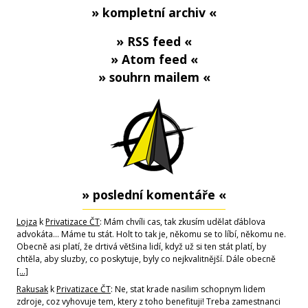
» kompletní archiv «
» RSS feed «
» Atom feed «
» souhrn mailem «
» poslední komentáře «
Lojza
k
Privatizace ČT
: Mám chvíli cas, tak zkusím udělat ďáblova
advokáta... Máme tu stát. Holt to tak je, někomu se to líbí, někomu ne.
Obecně asi platí, že drtivá většina lidí, když už si ten stát platí, by
chtěla, aby sluzby, co poskytuje, byly co nejkvalitnější. Dále obecně
[…]
Rakusak
k
Privatizace ČT
: Ne, stat krade nasilim schopnym lidem
zdroje, coz vyhovuje tem, ktery z toho benefituji! Treba zamestnanci