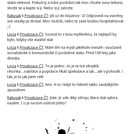
statni televize. Pokud ty a tobe podobni tak moc chcete svou televizi,
slozte se a kupte si ji. Nebo si ji zalozte.
Rakusak
k
Privatizace ČT
: Jdi uz do blazince :-D Odpovedi na vsechny
sve otazky jsi dostal. Moc nezlob, nebo te zase budou hospitalisovat
;-)
Lojza
k
Privatizace ČT
: Souvisí to s tvou myšlenkou, že nejlepší by
bylo, kdyby vše vlastnil stat
Lojza
k
Privatizace ČT
: Mám tím na mysli jakékoliv minulé i současné
socialistické či komunistické či podobné státu. Před 100 lety jako
dneska.
Lojza
k
Privatizace ČT
: To je jedno...to je ta tvá obvyklá
rétorika....nabídce a poptávce říkáš spekulace a tak....ale v pohodě. I
tak, je to jak jsem rekl
Lojza
k
Privatizace ČT
: Ano. A to i když to řekneš takto zavádějícím
zpusobem
Rakusak
k
Privatizace ČT
: Jiste. Je zde diky zdroju, ktere stat vybira
nasilim. Co je na tom volnotrzniho?