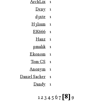
ArchLix
1
Deny
1
d3xte
1
H3lium
1
EK666
1
Hanz
1
pmalik
1
Ekonom
1
Tom CS
1
Anonym
1
Daniel Sacher
1
Dandy
1
[8]
1
2
3
4
5
6
7
9