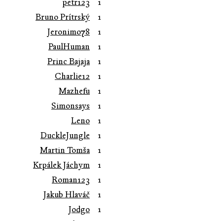
petr123
1
Bruno Prítrský
1
Jeronimo78
1
PaulHuman
1
Princ Bajaja
1
Charlie12
1
Mazhefu
1
Simonsays
1
Leno
1
DuckleJungle
1
Martin Tomša
1
Krpálek Jáchym
1
Roman123
1
Jakub Hlaváč
1
Jodgo
1