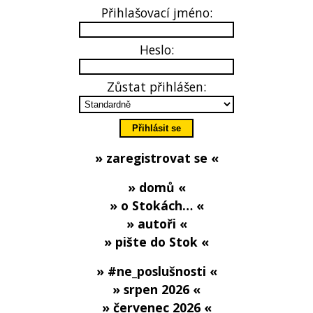
Přihlašovací jméno:
Heslo:
Zůstat přihlášen:
» zaregistrovat se «
» domů «
» o Stokách… «
» autoři «
» pište do Stok «
» #ne_poslušnosti «
» srpen 2026 «
» červenec 2026 «