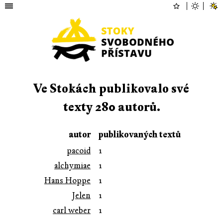
Ve Stokách publikovalo své
texty 280 autorů.
autor
publikovaných textů
pacoid
1
alchymiae
1
Hans Hoppe
1
Jelen
1
carl weber
1