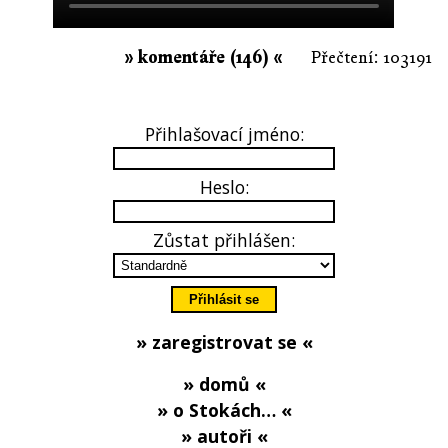
» komentáře (146) «
Přečtení: 103191
Přihlašovací jméno:
Heslo:
Zůstat přihlášen:
» zaregistrovat se «
» domů «
» o Stokách… «
» autoři «