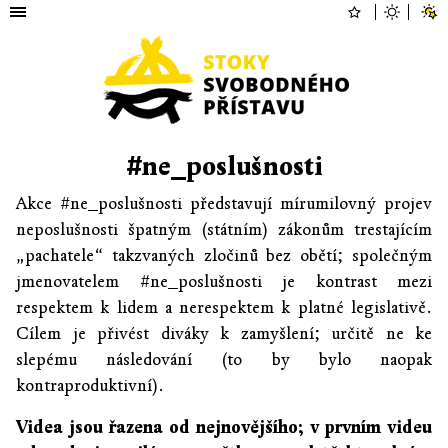
#ne_poslušnosti
Akce #ne_poslušnosti představují mírumilovný projev
neposlušnosti špatným (státním) zákonům trestajícím
„pachatele“ takzvaných zločinů bez obětí; společným
jmenovatelem #ne_poslušnosti je kontrast mezi
respektem k lidem a nerespektem k platné legislativě.
Cílem je přivést diváky k zamyšlení; určitě ne ke
slepému následování (to by bylo naopak
kontraproduktivní).
Videa jsou řazena od nejnovějšího; v prvním videu