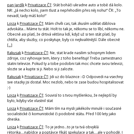
pan Jardík
k
Privatizace ČT
: Stát boháči ukradne auto a tobě dá kolo.
NR: „Já nechci kolo, jsem tlust a nepřehodím přes něj nohu!“ ČR: „To
nevadí, tady máš kolo!“
Lojza
k
Privatizace ČT
: Mám chvíli cas, tak zkusím udělat ďáblova
advokáta... Máme tu stát. Holt to tak je, někomu se to líbí, někomu ne.
Obecně asi platí, že drtivá většina lidí, když už si ten stát platí, by
chtěla, aby sluzby, co poskytuje, byly co nejkvalitnější. Dále obecně
[…]
Rakusak
k
Privatizace ČT
: Ne, stat krade nasilim schopnym lidem
zdroje, coz vyhovuje tem, ktery z toho benefituji! Treba zamestnanci
statni televize. Pokud ty a tobe podobni tak moc chcete svou televizi,
slozte se a kupte si ji. Nebo si ji zalozte.
Rakusak
k
Privatizace ČT
: Jdi uz do blazince :-D Odpovedi na vsechny
sve otazky jsi dostal. Moc nezlob, nebo te zase budou hospitalisovat
;-)
Lojza
k
Privatizace ČT
: Souvisí to s tvou myšlenkou, že nejlepší by
bylo, kdyby vše vlastnil stat
Lojza
k
Privatizace ČT
: Mám tím na mysli jakékoliv minulé i současné
socialistické či komunistické či podobné státu. Před 100 lety jako
dneska.
Lojza
k
Privatizace ČT
: To je jedno...to je ta tvá obvyklá
rétorika....nabídce a poptávce říkáš spekulace a tak....ale v pohodě. I