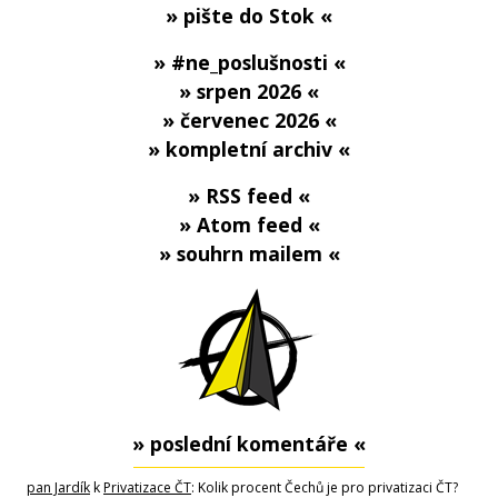
» pište do Stok «
» #ne_poslušnosti «
» srpen 2026 «
» červenec 2026 «
» kompletní archiv «
» RSS feed «
» Atom feed «
» souhrn mailem «
» poslední komentáře «
pan Jardík
k
Privatizace ČT
: Kolik procent Čechů je pro privatizaci ČT?