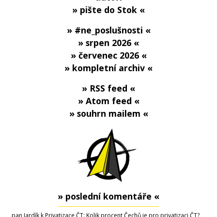
» pište do Stok «
» #ne_poslušnosti «
» srpen 2026 «
» červenec 2026 «
» kompletní archiv «
» RSS feed «
» Atom feed «
» souhrn mailem «
» poslední komentáře «
pan Jardík
k
Privatizace ČT
: Kolik procent Čechů je pro privatizaci ČT?