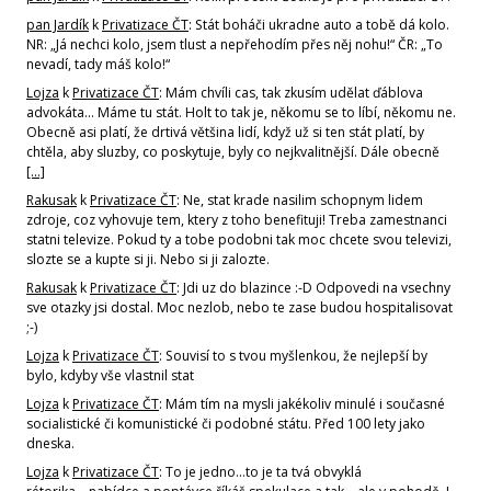
pan Jardík
k
Privatizace ČT
: Stát boháči ukradne auto a tobě dá kolo.
NR: „Já nechci kolo, jsem tlust a nepřehodím přes něj nohu!“ ČR: „To
nevadí, tady máš kolo!“
Lojza
k
Privatizace ČT
: Mám chvíli cas, tak zkusím udělat ďáblova
advokáta... Máme tu stát. Holt to tak je, někomu se to líbí, někomu ne.
Obecně asi platí, že drtivá většina lidí, když už si ten stát platí, by
chtěla, aby sluzby, co poskytuje, byly co nejkvalitnější. Dále obecně
[…]
Rakusak
k
Privatizace ČT
: Ne, stat krade nasilim schopnym lidem
zdroje, coz vyhovuje tem, ktery z toho benefituji! Treba zamestnanci
statni televize. Pokud ty a tobe podobni tak moc chcete svou televizi,
slozte se a kupte si ji. Nebo si ji zalozte.
Rakusak
k
Privatizace ČT
: Jdi uz do blazince :-D Odpovedi na vsechny
sve otazky jsi dostal. Moc nezlob, nebo te zase budou hospitalisovat
;-)
Lojza
k
Privatizace ČT
: Souvisí to s tvou myšlenkou, že nejlepší by
bylo, kdyby vše vlastnil stat
Lojza
k
Privatizace ČT
: Mám tím na mysli jakékoliv minulé i současné
socialistické či komunistické či podobné státu. Před 100 lety jako
dneska.
Lojza
k
Privatizace ČT
: To je jedno...to je ta tvá obvyklá