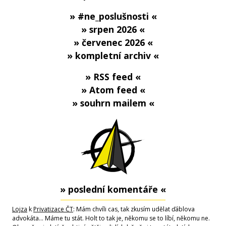
» #ne_poslušnosti «
» srpen 2026 «
» červenec 2026 «
» kompletní archiv «
» RSS feed «
» Atom feed «
» souhrn mailem «
» poslední komentáře «
Lojza
k
Privatizace ČT
: Mám chvíli cas, tak zkusím udělat ďáblova
advokáta... Máme tu stát. Holt to tak je, někomu se to líbí, někomu ne.