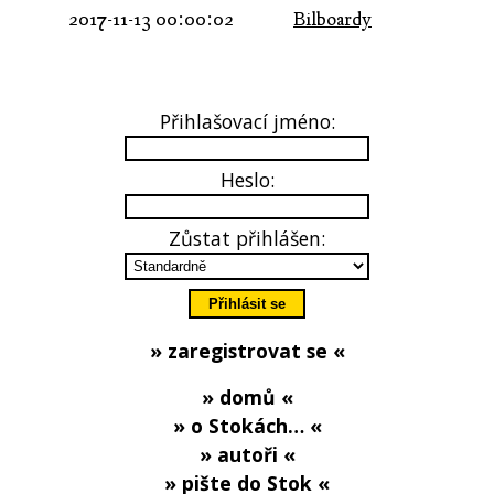
2017-11-13 00:00:02
Bilboardy
Přihlašovací jméno:
Heslo:
Zůstat přihlášen:
» zaregistrovat se «
» domů «
» o Stokách… «
» autoři «
» pište do Stok «