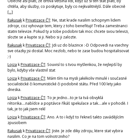
Obecně asi platí, že drtivá většina lidí, když už si ten stát platí, by
chtěla, aby sluzby, co poskytuje, byly co nejkvalitnější. Dále obecně
[…]
Rakusak
k
Privatizace ČT
: Ne, stat krade nasilim schopnym lidem
zdroje, coz vyhovuje tem, ktery z toho benefituji! Treba zamestnanci
statni televize. Pokud ty a tobe podobni tak moc chcete svou televizi,
slozte se a kupte si ji. Nebo si ji zalozte.
Rakusak
k
Privatizace ČT
: Jdi uz do blazince :-D Odpovedi na vsechny
sve otazky jsi dostal. Moc nezlob, nebo te zase budou hospitalisovat
;-)
Lojza
k
Privatizace ČT
: Souvisí to s tvou myšlenkou, že nejlepší by
bylo, kdyby vše vlastnil stat
Lojza
k
Privatizace ČT
: Mám tím na mysli jakékoliv minulé i současné
socialistické či komunistické či podobné státu. Před 100 lety jako
dneska.
Lojza
k
Privatizace ČT
: To je jedno...to je ta tvá obvyklá
rétorika....nabídce a poptávce říkáš spekulace a tak....ale v pohodě. I
tak, je to jak jsem rekl
Lojza
k
Privatizace ČT
: Ano. A to i když to řekneš takto zavádějícím
zpusobem
Rakusak
k
Privatizace ČT
: Jiste. Je zde diky zdroju, ktere stat vybira
nasilim. Co je na tom volnotrzniho?