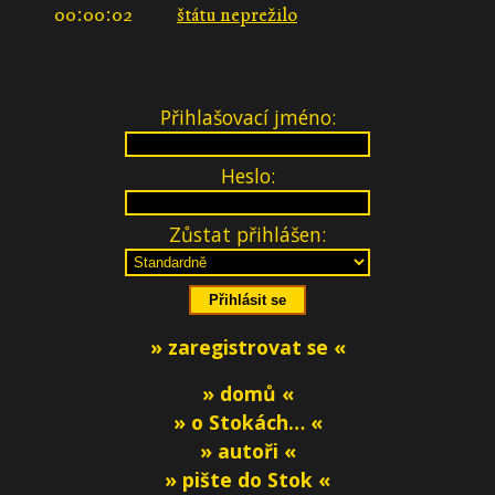
00:00:02
štátu neprežilo
Přihlašovací jméno:
Heslo:
Zůstat přihlášen:
» zaregistrovat se «
» domů «
» o Stokách… «
» autoři «
» pište do Stok «