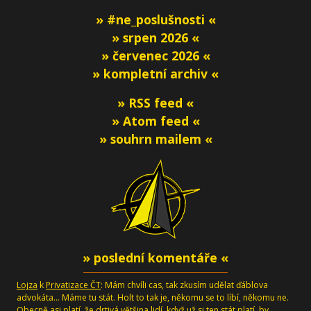
» #ne_poslušnosti «
» srpen 2026 «
» červenec 2026 «
» kompletní archiv «
» RSS feed «
» Atom feed «
» souhrn mailem «
» poslední komentáře «
Lojza
k
Privatizace ČT
: Mám chvíli cas, tak zkusím udělat ďáblova
advokáta... Máme tu stát. Holt to tak je, někomu se to líbí, někomu ne.
Obecně asi platí, že drtivá většina lidí, když už si ten stát platí, by