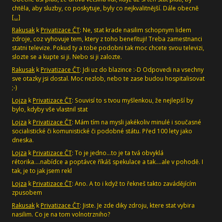
chtěla, aby sluzby, co poskytuje, byly co nejkvalitnější. Dále obecně
[…]
Rakusak
k
Privatizace ČT
: Ne, stat krade nasilim schopnym lidem
zdroje, coz vyhovuje tem, ktery z toho benefituji! Treba zamestnanci
statni televize. Pokud ty a tobe podobni tak moc chcete svou televizi,
slozte se a kupte si ji. Nebo si ji zalozte.
Rakusak
k
Privatizace ČT
: Jdi uz do blazince :-D Odpovedi na vsechny
sve otazky jsi dostal. Moc nezlob, nebo te zase budou hospitalisovat
;-)
Lojza
k
Privatizace ČT
: Souvisí to s tvou myšlenkou, že nejlepší by
bylo, kdyby vše vlastnil stat
Lojza
k
Privatizace ČT
: Mám tím na mysli jakékoliv minulé i současné
socialistické či komunistické či podobné státu. Před 100 lety jako
dneska.
Lojza
k
Privatizace ČT
: To je jedno...to je ta tvá obvyklá
rétorika....nabídce a poptávce říkáš spekulace a tak....ale v pohodě. I
tak, je to jak jsem rekl
Lojza
k
Privatizace ČT
: Ano. A to i když to řekneš takto zavádějícím
zpusobem
Rakusak
k
Privatizace ČT
: Jiste. Je zde diky zdroju, ktere stat vybira
nasilim. Co je na tom volnotrzniho?