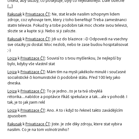
chtěla, aby sluzby, co poskytuje, byly co nejkvalitnější. Dále obecně
[…]
Rakusak
k
Privatizace ČT
: Ne, stat krade nasilim schopnym lidem
zdroje, coz vyhovuje tem, ktery z toho benefituji! Treba zamestnanci
statni televize. Pokud ty a tobe podobni tak moc chcete svou televizi,
slozte se a kupte si ji. Nebo si ji zalozte.
Rakusak
k
Privatizace ČT
: Jdi uz do blazince :-D Odpovedi na vsechny
sve otazky jsi dostal. Moc nezlob, nebo te zase budou hospitalisovat
;-)
Lojza
k
Privatizace ČT
: Souvisí to s tvou myšlenkou, že nejlepší by
bylo, kdyby vše vlastnil stat
Lojza
k
Privatizace ČT
: Mám tím na mysli jakékoliv minulé i současné
socialistické či komunistické či podobné státu. Před 100 lety jako
dneska.
Lojza
k
Privatizace ČT
: To je jedno...to je ta tvá obvyklá
rétorika....nabídce a poptávce říkáš spekulace a tak....ale v pohodě. I
tak, je to jak jsem rekl
Lojza
k
Privatizace ČT
: Ano. A to i když to řekneš takto zavádějícím
zpusobem
Rakusak
k
Privatizace ČT
: Jiste. Je zde diky zdroju, ktere stat vybira
nasilim. Co je na tom volnotrzniho?