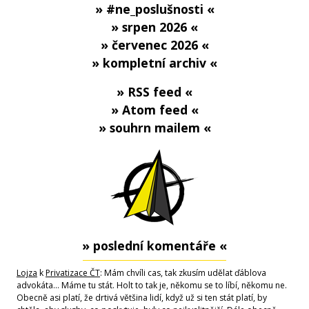
» #ne_poslušnosti «
» srpen 2026 «
» červenec 2026 «
» kompletní archiv «
» RSS feed «
» Atom feed «
» souhrn mailem «
» poslední komentáře «
Lojza
k
Privatizace ČT
: Mám chvíli cas, tak zkusím udělat ďáblova
advokáta... Máme tu stát. Holt to tak je, někomu se to líbí, někomu ne.
Obecně asi platí, že drtivá většina lidí, když už si ten stát platí, by