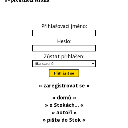
«– předchozí strana
Přihlašovací jméno:
Heslo:
Zůstat přihlášen:
» zaregistrovat se «
» domů «
» o Stokách… «
» autoři «
» pište do Stok «