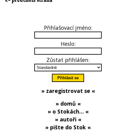
«– předchozí strana
Přihlašovací jméno:
Heslo:
Zůstat přihlášen:
» zaregistrovat se «
» domů «
» o Stokách… «
» autoři «
» pište do Stok «