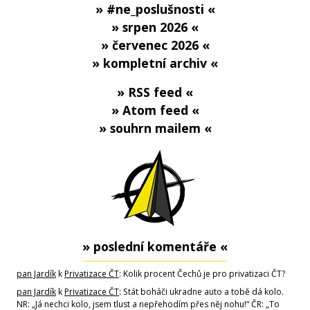
» #ne_poslušnosti «
» srpen 2026 «
» červenec 2026 «
» kompletní archiv «
» RSS feed «
» Atom feed «
» souhrn mailem «
» poslední komentáře «
pan Jardík
k
Privatizace ČT
: Kolik procent Čechů je pro privatizaci ČT?
pan Jardík
k
Privatizace ČT
: Stát boháči ukradne auto a tobě dá kolo.
NR: „Já nechci kolo, jsem tlust a nepřehodím přes něj nohu!“ ČR: „To