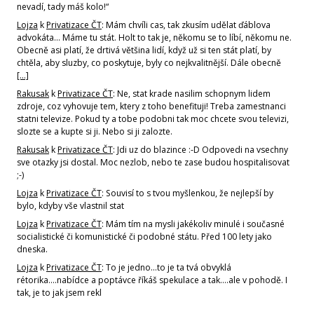
nevadí, tady máš kolo!“
Lojza
k
Privatizace ČT
: Mám chvíli cas, tak zkusím udělat ďáblova
advokáta... Máme tu stát. Holt to tak je, někomu se to líbí, někomu ne.
Obecně asi platí, že drtivá většina lidí, když už si ten stát platí, by
chtěla, aby sluzby, co poskytuje, byly co nejkvalitnější. Dále obecně
[…]
Rakusak
k
Privatizace ČT
: Ne, stat krade nasilim schopnym lidem
zdroje, coz vyhovuje tem, ktery z toho benefituji! Treba zamestnanci
statni televize. Pokud ty a tobe podobni tak moc chcete svou televizi,
slozte se a kupte si ji. Nebo si ji zalozte.
Rakusak
k
Privatizace ČT
: Jdi uz do blazince :-D Odpovedi na vsechny
sve otazky jsi dostal. Moc nezlob, nebo te zase budou hospitalisovat
;-)
Lojza
k
Privatizace ČT
: Souvisí to s tvou myšlenkou, že nejlepší by
bylo, kdyby vše vlastnil stat
Lojza
k
Privatizace ČT
: Mám tím na mysli jakékoliv minulé i současné
socialistické či komunistické či podobné státu. Před 100 lety jako
dneska.
Lojza
k
Privatizace ČT
: To je jedno...to je ta tvá obvyklá
rétorika....nabídce a poptávce říkáš spekulace a tak....ale v pohodě. I
tak, je to jak jsem rekl