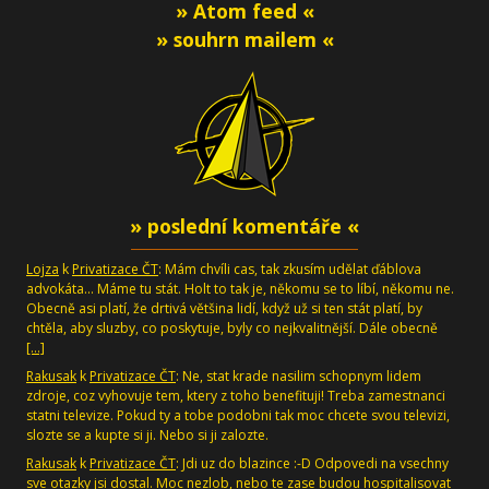
» Atom feed «
» souhrn mailem «
» poslední komentáře «
Lojza
k
Privatizace ČT
: Mám chvíli cas, tak zkusím udělat ďáblova
advokáta... Máme tu stát. Holt to tak je, někomu se to líbí, někomu ne.
Obecně asi platí, že drtivá většina lidí, když už si ten stát platí, by
chtěla, aby sluzby, co poskytuje, byly co nejkvalitnější. Dále obecně
[…]
Rakusak
k
Privatizace ČT
: Ne, stat krade nasilim schopnym lidem
zdroje, coz vyhovuje tem, ktery z toho benefituji! Treba zamestnanci
statni televize. Pokud ty a tobe podobni tak moc chcete svou televizi,
slozte se a kupte si ji. Nebo si ji zalozte.
Rakusak
k
Privatizace ČT
: Jdi uz do blazince :-D Odpovedi na vsechny
sve otazky jsi dostal. Moc nezlob, nebo te zase budou hospitalisovat