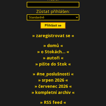
Zůstat přihlášen:
» zaregistrovat se «
» domů «
» o Stokách… «
» autoři «
» pište do Stok «
» #ne_poslušnosti «
» srpen 2026 «
» červenec 2026 «
» kompletní archiv «
» RSS feed «