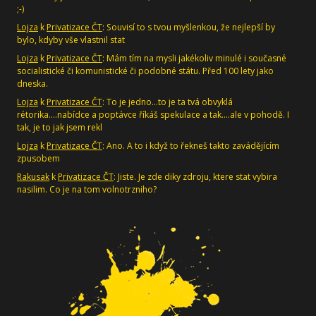
;-)
Lojza
k
Privatizace ČT
: Souvisí to s tvou myšlenkou, že nejlepší by
bylo, kdyby vše vlastnil stat
Lojza
k
Privatizace ČT
: Mám tím na mysli jakékoliv minulé i současné
socialistické či komunistické či podobné státu. Před 100 lety jako
dneska.
Lojza
k
Privatizace ČT
: To je jedno...to je ta tvá obvyklá
rétorika....nabídce a poptávce říkáš spekulace a tak....ale v pohodě. I
tak, je to jak jsem rekl
Lojza
k
Privatizace ČT
: Ano. A to i když to řekneš takto zavádějícím
zpusobem
Rakusak
k
Privatizace ČT
: Jiste. Je zde diky zdroju, ktere stat vybira
nasilim. Co je na tom volnotrzniho?