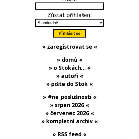
Zůstat přihlášen:
» zaregistrovat se «
» domů «
» o Stokách… «
» autoři «
» pište do Stok «
» #ne_poslušnosti «
» srpen 2026 «
» červenec 2026 «
» kompletní archiv «
» RSS feed «