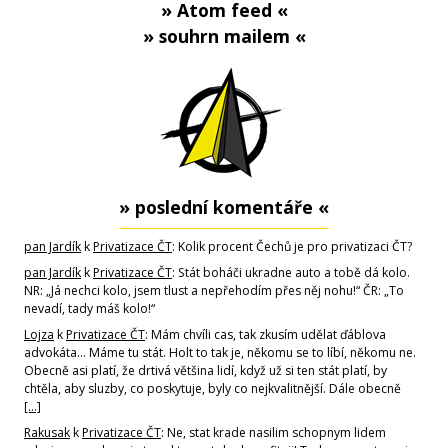
» Atom feed «
» souhrn mailem «
» poslední komentáře «
pan Jardík
k
Privatizace ČT
: Kolik procent Čechů je pro privatizaci ČT?
pan Jardík
k
Privatizace ČT
: Stát boháči ukradne auto a tobě dá kolo.
NR: „Já nechci kolo, jsem tlust a nepřehodím přes něj nohu!“ ČR: „To
nevadí, tady máš kolo!“
Lojza
k
Privatizace ČT
: Mám chvíli cas, tak zkusím udělat ďáblova
advokáta... Máme tu stát. Holt to tak je, někomu se to líbí, někomu ne.
Obecně asi platí, že drtivá většina lidí, když už si ten stát platí, by
chtěla, aby sluzby, co poskytuje, byly co nejkvalitnější. Dále obecně
[…]
Rakusak
k
Privatizace ČT
: Ne, stat krade nasilim schopnym lidem