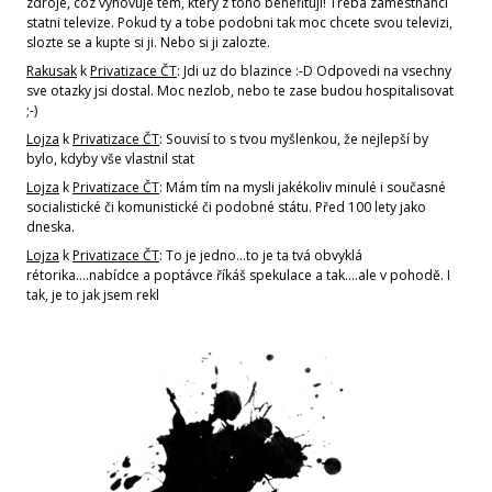
zdroje, coz vyhovuje tem, ktery z toho benefituji! Treba zamestnanci
statni televize. Pokud ty a tobe podobni tak moc chcete svou televizi,
slozte se a kupte si ji. Nebo si ji zalozte.
Rakusak
k
Privatizace ČT
: Jdi uz do blazince :-D Odpovedi na vsechny
sve otazky jsi dostal. Moc nezlob, nebo te zase budou hospitalisovat
;-)
Lojza
k
Privatizace ČT
: Souvisí to s tvou myšlenkou, že nejlepší by
bylo, kdyby vše vlastnil stat
Lojza
k
Privatizace ČT
: Mám tím na mysli jakékoliv minulé i současné
socialistické či komunistické či podobné státu. Před 100 lety jako
dneska.
Lojza
k
Privatizace ČT
: To je jedno...to je ta tvá obvyklá
rétorika....nabídce a poptávce říkáš spekulace a tak....ale v pohodě. I
tak, je to jak jsem rekl