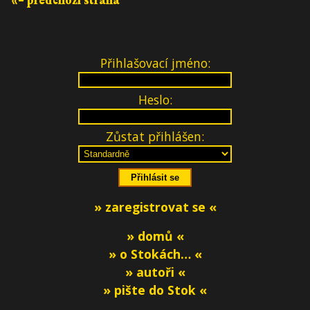
«– předchozí strana
Přihlašovací jméno:
Heslo:
Zůstat přihlášen:
» zaregistrovat se «
» domů «
» o Stokách… «
» autoři «
» pište do Stok «