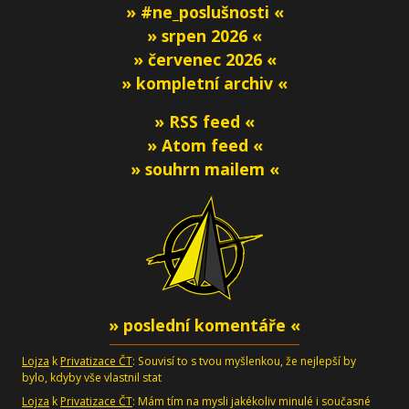
» #ne_poslušnosti «
» srpen 2026 «
» červenec 2026 «
» kompletní archiv «
» RSS feed «
» Atom feed «
» souhrn mailem «
» poslední komentáře «
Lojza
k
Privatizace ČT
: Souvisí to s tvou myšlenkou, že nejlepší by
bylo, kdyby vše vlastnil stat
Lojza
k
Privatizace ČT
: Mám tím na mysli jakékoliv minulé i současné