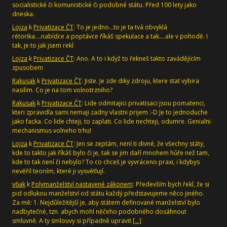
socialistické či komunistické či podobné státu. Před 100 lety jako
dneska.
Lojza
k
Privatizace ČT
: To je jedno...to je ta tvá obvyklá
rétorika....nabídce a poptávce říkáš spekulace a tak....ale v pohodě. I
tak, je to jak jsem rekl
Lojza
k
Privatizace ČT
: Ano. A to i když to řekneš takto zavádějícím
zpusobem
Rakusak
k
Privatizace ČT
: Jiste. Je zde diky zdroju, ktere stat vybira
nasilim. Co je na tom volnotrzniho?
Rakusak
k
Privatizace ČT
: Lide odmitajici privatisaci jsou pomatenci,
kteri zpravidla sami nemaji zadny vlastni prijem :-D Je to jednoduche
jako facka. Co lide chteji, to zaplati. Co lide nechteji, odumre. Genialni
mechanismus volneho trhu!
Lojza
k
Privatizace ČT
: Jen se zeptám, není ti divné, že všechny státy,
kde to takto jak říkáš bylo či je, tak se jim daří mnohem hůře než tam,
kde to tak není či nebylo? To co chceš je vyvráceno praxi, i kdybys
nevěřil teoriím, které ji vysvětlují.
v6ak
k
Polymanželství nastavené zákonem
: Především bych řekl, že si
pid odlukou manželství od státu každý představujeme něco jiného.
Za mě: 1. Nejdůležitější je, aby státem definované manželství bylo
nadbytečné, tzn. abych mohl něčeho podobného dosáhnout
smluvně. A ty smlouvy si případně upravit
[…]