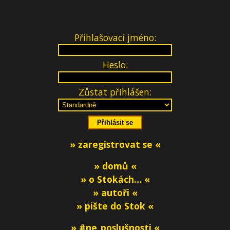
Přihlašovací jméno:
Heslo:
Zůstat přihlášen:
» zaregistrovat se «
» domů «
» o Stokách… «
» autoři «
» pište do Stok «
» #ne_poslušnosti «