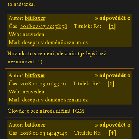
to nadsázka.
Autor:
bitfoxer
» odpovědět «
Čas:
2018-02-27 20:58:58
Titulek: Re:
[↑]
Web: neuveden
Mail: dosepa1 v doméně seznam.cz
Novinka to sice není, ale zmínit je lepší než
nezmiňovat. :-)
Autor:
bitfoxer
» odpovědět «
Čas:
2018-01-09 10:53:16
Titulek: Re:
[↑]
Web: neuveden
Mail: dosepa1 v doméně seznam.cz
Člověk je bez národa ničím! TGM
Autor:
bitfoxer
» odpovědět «
Čas:
2018-01-03 14:47:49
Titulek: Re:
[↑]