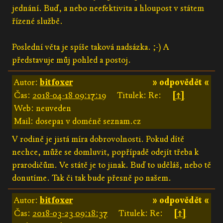
jednání. Buď, a nebo neefektivita a hloupost v státem
řízené službě.
Poslední věta je spíše taková nadsázka. ;-) A
představuje můj pohled a postoj.
Autor:
bitfoxer
» odpovědět «
Čas:
2018-04-18 09:17:19
Titulek: Re:
[↑]
Web: neuveden
Mail: dosepa1 v doméně seznam.cz
V rodině je jistá míra dobrovolnosti. Pokud dítě
nechce, může se domluvit, popřípadě odejít třeba k
prarodičům. Ve státě je to jinak. Buď to uděláš, nebo tě
donutíme. Tak či tak bude přesně po našem.
Autor:
bitfoxer
» odpovědět «
Čas:
2018-03-23 09:18:37
Titulek: Re:
[↑]