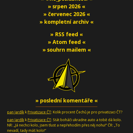
» srpen 2026 «
» červenec 2026 «
» kompletní archiv «
» RSS feed «
» Atom feed «
» souhrn mailem «
» poslední komentáře «
pan Jardík
k
Privatizace ČT
: Kolik procent Čechů je pro privatizaci ČT?
pan Jardík
k
Privatizace ČT
: Stát boháči ukradne auto a tobě dá kolo.
NR: „Já nechci kolo, jsem tlust a nepřehodím přes něj nohu!“ ČR: „To
nevadí, tady máš kolo!“