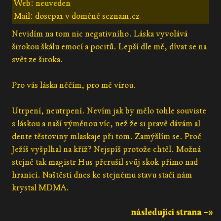
Web: neuveden
Mail: dosepa1 v doméně seznam.cz
Nevidím na tom nic negativního. Láska vyvolává
širokou škálu emocí a pocitů. Lepší dle mě, dívat se na
svět ze široka.
Pro vás láska něčím, pro mě vírou.
Utrpení, neutrpení. Nevím jak by mělo tohle souviste
s láskou a naší výměnou víc, než že si pravě dávám al
dente těstoviny mlaskaje při tom. Zamýšlím se. Proč
Ježíš vyšplhal na kříž? Nejspíš protože chtěl. Možná
stejně tak magistr Hus přerušil svůj skok přímo nad
hranicí. Naštěstí dnes ke stejnému stavu stačí nám
krystal MDMA.
následující strana –»