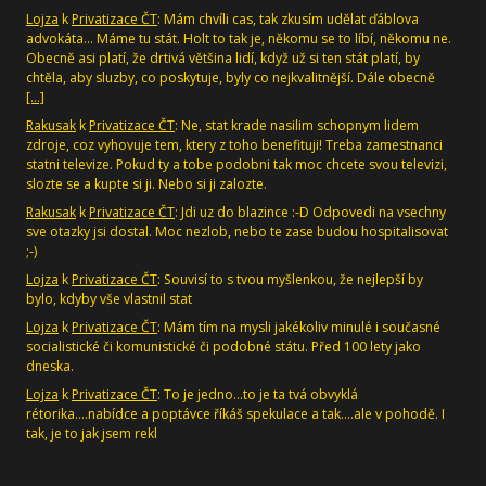
Lojza
k
Privatizace ČT
: Mám chvíli cas, tak zkusím udělat ďáblova
advokáta... Máme tu stát. Holt to tak je, někomu se to líbí, někomu ne.
Obecně asi platí, že drtivá většina lidí, když už si ten stát platí, by
chtěla, aby sluzby, co poskytuje, byly co nejkvalitnější. Dále obecně
[…]
Rakusak
k
Privatizace ČT
: Ne, stat krade nasilim schopnym lidem
zdroje, coz vyhovuje tem, ktery z toho benefituji! Treba zamestnanci
statni televize. Pokud ty a tobe podobni tak moc chcete svou televizi,
slozte se a kupte si ji. Nebo si ji zalozte.
Rakusak
k
Privatizace ČT
: Jdi uz do blazince :-D Odpovedi na vsechny
sve otazky jsi dostal. Moc nezlob, nebo te zase budou hospitalisovat
;-)
Lojza
k
Privatizace ČT
: Souvisí to s tvou myšlenkou, že nejlepší by
bylo, kdyby vše vlastnil stat
Lojza
k
Privatizace ČT
: Mám tím na mysli jakékoliv minulé i současné
socialistické či komunistické či podobné státu. Před 100 lety jako
dneska.
Lojza
k
Privatizace ČT
: To je jedno...to je ta tvá obvyklá
rétorika....nabídce a poptávce říkáš spekulace a tak....ale v pohodě. I
tak, je to jak jsem rekl