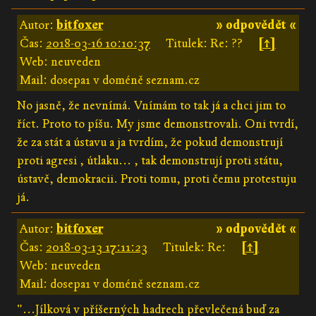
Autor:
bitfoxer
» odpovědět «
Čas:
2018-03-16 10:10:37
Titulek: Re: ??
[↑]
Web: neuveden
Mail: dosepa1 v doméně seznam.cz
No jasně, že nevnímá. Vnímám to tak já a chci jim to
říct. Proto to píšu. My jsme demonstrovali. Oni tvrdí,
že za stát a ústavu a ja tvrdím, že pokud demonstrují
proti agresi , útlaku... , tak demonstrují proti státu,
ústavě, demokracii. Proti tomu, proti čemu protestuju
já.
Autor:
bitfoxer
» odpovědět «
Čas:
2018-03-13 17:11:23
Titulek: Re:
[↑]
Web: neuveden
Mail: dosepa1 v doméně seznam.cz
"...Jílková v příšerných hadrech převlečená buď za