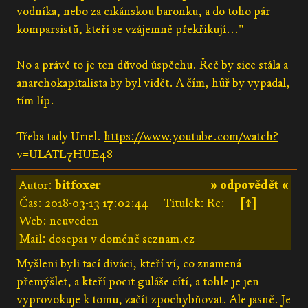
vodníka, nebo za cikánskou baronku, a do toho pár
komparsistů, kteří se vzájemně překřikují..."
No a právě to je ten důvod úspěchu. Řeč by sice stála a
anarchokapitalista by byl vidět. A čím, hůř by vypadal,
tím líp.
Třeba tady Uriel.
https://www.youtube.com/watch?
v=ULATL7HUE48
Autor:
bitfoxer
» odpovědět «
Čas:
2018-03-13 17:02:44
Titulek: Re:
[↑]
Web: neuveden
Mail: dosepa1 v doméně seznam.cz
Myšleni byli tací diváci, kteří ví, co znamená
přemýšlet, a kteří pocit guláše cítí, a tohle je jen
vyprovokuje k tomu, začít zpochybňovat. Ale jasně. Je