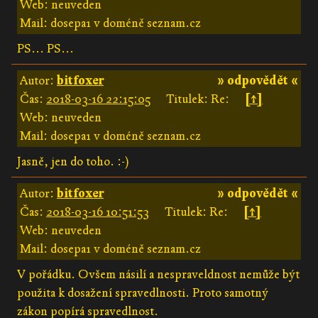
Web: neuveden
Mail: dosepa1 v doméně seznam.cz
PS... PS...
Autor:
bitfoxer
» odpovědět «
Čas:
2018-03-16 22:15:05
Titulek: Re:
[↑]
Web: neuveden
Mail: dosepa1 v doméně seznam.cz
Jasně, jen do toho. :-)
Autor:
bitfoxer
» odpovědět «
Čas:
2018-03-16 10:51:53
Titulek: Re:
[↑]
Web: neuveden
Mail: dosepa1 v doméně seznam.cz
V pořádku. Ovšem násilí a nespraveldnost nemůže být
použita k dosažení spravedlnosti. Proto samotný
zákon popírá spravedlnost.