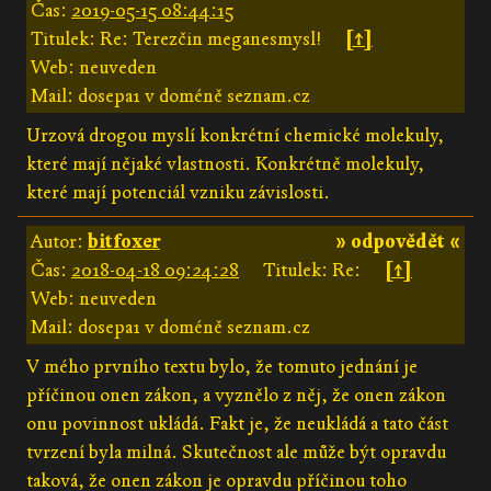
Čas:
2019-05-15 08:44:15
Titulek: Re: Terezčin meganesmysl!
[↑]
Web: neuveden
Mail: dosepa1 v doméně seznam.cz
Urzová drogou myslí konkrétní chemické molekuly,
které mají nějaké vlastnosti. Konkrétně molekuly,
které mají potenciál vzniku závislosti.
Autor:
bitfoxer
» odpovědět «
Čas:
2018-04-18 09:24:28
Titulek: Re:
[↑]
Web: neuveden
Mail: dosepa1 v doméně seznam.cz
V mého prvního textu bylo, že tomuto jednání je
příčinou onen zákon, a vyznělo z něj, že onen zákon
onu povinnost ukládá. Fakt je, že neukládá a tato část
tvrzení byla milná. Skutečnost ale může být opravdu
taková, že onen zákon je opravdu příčinou toho