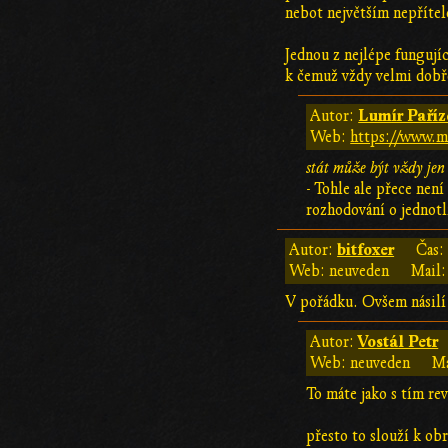
nebot největším nepřítel
Jednou z nejlépe fungujíc
k čemuž vždy velmi dobře
Lumír Paříz
Autor:
Web:
https://www.mi
stát může být vždy jen 
- Tohle ale přece nen
rozhodování o jednotl
bitfoxer
Autor:
Čas
Web: neuveden
Mail:
V pořádku. Ovšem násilí 
Vostál Petr
Autor:
Web: neuveden
Ma
To máte jako s tím re
přesto to slouží k obr