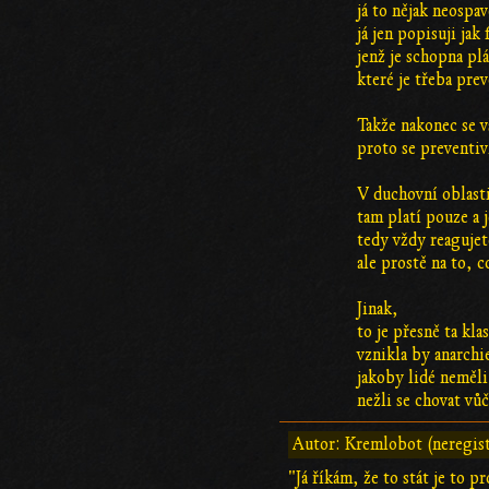
já to nějak neospa
já jen popisuji jak
jenž je schopna pl
které je třeba pre
Takže nakonec se v
proto se preventi
V duchovní oblasti
tam platí pouze a j
tedy vždy reagujet
ale prostě na to, c
Jinak,
to je přesně ta kl
vznikla by anarchi
jakoby lidé neměli
nežli se chovat vů
Autor: Kremlobot (neregis
"Já říkám, že to stát je to p