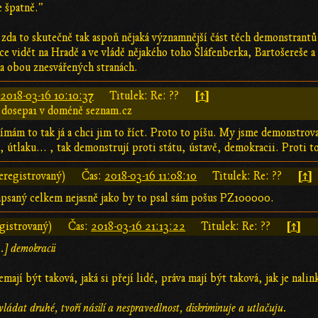
e špatně."
zda to skutečně tak aspoň nějaká významnější část těch demonstrantů 
ce vidět na Hradě a ve vládě nějakého toho Šláfenberka, Bartošereše 
na obou znesvářených stranách.
[↑]
:
2018-03-16 10:10:37
Titulek: Re: ??
 dosepa1 v doméně seznam.cz
mám to tak já a chci jim to říct. Proto to píšu. My jsme demonstroval
, útlaku... , tak demonstrují proti státu, ústavě, demokracii. Proti 
[↑]
eregistrovaný)
Čas:
2018-03-16 11:08:10
Titulek: Re: ??
napsaný celkem nejasně jako by to psal sám pošus PZ100000.
[↑]
gistrovaný)
Čas:
2018-03-16 21:13:22
Titulek: Re: ??
..] demokracii
emají být taková, jaká si přejí lidé, práva mají být taková, jak je nali
ovládat druhé, tvoří násilí a nespravedlnost, diskriminuje a utlačuju.