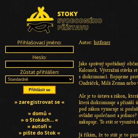
Přihlašovací jméno:
Autor:
bitfoxer
Heslo:
Jako správný spořádaný občan
Kalousek. Výstražná stávka s
Zůstat přihlášen:
s diskriminací. Bojujeme prot
Ondráček, Milá Zeman nebo v
Ale je to ústava a zákon, kter
» zaregistrovat se «
která diskriminuje a přináší
pod zákon vynucuje si posluš
» domů «
ovládat společnost a jedince?
» o Stokách… «
nakupuje. To stát se vysmívá 
» autoři «
» pište do Stok «
Já říkám, že to stát je to pro