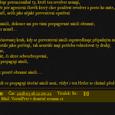
uje potencionálně ty, kteří ten revolver nemají,
že jste agresivní člověk který chce používat revolver a proto ho máte
 měl, nežli jako nějaké preventivní opatření
násilí, dokonce ani pro vámi propagované násilí obranné,
er neměl...
začarovanej kruh, kdy se preventivní násilí ospravedlnuje případným 
stále jaksi počítají, tak neustále mají potřebu vohrožovat ty druhý,
no,
stát, či skrze sebeozbrojování,
propagují násilí,
k prostě obranné násilí....
dí co propagují útočné násilí není, vždyt i ten Hitler se chránil před
tr
[↑]
Čas:
2018-03-16 12:09:22
Titulek: Re:
Mail: VostalPetr v doméně seznam.cz