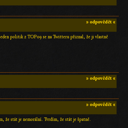
» odpovědět «
Jeden politik z TOP09 se na Twitteru přiznal, že ji vlastně
» odpovědět «
» odpovědět «
ím, že stát je nemorální. Tvrdím, že stát je špatně.