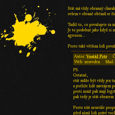
Stát má vždy obranný charak
ovšem v obraně občanů se ří
Tudíž to, co považujete za n
Je to podobné jako když si n
agresora...
Proto také většina lidí považ
Vostál Petr
Autor:
Č
Web: neuveden
Mail:
PS.
Ostatně,
stát může být vždy jen ta
a jestliže lidé navzájem 
proti nimž pak mají legi
pak tedy je stát obrazem 
Proto stát neustále propa
před nímž lidi právě voch