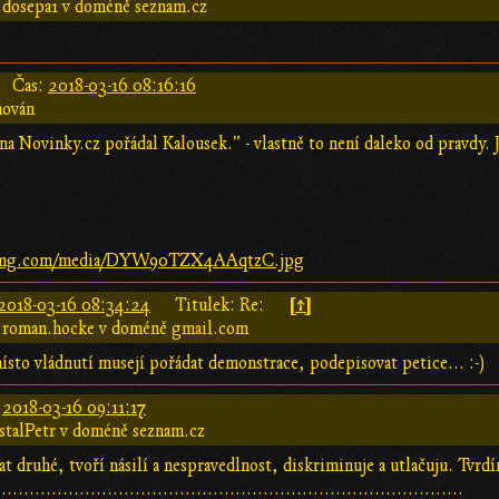
 dosepa1 v doméně seznam.cz
Čas:
2018-03-16 08:16:16
hován
a Novinky.cz pořádal Kalousek." - vlastně to není daleko od pravdy. 
wimg.com/media/DYW90TZX4AAqtzC.jpg
[↑]
2018-03-16 08:34:24
Titulek: Re:
 roman.hocke v doméně gmail.com
místo vládnutí musejí pořádat demonstrace, podepisovat petice... :-)
:
2018-03-16 09:11:17
stalPetr v doméně seznam.cz
ádat druhé, tvoří násilí a nespravedlnost, diskriminuje a utlačuju. Tvrd
....................................................................................