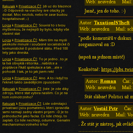
Web: neuveden
Mail:
Rakusak
k
Privatizace ČT
: Jdi uz do blazince
:-D Odpovedi na vsechny sve otazky jsi
Jasně, jen do toho. :-)
dostal. Moc nezlob, nebo te zase budou
hospitalisovat ;-)
TaxationISTheft
Autor:
Lojza
k
Privatizace ČT
: Souvisí to s tvou
Web: neuveden
Mail: sc
myšlenkou, že nejlepší by bylo, kdyby vše
vlastnil stat
"podle komentářů v diskuzi n
Lojza
k
Privatizace ČT
: Mám tím na mysli
jakékoliv minulé i současné socialistické či
zorganizoval on :D
komunistické či podobné státu. Před 100
lety jako dneska.
(aspoň na jednom místě)
Lojza
k
Privatizace ČT
: To je jedno...to je
ta tvá obvyklá rétorika....nabídce a
poptávce říkáš spekulace a tak....ale v
Konkrétně:
https://pbs.t
pohodě. I tak, je to jak jsem rekl
Lojza
k
Privatizace ČT
: Ano. A to i když to
Roman
Autor:
Čas:
řekneš takto zavádějícím zpusobem
Web: neuveden
Mail:
Rakusak
k
Privatizace ČT
: Jiste. Je zde diky
zdroju, ktere stat vybira nasilim. Co je na
Stát slábne! Politici už 
tom volnotrzniho?
Rakusak
k
Privatizace ČT
: Lide odmitajici
privatisaci jsou pomatenci, kteri zpravidla
Vostál Petr
Autor:
Čas
sami nemaji zadny vlastni prijem :-D Je to
Web: neuveden
Mail: Vo
jednoduche jako facka. Co lide chteji, to
zaplati. Co lide nechteji, odumre. Genialni
. Že stát je nástroj, jak ovl
mechanismus volneho trhu!
....................................