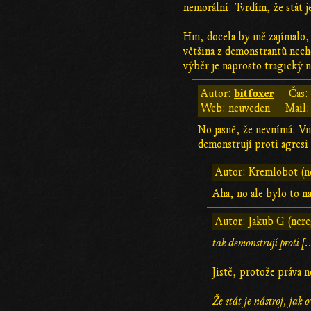
nemorální. Tvrdím, že stát j
Hm, docela by mě zajímalo, 
většina z demonstrantů nech
výběr je naprosto tragický 
bitfoxer
Autor:
Čas
Web: neuveden
Mail:
No jasně, že nevnímá. Vní
demonstrují proti agresi 
Autor: Kremlobot (n
Aha, no ale bylo to 
Autor: Jakub G (nere
tak demonstrují proti [.
Jistě, protože práva n
Že stát je nástroj, jak 