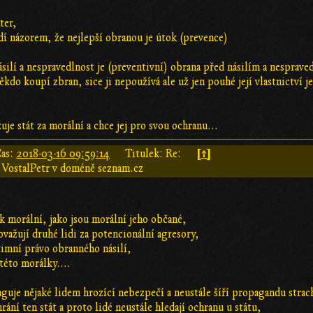
ter,
dí názorem, že nejlepší obranou je útok (prevence)
ásilí a nespravedlnost je (preventivní) obrana před násilím a nesprave
ěkdo koupí zbran, sice ji nepoužívá ale už jen pouhé její vlastnictví 
uje stát za morální a chce jej pro svou ochranu...
[↑]
as:
2018-03-16 09:59:14
Titulek: Re:
 VostalPetr v doméně seznam.cz
k morální, jako jsou morální jeho občané,
považují druhé lidi za potencionální agresory,
timní právo obranného násilí,
této morálky....
guje nějaké lidem hrozící nebezpečí a neustále šíří propagandu strach
rání ten stát a proto lidé neustále hledají ochranu u státu,