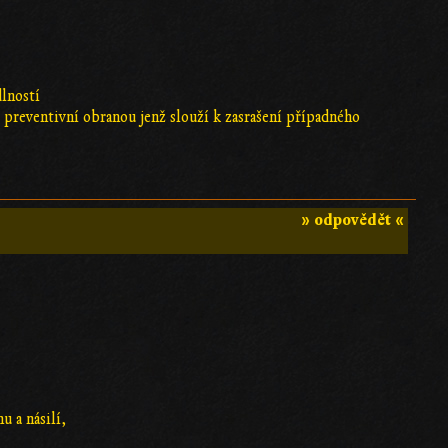
dlností
je preventivní obranou jenž slouží k zasrašení případného
» odpovědět «
u a násilí,