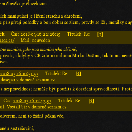
em člověka je člověk sám...
ích manipulací je šíření strachu a ohrožení,
 přispívají pohádky o boji dobra se zlem, pravdy se lží, morálky s ag
ek
[↑]
Čas:
2018-03-16 22:26:15
Titulek: Re:
ses.cz/
Mail: neuveden
tak morální, jako jsou morální jeho občané,
í pravda, i kdyby v ČR žilo 10 miliónu Mirku Dušínu, tak to nic neměn
ivci.
[↑]
:
2018-03-16 10:51:53
Titulek: Re:
 dosepa1 v doméně seznam.cz
a nespraveldnost nemůže být použita k dosažení spravedlnosti. Prot
[↑]
Čas:
2018-03-16 11:47:53
Titulek: Re:
il: VostalPetr v doméně seznam.cz
volverem, není to žádná pěkná věc,
aně a zastrašování,