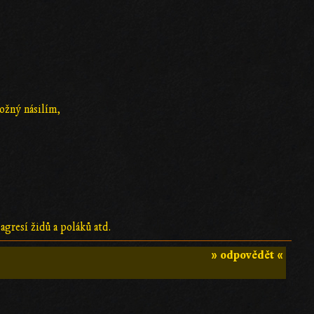
,
možný násilím,
 agresí židů a poláků atd.
» odpovědět «