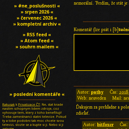
nemorální. Tvrdím, že stát je
» #ne_poslušnosti «
» srpen 2026 «
» červenec 2026 «
» kompletní archiv «
tučn
Komentář (lze psát i [b]
» RSS feed «
» Atom feed «
» souhrn mailem «
pathy
Autor:
Čas:
2018-
» poslední komentáře «
Web: neuveden
Mail: ne
Rakusak
k
Privatizace ČT
: Ne, stat krade
Ďakujem za prehľadne a polo
nasilim schopnym lidem zdroje, coz
vyhovuje tem, ktery z toho benefituji!
zdieľať.
Treba zamestnanci statni televize. Pokud
ty a tobe podobni tak moc chcete svou
bitfoxer
Autor:
Čas
televizi, slozte se a kupte si ji. Nebo si ji
zalozte.