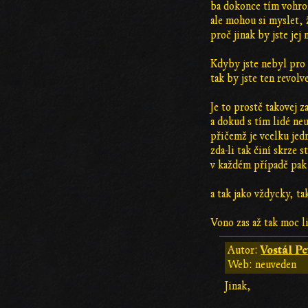
ba dokonce tím vohrož
ale mohou si myslet, 
proč jinak by jste jej
Kdyby jste nebyl pro 
tak by jste ten revolv
Je to prostě takovej 
a dokud s tím lidé neu
přičemž je vcelku jed
zda-li tak činí skrze 
v každém případě pak 
a tak jako vždycky, ta
Vono zas až tak moc li
Vostál Pe
Autor:
Web: neuveden
Jinak,