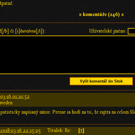
 špatně.
» komentáře (246) «
ě
[/b] či [i]
kurzívou
[/i]):
Uživatelské jméno:
Vylít komentář do Stok
03-16 01:10:52
uveden
patisticky napísaný názor. Presne sa hodí na to, že zajtra na celom 
[↑]
:
2018-03-16 22:15:05
Titulek: Re: