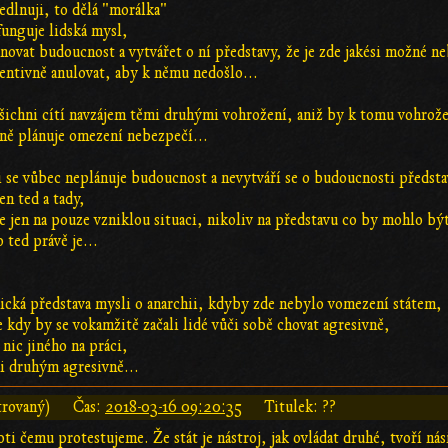
vedlnuji, to dělá "morálka"
 funguje lidská mysl,
ánovat budoucnost a vytvářet o ní představy, že je zde jakési možné n
ventivně anulovat, aby k němu nedošlo...
šichni cítí navzájem těmi druhými vohrožení, aniž by k tomu vohrože
vně plánuje omezení nebezpečí...
 se vůbec neplánuje budoucnost a nevytváří se o budoucnosti předsta
en ted a tady,
e jen na pouze vzniklou situaci, nikoliv na představu co by mohlo bý
o ted právě je...
asická představa mysli o anarchii, kdyby zde nebylo vomezení státem,
e kdy by se vokamžitě začali lidé vůči sobě chovat agresivně,
 nic jiného na práci,
či druhým agresivně...
trovaný)
Čas:
2018-03-16 09:20:35
Titulek: ??
roti čemu protestujeme. Že stát je nástroj, jak ovládat druhé, tvoří nás