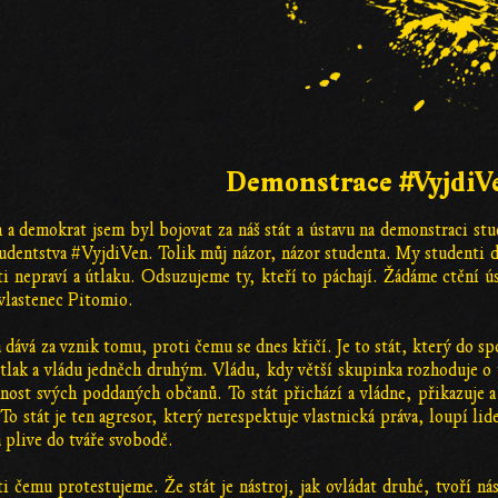
Demonstrace #VyjdiV
 a demokrat jsem byl bojovat za náš stát a ústavu na demonstraci st
tudentstva #VyjdiVen. Tolik můj názor, názor studenta. My studenti 
i nepraví a útlaku. Odsuzujeme ty, kteří to páchají. Žádáme ctění ú
lastenec Pitomio.
á dává za vznik tomu, proti čemu se dnes křičí. Je to stát, který do sp
 útlak a vládu jedněch druhým. Vládu, kdy větší skupinka rozhoduje 
nost svých poddaných občanů. To stát přichází a vládne, přikazuje a
 To stát je ten agresor, který nerespektuje vlastnická práva, loupí li
a plive do tváře svobodě.
ti čemu protestujeme. Že stát je nástroj, jak ovládat druhé, tvoří nás