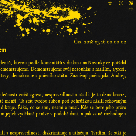
Čas: 2018-03-16 00:00:02
en
udentů, kterou podle komentářů v diskuzi na Novinky.cz pořádal
demonstrujeme. Demonstrujeme svůj nesouhlas s násilím, agresí,
stavy, demokracie a právního státu. Zaznívají jména jako Andrej,
olečnosti vnáší agresi, nespravedlnost a násilí. Je to demokracie,
o té menší. To stát tvrdou rukou pod pohrůžkou násilí schovaným
 diktuje. Říká, co se smí, nesmí a musí. Kde se bere jeho právo
dem jejích vydělané peníze v podobě daní, a pak za ně rozhoduje a
ilí a nespravedlnost, diskriminuje a utlačuju. Tvrdím, že stát je