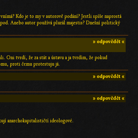
vnímá? Kdo je to my v autorově podání? Jestli spíše naprostá
a pod. Anebo autor používá plurál majestis? Dnešní politický
» odpovědět «
i. Oni tvrdí, že za stát a ústavu a ja tvrdím, že pokud
tomu, proti čemu protestuju já.
» odpovědět «
» odpovědět «
nkují anarchokapitalističtí ideologové.