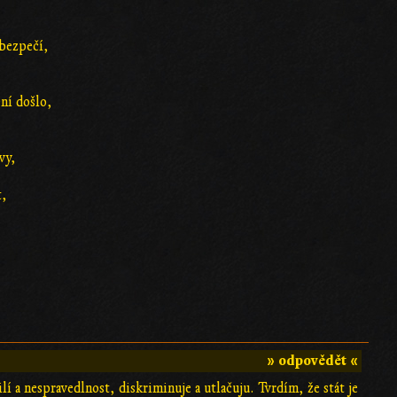
ebezpečí,
ní došlo,
vy,
t,
» odpovědět «
ilí a nespravedlnost, diskriminuje a utlačuju. Tvrdím, že stát je