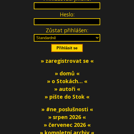
Heslo:
Zůstat přihlášen:
» zaregistrovat se «
» domů «
» o Stokách… «
» autoři «
» pište do Stok «
» #ne_poslušnosti «
» srpen 2026 «
» červenec 2026 «
» kompletní archiv «