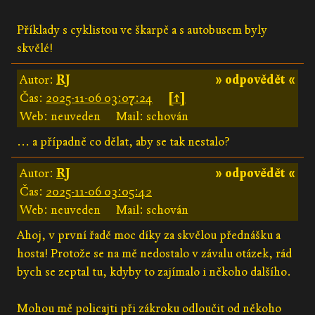
Příklady s cyklistou ve škarpě a s autobusem byly
skvělé!
Autor:
RJ
» odpovědět «
Čas:
2025-11-06 03:07:24
[↑]
Web: neuveden
Mail: schován
... a případně co dělat, aby se tak nestalo?
Autor:
RJ
» odpovědět «
Čas:
2025-11-06 03:05:42
Web: neuveden
Mail: schován
Ahoj, v první řadě moc díky za skvělou přednášku a
hosta! Protože se na mě nedostalo v závalu otázek, rád
bych se zeptal tu, kdyby to zajímalo i někoho dalšího.
Mohou mě policajti při zákroku odloučit od někoho