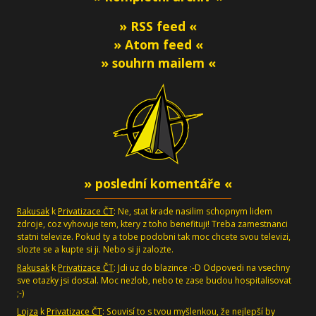
» RSS feed «
» Atom feed «
» souhrn mailem «
» poslední komentáře «
Rakusak
k
Privatizace ČT
: Ne, stat krade nasilim schopnym lidem
zdroje, coz vyhovuje tem, ktery z toho benefituji! Treba zamestnanci
statni televize. Pokud ty a tobe podobni tak moc chcete svou televizi,
slozte se a kupte si ji. Nebo si ji zalozte.
Rakusak
k
Privatizace ČT
: Jdi uz do blazince :-D Odpovedi na vsechny
sve otazky jsi dostal. Moc nezlob, nebo te zase budou hospitalisovat
;-)
Lojza
k
Privatizace ČT
: Souvisí to s tvou myšlenkou, že nejlepší by