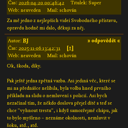
Čas:
2026-04-20 00:46:42
Titulek: Super
Web: neuveden
Mail: schován
Za mě jedno z nejlepších videí Svobodného přístavu,
opravdu hodně mi dalo, děkuji za něj.
Autor:
RJ
» odpovědět «
Čas:
2025-11-06 13:42:31
[↑]
Web: neuveden
Mail: schován
Ok, škoda, díky.
Pak ještě jedna zpětná vazba. Asi jediná věc, které se
mi na přednášce nelíbila, byla volba hned prvního
příkladu na slidu o nemluvení s policií. Asi bych
nezačínal tím, že někdo doslova přejel dítě a teď se
chce "vyhnout trestu", i když samozřejmě chápu, jak
to bylo myšleno – neznáme okolnosti, nemluvit v
šoku, atd., atd.