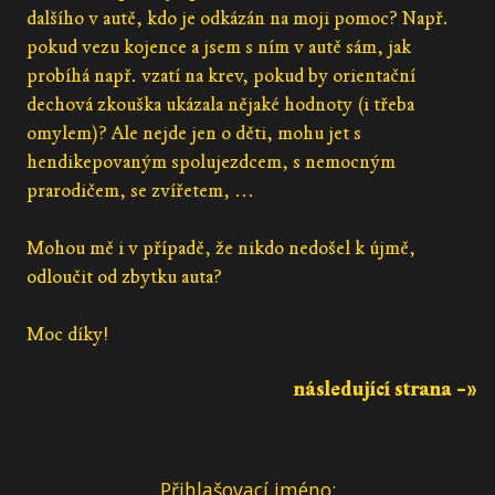
dalšího v autě, kdo je odkázán na moji pomoc? Např.
pokud vezu kojence a jsem s ním v autě sám, jak
probíhá např. vzatí na krev, pokud by orientační
dechová zkouška ukázala nějaké hodnoty (i třeba
omylem)? Ale nejde jen o děti, mohu jet s
hendikepovaným spolujezdcem, s nemocným
prarodičem, se zvířetem, ...
Mohou mě i v případě, že nikdo nedošel k újmě,
odloučit od zbytku auta?
Moc díky!
následující strana –»
Přihlašovací jméno: