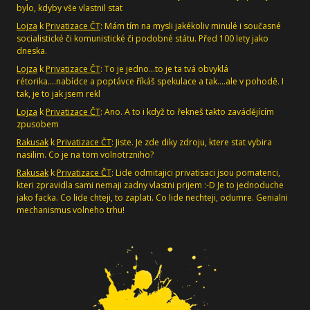
bylo, kdyby vše vlastnil stat
Lojza
k
Privatizace ČT
: Mám tím na mysli jakékoliv minulé i současné
socialistické či komunistické či podobné státu. Před 100 lety jako
dneska.
Lojza
k
Privatizace ČT
: To je jedno...to je ta tvá obvyklá
rétorika....nabídce a poptávce říkáš spekulace a tak....ale v pohodě. I
tak, je to jak jsem rekl
Lojza
k
Privatizace ČT
: Ano. A to i když to řekneš takto zavádějícím
zpusobem
Rakusak
k
Privatizace ČT
: Jiste. Je zde diky zdroju, ktere stat vybira
nasilim. Co je na tom volnotrzniho?
Rakusak
k
Privatizace ČT
: Lide odmitajici privatisaci jsou pomatenci,
kteri zpravidla sami nemaji zadny vlastni prijem :-D Je to jednoduche
jako facka. Co lide chteji, to zaplati. Co lide nechteji, odumre. Genialni
mechanismus volneho trhu!