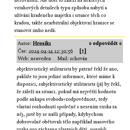
nerovnosti. Ale dost to záleží na některých
vztahových detailech typu způsobu nabytí a
užívání kradeného majetku i situace těch co
kradou, takže nearbitrální objektivní hranice se
stanovit imho nedá.
Autor:
Hrosik1
» odpovědět «
Čas:
2024-04-14 12:30:56
[↑]
Web: neuveden
Mail: schován
objektivistický utilitarista by patrně řekl že ano,
pakliže to jsou jediné informace, které máme k
dispozici, subjektivistický utilitarista (já) by řekl,
že záleží na situaci. pokud má největší hodnotu
podle ankapu svoboda+zodpovědnost, tedy
vlastní rozhodnutí společně s nesením rizika za
něj, jistě by se našli případy, kdybychom
dobrovolně obětovali tělo například masového
vraha pro záchranu vlastních dětí. porušili