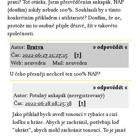
praxi? Toť otázka. Jsem přesvědčením ankapák. NAP
(doufám) nikdy nebude 100%. Souhlasili by s tímto
konkrétním příkladem i utilitaristé? Doufám, že ne,
protože mi to osobně přijde děsivé, žít v takovéto
společnosti.
Autor:
Bratva
» odpovědět «
Čas:
2022-06-27 21:27:15
[↑]
Web: neuveden
Mail: neuveden
U čeho přesněji nechceš ten 100% NAP?
» odpovědět «
Autor: Potulný ankapák (neregistrovaný)
Čas:
2022-06-28 08:25:38
[↑]
Jako příklad bych uvedl tonoucí v rybníce a cizí
loďku u hráze. Abych je zachránil, potřebuji loď
"ukrást", abych mohl zachránit tonoucí. To je jasné