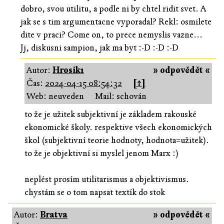
dobro, svou utilitu, a podle ni by chtel ridit svet. A
jak se s tim argumentacne vyporadal? Rekl: osmilete
dite v praci? Come on, to prece nemyslis vazne...
Jj, diskusni sampion, jak ma byt :-D :-D :-D
Autor:
Hrosik1
» odpovědět «
Čas:
2024-04-15 08:54:32
[↑]
Web: neuveden
Mail: schován
to že je užitek subjektivní je základem rakouské
ekonomické školy. respektive všech ekonomických
škol (subjektivní teorie hodnoty, hodnota=užitek).
to že je objektivní si myslel jenom Marx :)
neplést prosím utilitarismus a objektivismus.
chystám se o tom napsat textík do stok
Autor:
Bratva
» odpovědět «