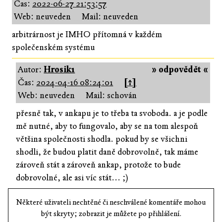
Čas:
2022-06-27 21:53:57
Web: neuveden
Mail: neuveden
arbitrárnost je IMHO přítomná v každém
společenském systému
Autor:
Hrosik1
» odpovědět «
Čas:
2024-04-16 08:24:01
[↑]
Web: neuveden
Mail: schován
přesně tak, v ankapu je to třeba ta svoboda. a je podle
mě nutné, aby to fungovalo, aby se na tom alespoň
většina společnosti shodla. pokud by se všichni
shodli, že budou platit daně dobrovolně, tak máme
zároveň stát a zároveň ankap, protože to bude
dobrovolné, ale asi víc stát... ;)
Některé uživateli nechtěné či neschválené komentáře mohou
být skryty; zobrazit je můžete po přihlášení.