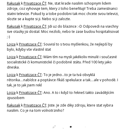
Rakusak
k
Privatizace ČT
: Ne, stat krade nasilim schopnym lidem
zdroje, coz vyhovuje tem, ktery z toho benefituji! Treba zamestnanci
statni televize. Pokud ty a tobe podobni tak moc chcete svou televizi,
slozte se a kupte si ji. Nebo si ji zalozte.
Rakusak
k
Privatizace ČT
: Jdi uz do blazince :-D Odpovedi na vsechny
sve otazky jsi dostal. Moc nezlob, nebo te zase budou hospitalisovat
;-)
Lojza
k
Privatizace ČT
: Souvisí to s tvou myšlenkou, že nejlepší by
bylo, kdyby vše vlastnil stat
Lojza
k
Privatizace ČT
: Mám tím na mysli jakékoliv minulé i současné
socialistické či komunistické či podobné státu. Před 100 lety jako
dneska.
Lojza
k
Privatizace ČT
: To je jedno...to je ta tvá obvyklá
rétorika....nabídce a poptávce říkáš spekulace a tak....ale v pohodě. I
tak, je to jak jsem rekl
Lojza
k
Privatizace ČT
: Ano. A to i když to řekneš takto zavádějícím
zpusobem
Rakusak
k
Privatizace ČT
: Jiste. Je zde diky zdroju, ktere stat vybira
nasilim. Co je na tom volnotrzniho?