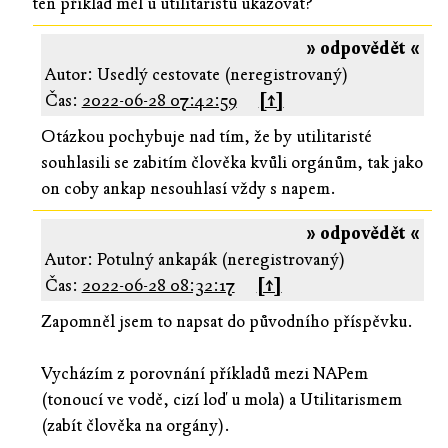
ten příklad měl u utilitaristů ukazovat?
» odpovědět «
Autor: Usedlý cestovate (neregistrovaný)
Čas:
2022-06-28 07:42:59
[↑]
Otázkou pochybuje nad tím, že by utilitaristé
souhlasili se zabitím člověka kvůli orgánům, tak jako
on coby ankap nesouhlasí vždy s napem.
» odpovědět «
Autor: Potulný ankapák (neregistrovaný)
Čas:
2022-06-28 08:32:17
[↑]
Zapomněl jsem to napsat do původního příspěvku.
Vycházím z porovnání příkladů mezi NAPem
(tonoucí ve vodě, cizí loď u mola) a Utilitarismem
(zabít člověka na orgány).