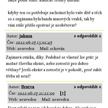
takže podle toho. klasické trolley dilema.
kdyby ten co potřebuje zachránit bylo vaše dítě a těch
10 s orgánama byla banda masových vrahů, tak by
vám stále přišlo správné je neobětovat?
Autor:
jakuza
» odpovědět «
Čas:
2022-06-27 13:01:47
Web: neuveden
Mail: schován
Zajímavá otázka, díky. Podobně se vlastně lze ptát: je
možné člověka okrást, nebo zotročit pro dobro
většiny? Jestli okrást a zotročit je v pohodě, proč zabít
třeba už není?
Autor:
Bratva
» odpovědět «
Čas:
2022-06-27 21:22:09
[↑]
Web: neuveden
Mail: neuveden