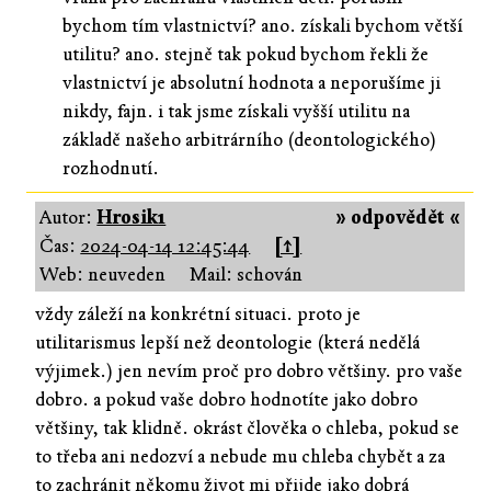
bychom tím vlastnictví? ano. získali bychom větší
utilitu? ano. stejně tak pokud bychom řekli že
vlastnictví je absolutní hodnota a neporušíme ji
nikdy, fajn. i tak jsme získali vyšší utilitu na
základě našeho arbitrárního (deontologického)
rozhodnutí.
Autor:
Hrosik1
» odpovědět «
Čas:
2024-04-14 12:45:44
[↑]
Web: neuveden
Mail: schován
vždy záleží na konkrétní situaci. proto je
utilitarismus lepší než deontologie (která nedělá
výjimek.) jen nevím proč pro dobro většiny. pro vaše
dobro. a pokud vaše dobro hodnotíte jako dobro
většiny, tak klidně. okrást člověka o chleba, pokud se
to třeba ani nedozví a nebude mu chleba chybět a za
to zachránit někomu život mi přijde jako dobrá