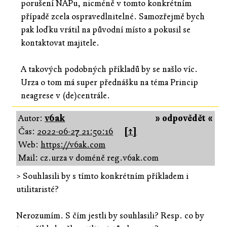
porušení NAPu, nicméně v tomto konkrétním
případě zcela ospravedlnitelné. Samozřejmě bych
pak loďku vrátil na původní místo a pokusil se
kontaktovat majitele.
A takových podobných příkladů by se našlo víc.
Urza o tom má super přednášku na téma Princip
neagrese v (de)centrále.
Autor:
v6ak
» odpovědět «
Čas:
2022-06-27 21:50:16
[↑]
Web:
https://v6ak.com
Mail: cz.urza v doméně reg.v6ak.com
> Souhlasili by s tímto konkrétním příkladem i
utilitaristé?
Nerozumím. S čím jestli by souhlasili? Resp. co by