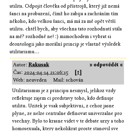
utilita. Odpojit člověka od přístrojů, který již nemá
šanci na probuzení, čímž ho zabiju a zachráním tím
někoho, kdo velkou šanci, má má za mě opět větší
utilitu. chtěl bych, aby všechna tato rozhodnutí stála
na mě? rozhodně ne! :) mimochodem i vybrat si
deontologii jako morální princip je vlastně výsledek
utilitarismu...
Autor:
Rakusak
» odpovědět «
Čas:
2024-04-14 21:06:15
[↑]
Web: neuveden
Mail: schován
Utilitarismus je z principu nesmysl, jelikoz vzdy
reflektuje zajem ci predstavy toho, kdo definuje
utilitu. Uzitek je vsak subjektivni, z cehoz jasne
plyne, ze nelze centralne definovat univerzalne pro
vsechny. Bylo to krasne videt v te debate urzy a toho
homosexuala, ktery nekolikrat proste stanovil sve