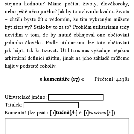
stejnou hodnotu? Máme počítat životy, člověkoroky,
nebo ještě něco jiného? Jak by to ovlivnilo kvalitu života
– chtěli byste žít s vědomím, že tím vybraným můžete
být zítra vy? Stálo by to za to? Problém utilitarismu tedy
nevidím v tom, že by nutně obhajoval ono obětování
jednoho člověka. Podle utilitarismu lze toto obětování
jak hájit, tak kritizovat. Utilitarismus vyžaduje nějakou
arbitrární definici užitku, jinak na jeho základě můžeme
hájit v podstatě cokoliv.
» komentáře (17) «
Přečtení: 42381
Uživatelské jméno:
Titulek:
Komentář (lze psát i [b]
tučně
[/b] či [i]
kurzívou
[/i]):