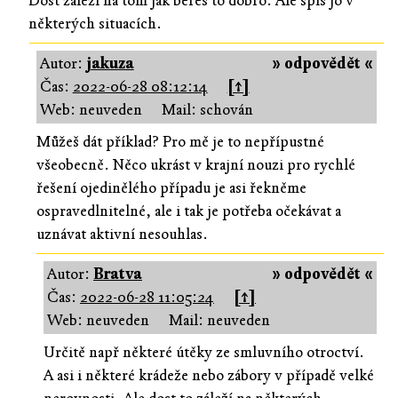
Dost záleží na tom jak bereš to dobro. Ale spíš jo v
některých situacích.
Autor:
jakuza
» odpovědět «
Čas:
2022-06-28 08:12:14
[↑]
Web: neuveden
Mail: schován
Můžeš dát příklad? Pro mě je to nepřípustné
všeobecně. Něco ukrást v krajní nouzi pro rychlé
řešení ojedinělého případu je asi řekněme
ospravedlnitelné, ale i tak je potřeba očekávat a
uznávat aktivní nesouhlas.
Autor:
Bratva
» odpovědět «
Čas:
2022-06-28 11:05:24
[↑]
Web: neuveden
Mail: neuveden
Určitě např některé útěky ze smluvního otroctví.
A asi i některé krádeže nebo zábory v případě velké