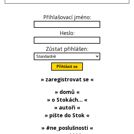
Přihlašovací jméno:
Heslo:
Zůstat přihlášen:
» zaregistrovat se «
» domů «
» o Stokách… «
» autoři «
» pište do Stok «
» #ne_poslušnosti «