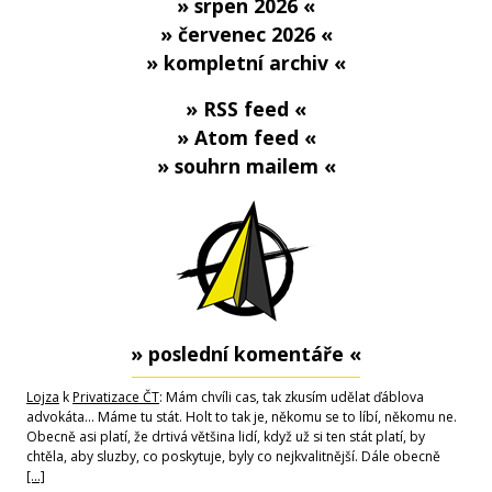
» srpen 2026 «
» červenec 2026 «
» kompletní archiv «
» RSS feed «
» Atom feed «
» souhrn mailem «
» poslední komentáře «
Lojza
k
Privatizace ČT
: Mám chvíli cas, tak zkusím udělat ďáblova
advokáta... Máme tu stát. Holt to tak je, někomu se to líbí, někomu ne.
Obecně asi platí, že drtivá většina lidí, když už si ten stát platí, by
chtěla, aby sluzby, co poskytuje, byly co nejkvalitnější. Dále obecně
[…]