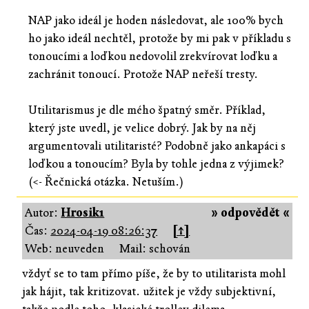
NAP jako ideál je hoden následovat, ale 100% bych
ho jako ideál nechtěl, protože by mi pak v příkladu s
tonoucími a loďkou nedovolil zrekvírovat loďku a
zachránit tonoucí. Protože NAP neřeší tresty.
Utilitarismus je dle mého špatný směr. Příklad,
který jste uvedl, je velice dobrý. Jak by na něj
argumentovali utilitaristé? Podobně jako ankapáci s
loďkou a tonoucím? Byla by tohle jedna z výjimek?
(<- Řečnická otázka. Netuším.)
Autor:
Hrosik1
» odpovědět «
Čas:
2024-04-19 08:26:37
[↑]
Web: neuveden
Mail: schován
vždyť se to tam přímo píše, že by to utilitarista mohl
jak hájit, tak kritizovat. užitek je vždy subjektivní,