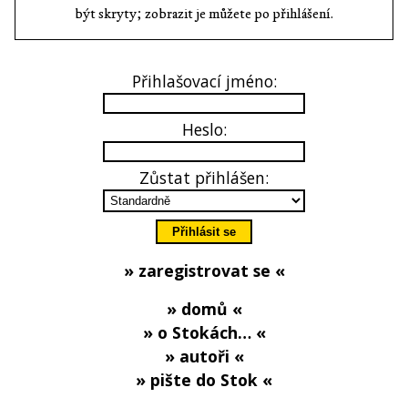
být skryty; zobrazit je můžete po přihlášení.
Přihlašovací jméno:
Heslo:
Zůstat přihlášen:
» zaregistrovat se «
» domů «
» o Stokách… «
» autoři «
» pište do Stok «