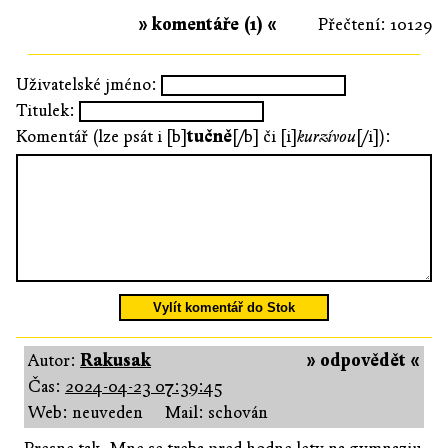
» komentáře (1) «
Přečtení: 10129
Uživatelské jméno:
Titulek:
Komentář (lze psát i [b]
tučně
[/b] či [i]
kurzívou
[/i]):
Vylít komentář do Stok
Autor:
Rakusak
» odpovědět «
Čas:
2024-04-23 07:39:45
Web: neuveden
Mail: schován