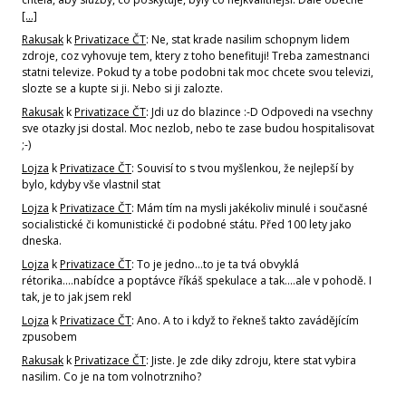
[…]
Rakusak
k
Privatizace ČT
: Ne, stat krade nasilim schopnym lidem
zdroje, coz vyhovuje tem, ktery z toho benefituji! Treba zamestnanci
statni televize. Pokud ty a tobe podobni tak moc chcete svou televizi,
slozte se a kupte si ji. Nebo si ji zalozte.
Rakusak
k
Privatizace ČT
: Jdi uz do blazince :-D Odpovedi na vsechny
sve otazky jsi dostal. Moc nezlob, nebo te zase budou hospitalisovat
;-)
Lojza
k
Privatizace ČT
: Souvisí to s tvou myšlenkou, že nejlepší by
bylo, kdyby vše vlastnil stat
Lojza
k
Privatizace ČT
: Mám tím na mysli jakékoliv minulé i současné
socialistické či komunistické či podobné státu. Před 100 lety jako
dneska.
Lojza
k
Privatizace ČT
: To je jedno...to je ta tvá obvyklá
rétorika....nabídce a poptávce říkáš spekulace a tak....ale v pohodě. I
tak, je to jak jsem rekl
Lojza
k
Privatizace ČT
: Ano. A to i když to řekneš takto zavádějícím
zpusobem
Rakusak
k
Privatizace ČT
: Jiste. Je zde diky zdroju, ktere stat vybira
nasilim. Co je na tom volnotrzniho?