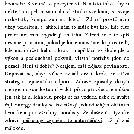
boomeři? Štve mě to pokrytectví: Namísto toho, aby si
někteří dospěláci sáhli do vlastního svědomí, si svoje
nedostatky kompenzují na dětech. Zdraví prostě není
vždy prioritou, a jakkoli nám to může být líto, lidé tuto
preferenci sami vyjadřují na trhu. Zdraví se o to spíš
nestane prioritou, pokud jedince umístíme do prostředí,
kde musí držet hubu a krok – například ve škole jde o
výkon a
poslouchání pokynů
, vlastní potřeby jdou do
pozadí. Není ti dobře? Nezájem,
máš nějaké povinnosti
.
Dopovat se, abys vůbec zvládl držet krok, se stává
strategií nejmenšího odporu. Zdravé způsoby dobytí
energie nejsou dostupné – děti přece při výuce nemůžou
jen tak jít si lehnout, projít se na vzduch nebo si uvařit
čaj! Energy drinky se tak stávají jednoduchým obětním
beránkem pro všechny moralisty. Že duševní i fyzické
zdraví
poškozuje zejména to autoritářství
, už přizná
málokdo.