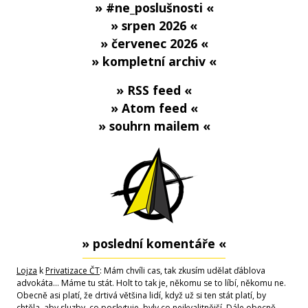
» #ne_poslušnosti «
» srpen 2026 «
» červenec 2026 «
» kompletní archiv «
» RSS feed «
» Atom feed «
» souhrn mailem «
» poslední komentáře «
Lojza
k
Privatizace ČT
: Mám chvíli cas, tak zkusím udělat ďáblova
advokáta... Máme tu stát. Holt to tak je, někomu se to líbí, někomu ne.
Obecně asi platí, že drtivá většina lidí, když už si ten stát platí, by
chtěla, aby sluzby, co poskytuje, byly co nejkvalitnější. Dále obecně