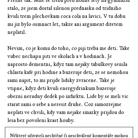
Presne tak. Mne se treba pred hodne lety na gymnaziu
stalo, ze jsem dostal silenou prednasku od tridniho
kvuli trem plechovkam coca cola na lavici. V tu dobu
mi jiz bylo osmnact let, takze ani argument ditetem
neplatil.
Nevim, co je komu do toho, co piji treba me deti. Take
vubec nechapu piti ve skolach a v hodinach. Je
naprosto dementni, kdyz tam nejaky tabulkovy senila
chlasta kafe pri hodine a buzeruje deti, ze se nemohou
sami napit, to mi prijde lidsky zvracene. Take je
vtipne, kdyz deti kvuli energydrinkum buzeruje
obezni nerudny dedek po infarktu. Lide by se meli vic
starat sami o sebe a neresit druhe. Coz samozrejme
neplati ve chvili, kdy vam nejake smazky prijdou do
lesa bez povoleni krast houby.
Některé uživateli nechtěné či neschválené komentáře mohou