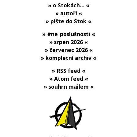
» o Stokách… «
» autoři «
» pište do Stok «
» #ne_poslušnosti «
» srpen 2026 «
» červenec 2026 «
» kompletní archiv «
» RSS feed «
» Atom feed «
» souhrn mailem «