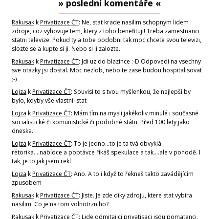
» poslední komentáře «
Rakusak
k
Privatizace ČT
: Ne, stat krade nasilim schopnym lidem
zdroje, coz vyhovuje tem, ktery z toho benefituji! Treba zamestnanci
statni televize. Pokud ty a tobe podobni tak moc chcete svou televizi,
slozte se a kupte si ji. Nebo si ji zalozte.
Rakusak
k
Privatizace ČT
: Jdi uz do blazince :-D Odpovedi na vsechny
sve otazky jsi dostal. Moc nezlob, nebo te zase budou hospitalisovat
;-)
Lojza
k
Privatizace ČT
: Souvisí to s tvou myšlenkou, že nejlepší by
bylo, kdyby vše vlastnil stat
Lojza
k
Privatizace ČT
: Mám tím na mysli jakékoliv minulé i současné
socialistické či komunistické či podobné státu. Před 100 lety jako
dneska.
Lojza
k
Privatizace ČT
: To je jedno...to je ta tvá obvyklá
rétorika....nabídce a poptávce říkáš spekulace a tak....ale v pohodě. I
tak, je to jak jsem rekl
Lojza
k
Privatizace ČT
: Ano. A to i když to řekneš takto zavádějícím
zpusobem
Rakusak
k
Privatizace ČT
: Jiste. Je zde diky zdroju, ktere stat vybira
nasilim. Co je na tom volnotrzniho?
Rakusak
k
Privatizace ČT
: Lide odmitajici privatisaci jsou pomatenci,