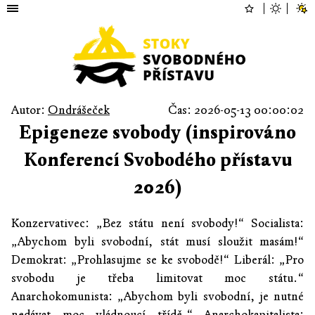
Autor:
Ondrášeček
Čas: 2026-05-13 00:00:02
Epigeneze svobody (inspirováno
Konferencí Svobodého přístavu
2026)
Konzervativec: „Bez státu není svobody!“ Socialista:
„Abychom byli svobodní, stát musí sloužit masám!“
Demokrat: „Prohlasujme se ke svobodě!“ Liberál: „Pro
svobodu je třeba limitovat moc státu.“
Anarchokomunista: „Abychom byli svobodní, je nutné
nedávat moc vládnoucí třídě.“ Anarchokapitalista: