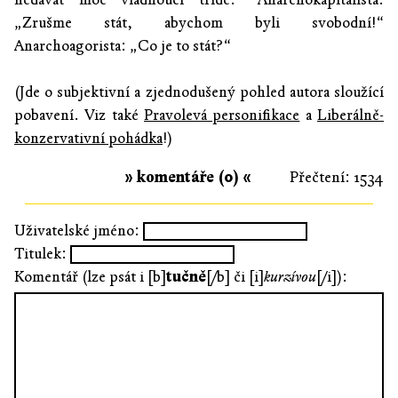
„Zrušme stát, abychom byli svobodní!“
Anarchoagorista: „Co je to stát?“
(Jde o subjektivní a zjednodušený pohled autora sloužící
pobavení. Viz také
Pravolevá personifikace
a
Liberálně-
konzervativní pohádka
!)
» komentáře (0) «
Přečtení: 1534
Uživatelské jméno:
Titulek:
Komentář (lze psát i [b]
tučně
[/b] či [i]
kurzívou
[/i]):