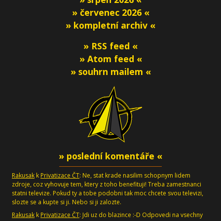
» červenec 2026 «
» kompletní archiv «
» RSS feed «
» Atom feed «
» souhrn mailem «
» poslední komentáře «
Rakusak
k
Privatizace ČT
: Ne, stat krade nasilim schopnym lidem
zdroje, coz vyhovuje tem, ktery z toho benefituji! Treba zamestnanci
statni televize. Pokud ty a tobe podobni tak moc chcete svou televizi,
slozte se a kupte si ji. Nebo si ji zalozte.
Rakusak
k
Privatizace ČT
: Jdi uz do blazince :-D Odpovedi na vsechny