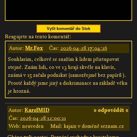
Vylít komentář do Stok
Reagujete na tento komentář:
Autor:
Mr.Fox
Čas:
2026-04-28 17:04:16
Souhlasím, celkově se snažím k lidem přistupovat
stejně. Znám lidi, co ve 13 hrají skvěle na klavír,
známá v 15 začala podnikat (samozřejmě bez papírů ).
Prostě každý jsme jiný a diskriminace na základě věku
je hrozná.
Autor:
KarelMID
» odpovědět «
Čas:
2026-04-28 12:00:11
Web: neuveden
Mail: kajaix v doméně seznam.cz