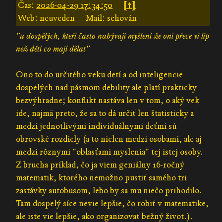
Čas:
2026-04-29 17:34:50
[↑]
Web: neuveden
Mail: schován
"u dospělých, kteří často nabývají myšlení že oni přece ví líp
než děti co mají dělat"
Ono to do určitého veku detí a od inteligencie
dospelých nad pásmom debility ale platí prakticky
bezvýhradne; konflikt nastáva len v tom, o aký vek
ide, najmä preto, že sa to dá určiť len štatisticky a
medzi jednotlivými individuálnymi deťmi sú
obrovské rozdiely (a to nielen medzi osobami, ale aj
medzi rôznymi "oblasťami myslenia" tej istej osoby.
Z brucha príklad, čo ja viem geniálny 16-ročný
matematik, ktorého nemožno pustiť samého tri
zastávky autobusom, lebo by sa mu niečo prihodilo.
Tam dospelý síce nevie lepšie, čo robiť v matematike,
ale iste vie lepšie, ako organizovať bežný život.).