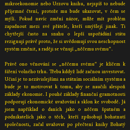
mikroekonomie nebo Urzovu knihu, nejspíš to nebude
příjemné čtení, protože mu bude ukazovat, v čem se
mýlí. Pokud navíc změní názor, může mít problém
zapadnout mezi své přátele, kteří smýšlejí jinak. Ti
chytřejší často na snahu o lepší uspořádání státu
rezignují právě proto, že si uvědomují svou neschopnost
systém změnit, a raději se věnují „něčemu svému“.
Právě ono věnování se „něčemu svému“ je klíčem k
šíření volného trhu. Třeba kddyž lidé začnou investovat.
Učiní je to nezávislejšími na státním sociálním systému a
bude je to motivovat k tomu, aby se naučili alespoň
základy ekonomie. I pouhé základy finanční gramotnosti
podporují ekonomické uvažování a sklon ke svobodě. Já
jsem například o daních jako o něčem špatném a
podnikatelích jako o těch, kteří způsobují bohatnutí
společnosti, začal uvažovat po přečtení knihy Bohatý