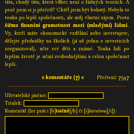
táta, chudý táta, která vůbec není o žádných teoriích. A
proč jsem si ji přečetl? Chtěl jsem být bohatý. Nebyla to
touha po lepší společnosti, ale můj vlastní zájem. Proto
šiřme finanční gramotnost mezi (mladými) lidmi
.
Vy, kteří máte ekonomické vzdělání nebo investujete,
dělejte přednášky na školách (já už jednu o investicích
zorganizoval), učte své děti a známé. Touha lidí po
lepším životě je učiní svobodnějšími a celou společnost
lepší.
» komentáře (7) «
Přečtení: 7547
Uživatelské jméno:
Titulek:
Komentář (lze psát i [b]
tučně
[/b] či [i]
kurzívou
[/i]):