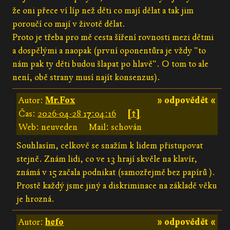
že oni přece ví líp než děti co mají dělat a tak jim
poroučí co mají v životě dělat.
Proto je třeba pro mě cesta šíření rovnosti mezi dětmi
a dospělými a naopak (první oponentůra je vždy "to
nám pak ty děti budou šlapat po hlavě". O tom to ale
není, obě strany musí najít konsenzus).
Autor:
Mr.Fox
» odpovědět «
Čas:
2026-04-28 17:04:16
[↑]
Web: neuveden
Mail: schován
Souhlasím, celkově se snažím k lidem přistupovat
stejně. Znám lidi, co ve 13 hrají skvěle na klavír,
známá v 15 začala podnikat (samozřejmě bez papírů ).
Prostě každý jsme jiný a diskriminace na základě věku
je hrozná.
Autor:
hefo
» odpovědět «