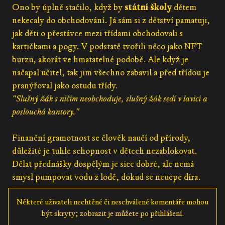
Ono by úplně stačilo, když by
státní školy
dětem
nekecaly do obchodování. Já sám si z dětství pamatuji,
jak děti o přestávce mezi třídami obchodovali s
kartičkami a pogy. V podstatě tvořili něco jako NFT
burzu, akorát ve hmatatelné podobě. Ale když je
načapal učitel, tak jim všechno zabavil a před třídou je
pranýřoval jako ostudu třídy.
"Slušný žák s ničím neobchoduje, slušný žák sedí v lavici a
poslouchá kantory."
Finanční gramotnost se člověk naučí od přírody,
důležité je tuhle schopnost v dětech nezablokovat.
Dělat přednášky dospělým je sice dobré, ale nemá
smysl pumpovat vodu z lodě, dokud se neucpe díra.
Některé uživateli nechtěné či neschválené komentáře mohou
být skryty; zobrazit je můžete po přihlášení.