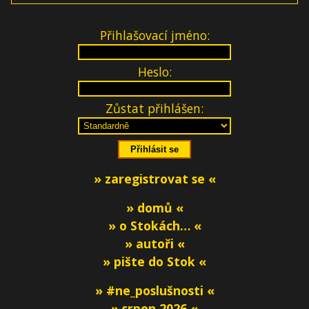
Přihlašovací jméno:
Heslo:
Zůstat přihlášen:
» zaregistrovat se «
» domů «
» o Stokách… «
» autoři «
» pište do Stok «
» #ne_poslušnosti «
» srpen 2026 «