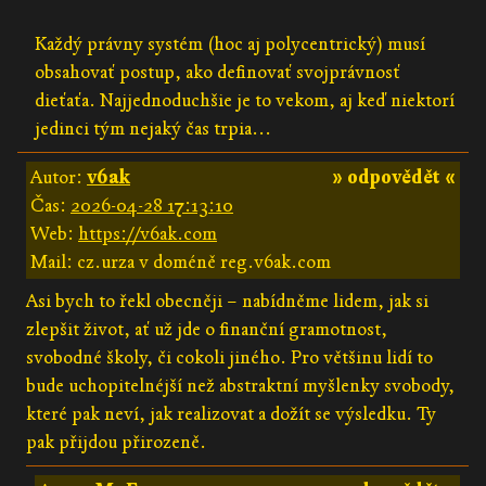
Každý právny systém (hoc aj polycentrický) musí
obsahovať postup, ako definovať svojprávnosť
dieťaťa. Najjednoduchšie je to vekom, aj keď niektorí
jedinci tým nejaký čas trpia...
Autor:
v6ak
» odpovědět «
Čas:
2026-04-28 17:13:10
Web:
https://v6ak.com
Mail: cz.urza v doméně reg.v6ak.com
Asi bych to řekl obecněji – nabídněme lidem, jak si
zlepšit život, ať už jde o finanční gramotnost,
svobodné školy, či cokoli jiného. Pro většinu lidí to
bude uchopitelnéjší než abstraktní myšlenky svobody,
které pak neví, jak realizovat a dožít se výsledku. Ty
pak přijdou přirozeně.