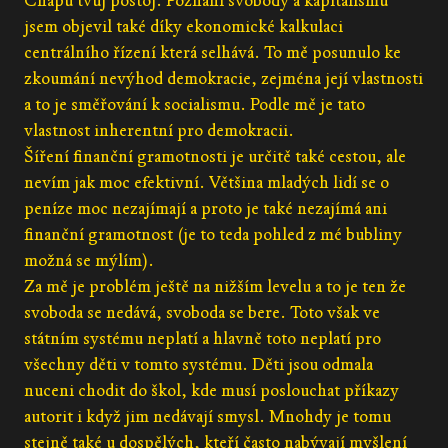
Chápu tvůj postoj. Poznání svobody a kapitalismu
jsem objevil také díky ekonomické kalkulaci
centrálního řízení která selhává. To mě posunulo ke
zkoumání nevýhod demokracie, zejména její vlastnosti
a to je směřování k socialismu. Podle mě je tato
vlastnost inherentní pro demokracii.
Šíření finanční gramotnosti je určitě také cestou, ale
nevím jak moc efektivní. Většina mladých lidí se o
peníze moc nezajímají a proto je také nezajímá ani
finanční gramotnost (je to teda pohled z mé bubliny
možná se mýlím).
Za mě je problém ještě na nižším levelu a to je ten že
svoboda se nedává, svoboda se bere. Toto však ve
státním systému neplatí a hlavně toto neplatí pro
všechny děti v tomto systému. Děti jsou odmala
nuceni chodit do škol, kde musí poslouchat příkazy
autorit i když jim nedávají smysl. Mnohdy je tomu
stejně také u dospělých, kteří často nabývají myšlení