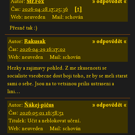
Autor:
Mr.Fox
» odpovědět «
Čas:
2026-04-28 17:25:36
[↑]
Web: neuveden
Mail: schován
Přesně tak :)
Autor:
Rakusak
» odpovědět «
Čas:
2026-04-29 16:17:02
Web: neuveden
Mail: schován
Hezky a zajimavy pohled. Z me zkusenosti se
socialiste vseobecne dost boji toho, ze by se meli starat
sami o sebe. Jsou na to vetsinou prilis ustraseni a
lini...
Autor:
Ňákej-pičus
» odpovědět «
Čas:
2026-05-01 16:58:51
Titulek: Učit a neblokovat učení.
Web: neuveden
Mail: schován