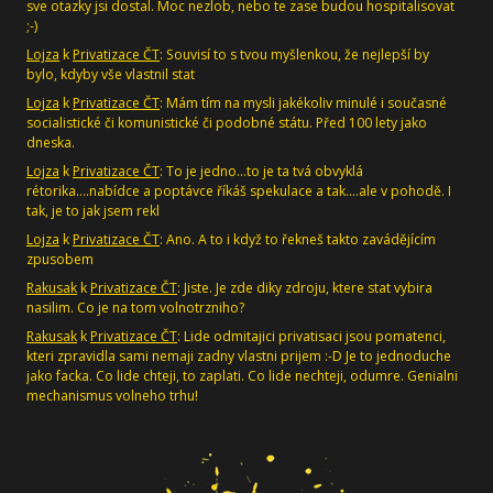
sve otazky jsi dostal. Moc nezlob, nebo te zase budou hospitalisovat
;-)
Lojza
k
Privatizace ČT
: Souvisí to s tvou myšlenkou, že nejlepší by
bylo, kdyby vše vlastnil stat
Lojza
k
Privatizace ČT
: Mám tím na mysli jakékoliv minulé i současné
socialistické či komunistické či podobné státu. Před 100 lety jako
dneska.
Lojza
k
Privatizace ČT
: To je jedno...to je ta tvá obvyklá
rétorika....nabídce a poptávce říkáš spekulace a tak....ale v pohodě. I
tak, je to jak jsem rekl
Lojza
k
Privatizace ČT
: Ano. A to i když to řekneš takto zavádějícím
zpusobem
Rakusak
k
Privatizace ČT
: Jiste. Je zde diky zdroju, ktere stat vybira
nasilim. Co je na tom volnotrzniho?
Rakusak
k
Privatizace ČT
: Lide odmitajici privatisaci jsou pomatenci,
kteri zpravidla sami nemaji zadny vlastni prijem :-D Je to jednoduche
jako facka. Co lide chteji, to zaplati. Co lide nechteji, odumre. Genialni
mechanismus volneho trhu!