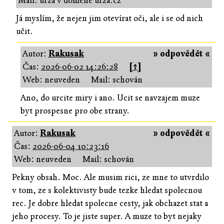
Mail: urza v doméně urza.cz
Já myslím, že nejen jim otevírat oči, ale i se od nich
učit.
Autor:
Rakusak
» odpovědět «
Čas:
2026-06-02 14:26:28
[↑]
Web: neuveden
Mail: schován
Ano, do urcite miry i ano. Ucit se navzajem muze
byt prospesne pro obe strany.
Autor:
Rakusak
» odpovědět «
Čas:
2026-06-04 10:23:16
Web: neuveden
Mail: schován
Pekny obsah. Moc. Ale musim rici, ze mne to utvrdilo
v tom, ze s kolektivisty bude tezke hledat spolecnou
rec. Je dobre hledat spolecne cesty, jak obchazet stat a
jeho procesy. To je jiste super. A muze to byt nejaky