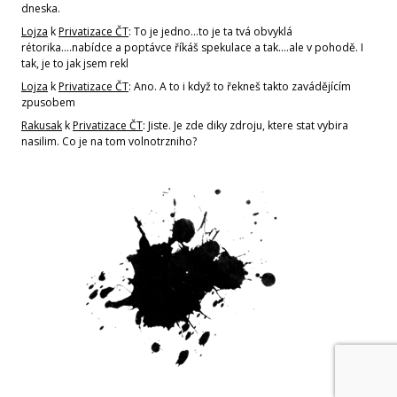
dneska.
Lojza
k
Privatizace ČT
: To je jedno...to je ta tvá obvyklá
rétorika....nabídce a poptávce říkáš spekulace a tak....ale v pohodě. I
tak, je to jak jsem rekl
Lojza
k
Privatizace ČT
: Ano. A to i když to řekneš takto zavádějícím
zpusobem
Rakusak
k
Privatizace ČT
: Jiste. Je zde diky zdroju, ktere stat vybira
nasilim. Co je na tom volnotrzniho?