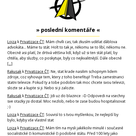
» poslední komentáře «
Lojza
k
Privatizace ČT
: Mám chvíli cas, tak zkusím udělat ďáblova
advokáta... Máme tu stát. Holt to tak je, někomu se to líbí, někomu ne.
Obecně asi platí, že drtivá většina lidí, když už si ten stát platí, by
chtěla, aby sluzby, co poskytuje, byly co nejkvalitnější. Dále obecně
[…]
Rakusak
k
Privatizace ČT
: Ne, stat krade nasilim schopnym lidem
zdroje, coz vyhovuje tem, ktery z toho benefituji! Treba zamestnanci
statni televize. Pokud ty a tobe podobni tak moc chcete svou televizi,
slozte se a kupte si ji. Nebo si ji zalozte.
Rakusak
k
Privatizace ČT
: Jdi uz do blazince :-D Odpovedi na vsechny
sve otazky jsi dostal. Moc nezlob, nebo te zase budou hospitalisovat
;-)
Lojza
k
Privatizace ČT
: Souvisí to s tvou myšlenkou, že nejlepší by
bylo, kdyby vše vlastnil stat
Lojza
k
Privatizace ČT
: Mám tím na mysli jakékoliv minulé i současné
socialistické či komunistické či podobné státu. Před 100 lety jako