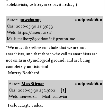
kolektivista, se kterym se bavit neda. ;-)
Autor:
powchamp
» odpovědět «
Čas:
2026-05-30 21:39:33
Web:
https://riseup.net/
Mail: melkor789 v doméně proton.me
"We must therefore conclude that we are not
anarchists, and that those who call us anarchists are
not on firm etymological ground, and are being
completely unhistorical."
- Murray Rothbard
Autor:
MaxStirner
» odpovědět «
Čas:
2026-05-30 23:19:02
[↑]
Web: neuveden
Mail: schován
Poslouchejte vůdce.