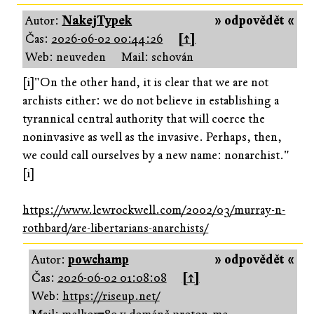
Autor:
NakejTypek
» odpovědět «
Čas:
2026-06-02 00:44:26
[↑]
Web: neuveden
Mail: schován
[i]"On the other hand, it is clear that we are not
archists either: we do not believe in establishing a
tyrannical central authority that will coerce the
noninvasive as well as the invasive. Perhaps, then,
we could call ourselves by a new name: nonarchist."
[i]
https://www.lewrockwell.com/2002/03/murray-n-
rothbard/are-libertarians-anarchists/
Autor:
powchamp
» odpovědět «
Čas:
2026-06-02 01:08:08
[↑]
Web:
https://riseup.net/