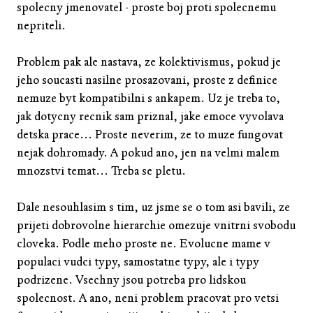
spolecny jmenovatel - proste boj proti spolecnemu
nepriteli.
Problem pak ale nastava, ze kolektivismus, pokud je
jeho soucasti nasilne prosazovani, proste z definice
nemuze byt kompatibilni s ankapem. Uz je treba to,
jak dotycny recnik sam priznal, jake emoce vyvolava
detska prace... Proste neverim, ze to muze fungovat
nejak dohromady. A pokud ano, jen na velmi malem
mnozstvi temat... Treba se pletu.
Dale nesouhlasim s tim, uz jsme se o tom asi bavili, ze
prijeti dobrovolne hierarchie omezuje vnitrni svobodu
cloveka. Podle meho proste ne. Evolucne mame v
populaci vudci typy, samostatne typy, ale i typy
podrizene. Vsechny jsou potreba pro lidskou
spolecnost. A ano, neni problem pracovat pro vetsi