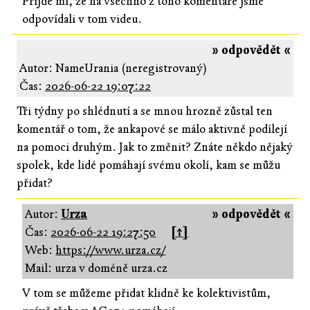
Přijde mi, že na všechno z toho komentáře jsme
odpovídali v tom videu.
» odpovědět «
Autor: NameUrania (neregistrovaný)
Čas:
2026-06-22 19:07:22
Tři týdny po shlédnutí a se mnou hrozně zůstal ten
komentář o tom, že ankapové se málo aktivně podílejí
na pomoci druhým. Jak to změnit? Znáte někdo nějaký
spolek, kde lidé pomáhají svému okolí, kam se můžu
přidat?
Autor:
Urza
» odpovědět «
Čas:
2026-06-22 19:27:50
[↑]
Web:
https://www.urza.cz/
Mail: urza v doméně urza.cz
V tom se můžeme přidat klidně ke kolektivistům,