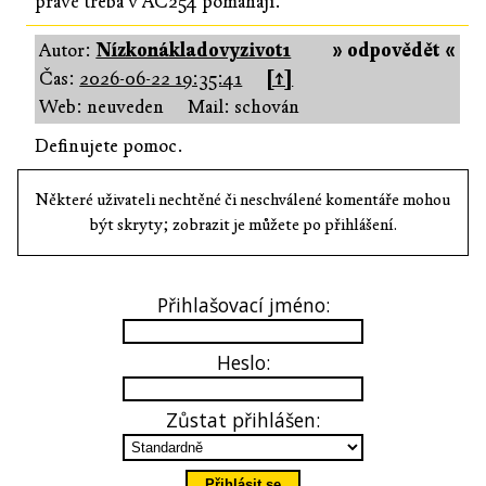
právě třeba v AC254 pomáhají.
Autor:
Nízkonákladovyzivot1
» odpovědět «
Čas:
2026-06-22 19:35:41
[↑]
Web: neuveden
Mail: schován
Definujete pomoc.
Některé uživateli nechtěné či neschválené komentáře mohou
být skryty; zobrazit je můžete po přihlášení.
Přihlašovací jméno:
Heslo:
Zůstat přihlášen: