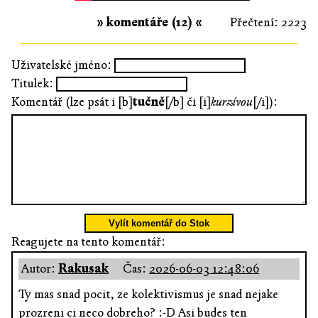
» komentáře (12) «
Přečtení: 2223
Uživatelské jméno:
Titulek:
Komentář (lze psát i [b]
tučně
[/b] či [i]
kurzívou
[/i]):
Vylít komentář do Stok
Reagujete na tento komentář:
Autor:
Rakusak
Čas:
2026-06-03 12:48:06
Ty mas snad pocit, ze kolektivismus je snad nejake
prozreni ci neco dobreho? :-D Asi budes ten