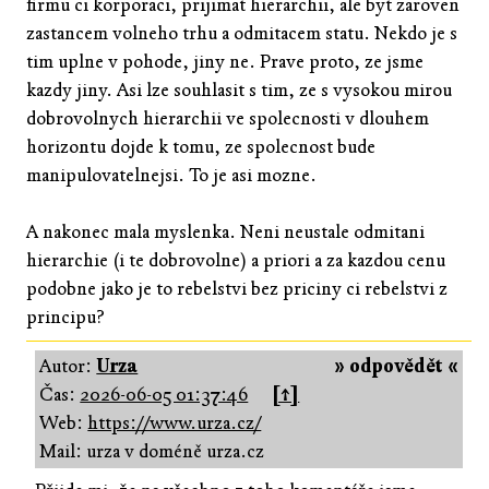
firmu ci korporaci, prijimat hierarchii, ale byt zaroven
zastancem volneho trhu a odmitacem statu. Nekdo je s
tim uplne v pohode, jiny ne. Prave proto, ze jsme
kazdy jiny. Asi lze souhlasit s tim, ze s vysokou mirou
dobrovolnych hierarchii ve spolecnosti v dlouhem
horizontu dojde k tomu, ze spolecnost bude
manipulovatelnejsi. To je asi mozne.
A nakonec mala myslenka. Neni neustale odmitani
hierarchie (i te dobrovolne) a priori a za kazdou cenu
podobne jako je to rebelstvi bez priciny ci rebelstvi z
principu?
Autor:
Urza
» odpovědět «
Čas:
2026-06-05 01:37:46
[↑]
Web:
https://www.urza.cz/
Mail: urza v doméně urza.cz