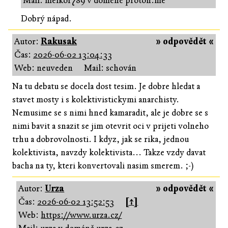
Mail: melkor789 v doméně proton.me
Dobrý nápad.
Autor:
Rakusak
» odpovědět «
Čas:
2026-06-02 13:04:33
Web: neuveden
Mail: schován
Na tu debatu se docela dost tesim. Je dobre hledat a
stavet mosty i s kolektivistickymi anarchisty.
Nemusime se s nimi hned kamaradit, ale je dobre se s
nimi bavit a snazit se jim otevrit oci v prijeti volneho
trhu a dobrovolnosti. I kdyz, jak se rika, jednou
kolektivista, navzdy kolektivista... Takze vzdy davat
bacha na ty, kteri konvertovali nasim smerem. ;-)
Autor:
Urza
» odpovědět «
Čas:
2026-06-02 13:52:53
[↑]
Web:
https://www.urza.cz/