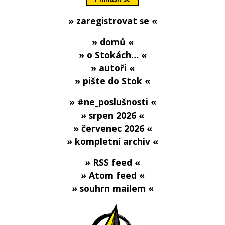
» zaregistrovat se «
» domů «
» o Stokách… «
» autoři «
» pište do Stok «
» #ne_poslušnosti «
» srpen 2026 «
» červenec 2026 «
» kompletní archiv «
» RSS feed «
» Atom feed «
» souhrn mailem «