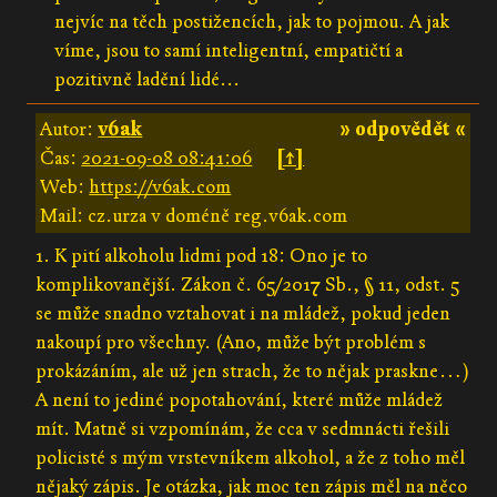
nejvíc na těch postižencích, jak to pojmou. A jak
víme, jsou to samí inteligentní, empatičtí a
pozitivně ladění lidé...
Autor:
v6ak
» odpovědět «
Čas:
2021-09-08 08:41:06
[↑]
Web:
https://v6ak.com
Mail: cz.urza v doméně reg.v6ak.com
1. K pití alkoholu lidmi pod 18: Ono je to
komplikovanější. Zákon č. 65/2017 Sb., § 11, odst. 5
se může snadno vztahovat i na mládež, pokud jeden
nakoupí pro všechny. (Ano, může být problém s
prokázáním, ale už jen strach, že to nějak praskne…)
A není to jediné popotahování, které může mládež
mít. Matně si vzpomínám, že cca v sedmnácti řešili
policisté s mým vrstevníkem alkohol, a že z toho měl
nějaký zápis. Je otázka, jak moc ten zápis měl na něco