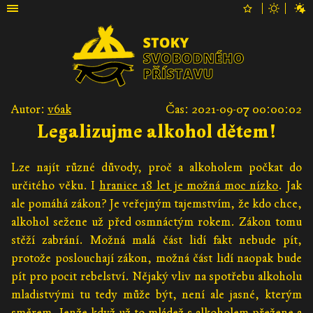
Autor:
v6ak
Čas: 2021-09-07 00:00:02
Legalizujme alkohol dětem!
Lze najít různé důvody, proč a alkoholem počkat do
určitého věku. I
hranice 18 let je možná moc nízko
. Jak
ale pomáhá zákon? Je veřejným tajemstvím, že kdo chce,
alkohol sežene už před osmnáctým rokem. Zákon tomu
stěží zabrání. Možná malá část lidí fakt nebude pít,
protože poslouchají zákon, možná část lidí naopak bude
pít pro pocit rebelství. Nějaký vliv na spotřebu alkoholu
mladistvými tu tedy může být, není ale jasné, kterým
směrem. Jenže když už to mládež s alkoholem přežene a