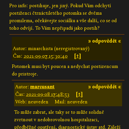
Pro info: postihuje, jen jiný. Pokud Vám odchytí
postiženci čtrnáctiletého potomka se dvěma
promilema, očekávejte sociálku a vše další, co se od
toho odvíjí. To Vám nepřipadá jako postih?
» odpovědět «
Autor: minarchista (neregistrovaný)
Čas:
2021-09-07 15:30:40
[↑]
Potomek musi byt poucen a nedychat postizencum
do pristroje.
Autor:
marcusant
» odpovědět «
Čas:
2021-09-08 17:48:53
[↑]
Web: neuveden
Mail: neuveden
To může zabrat, ale taky se to může solidně
zvrtnout v nedobrovolnou hospitalizaci,
předběžné opatření, diagnostický ústav atd. Záleží