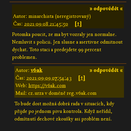
» odpovědět «
Autor: minarchista (neregistrovaný)
Čas:
2021-09-08 21:45:50
[↑]
Potomka poucit, ze ma byt vozraly jen normalne.
Nemluvit s policii. Jen slusne a asertivne odmitnout
dychat. Toto staci a predejdete 99 percent
problemen.
Autor:
v6ak
» odpovědět «
Čas:
2021-09-09 07:54:43
[↑]
Web:
https://v6ak.com
Mail: cz.urza v doméně reg.v6ak.com
To bude dost možná dobrá rada v situacích, kdy
přijde po jednom pivu kontrola. Když neřídil,
odmítnutí dechové zkoušky asi problém není.