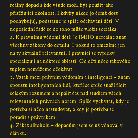
reálný dopad a kde všude mohl být použit jako
přitěžující okolnost. I kdyby nikde (o čemž dost
pochybuju), podstatné je spíše očekávání dětí. V
neposlední řadě se do toho může vložit sociálka.
2. K právnímu vědomí dětí: Je IMHO nereálné znát
všechny zákony do detailu. I pokud to omezíme jen
na ty aktuálně relevantni. I právníci se typicky
specializují na některé oblasti. Od dětí něco takového
tuplem nemůžeme očekávat.
3. Vztah mezi právním vědomím a inteligencí – znám
spoustu inteligentních lidí, kteří se spíše snaží řídit
selským rozumem a nepálit čas nad studiem všech
relevantních právních norem. Spíše vychytat, kdy je
potřeba si něco nastudovat, a kdy je potřeba se
poradit s právníkem.
4. Zákaz alkoholu – dopadům jsem se už věnoval v
článku.