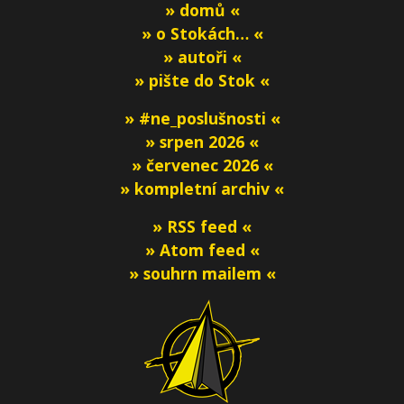
» domů «
» o Stokách… «
» autoři «
» pište do Stok «
» #ne_poslušnosti «
» srpen 2026 «
» červenec 2026 «
» kompletní archiv «
» RSS feed «
» Atom feed «
» souhrn mailem «