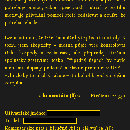
potřebuje pomoc, zákon spíše škodí – strach z postihu
motivuje přivolání pomoci spíše oddalovat a doufat, že
potřeba nebude.
Lze namítnout, že řešením může být zpřísnit kontroly. K
tomu jsem skeptický – možná půjde více kontrolovat
třeba hospody a restaurace, ale přeprodej staršími
spolužáky zastavíme těžko. Případný úspěch by navíc
mohl mít dopady podobné neslavné prohibici v USA –
vyhnalo by to mládež nakupovat alkohol k pochybnějším
zdrojům.
» komentáře (8) «
Přečtení: 24370
Uživatelské jméno:
Titulek:
Komentář (lze psát i [b]
tučně
[/b] či [i]
kurzívou
[/i]):