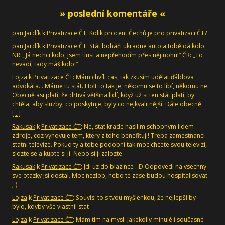
» poslední komentáře «
pan Jardík
k
Privatizace ČT
: Kolik procent Čechů je pro privatizaci ČT?
pan Jardík
k
Privatizace ČT
: Stát boháči ukradne auto a tobě dá kolo.
NR: „Já nechci kolo, jsem tlust a nepřehodím přes něj nohu!“ ČR: „To
nevadí, tady máš kolo!“
Lojza
k
Privatizace ČT
: Mám chvíli cas, tak zkusím udělat ďáblova
advokáta... Máme tu stát. Holt to tak je, někomu se to líbí, někomu ne.
Obecně asi platí, že drtivá většina lidí, když už si ten stát platí, by
chtěla, aby sluzby, co poskytuje, byly co nejkvalitnější. Dále obecně
[…]
Rakusak
k
Privatizace ČT
: Ne, stat krade nasilim schopnym lidem
zdroje, coz vyhovuje tem, ktery z toho benefituji! Treba zamestnanci
statni televize. Pokud ty a tobe podobni tak moc chcete svou televizi,
slozte se a kupte si ji. Nebo si ji zalozte.
Rakusak
k
Privatizace ČT
: Jdi uz do blazince :-D Odpovedi na vsechny
sve otazky jsi dostal. Moc nezlob, nebo te zase budou hospitalisovat
;-)
Lojza
k
Privatizace ČT
: Souvisí to s tvou myšlenkou, že nejlepší by
bylo, kdyby vše vlastnil stat
Lojza
k
Privatizace ČT
: Mám tím na mysli jakékoliv minulé i současné