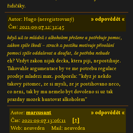
řidičáky.
Autor: Hugo (neregistrovaný)
» odpovědět «
Čas:
2021-09-07 12:32:45
když už to mládež s alkoholem přežene a potřebuje pomoc,
zákon spíše škodí – strach z postihu motivuje přivolání
pomoci spíše oddalovat a doufat, že potřeba nebude
eh? Vzdyt zakon nijak decka, ktera piji, nepostihuje.
Takovahle argumentace by ve me potrebu regulace
prodeje mladezi max. podporila: "kdyz je nekdo
takovy pitomec, ze si mysli, ze je postihovano neco,
co neni, tak by mu nemelo byt dovoleno si uz tak
prazdny mozek huntovat alkoholem"
Autor:
marcusant
» odpovědět «
Čas:
2021-09-07 13:06:11
[↑]
Web: neuveden
Mail: neuveden