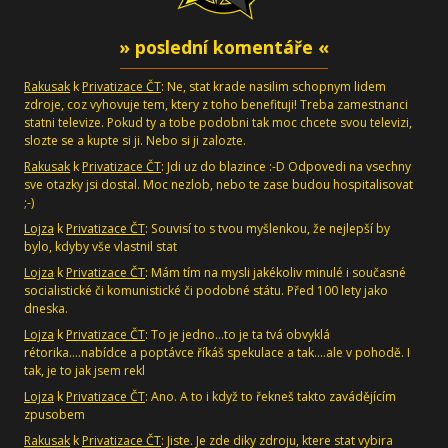
» poslední komentáře «
Rakusak
k
Privatizace ČT
: Ne, stat krade nasilim schopnym lidem
zdroje, coz vyhovuje tem, ktery z toho benefituji! Treba zamestnanci
statni televize. Pokud ty a tobe podobni tak moc chcete svou televizi,
slozte se a kupte si ji. Nebo si ji zalozte.
Rakusak
k
Privatizace ČT
: Jdi uz do blazince :-D Odpovedi na vsechny
sve otazky jsi dostal. Moc nezlob, nebo te zase budou hospitalisovat
;-)
Lojza
k
Privatizace ČT
: Souvisí to s tvou myšlenkou, že nejlepší by
bylo, kdyby vše vlastnil stat
Lojza
k
Privatizace ČT
: Mám tím na mysli jakékoliv minulé i současné
socialistické či komunistické či podobné státu. Před 100 lety jako
dneska.
Lojza
k
Privatizace ČT
: To je jedno...to je ta tvá obvyklá
rétorika....nabídce a poptávce říkáš spekulace a tak....ale v pohodě. I
tak, je to jak jsem rekl
Lojza
k
Privatizace ČT
: Ano. A to i když to řekneš takto zavádějícím
zpusobem
Rakusak
k
Privatizace ČT
: Jiste. Je zde diky zdroju, ktere stat vybira