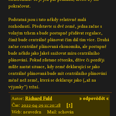
pokračovat.
Podstatná jsou i tato někdy relativně malá
rozhodnutí. Představte si dvě země, jedna začne s
volným trhem a bude postupně přidávat regulace,
čímž bude centrálně plánovat čím dál tím více. Druhá
začne centrálně plánovaná ekonomika, ale postupně
bude někdo jako Jakeš snižovat míru centrálního
plánování. Pokud zůstane rétorika, dříve či později
může nastat situace, kdy země deklarující se jako
centrálně plánovaná bude mít centrálního plánování
méně než země, která se deklaruje jako („až na
výjimky“) tržní.
Autor:
Richard Fuld
» odpovědět «
Čas:
2022-04-29 11:20:28
[↑]
Web: neuveden
Mail: schován