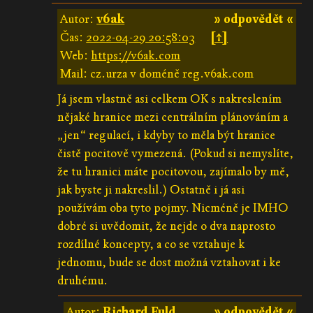
Autor:
v6ak
» odpovědět «
Čas:
2022-04-29 20:58:03
[↑]
Web:
https://v6ak.com
Mail: cz.urza v doméně reg.v6ak.com
Já jsem vlastně asi celkem OK s nakreslením
nějaké hranice mezi centrálním plánováním a
„jen“ regulací, i kdyby to měla být hranice
čistě pocitově vymezená. (Pokud si nemyslíte,
že tu hranici máte pocitovou, zajímalo by mě,
jak byste ji nakreslil.) Ostatně i já asi
používám oba tyto pojmy. Nicméně je IMHO
dobré si uvědomit, že nejde o dva naprosto
rozdílné koncepty, a co se vztahuje k
jednomu, bude se dost možná vztahovat i ke
druhému.
Autor:
Richard Fuld
» odpovědět «