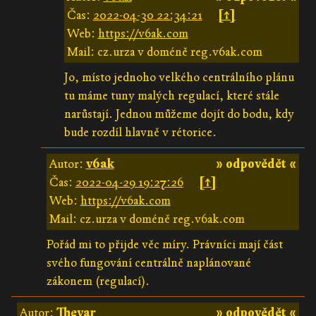
Čas:
2022-04-30 22:34:21
[↑]
Web:
https://v6ak.com
Mail: cz.urza v doméně reg.v6ak.com
Jo, místo jednoho velkého centrálního plánu
tu máme tuny malých regulací, které stále
narůstají. Jednou můžeme dojít do bodu, kdy
bude rozdíl hlavně v rétorice.
Autor:
v6ak
» odpovědět «
Čas:
2022-04-29 19:27:26
[↑]
Web:
https://v6ak.com
Mail: cz.urza v doméně reg.v6ak.com
Pořád mi to přijde věc míry. Právníci mají část
svého fungování centrálně naplánované
zákonem (regulací).
Autor:
Thevar
» odpovědět «