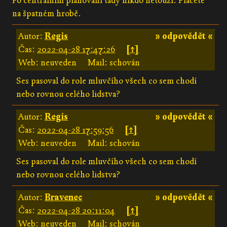
Po centrálním plánovaní tady nikdo netouží. Pláčete
na špatném hrobě.
Autor:
Regis
» odpovědět «
Čas:
2022-04-28 17:47:26
[↑]
Web: neuveden
Mail: schován
Ses pasoval do role mluvčího všech co sem chodí
nebo rovnou celého lidstva?
Autor:
Regis
» odpovědět «
Čas:
2022-04-28 17:59:56
[↑]
Web: neuveden
Mail: schován
Ses pasoval do role mluvčího všech co sem chodí
nebo rovnou celého lidstva?
Autor:
Bravenec
» odpovědět «
Čas:
2022-04-28 20:11:04
[↑]
Web: neuveden
Mail: schován