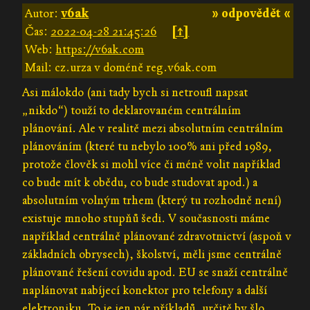
Autor:
v6ak
» odpovědět «
Čas:
2022-04-28 21:45:26
[↑]
Web:
https://v6ak.com
Mail: cz.urza v doméně reg.v6ak.com
Asi málokdo (ani tady bych si netroufl napsat
„nikdo“) touží to deklarovaném centrálním
plánování. Ale v realitě mezi absolutním centrálním
plánováním (které tu nebylo 100% ani před 1989,
protože člověk si mohl více či méně volit například
co bude mít k obědu, co bude studovat apod.) a
absolutním volným trhem (který tu rozhodně není)
existuje mnoho stupňů šedi. V současnosti máme
například centrálně plánované zdravotnictví (aspoň v
základních obrysech), školství, měli jsme centrálně
plánované řešení covidu apod. EU se snaží centrálně
naplánovat nabíjecí konektor pro telefony a další
elektroniku. To je jen pár příkladů, určitě by šlo