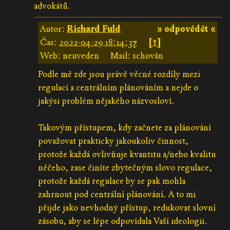
advokátů.
Autor:
Richard Fuld
» odpovědět «
Čas:
2022-04-29 18:14:37
[↑]
Web: neuveden
Mail: schován
Podle mě zde jsou právě věcné rozdíly mezi
regulací a centrálním plánováním a nejde o
jakýsi problém nějakého názvosloví.
Takovým přístupem, kdy začnete za plánování
považovat prakticky jakoukoliv činnost,
protože každá ovlivňuje kvantitu a/nebo kvalitu
něčeho, zase činíte zbytečným slovo regulace,
protože každá regulace by se pak mohla
zahrnout pod centrální plánování. A to mi
přijde jako nevhodný přístup, redukovat slovní
zásobu, aby se lépe odpovídala Vaší ideologii.