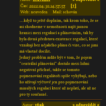
Čas:
2022-04-30 14:57:57
[↑]
Web: neuveden
Mail: schován
...když to ještě doplním, tak krom toho, že se
asi shodneme v nemožnosti najít jasnou
hranici mezi regukací a plánováním, tak by
byla divná představa existence regulací, které
vznikají bez nějakého plánu či vize, co se jimi
má vlastně docílit.
Jediný problém může být v tom, že pojem
"centrální plánování" dostalo mezi lidmi
negativní příchuť, takže se tomuto
pojmenování regulátoři spíše vyhýbají, nebo
ho užívají výčtově jen pro pojmenování
minulých regulací které už neplatí, ale už ne
pro ty současné.
Autor:
v6ak
» odpovědět «