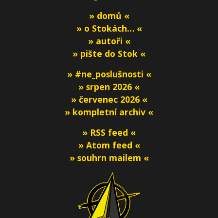
» domů «
» o Stokách… «
» autoři «
» pište do Stok «
» #ne_poslušnosti «
» srpen 2026 «
» červenec 2026 «
» kompletní archiv «
» RSS feed «
» Atom feed «
» souhrn mailem «