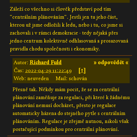
Záleží co všechno si člověk představí pod tím
"centrálním plánováním". Jestli jen tu jeho část,
kterou už jsme odložili k ledu, nebo i tu, co jsme si
zachovali i v rámci demokracie - tedy nějaká přes
jedno centrum kolektivně odhlasovaná a prosazovaná
pravidla chodu společnosti i ekonomiky.
Autor:
Richard Fuld
» odpovědět «
Čas:
2022-04-29 11:22:49
[↑]
Web: neuveden
Mail: schován
Přesně tak. Někdy mám pocit, že se za centrální
plánování zaměňuje za regulaci, při které k žádnému
plánování nemusí docházet, přesto je regulace
automaticky házena do stejného pytle s centrálním
plánováním. Regulace je zřejmě nutnou, nikoli však
postačující podmínkou pro centrální plánování.