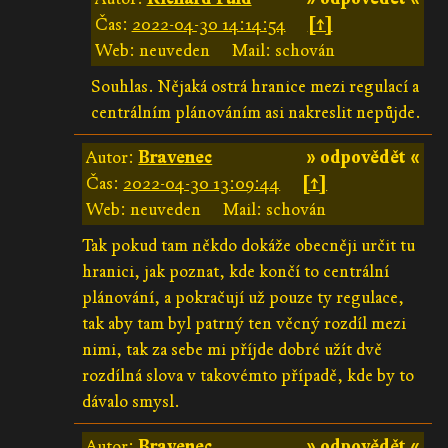
Čas:
2022-04-30 14:14:54
[↑]
Web: neuveden
Mail: schován
Souhlas. Nějaká ostrá hranice mezi regulací a
centrálním plánováním asi nakreslit nepůjde.
Autor:
Bravenec
» odpovědět «
Čas:
2022-04-30 13:09:44
[↑]
Web: neuveden
Mail: schován
Tak pokud tam někdo dokáže obecněji určit tu
hranici, jak poznat, kde končí to centrální
plánování, a pokračují už pouze ty regulace,
tak aby tam byl patrný ten věcný rozdíl mezi
nimi, tak za sebe mi příjde dobré užít dvě
rozdílná slova v takovémto případě, kde by to
dávalo smysl.
Autor:
Bravenec
» odpovědět «