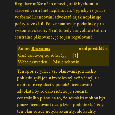
Regulace může něco omezit, aniž bychom to
zároveň centrálně naplánovali. Typicky regulace
ve formě licencování advokátů nijak neplánuje
počty advokátů. Pouze stanovuje podmínky pro
výkon advokacie. Není to tedy ani volnotržní ani
centrálně plánované, je to jen regulované.
Autor:
Bravenec
» odpovědět «
Čas:
2022-04-29 16:22:35
[↑]
Web: neuveden
Mail: schován
Ten spor regulace vs. plánování je z mého
pohledu spíš jen názvoslovný než věcný, ale
např. o té regulaci v podobě licencování
advokátů by se dalo říct, že je součástí
centrálního plánu na to, že advokáti mohou být
pouze licencovaní a za jakých podmínek. Tedy
ten plán se zde netýká kvantity, ale kvality