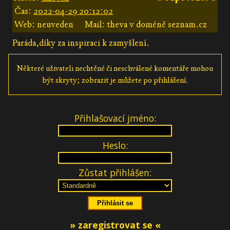
Čas:
2022-04-29 20:12:02
Web: neuveden
Mail: theva v doméně seznam.cz
Paráda,díky za inspiraci k zamyšlení.
Některé uživateli nechtěné či neschválené komentáře mohou
být skryty; zobrazit je můžete po přihlášení.
Přihlašovací jméno:
Heslo:
Zůstat přihlášen:
» zaregistrovat se «