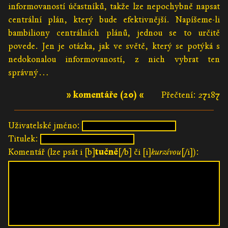
informovaností účastníků, takže lze nepochybně napsat
centrální plán, který bude efektivnější. Napíšeme-li
bambiliony centrálních plánů, jednou se to určitě
povede. Jen je otázka, jak ve světě, který se potýká s
nedokonalou informovaností, z nich vybrat ten
správný…
» komentáře (20) «
Přečtení: 27187
Uživatelské jméno:
Titulek:
Komentář (lze psát i [b]
tučně
[/b] či [i]
kurzívou
[/i]):