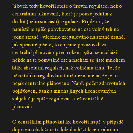
Já bych tedy hovořil spíše o úrovni regulace, než o
centrálním plánovaní, které je pouze jedním z
druhů (nebo součástí) regulace. Přijde mi, že
namístě je spíše pohybovat se na ose volný trh na
jedné straně - všechno zregulováno na straně druhé.
Jak správně píšete, to co jsme považovali za
centrální plánování před rokem 1989, se nachází
někde na té pomyslné ose a nachází se jistě mnohem
blíže absolutní regulaci, než volnému trhu. To, že
něco toliko regulováno totiž neznamená, že je to
nějak centrálně plánováno. Např. počet zdravotních
pojišťoven, bank a mnoha jiných licencovaných
subjektů je spíše regulován, než centrálně
plánován.
O centrálním plánování lze hovořit např. v případě
dopravní obslužnosti, kde dochází k centrálnímu