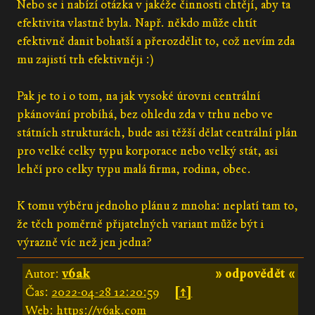
Nebo se i nabízí otázka v jakéže činnosti chtějí, aby ta
efektivita vlastně byla. Např. někdo může chtít
efektivně danit bohatší a přerozdělit to, což nevím zda
mu zajistí trh efektivněji :)
Pak je to i o tom, na jak vysoké úrovni centrální
pkánování probíhá, bez ohledu zda v trhu nebo ve
státních strukturách, bude asi těžší dělat centrální plán
pro velké celky typu korporace nebo velký stát, asi
lehčí pro celky typu malá firma, rodina, obec.
K tomu výběru jednoho plánu z mnoha: neplatí tam to,
že těch poměrně přijatelných variant může být i
výrazně víc než jen jedna?
Autor:
v6ak
» odpovědět «
Čas:
2022-04-28 12:20:59
[↑]
Web:
https://v6ak.com