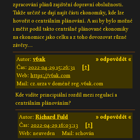
zpracování plánů zajištění dopravní obslužnosti.
Takže určitě se dají najít části ekonomiky, kde lze
hovořit o centrálním plánování. A asi by bylo možné
i měřit podíl takto centrálně plánované ekonomiky
na ekonomice jako celku a z toho dovozovat různé
závěry...
Autor:
v6ak
» odpovědět «
Čas:
2022-04-29 15:26:31
[↑]
Web:
https://v6ak.com
Mail: cz.urza v doméně reg.v6ak.com
Kde vidíte principiální rozdíl mezi regulací a
centrálním plánováním?
Autor:
Richard Fuld
» odpovědět «
Čas:
2022-04-29 16:03:13
[↑]
Web: neuveden
Mail: schován