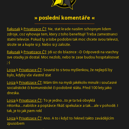
» poslední komentáře «
Rakusak
k
Privatizace ČT
: Ne, stat krade nasilim schopnym lidem
zdroje, coz vyhovuje tem, ktery z toho benefituji! Treba zamestnanci
statni televize. Pokud ty a tobe podobni tak moc chcete svou televizi,
slozte se a kupte si ji. Nebo si ji zalozte.
Rakusak
k
Privatizace ČT
: Jdi uz do blazince :-D Odpovedi na vsechny
sve otazky jsi dostal. Moc nezlob, nebo te zase budou hospitalisovat
;-)
Lojza
k
Privatizace ČT
: Souvisí to s tvou myšlenkou, že nejlepší by
bylo, kdyby vše vlastnil stat
Lojza
k
Privatizace ČT
: Mám tím na mysli jakékoliv minulé i současné
socialistické či komunistické či podobné státu. Před 100 lety jako
dneska.
Lojza
k
Privatizace ČT
: To je jedno...to je ta tvá obvyklá
rétorika....nabídce a poptávce říkáš spekulace a tak....ale v pohodě. I
tak, je to jak jsem rekl
Lojza
k
Privatizace ČT
: Ano. A to i když to řekneš takto zavádějícím
zpusobem