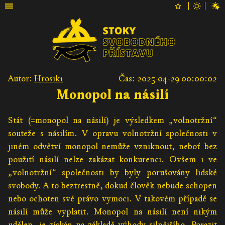
Autor:
Hrosik1
Čas: 2025-04-29 00:00:02
Monopol na násilí
Stát (=monopol na násilí) je výsledkem „volnotržní“
souteže s násilím. V opravu volnotržní společnosti v
jiném odvětví monopol nemůže vzniknout, neboť bez
použití násilí nelze zakázat konkurenci. Ovšem i ve
„volnotržní“ společnosti by byly porušovány lidské
svobody. A to beztrestně, dokud člověk nebude schopen
nebo ochoten své právo vymoci. V takovém případě se
násilí může vyplatit. Monopol na násilí není nikým
udělen, je získán na základě výhody silnějšího. Porazit