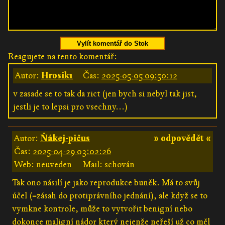
Vylít komentář do Stok
Reagujete na tento komentář:
Autor:
Hrosik1
Čas:
2025-05-05 09:50:12
v zasade se to tak da rict (jen bych si nebyl tak jist,
jestli je to lepsi pro vsechny...)
Autor:
Ňákej-pičus
» odpovědět «
Čas:
2025-04-29 03:02:26
Web: neuveden
Mail: schován
Tak ono násilí je jako reprodukce buněk. Má to svůj
účel (=zásah do protiprávního jednání), ale když se to
vymkne kontrole, může to vytvořit benigní nebo
dokonce maligní nádor který nejenže neřeší už co měl