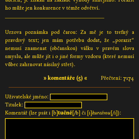
ho může jen konkurence v témže odvětví.
________________________________
Urzova poznámka pod čarou: Za mě je to trefný a
pravdivý text; jen mám potřebu dodat, že „porazit“
nemusí znamenat (občanskou) válku v pravém slova
smyslu, ale může jít i o jiné formy vzdoru (které nemusí
vůbec zahrnovat násilný střet).
» komentáře (5) «
Přečtení: 7174
Uživatelské jméno:
Titulek:
Komentář (lze psát i [b]
tučně
[/b] či [i]
kurzívou
[/i]):