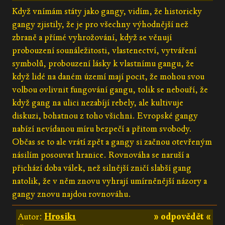
Když vnímám státy jako gangy, vidím, že historicky
gangy zjistily, že je pro všechny výhodnější než
zbraně a přímé vyhrožování, když se věnují
probouzení sounáležitosti, vlastenectví, vytváření
symbolů, probouzení lásky k vlastnímu gangu, že
když lidé na daném území mají pocit, že mohou svou
volbou ovlivnit fungování gangu, tolik se nebouří, že
když gang na ulici nezabíjí rebely, ale kultivuje
diskuzi, bohatnou z toho všichni. Evropské gangy
nabízí nevídanou míru bezpečí a přitom svobody.
Občas se to ale vrátí zpět a gangy si začnou otevřeným
násilím posouvat hranice. Rovnováha se naruší a
přichází doba válek, než silnější zničí slabší gang
natolik, že v něm znovu vyhrají umírněnější názory a
gangy znovu najdou rovnováhu.
Autor:
Hrosik1
» odpovědět «