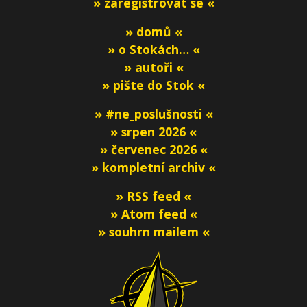
» zaregistrovat se «
» domů «
» o Stokách… «
» autoři «
» pište do Stok «
» #ne_poslušnosti «
» srpen 2026 «
» červenec 2026 «
» kompletní archiv «
» RSS feed «
» Atom feed «
» souhrn mailem «