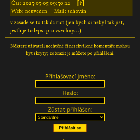
Čas:
2025-05-05 09:50:12
[↑]
Web: neuveden
Mail: schován
v zasade se to tak da rict (jen bych si nebyl tak jist,
jestli je to lepsi pro vsechny...)
Některé uživateli nechtěné či neschválené komentáře mohou
být skryty; zobrazit je můžete po přihlášení.
Přihlašovací jméno:
Heslo:
Zůstat přihlášen: