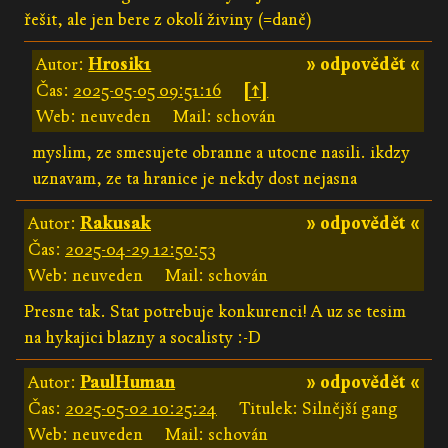
řešit, ale jen bere z okolí živiny (=daně)
Autor:
Hrosik1
» odpovědět «
Čas:
2025-05-05 09:51:16
[↑]
Web: neuveden
Mail: schován
myslim, ze smesujete obranne a utocne nasili. ikdzy
uznavam, ze ta hranice je nekdy dost nejasna
Autor:
Rakusak
» odpovědět «
Čas:
2025-04-29 12:50:53
Web: neuveden
Mail: schován
Presne tak. Stat potrebuje konkurenci! A uz se tesim
na hykajici blazny a socalisty :-D
Autor:
PaulHuman
» odpovědět «
Čas:
2025-05-02 10:25:24
Titulek: Silnější gang
Web: neuveden
Mail: schován