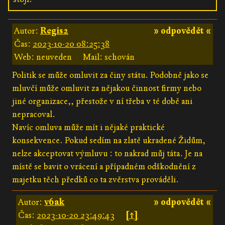
Autor:
Regis2
» odpovědět «
Čas:
2023-10-20 08:25:38
Web: neuveden
Mail: schován
Politik se může omluvit za činy státu. Podobně jako se
mluvčí může omluvit za nějakou činnost firmy nebo
jiné organizace,, přestože v ní třeba v té době ani
nepracoval.
Navíc omluva může mít i nějaké praktické
konsekvence. Pokud sedím na zlatě ukradené Židům,
nelze akceptovat výmluvu : to nakrad můj táta. Je na
místě se bavit o vrácení a případném odškodnění z
majetku těch předků co ta zvěrstva prováděli.
Autor:
v6ak
» odpovědět «
Čas:
2023-10-20 23:49:43
[↑]