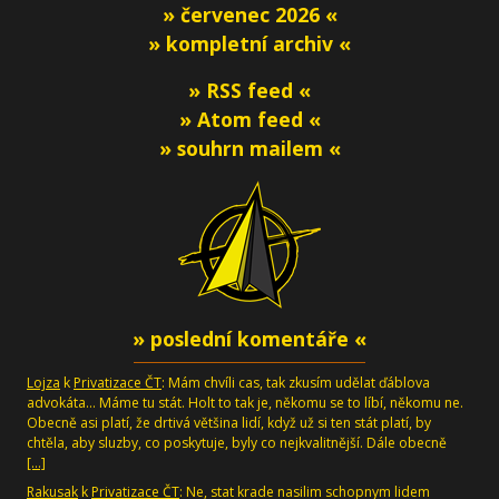
» červenec 2026 «
» kompletní archiv «
» RSS feed «
» Atom feed «
» souhrn mailem «
» poslední komentáře «
Lojza
k
Privatizace ČT
: Mám chvíli cas, tak zkusím udělat ďáblova
advokáta... Máme tu stát. Holt to tak je, někomu se to líbí, někomu ne.
Obecně asi platí, že drtivá většina lidí, když už si ten stát platí, by
chtěla, aby sluzby, co poskytuje, byly co nejkvalitnější. Dále obecně
[…]
Rakusak
k
Privatizace ČT
: Ne, stat krade nasilim schopnym lidem