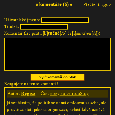
» komentáře (6) «
Přečtení: 5302
Uživatelské jméno:
Titulek:
Komentář (lze psát i [b]
tučně
[/b] či [i]
kurzívou
[/i]):
Vylít komentář do Stok
Reagujete na tento komentář:
Autor:
Regis2
Čas:
2023-10-21 10:08:05
Já souhlasím, že politik se nemá omlouvat za sebe, ale
prostě za stát, jako za organizaci, zvlášť když uznává