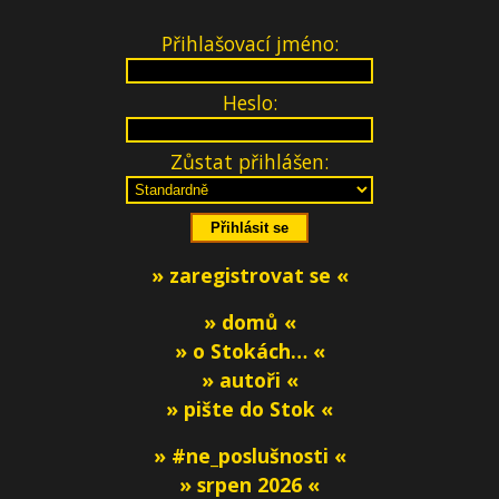
Přihlašovací jméno:
Heslo:
Zůstat přihlášen:
» zaregistrovat se «
» domů «
» o Stokách… «
» autoři «
» pište do Stok «
» #ne_poslušnosti «
» srpen 2026 «