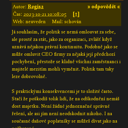
Autor:
Regis2
» odpovědět «
Čas:
2023-10-21 10:08:05
[↑]
Web: neuveden
Mail: schován
Já souhlasím, že politik se nemá omlouvat za sebe,
ale prostě za stát, jako za organizaci, zvlášť když
uznává nějakou právní kontinuitu. Podobně jako se
může omluvit CEO firmy za nějaká její předchozí
pochybení, přestože se klidně všichni zaměstnanci i
majitelé mezitím mohli vyměnit. Politik tam taky
leze dobrovolně.
S praktickými konsekvencemi je to složité často.
Stačí že poškodíš tolik lidí, že na odškodnění nemáš
dost majetku. Není žádné jednoznačné správné
řešení, ale asi jím není neodskodnit nikoho. I na
současné daňové poplatníky se můžeš dívat jako na