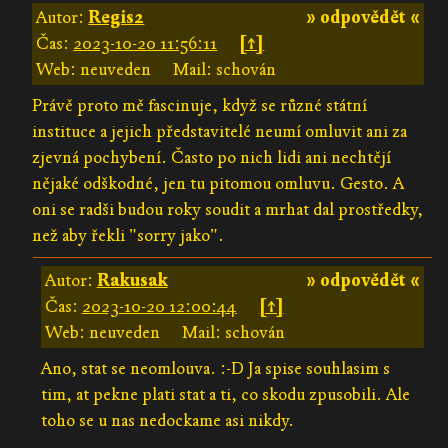
Autor:
Regis2
» odpovědět «
Čas:
2023-10-20 11:56:11
[↑]
Web: neuveden
Mail: schován
Právě proto mě fascinuje, když se různé státní
instituce a jejich představitelé neumí omluvit ani za
zjevná pochybení. Často po nich lidi ani nechtějí
nějaké odškodné, jen tu pitomou omluvu. Gesto. A
oni se radši budou roky soudit a mrhat dal prostředky,
než aby řekli "sorry jako".
Autor:
Rakusak
» odpovědět «
Čas:
2023-10-20 12:00:44
[↑]
Web: neuveden
Mail: schován
Ano, stat se neomlouva. :-D Ja spise souhlasim s
tim, at pekne plati stat a ti, co skodu zpusobili. Ale
toho se u nas nedockame asi nikdy.