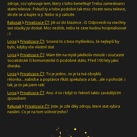
zdroje, coz vyhovuje tem, ktery z toho benefituji! Treba zamestnanci
statni televize. Pokud ty a tobe podobni tak moc chcete svou televizi,
slozte se a kupte si ji. Nebo si ji zalozte.
Rakusak
k
Privatizace ČT
: Jdi uz do blazince :-D Odpovedi na vsechny
sve otazky jsi dostal. Moc nezlob, nebo te zase budou hospitalisovat
;-)
Lojza
k
Privatizace ČT
: Souvisí to s tvou myšlenkou, že nejlepší by
bylo, kdyby vše vlastnil stat
Lojza
k
Privatizace ČT
: Mám tím na mysli jakékoliv minulé i současné
socialistické či komunistické či podobné státu. Před 100 lety jako
dneska.
Lojza
k
Privatizace ČT
: To je jedno...to je ta tvá obvyklá
rétorika....nabídce a poptávce říkáš spekulace a tak....ale v pohodě. I
tak, je to jak jsem rekl
Lojza
k
Privatizace ČT
: Ano. A to i když to řekneš takto zavádějícím
zpusobem
Rakusak
k
Privatizace ČT
: Jiste. Je zde diky zdroju, ktere stat vybira
nasilim. Co je na tom volnotrzniho?