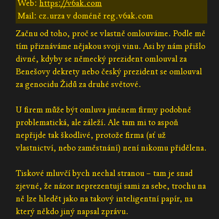
Web:
https://v6ak.com
Mail: cz.urza v doméně reg.v6ak.com
Začnu od toho, proč se vlastně omlouváme. Podle mě
tím přiznáváme nějakou svoji vinu. Asi by nám přišlo
divné, kdyby se německý prezident omlouval za
Benešovy dekrety nebo český prezident se omlouval
za genocidu Židů za druhé světové.
U firem může být omluva jménem firmy podobně
problematická, ale záleží. Ale tam mi to aspoň
nepřijde tak škodlivé, protože firma (ať už
vlastnictví, nebo zaměstnání) není nikomu přidělena.
Tiskové mluvčí bych nechal stranou – tam je snad
zjevné, že názor neprezentují sami za sebe, trochu na
ně lze hledět jako na takový inteligentní papír, na
který někdo jiný napsal zprávu.