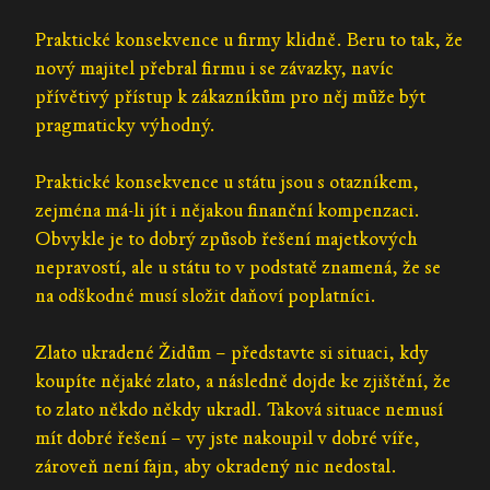
Praktické konsekvence u firmy klidně. Beru to tak, že
nový majitel přebral firmu i se závazky, navíc
přívětivý přístup k zákazníkům pro něj může být
pragmaticky výhodný.
Praktické konsekvence u státu jsou s otazníkem,
zejména má-li jít i nějakou finanční kompenzaci.
Obvykle je to dobrý způsob řešení majetkových
nepravostí, ale u státu to v podstatě znamená, že se
na odškodné musí složit daňoví poplatníci.
Zlato ukradené Židům – představte si situaci, kdy
koupíte nějaké zlato, a následně dojde ke zjištění, že
to zlato někdo někdy ukradl. Taková situace nemusí
mít dobré řešení – vy jste nakoupil v dobré víře,
zároveň není fajn, aby okradený nic nedostal.