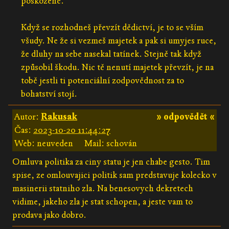
poškozené.
Když se rozhodneš převzít dědictví, je to se vším
všudy. Ne že si vezmeš majetek a pak si umyjes ruce,
že dluhy na sebe nasekal tatínek. Stejně tak když
způsobil škodu. Nic tě nenutí majetek převzít, je na
tobě jestli ti potenciální zodpovědnost za to
bohatství stojí.
Autor:
Rakusak
» odpovědět «
Čas:
2023-10-20 11:44:27
Web: neuveden
Mail: schován
Omluva politika za ciny statu je jen chabe gesto. Tim
spise, ze omlouvajici politik sam predstavuje kolecko v
masinerii statniho zla. Na benesovych dekretech
vidime, jakeho zla je stat schopen, a jeste vam to
prodava jako dobro.