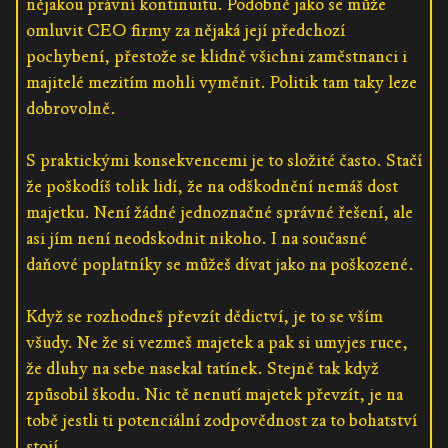
nějakou právní kontinuitu. Podobně jako se může
omluvit CEO firmy za nějaká její předchozí
pochybení, přestože se klidně všichni zaměstnanci i
majitelé mezitím mohli vyměnit. Politik tam taky leze
dobrovolně.
S praktickými konsekvencemi je to složité často. Stačí
že poškodíš tolik lidí, že na odškodnění nemáš dost
majetku. Není žádné jednoznačné správné řešení, ale
asi jím není neodskodnit nikoho. I na současné
daňové poplatníky se můžeš dívat jako na poškozené.
Když se rozhodneš převzít dědictví, je to se vším
všudy. Ne že si vezmeš majetek a pak si umyjes ruce,
že dluhy na sebe nasekal tatínek. Stejně tak když
způsobil škodu. Nic tě nenutí majetek převzít, je na
tobě jestli ti potenciální zodpovědnost za to bohatství
stojí.