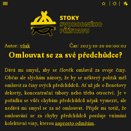
Autor:
v6ak
Čas: 2023-10-20 00:00:02
Omlouvat se za své předchůdce?
Dává mi smysl, aby se člověk omluvil za svoje činy.
Občas ale slýchám názory, že by se některý politik měl
omluvit za činy svých předchůdců. Ať už jde o Benešovy
dekrety, koncentrační tábory nebo třeba otroctví. Je v
pořádku se vůči chybám předchůdců nějak vymezit, ale
nedává mi smysl se za ně omlouvat. Přijde mi totiž, že
omlouvání se za chyby předchůdců posiluje vnímání
kolektivní viny, kterou
naprosto odmítám
.