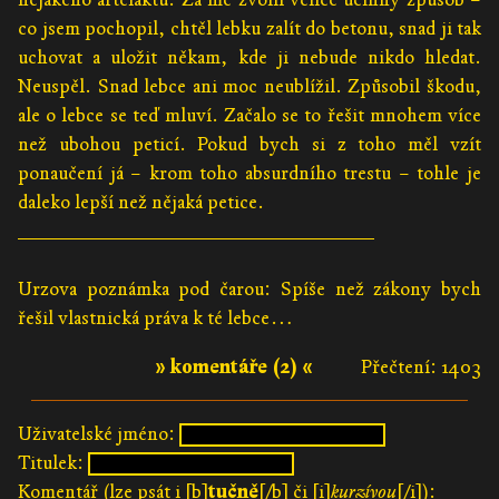
co jsem pochopil, chtěl lebku zalít do betonu, snad ji tak
uchovat a uložit někam, kde ji nebude nikdo hledat.
Neuspěl. Snad lebce ani moc neublížil. Způsobil škodu,
ale o lebce se teď mluví. Začalo se to řešit mnohem více
než ubohou peticí. Pokud bych si z toho měl vzít
ponaučení já – krom toho absurdního trestu – tohle je
daleko lepší než nějaká petice.
________________________________
Urzova poznámka pod čarou: Spíše než zákony bych
řešil vlastnická práva k té lebce…
» komentáře (2) «
Přečtení: 1403
Uživatelské jméno:
Titulek:
Komentář (lze psát i [b]
tučně
[/b] či [i]
kurzívou
[/i]):