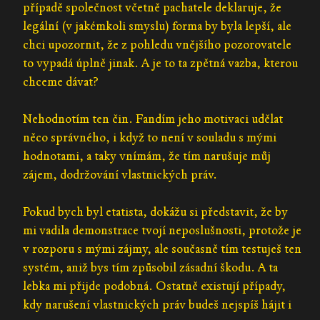
případě společnost včetně pachatele deklaruje, že
legální (v jakémkoli smyslu) forma by byla lepší, ale
chci upozornit, že z pohledu vnějšího pozorovatele
to vypadá úplně jinak. A je to ta zpětná vazba, kterou
chceme dávat?
Nehodnotím ten čin. Fandím jeho motivaci udělat
něco správného, i když to není v souladu s mými
hodnotami, a taky vnímám, že tím narušuje můj
zájem, dodržování vlastnických práv.
Pokud bych byl etatista, dokážu si představit, že by
mi vadila demonstrace tvojí neposlušnosti, protože je
v rozporu s mými zájmy, ale současně tím testuješ ten
systém, aniž bys tím způsobil zásadní škodu. A ta
lebka mi přijde podobná. Ostatně existují případy,
kdy narušení vlastnických práv budeš nejspíš hájit i