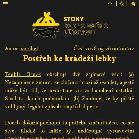
Autor:
sinuhet
Čas: 2026-05-26 00:00:02
Postřeh ke krádeži lebky
Tenhle článek
obsahuje dvě zajímavé věci: (a)
Nezapomene zmínit, že zločinci hrozí až osm let, a ještě
může být rád, že nedostane víc za hanobení ostatků.
Snad to skončí podmínkou. (b) Zmiňuje, že by příště
volil jiný, legální způsob, například petici.
Docela dokážu pochopit tu potřebu změnit něco, co mě
štve. Klidně to může být nedůstojné vystavování
nějakého artefaktu. Za mě zvolil velice účinný způsob –