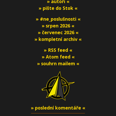
» autoři «
» pište do Stok «
» #ne_poslušnosti «
» srpen 2026 «
» červenec 2026 «
» kompletní archiv «
» RSS feed «
» Atom feed «
» souhrn mailem «
» poslední komentáře «