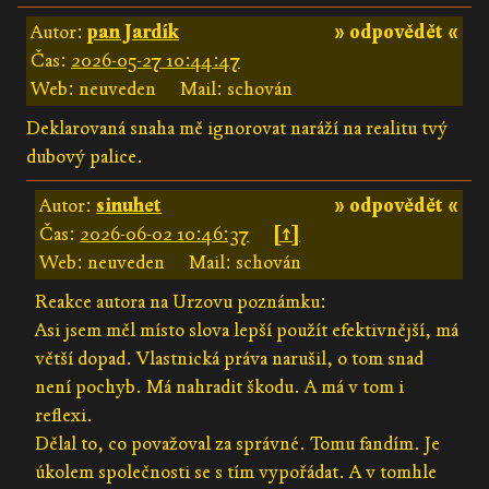
Autor:
pan Jardík
» odpovědět «
Čas:
2026-05-27 10:44:47
Web: neuveden
Mail: schován
Deklarovaná snaha mě ignorovat naráží na realitu tvý
dubový palice.
Autor:
sinuhet
» odpovědět «
Čas:
2026-06-02 10:46:37
[↑]
Web: neuveden
Mail: schován
Reakce autora na Urzovu poznámku:
Asi jsem měl místo slova lepší použít efektivnější, má
větší dopad. Vlastnická práva narušil, o tom snad
není pochyb. Má nahradit škodu. A má v tom i
reflexi.
Dělal to, co považoval za správné. Tomu fandím. Je
úkolem společnosti se s tím vypořádat. A v tomhle