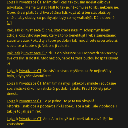
Lojza
k
Privatizace ČT
: Mám chvíli cas, tak zkusím udělat ďáblova
advokáta... Máme tu stát. Holt to tak je, někomu se to líbí, někomu ne.
Obecně asi platí, že drtivá většina lidí, když už si ten stát platí, by
chtěla, aby sluzby, co poskytuje, byly co nejkvalitnější. Dále obecně
[…]
Rakusak
k
Privatizace ČT
: Ne, stat krade nasilim schopnym lidem
zdroje, coz vyhovuje tem, ktery z toho benefituji! Treba zamestnanci
statni televize. Pokud ty a tobe podobni tak moc chcete svou televizi,
slozte se a kupte si ji. Nebo si ji zalozte.
Rakusak
k
Privatizace ČT
: Jdi uz do blazince :-D Odpovedi na vsechny
sve otazky jsi dostal. Moc nezlob, nebo te zase budou hospitalisovat
;-)
Lojza
k
Privatizace ČT
: Souvisí to s tvou myšlenkou, že nejlepší by
bylo, kdyby vše vlastnil stat
Lojza
k
Privatizace ČT
: Mám tím na mysli jakékoliv minulé i současné
socialistické či komunistické či podobné státu. Před 100 lety jako
dneska.
Lojza
k
Privatizace ČT
: To je jedno...to je ta tvá obvyklá
rétorika....nabídce a poptávce říkáš spekulace a tak....ale v pohodě. I
tak, je to jak jsem rekl
Lojza
k
Privatizace ČT
: Ano. A to i když to řekneš takto zavádějícím
zpusobem