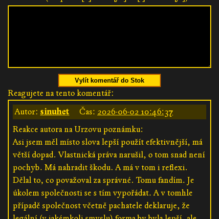
Vylít komentář do Stok
Reagujete na tento komentář:
Autor:
sinuhet
Čas:
2026-06-02 10:46:37
Reakce autora na Urzovu poznámku:
Asi jsem měl místo slova lepší použít efektivnější, má
větší dopad. Vlastnická práva narušil, o tom snad není
pochyb. Má nahradit škodu. A má v tom i reflexi.
Dělal to, co považoval za správné. Tomu fandím. Je
úkolem společnosti se s tím vypořádat. A v tomhle
případě společnost včetně pachatele deklaruje, že
legální (v jakémkoli smyslu) forma by byla lepší, ale