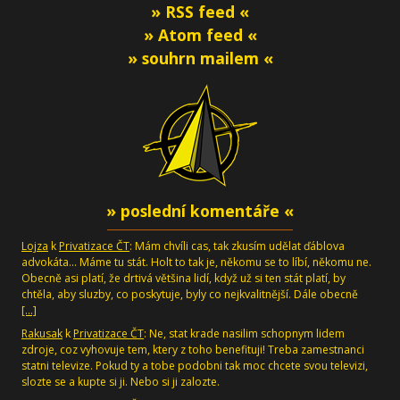
» RSS feed «
» Atom feed «
» souhrn mailem «
» poslední komentáře «
Lojza
k
Privatizace ČT
: Mám chvíli cas, tak zkusím udělat ďáblova
advokáta... Máme tu stát. Holt to tak je, někomu se to líbí, někomu ne.
Obecně asi platí, že drtivá většina lidí, když už si ten stát platí, by
chtěla, aby sluzby, co poskytuje, byly co nejkvalitnější. Dále obecně
[…]
Rakusak
k
Privatizace ČT
: Ne, stat krade nasilim schopnym lidem
zdroje, coz vyhovuje tem, ktery z toho benefituji! Treba zamestnanci
statni televize. Pokud ty a tobe podobni tak moc chcete svou televizi,
slozte se a kupte si ji. Nebo si ji zalozte.