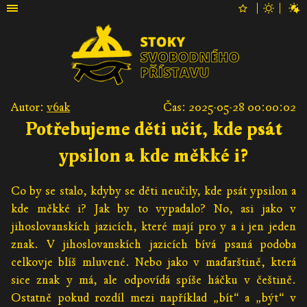
Autor:
v6ak
Čas: 2025-05-28 00:00:02
Potřebujeme děti učit, kde psát
ypsilon a kde měkké i?
Co by se stalo, kdyby se děti neučily, kde psát ypsilon a
kde měkké i? Jak by to vypadalo? No, asi jako v
jihoslovanskích jazicích, které mají pro y a i jen jeden
znak. V jihoslovanskích jazicích bívá psaná podoba
celkovje blíš mluvené. Nebo jako v maďarštině, která
sice znak y má, ale odpovídá spíše háčku v češtině.
Ostatně pokud rozdíl mezi například „bít“ a „být“ v