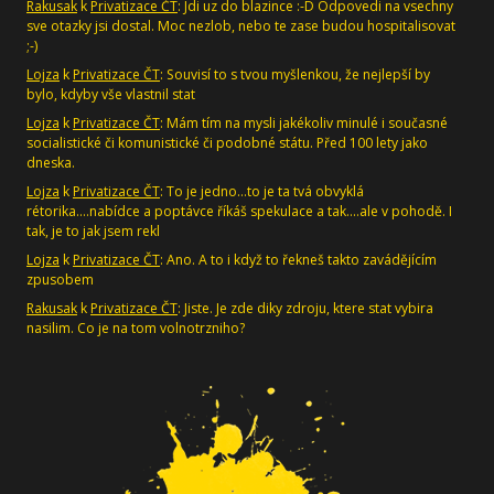
Rakusak
k
Privatizace ČT
: Jdi uz do blazince :-D Odpovedi na vsechny
sve otazky jsi dostal. Moc nezlob, nebo te zase budou hospitalisovat
;-)
Lojza
k
Privatizace ČT
: Souvisí to s tvou myšlenkou, že nejlepší by
bylo, kdyby vše vlastnil stat
Lojza
k
Privatizace ČT
: Mám tím na mysli jakékoliv minulé i současné
socialistické či komunistické či podobné státu. Před 100 lety jako
dneska.
Lojza
k
Privatizace ČT
: To je jedno...to je ta tvá obvyklá
rétorika....nabídce a poptávce říkáš spekulace a tak....ale v pohodě. I
tak, je to jak jsem rekl
Lojza
k
Privatizace ČT
: Ano. A to i když to řekneš takto zavádějícím
zpusobem
Rakusak
k
Privatizace ČT
: Jiste. Je zde diky zdroju, ktere stat vybira
nasilim. Co je na tom volnotrzniho?