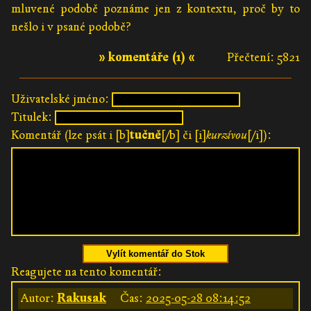
mluvené podobě poznáme jen z kontextu, proč by to
nešlo i v psané podobě?
» komentáře (1) «
Přečtení: 5821
Uživatelské jméno:
Titulek:
Komentář (lze psát i [b]
tučně
[/b] či [i]
kurzívou
[/i]):
Vylít komentář do Stok
Reagujete na tento komentář:
Autor:
Rakusak
Čas:
2025-05-28 08:14:52