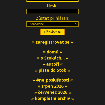
Heslo:
Zůstat přihlášen:
» zaregistrovat se «
» domů «
» o Stokách… «
» autoři «
» pište do Stok «
» #ne_poslušnosti «
» srpen 2026 «
» červenec 2026 «
» kompletní archiv «