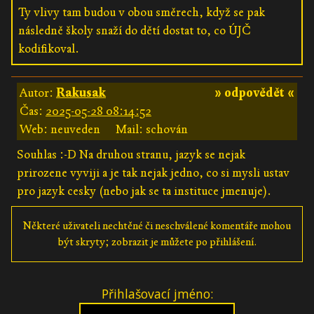
Ty vlivy tam budou v obou směrech, když se pak
následně školy snaží do dětí dostat to, co ÚJČ
kodifikoval.
Autor:
Rakusak
» odpovědět «
Čas:
2025-05-28 08:14:52
Web: neuveden
Mail: schován
Souhlas :-D Na druhou stranu, jazyk se nejak
prirozene vyviji a je tak nejak jedno, co si mysli ustav
pro jazyk cesky (nebo jak se ta instituce jmenuje).
Některé uživateli nechtěné či neschválené komentáře mohou
být skryty; zobrazit je můžete po přihlášení.
Přihlašovací jméno: