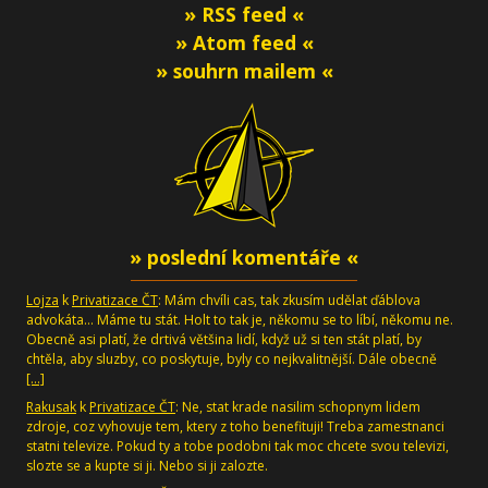
» RSS feed «
» Atom feed «
» souhrn mailem «
» poslední komentáře «
Lojza
k
Privatizace ČT
: Mám chvíli cas, tak zkusím udělat ďáblova
advokáta... Máme tu stát. Holt to tak je, někomu se to líbí, někomu ne.
Obecně asi platí, že drtivá většina lidí, když už si ten stát platí, by
chtěla, aby sluzby, co poskytuje, byly co nejkvalitnější. Dále obecně
[…]
Rakusak
k
Privatizace ČT
: Ne, stat krade nasilim schopnym lidem
zdroje, coz vyhovuje tem, ktery z toho benefituji! Treba zamestnanci
statni televize. Pokud ty a tobe podobni tak moc chcete svou televizi,
slozte se a kupte si ji. Nebo si ji zalozte.