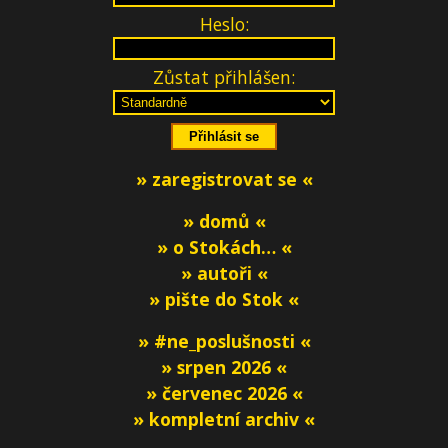
Heslo:
Zůstat přihlášen:
» zaregistrovat se «
» domů «
» o Stokách… «
» autoři «
» pište do Stok «
» #ne_poslušnosti «
» srpen 2026 «
» červenec 2026 «
» kompletní archiv «