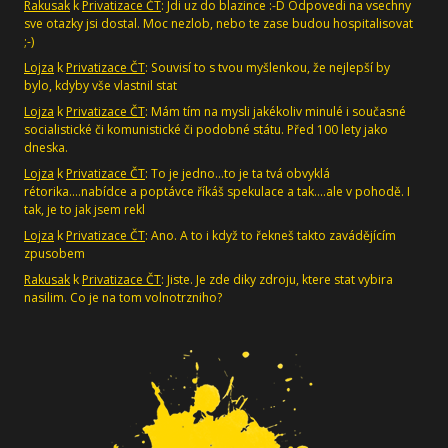
Rakusak
k
Privatizace ČT
: Jdi uz do blazince :-D Odpovedi na vsechny
sve otazky jsi dostal. Moc nezlob, nebo te zase budou hospitalisovat
;-)
Lojza
k
Privatizace ČT
: Souvisí to s tvou myšlenkou, že nejlepší by
bylo, kdyby vše vlastnil stat
Lojza
k
Privatizace ČT
: Mám tím na mysli jakékoliv minulé i současné
socialistické či komunistické či podobné státu. Před 100 lety jako
dneska.
Lojza
k
Privatizace ČT
: To je jedno...to je ta tvá obvyklá
rétorika....nabídce a poptávce říkáš spekulace a tak....ale v pohodě. I
tak, je to jak jsem rekl
Lojza
k
Privatizace ČT
: Ano. A to i když to řekneš takto zavádějícím
zpusobem
Rakusak
k
Privatizace ČT
: Jiste. Je zde diky zdroju, ktere stat vybira
nasilim. Co je na tom volnotrzniho?