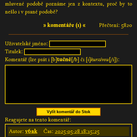
mluvené podobě poznáme jen z kontextu, proč by to
nešlo i v psané podobě?
» komentáře (1) «
Přečtení: 5820
Uživatelské jméno:
Titulek:
Komentář (lze psát i [b]
tučně
[/b] či [i]
kurzívou
[/i]):
Vylít komentář do Stok
Reagujete na tento komentář:
Autor:
v6ak
Čas:
2025-05-28 18:15:25