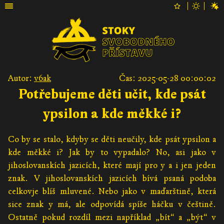
Autor:
v6ak
Čas: 2025-05-28 00:00:02
Potřebujeme děti učit, kde psát
ypsilon a kde měkké i?
Co by se stalo, kdyby se děti neučily, kde psát ypsilon a
kde měkké i? Jak by to vypadalo? No, asi jako v
jihoslovanskích jazicích, které mají pro y a i jen jeden
znak. V jihoslovanskích jazicích bívá psaná podoba
celkovje blíš mluvené. Nebo jako v maďarštině, která
sice znak y má, ale odpovídá spíše háčku v češtině.
Ostatně pokud rozdíl mezi například „bít“ a „být“ v