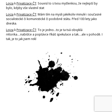
Lojza
k
Privatizace ČT
: Souvisí to s tvou myšlenkou, že nejlepší by
bylo, kdyby vše vlastnil stat
Lojza
k
Privatizace ČT
: Mám tím na mysli jakékoliv minulé i současné
socialistické či komunistické či podobné státu. Před 100 lety jako
dneska.
Lojza
k
Privatizace ČT
: To je jedno...to je ta tvá obvyklá
rétorika....nabídce a poptávce říkáš spekulace a tak....ale v pohodě. I
tak, je to jak jsem rekl