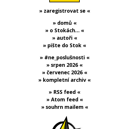
» zaregistrovat se «
» domů «
» o Stokách… «
» autoři «
» pište do Stok «
» #ne_poslušnosti «
» srpen 2026 «
» červenec 2026 «
» kompletní archiv «
» RSS feed «
» Atom feed «
» souhrn mailem «