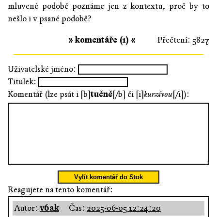
mluvené podobě poznáme jen z kontextu, proč by to
nešlo i v psané podobě?
» komentáře (1) «
Přečtení: 5827
Uživatelské jméno:
Titulek:
Komentář (lze psát i [b]
tučně
[/b] či [i]
kurzívou
[/i]):
Vylít komentář do Stok
Reagujete na tento komentář:
Autor:
v6ak
Čas:
2025-06-05 12:24:20