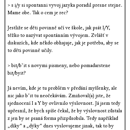
> s i/y si spontanni vyvoj jazyka poradil presne stejne.
Mame obe. Tak o cem je rec?
Jestliže se děti povinně učí ve škole, jak psát I/Y,
těžko to nazývat spontánním vývojem. Zvlášť v
diskuzích, kde někdo obhajuje, jak je potřeba, aby se
to děti povinně učily.
> bit/bˇit s novymi pismeny, nebo pomadarstene
bit/byit?
Já nevím, kde je tu problém v předání myšlenky, ale
nic jako bˇit tu neočekávám. Zmiňoval(a) jste, že
sjednocení I a Y by ovlivnilo výslovnost. Já jsem tedy
upřesnil, že bych spíše čekal, že by výslovnost zůstala
z jen by se psaná forma přizpůsobila. Tedy například
„díky“ a „dýky“ dnes vyslovujeme jinak, tak to by