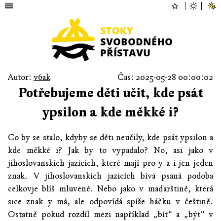
Autor:
v6ak
Čas: 2025-05-28 00:00:02
Potřebujeme děti učit, kde psát
ypsilon a kde měkké i?
Co by se stalo, kdyby se děti neučily, kde psát ypsilon a
kde měkké i? Jak by to vypadalo? No, asi jako v
jihoslovanskích jazicích, které mají pro y a i jen jeden
znak. V jihoslovanskích jazicích bívá psaná podoba
celkovje blíš mluvené. Nebo jako v maďarštině, která
sice znak y má, ale odpovídá spíše háčku v češtině.
Ostatně pokud rozdíl mezi například „bít“ a „být“ v