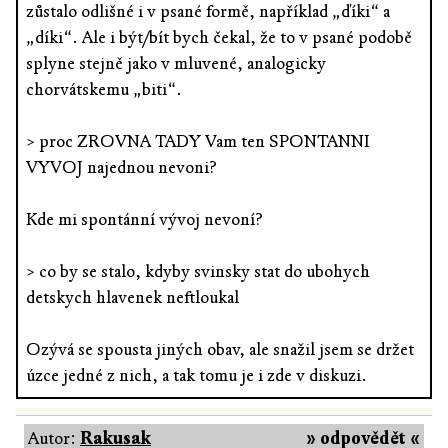
zůstalo odlišné i v psané formě, například „ďíki“ a
„díki“. Ale i být/bít bych čekal, že to v psané podobě
splyne stejně jako v mluvené, analogicky
chorvátskemu „biti“.
> proc ZROVNA TADY Vam ten SPONTANNI
VYVOJ najednou nevoni?
Kde mi spontánní vývoj nevoní?
> co by se stalo, kdyby svinsky stat do ubohych
detskych hlavenek neftloukal
Ozývá se spousta jiných obav, ale snažil jsem se držet
úzce jedné z nich, a tak tomu je i zde v diskuzi.
Autor:
Rakusak
» odpovědět «