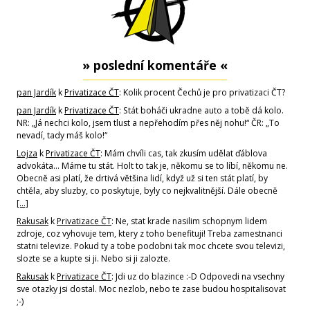
» poslední komentáře «
pan Jardík
k
Privatizace ČT
: Kolik procent Čechů je pro privatizaci ČT?
pan Jardík
k
Privatizace ČT
: Stát boháči ukradne auto a tobě dá kolo.
NR: „Já nechci kolo, jsem tlust a nepřehodím přes něj nohu!“ ČR: „To
nevadí, tady máš kolo!“
Lojza
k
Privatizace ČT
: Mám chvíli cas, tak zkusím udělat ďáblova
advokáta... Máme tu stát. Holt to tak je, někomu se to líbí, někomu ne.
Obecně asi platí, že drtivá většina lidí, když už si ten stát platí, by
chtěla, aby sluzby, co poskytuje, byly co nejkvalitnější. Dále obecně
[…]
Rakusak
k
Privatizace ČT
: Ne, stat krade nasilim schopnym lidem
zdroje, coz vyhovuje tem, ktery z toho benefituji! Treba zamestnanci
statni televize. Pokud ty a tobe podobni tak moc chcete svou televizi,
slozte se a kupte si ji. Nebo si ji zalozte.
Rakusak
k
Privatizace ČT
: Jdi uz do blazince :-D Odpovedi na vsechny
sve otazky jsi dostal. Moc nezlob, nebo te zase budou hospitalisovat
;-)