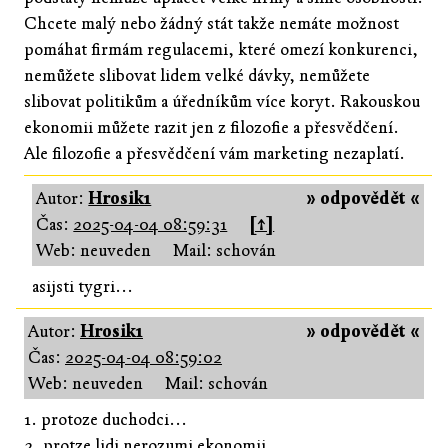
Chcete malý nebo žádný stát takže nemáte možnost
pomáhat firmám regulacemi, které omezí konkurenci,
nemůžete slibovat lidem velké dávky, nemůžete
slibovat politikům a úředníkům více koryt. Rakouskou
ekonomii můžete razit jen z filozofie a přesvědčení.
Ale filozofie a přesvědčení vám marketing nezaplatí.
Autor:
Hrosik1
» odpovědět «
Čas:
2025-04-04 08:59:31
[↑]
Web: neuveden
Mail: schován
asijsti tygri...
Autor:
Hrosik1
» odpovědět «
Čas:
2025-04-04 08:59:02
Web: neuveden
Mail: schován
1. protoze duchodci...
2. protze lidi nerozumi ekonomii