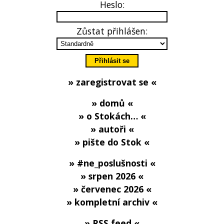
Heslo:
Zůstat přihlášen:
» zaregistrovat se «
» domů «
» o Stokách… «
» autoři «
» pište do Stok «
» #ne_poslušnosti «
» srpen 2026 «
» červenec 2026 «
» kompletní archiv «
» RSS feed «