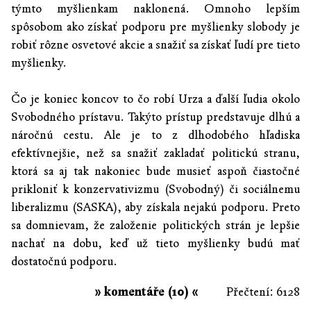
týmto myšlienkam naklonená. Omnoho lepším
spôsobom ako získať podporu pre myšlienky slobody je
robiť rôzne osvetové akcie a snažiť sa získať ľudí pre tieto
myšlienky.
Čo je koniec koncov to čo robí Urza a ďalší ľudia okolo
Svobodného prístavu. Takýto prístup predstavuje dlhú a
náročnú cestu. Ale je to z dlhodobého hľadiska
efektívnejšie, než sa snažiť zakladať politickú stranu,
ktorá sa aj tak nakoniec bude musieť aspoň čiastočné
prikloniť k konzervativizmu (Svobodný) či sociálnemu
liberalizmu (SASKA), aby získala nejakú podporu. Preto
sa domnievam, že založenie politických strán je lepšie
nachať na dobu, keď už tieto myšlienky budú mať
dostatočnú podporu.
» komentáře (10) «
Přečtení: 6128