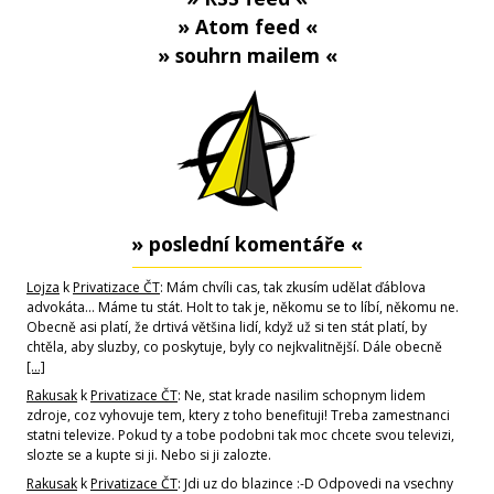
» Atom feed «
» souhrn mailem «
» poslední komentáře «
Lojza
k
Privatizace ČT
: Mám chvíli cas, tak zkusím udělat ďáblova
advokáta... Máme tu stát. Holt to tak je, někomu se to líbí, někomu ne.
Obecně asi platí, že drtivá většina lidí, když už si ten stát platí, by
chtěla, aby sluzby, co poskytuje, byly co nejkvalitnější. Dále obecně
[…]
Rakusak
k
Privatizace ČT
: Ne, stat krade nasilim schopnym lidem
zdroje, coz vyhovuje tem, ktery z toho benefituji! Treba zamestnanci
statni televize. Pokud ty a tobe podobni tak moc chcete svou televizi,
slozte se a kupte si ji. Nebo si ji zalozte.
Rakusak
k
Privatizace ČT
: Jdi uz do blazince :-D Odpovedi na vsechny