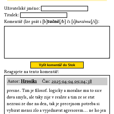
Uživatelské jméno:
Titulek:
Komentář (lze psát i [b]
tučně
[/b] či [i]
kurzívou
[/i]):
Vylít komentář do Stok
Reagujete na tento komentář:
Autor:
Hrosik1
Čas:
2025-04-04 09:04:38
presne. Tim je filosof. logicky a moralne mu to sice
dava smyls, ale taky zije v realite a tim ze se stat
nezrusi ze dne na den, tak je precejnom potreba si
vybirat mensi zlo a vyjednavat agresorem... ne ho jen