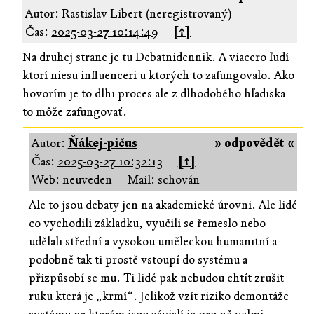
Autor: Rastislav Libert (neregistrovaný)
Čas:
2025-03-27 10:14:49
[↑]
Na druhej strane je tu Debatnidennik. A viacero ľudí
ktorí niesu influenceri u ktorých to zafungovalo. Ako
hovorím je to dlhi proces ale z dlhodobého hľadiska
to môže zafungovať.
Autor:
Ňákej-pičus
» odpovědět «
Čas:
2025-03-27 10:32:13
[↑]
Web: neuveden
Mail: schován
Ale to jsou debaty jen na akademické úrovni. Ale lidé
co vychodili základku, vyučili se řemeslo nebo
udělali střední a vysokou uměleckou humanitní a
podobně tak ti prostě vstoupí do systému a
přizpůsobí se mu. Ti lidé pak nebudou chtít zrušit
ruku která je „krmí“. Jelikož vzít riziko demontáže