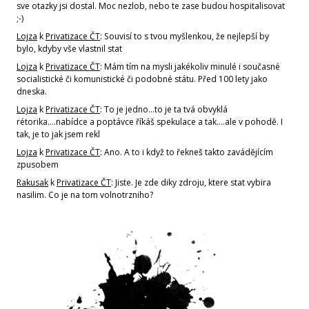
sve otazky jsi dostal. Moc nezlob, nebo te zase budou hospitalisovat
;-)
Lojza
k
Privatizace ČT
: Souvisí to s tvou myšlenkou, že nejlepší by
bylo, kdyby vše vlastnil stat
Lojza
k
Privatizace ČT
: Mám tím na mysli jakékoliv minulé i současné
socialistické či komunistické či podobné státu. Před 100 lety jako
dneska.
Lojza
k
Privatizace ČT
: To je jedno...to je ta tvá obvyklá
rétorika....nabídce a poptávce říkáš spekulace a tak....ale v pohodě. I
tak, je to jak jsem rekl
Lojza
k
Privatizace ČT
: Ano. A to i když to řekneš takto zavádějícím
zpusobem
Rakusak
k
Privatizace ČT
: Jiste. Je zde diky zdroju, ktere stat vybira
nasilim. Co je na tom volnotrzniho?