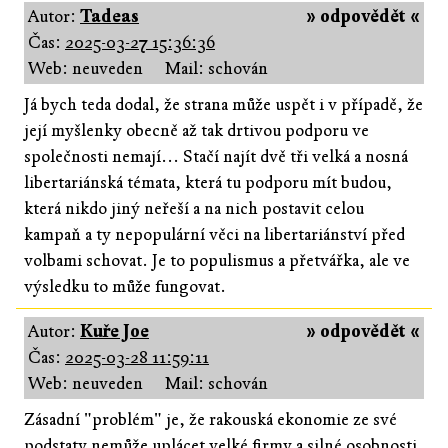
Autor:
Tadeas
» odpovědět «
Čas:
2025-03-27 15:36:36
Web: neuveden
Mail: schován
Já bych teda dodal, že strana může uspět i v případě, že
její myšlenky obecně až tak drtivou podporu ve
společnosti nemají... Stačí najít dvě tři velká a nosná
libertariánská témata, která tu podporu mít budou,
která nikdo jiný neřeší a na nich postavit celou
kampaň a ty nepopulární věci na libertariánství před
volbami schovat. Je to populismus a přetvářka, ale ve
výsledku to může fungovat.
Autor:
Kuře Joe
» odpovědět «
Čas:
2025-03-28 11:59:11
Web: neuveden
Mail: schován
Zásadní "problém" je, že rakouská ekonomie ze své
podstaty nemůže uplácet velké firmy a silné osobnosti.