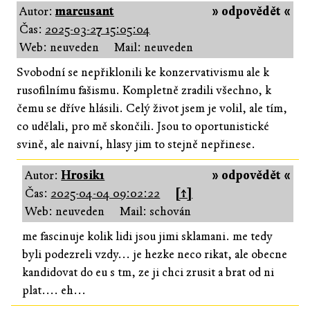
Autor:
marcusant
» odpovědět «
Čas:
2025-03-27 15:05:04
Web: neuveden
Mail: neuveden
Svobodní se nepřiklonili ke konzervativismu ale k
rusofilnímu fašismu. Kompletně zradili všechno, k
čemu se dříve hlásili. Celý život jsem je volil, ale tím,
co udělali, pro mě skončili. Jsou to oportunistické
svině, ale naivní, hlasy jim to stejně nepřinese.
Autor:
Hrosik1
» odpovědět «
Čas:
2025-04-04 09:02:22
[↑]
Web: neuveden
Mail: schován
me fascinuje kolik lidi jsou jimi sklamani. me tedy
byli podezreli vzdy... je hezke neco rikat, ale obecne
kandidovat do eu s tm, ze ji chci zrusit a brat od ni
plat.... eh...