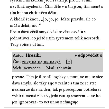
systému na kterém jsou závislí je pro ně velmi
nevábná myšlenka. Čím déle v něm jsou, tím méně s
tím budou chtít něco dělat.
A klidně řeknou, „Jo, jo, jo. Máte pravdu, ale co
můžu dělat, nic.“
Proto dává větší smysl vést osvětu osvětu s
jednotlivci, co ještě s tím systémem tolik nesrostli.
Tedy spíše s dětmi.
Autor:
Hrosik1
» odpovědět «
Čas:
2025-04-04 09:04:38
[↑]
Web: neuveden
Mail: schován
presne. Tim je filosof. logicky a moralne mu to sice
dava smyls, ale taky zije v realite a tim ze se stat
nezrusi ze dne na den, tak je precejnom potreba si
vybirat mensi zlo a vyjednavat agresorem... ne ho
jen ignorovat - to vetsinou nefunguje