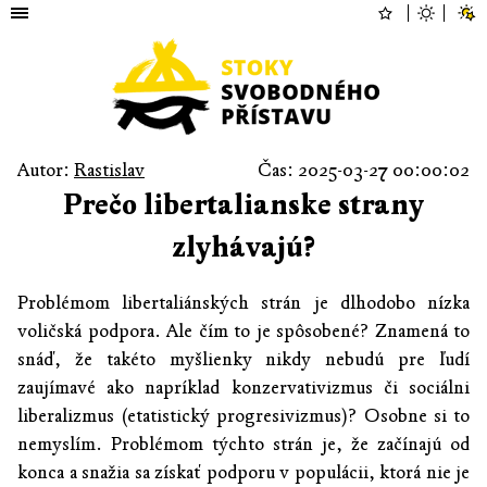
Autor:
Rastislav
Čas: 2025-03-27 00:00:02
Prečo libertalianske strany
zlyhávajú?
Problémom libertaliánských strán je dlhodobo nízka
voličská podpora. Ale čím to je spôsobené? Znamená to
snáď, že takéto myšlienky nikdy nebudú pre ľudí
zaujímavé ako napríklad konzervativizmus či sociálni
liberalizmus (etatistický progresivizmus)? Osobne si to
nemyslím. Problémom týchto strán je, že začínajú od
konca a snažia sa získať podporu v populácii, ktorá nie je