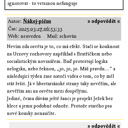
ignorovat - to vetsinou nefunguje
Autor:
Ňákej-pičus
» odpovědět «
Čas:
2025-03-27 06:53:33
Web: neuveden
Mail: schován
Nevím zda osvěta je to, co má efekt. Stačí se kouknout
na Urzovy rozhovory například s Bratříčkem nebo
socialistickým novinářem. Buď protestují logika
nelogika, nebo řeknou, „jo, jo, jo. Máš pravdu...“ a
následující týden zase natočí videa o tom, co by měl
stát řešit. Já v libertariánské strany taky nevěřím, ale
nevěřím ani na osvětu mezi dospělými.
Jediné, čemu dávám ještě šanci je projekt Ježek bez
klece a jemu podobné odnože. Protože starého psa
nové kousky nenaučíte.
» odpovědět «