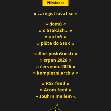
» zaregistrovat se «
» domů «
» o Stokách… «
» autoři «
» pište do Stok «
» #ne_poslušnosti «
» srpen 2026 «
» červenec 2026 «
» kompletní archiv «
» RSS feed «
» Atom feed «
» souhrn mailem «