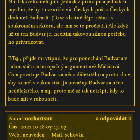
Nic takového nehájím. Jednak z principu a jednak si
myslím, že by tu vzniklo víc Českých pošt a Českých
drah než Budvarů. (To se vlastně děje tuším i v
soukromém sektoru, ale tam se to pročistí.) Ale když
už tu ten Budvar je, necítím takovou silnou potřebu
ho privatizovat.
BT@, přijde mi vtipné, že pro ponechání Budvaru v
rukou státu mám opačný argument než Maláčová:
Ona považuje Budvar za něco důležitého a proto chce,
aby to měl v rukou stát. Já považuji Budvar za něco
nedůležitého, a mj. proto mě až tak netrápí, kdy to
bude mít v rukou stát.
Autor:
norbertsnv
» odpovědět «
Čas:
2021-10-18 07:13:07
Web: neuveden
Mail: schován