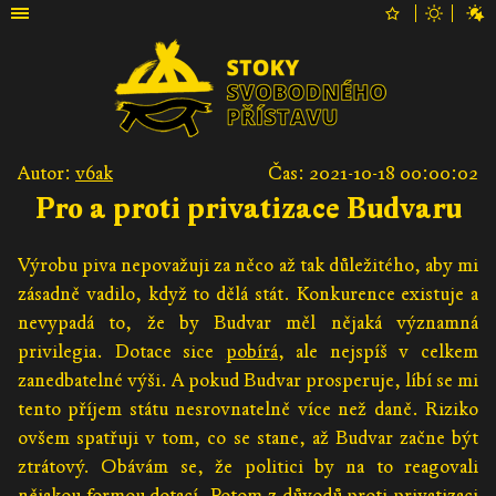
Autor:
v6ak
Čas: 2021-10-18 00:00:02
Pro a proti privatizace Budvaru
Výrobu piva nepovažuji za něco až tak důležitého, aby mi
zásadně vadilo, když to dělá stát. Konkurence existuje a
nevypadá to, že by Budvar měl nějaká významná
privilegia. Dotace sice
pobírá
, ale nejspíš v celkem
zanedbatelné výši. A pokud Budvar prosperuje, líbí se mi
tento příjem státu nesrovnatelně více než daně. Riziko
ovšem spatřuji v tom, co se stane, až Budvar začne být
ztrátový. Obávám se, že politici by na to reagovali
nějakou formou dotací. Potom z důvodů proti privatizaci