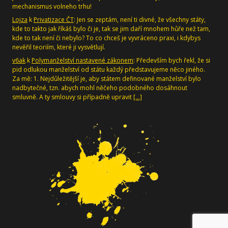
mechanismus volneho trhu!
Lojza
k
Privatizace ČT
: Jen se zeptám, není ti divné, že všechny státy,
kde to takto jak říkáš bylo či je, tak se jim daří mnohem hůře než tam,
kde to tak není či nebylo? To co chceš je vyvráceno praxi, i kdybys
nevěřil teoriím, které ji vysvětlují.
v6ak
k
Polymanželství nastavené zákonem
: Především bych řekl, že si
pid odlukou manželství od státu každý představujeme něco jiného.
Za mě: 1. Nejdůležitější je, aby státem definované manželství bylo
nadbytečné, tzn. abych mohl něčeho podobného dosáhnout
smluvně. A ty smlouvy si případně upravit
[…]