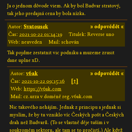
Ja o jednom dôvode viem. Ak by bol Budvar stratový,
tak jeho predajná cena by bola nízka.
Autor:
Svatousek
» odpovědět «
Čas:
2021-10-22 01:14:19
Titulek: Reverse uno
Web: neuveden
Mail: schován
Tak pojdme zestatnit vic podniku a muzeme zrusit
dane uplne xD.
Autor:
v6ak
» odpovědět «
Čas:
2021-10-22 09:15:16
[↑]
Web:
https://v6ak.com
Mail: cz.urza v doméně reg.v6ak.com
Nic takového nehájím. Jednak z principu a jednak si
myslím, že by tu vzniklo víc Českých pošt a Českých
drah než Budvarů. (To se vlastně děje tuším i v
soukromém sektoru, ale tam se to pročistí.) Ale když