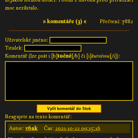
moc nezůstalo.
» komentáře (3) «
Přečtení: 7882
Uživatelské jméno:
Titulek:
Komentář (lze psát i [b]
tučně
[/b] či [i]
kurzívou
[/i]):
Vylít komentář do Stok
Reagujete na tento komentář:
Autor:
v6ak
Čas:
2021-10-22 09:15:16