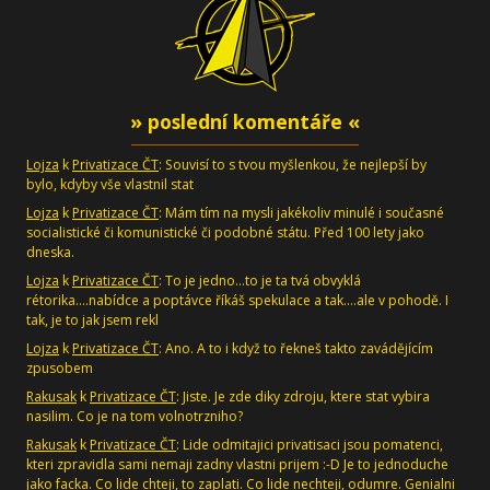
» poslední komentáře «
Lojza
k
Privatizace ČT
: Souvisí to s tvou myšlenkou, že nejlepší by
bylo, kdyby vše vlastnil stat
Lojza
k
Privatizace ČT
: Mám tím na mysli jakékoliv minulé i současné
socialistické či komunistické či podobné státu. Před 100 lety jako
dneska.
Lojza
k
Privatizace ČT
: To je jedno...to je ta tvá obvyklá
rétorika....nabídce a poptávce říkáš spekulace a tak....ale v pohodě. I
tak, je to jak jsem rekl
Lojza
k
Privatizace ČT
: Ano. A to i když to řekneš takto zavádějícím
zpusobem
Rakusak
k
Privatizace ČT
: Jiste. Je zde diky zdroju, ktere stat vybira
nasilim. Co je na tom volnotrzniho?
Rakusak
k
Privatizace ČT
: Lide odmitajici privatisaci jsou pomatenci,
kteri zpravidla sami nemaji zadny vlastni prijem :-D Je to jednoduche
jako facka. Co lide chteji, to zaplati. Co lide nechteji, odumre. Genialni