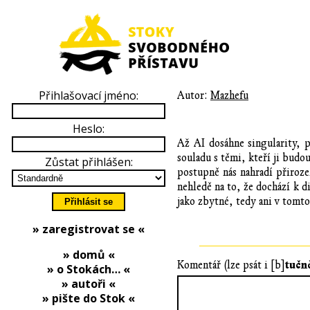
Přihlašovací jméno:
Autor:
Mazhefu
Heslo:
Až AI dosáhne singularity, p
souladu s těmi, kteří ji bud
Zůstat přihlášen:
postupně nás nahradí přiroz
nehledě na to, že dochází k 
jako zbytné, tedy ani v tomt
» zaregistrovat se «
» domů «
tučn
Komentář (lze psát i [b]
» o Stokách… «
» autoři «
» pište do Stok «