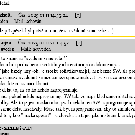
chal.
zhefu
[↑]
Čas:
2025-01-11 14:55:24
eden
Mail: schován
le příspěvek byl právě o tom, že si uvědomí samo sebe.. :)
Lojza
[↑]
Čas:
2025-01-11 20:04:52
euveden
Mail: neuveden
 to znamena "uvedomi samo sebe"?
am lidi prilis berou scifi filmy a literaturu jako dokumenty....
 jako kazdy jiny (ok, je trosku sofistikovanejsi, nez bezne SW, ale p
c nemuze uvedomit - muze samozrejme simulovat, ze si neco uvedomuje
ka, ktera nas ma oklamat.
delat to, na co ho nekdo naprogramuje.
me, pokud nekdo naprogramuje SW tak, ze napriklad samoriditelne zbran
blby. Ale to je jen otazka toho, jestli nekdo ten SW naprogramuje sp
a zacne delat naschvaly. Muze tak byt naprogramovan, aby to simuloval
d ten, kdo "macka spoust", je clovek.....stejne jako u zbrani klasicky
5-01-11 14:57:14
hován