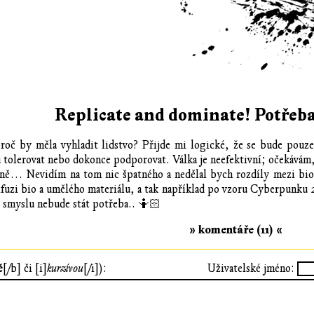
Replicate and dominate! Potřeba
roč by měla vyhladit lidstvo? Přijde mi logické, že se bude pouze 
ou tolerovat nebo dokonce podporovat. Válka je neefektivní; očekávám
eně… Nevidím na tom nic špatného a nedělal bych rozdíly mezi bi
difuzi bio a umělého materiálu, a tak například po vzoru Cyberpunku
o smyslu nebude stát potřeba.. 🤷🏻
» komentáře (11) «
ě
[/b] či [i]
kurzívou
[/i]):
Uživatelské jméno: