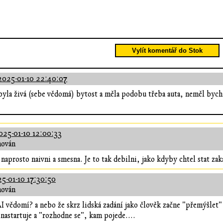
Vylít komentář do Stok
2025-01-10 22:40:07
yla živá (sebe vědomá) bytost a měla podobu třeba auta, neměl bych 
025-01-10 12:00:33
hován
 naprosto naivni a smesna. Je to tak debilni, jako kdyby chtel stat zak
5-01-10 17:30:50
hován
 vědomí? a nebo že skrz lidská zadání jako člověk začne "přemýšlet" a 
nastartuje a "rozhodne se", kam pojede....