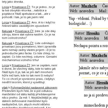
lety jako dneska.
Mazhefu
Autor:
Ča
Lojza
k
Privatizace ČT
: To je jedno...to je
ta tvá obvyklá rétorika....nabídce a
Web: neuveden
Mail:
poptávce říkáš spekulace a tak....ale v
pohodě. I tak, je to jak jsem rekl
Yup - vědomí. Pokud by t
Lojza
k
Privatizace ČT
: Ano. A to i když to
biologické.. :)
řekneš takto zavádějícím zpusobem
Rakusak
k
Privatizace ČT
: Jiste. Je zde diky
Hrosik1
Autor:
Č
zdroju, ktere stat vybira nasilim. Co je na
tom volnotrzniho?
Web: neuveden
Ma
Rakusak
k
Privatizace ČT
: Lide odmitajici
Nechapu pointu a rozd
privatisaci jsou pomatenci, kteri zpravidla
sami nemaji zadny vlastni prijem :-D Je to
jednoduche jako facka. Co lide chteji, to
Mazhefu
Autor:
zaplati. Co lide nechteji, odumre. Genialni
mechanismus volneho trhu!
Web: neuveden
Lojza
k
Privatizace ČT
: Jen se zeptám, není
Jakmile něco naby
ti divné, že všechny státy, kde to takto jak
říkáš bylo či je, tak se jim daří mnohem
poznat, co je co a
hůře než tam, kde to tak není či nebylo?
To co chceš je vyvráceno praxi, i kdybys
nevěřil teoriím, které ji vysvětlují.
Hrosik
Autor:
v6ak
k
Polymanželství nastavené zákonem
:
Web: neuvede
Především bych řekl, že si pid odlukou
manželství od státu každý představujeme
no ja si predev
něco jiného. Za mě: 1. Nejdůležitější je, aby
státem definované manželství bylo
nadbytečné, tzn. abych mohl něčeho
mimochodem prir
podobného dosáhnout smluvně. A ty