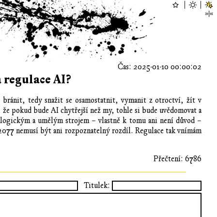
Čas: 2025-01-10 00:00:02
 regulace AI?
bránit, tedy snažit se osamostatnit, vymanit z otroctví, žít v
, že pokud bude AI chytřejší než my, tohle si bude uvědomovat a
ologickým a umělým strojem – vlastně k tomu ani není důvod –
 2077 nemusí být ani rozpoznatelný rozdíl. Regulace tak vnímám
Přečtení: 6786
Titulek: