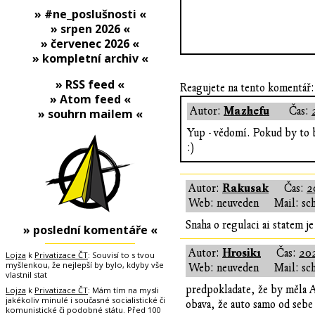
» #ne_poslušnosti «
» srpen 2026 «
» červenec 2026 «
» kompletní archiv «
» RSS feed «
Reagujete na tento komentář:
» Atom feed «
Mazhefu
Autor:
Čas:
» souhrn mailem «
Yup - vědomí. Pokud by to b
:)
Rakusak
Autor:
Čas:
2
Web: neuveden
Mail: sc
Snaha o regulaci ai statem je
» poslední komentáře «
Hrosik1
Autor:
Čas:
202
Lojza
k
Privatizace ČT
: Souvisí to s tvou
myšlenkou, že nejlepší by bylo, kdyby vše
Web: neuveden
Mail: sc
vlastnil stat
predpokladate, že by měla AI
Lojza
k
Privatizace ČT
: Mám tím na mysli
jakékoliv minulé i současné socialistické či
obava, že auto samo od sebe 
komunistické či podobné státu. Před 100