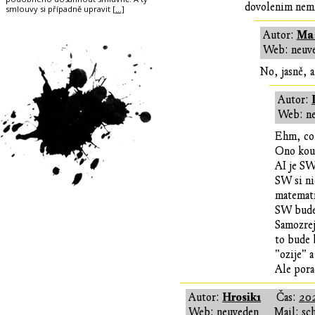
dovolenim nemi
smlouvy si případně upravit
[…]
Ma
Autor:
Web: neuv
No, jasně, a
Autor:
Web: n
Ehm, co
Ono kouk
AI je SW
SW si ni
matemati
SW bude 
Samozrej
to bude 
"ozije" 
Ale pora
Hrosik1
Autor:
Čas:
202
Web: neuveden
Mail: sc