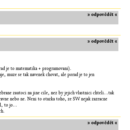
» odpovědět «
» odpovědět «
orad je to matematika + programovani).
, muze se tak navenek chovat, ale porad je to jen
e zautoci na jine cile, nez by jejich vlastnici chteli...tak
ravne nebo ne. Neni to otazka toho, ze SW nejak zazracne
, to jo...
ch.
» odpovědět «