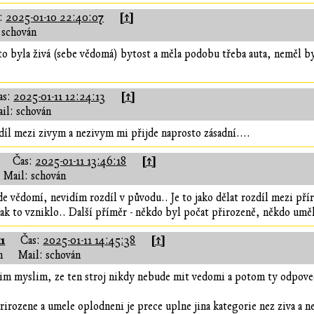
[↑]
s:
2025-01-10 22:40:07
 schován
o byla živá (sebe vědomá) bytost a měla podobu třeba auta, neměl by
[↑]
as:
2025-01-11 12:24:13
il: schován
íl mezi zivym a nezivym mi přijde naprosto zásadní....
[↑]
Čas:
2025-01-11 13:46:18
Mail: schován
de vědomí, nevidím rozdíl v původu.. Je to jako dělat rozdíl mezi p
 jak to vzniklo.. Další příměr - někdo byl počat přirozeně, někdo uměl
1
[↑]
Čas:
2025-01-11 14:45:38
n
Mail: schován
sim myslim, ze ten stroj nikdy nebude mit vedomi a potom ty odpoved
ozene a umele oplodneni je prece uplne jina kategorie nez ziva a ne