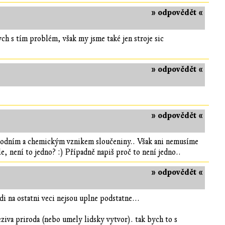
» odpovědět «
ch s tím problém, však my jsme také jen stroje sic
» odpovědět «
» odpovědět «
řírodním a chemickým vznikem sloučeniny.. Však ani nemusíme
e, není to jedno? :) Případně napiš proč to není jedno..
» odpovědět «
i na ostatni veci nejsou uplne podstatne...
ziva priroda (nebo umely lidsky vytvor). tak bych to s