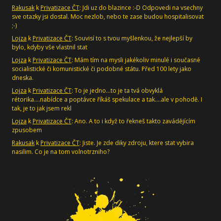
Rakusak
k
Privatizace ČT
: Jdi uz do blazince :-D Odpovedi na vsechny
sve otazky jsi dostal. Moc nezlob, nebo te zase budou hospitalisovat
;-)
Lojza
k
Privatizace ČT
: Souvisí to s tvou myšlenkou, že nejlepší by
bylo, kdyby vše vlastnil stat
Lojza
k
Privatizace ČT
: Mám tím na mysli jakékoliv minulé i současné
socialistické či komunistické či podobné státu. Před 100 lety jako
dneska.
Lojza
k
Privatizace ČT
: To je jedno...to je ta tvá obvyklá
rétorika....nabídce a poptávce říkáš spekulace a tak....ale v pohodě. I
tak, je to jak jsem rekl
Lojza
k
Privatizace ČT
: Ano. A to i když to řekneš takto zavádějícím
zpusobem
Rakusak
k
Privatizace ČT
: Jiste. Je zde diky zdroju, ktere stat vybira
nasilim. Co je na tom volnotrzniho?