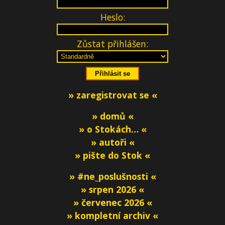
Heslo:
Zůstat přihlášen:
» zaregistrovat se «
» domů «
» o Stokách… «
» autoři «
» pište do Stok «
» #ne_poslušnosti «
» srpen 2026 «
» červenec 2026 «
» kompletní archiv «