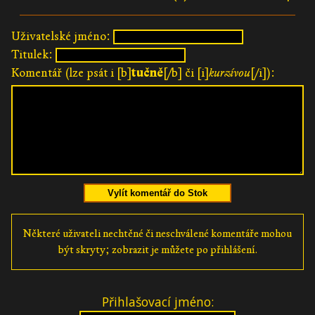
Uživatelské jméno:
Titulek:
Komentář (lze psát i [b]
tučně
[/b] či [i]
kurzívou
[/i]):
Vylít komentář do Stok
Některé uživateli nechtěné či neschválené komentáře mohou
být skryty; zobrazit je můžete po přihlášení.
Přihlašovací jméno: