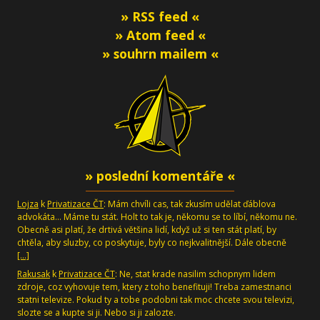
» RSS feed «
» Atom feed «
» souhrn mailem «
» poslední komentáře «
Lojza
k
Privatizace ČT
: Mám chvíli cas, tak zkusím udělat ďáblova
advokáta... Máme tu stát. Holt to tak je, někomu se to líbí, někomu ne.
Obecně asi platí, že drtivá většina lidí, když už si ten stát platí, by
chtěla, aby sluzby, co poskytuje, byly co nejkvalitnější. Dále obecně
[…]
Rakusak
k
Privatizace ČT
: Ne, stat krade nasilim schopnym lidem
zdroje, coz vyhovuje tem, ktery z toho benefituji! Treba zamestnanci
statni televize. Pokud ty a tobe podobni tak moc chcete svou televizi,
slozte se a kupte si ji. Nebo si ji zalozte.