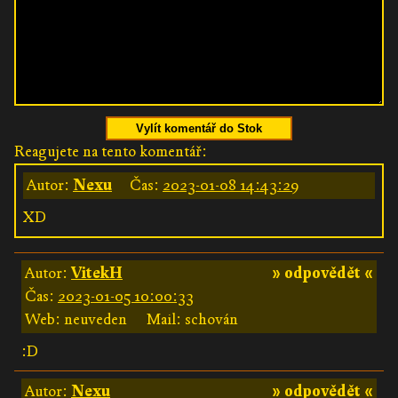
Vylít komentář do Stok
Reagujete na tento komentář:
Autor:
Nexu
Čas:
2023-01-08 14:43:29
XD
Autor:
VitekH
» odpovědět «
Čas:
2023-01-05 10:00:33
Web: neuveden
Mail: schován
:D
Autor:
Nexu
» odpovědět «