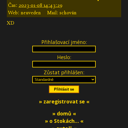
Čas:
2023-01-08 14:43:29
Web: neuveden
Mail: schován
XD
Přihlašovací jméno:
Heslo:
Zůstat přihlášen:
» zaregistrovat se «
» domů «
» o Stokách… «