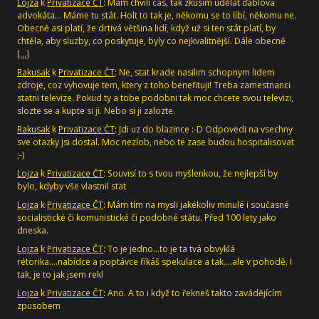
Lojza
k
Privatizace ČT
: Mám chvíli cas, tak zkusím udělat ďáblova
advokáta... Máme tu stát. Holt to tak je, někomu se to líbí, někomu ne.
Obecně asi platí, že drtivá většina lidí, když už si ten stát platí, by
chtěla, aby sluzby, co poskytuje, byly co nejkvalitnější. Dále obecně
[…]
Rakusak
k
Privatizace ČT
: Ne, stat krade nasilim schopnym lidem
zdroje, coz vyhovuje tem, ktery z toho benefituji! Treba zamestnanci
statni televize. Pokud ty a tobe podobni tak moc chcete svou televizi,
slozte se a kupte si ji. Nebo si ji zalozte.
Rakusak
k
Privatizace ČT
: Jdi uz do blazince :-D Odpovedi na vsechny
sve otazky jsi dostal. Moc nezlob, nebo te zase budou hospitalisovat
;-)
Lojza
k
Privatizace ČT
: Souvisí to s tvou myšlenkou, že nejlepší by
bylo, kdyby vše vlastnil stat
Lojza
k
Privatizace ČT
: Mám tím na mysli jakékoliv minulé i současné
socialistické či komunistické či podobné státu. Před 100 lety jako
dneska.
Lojza
k
Privatizace ČT
: To je jedno...to je ta tvá obvyklá
rétorika....nabídce a poptávce říkáš spekulace a tak....ale v pohodě. I
tak, je to jak jsem rekl
Lojza
k
Privatizace ČT
: Ano. A to i když to řekneš takto zavádějícím
zpusobem