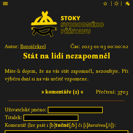
Autor:
Boroíčekrel
Čas: 2023-01-03 00:00:02
Stát na lidi nezapomněl
Máte-li dojem, že na vás stát zapomněl, nezoufejte. Při
výběru daní si na vás určitě vzpomene.
» komentáře (2) «
Přečtení: 3703
Uživatelské jméno:
Titulek:
Komentář (lze psát i [b]
tučně
[/b] či [i]
kurzívou
[/i]):