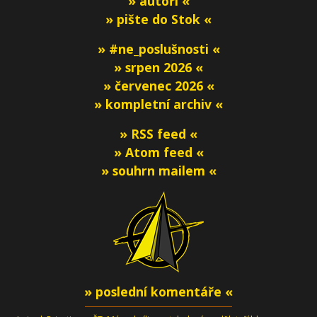
» autoři «
» pište do Stok «
» #ne_poslušnosti «
» srpen 2026 «
» červenec 2026 «
» kompletní archiv «
» RSS feed «
» Atom feed «
» souhrn mailem «
» poslední komentáře «