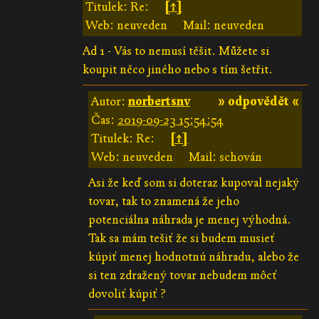
Titulek: Re:
[↑]
Web: neuveden
Mail: neuveden
Ad 1 - Vás to nemusí těšit. Můžete si
koupit něco jiného nebo s tím šetřit.
Autor:
norbertsnv
» odpovědět «
Čas:
2019-09-23 15:54:54
Titulek: Re:
[↑]
Web: neuveden
Mail: schován
Asi že keď som si doteraz kupoval nejaký
tovar, tak to znamená že jeho
potenciálna náhrada je menej výhodná.
Tak sa mám tešiť že si budem musieť
kúpiť menej hodnotnú náhradu, alebo že
si ten zdražený tovar nebudem môcť
dovoliť kúpiť ?