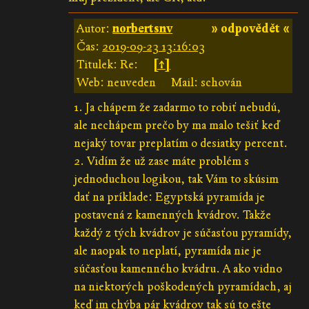
Autor:
norbertsnv
» odpovědět «
Čas:
2019-09-23 13:16:03
Titulek: Re:
[↑]
Web: neuveden
Mail: schován
1. Ja chápem že zadarmo to robiť nebudú,
ale nechápem prečo by ma malo tešiť keď
nejaký tovar preplatím o desiatky percent.
2. Vidím že už zase máte problém s
jednoduchou logikou, tak Vám to skúsim
dať na príklade: Egyptská pyramída je
postavená z kamenných kvádrov. Takže
každý z tých kvádrov je súčasťou pyramídy,
ale naopak to neplatí, pyramída nie je
súčasťou kamenného kvádru. A ako vidno
na niektorých poškodených pyramídach, aj
keď im chýba pár kvádrov tak sú to ešte