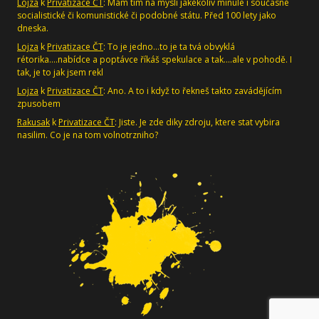
Lojza
k
Privatizace ČT
: Mám tím na mysli jakékoliv minulé i současné
socialistické či komunistické či podobné státu. Před 100 lety jako
dneska.
Lojza
k
Privatizace ČT
: To je jedno...to je ta tvá obvyklá
rétorika....nabídce a poptávce říkáš spekulace a tak....ale v pohodě. I
tak, je to jak jsem rekl
Lojza
k
Privatizace ČT
: Ano. A to i když to řekneš takto zavádějícím
zpusobem
Rakusak
k
Privatizace ČT
: Jiste. Je zde diky zdroju, ktere stat vybira
nasilim. Co je na tom volnotrzniho?