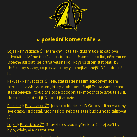
» poslední komentáře «
Lojza
k
Privatizace ČT
: Mám chvíli cas, tak zkusím udělat ďáblova
advokáta... Máme tu stát. Holt to tak je, někomu se to líbí, někomu ne.
Obecně asi platí, že drtivá většina lidí, když už si ten stát platí, by
chtěla, aby sluzby, co poskytuje, byly co nejkvalitnější. Dále obecně
[…]
Rakusak
k
Privatizace ČT
: Ne, stat krade nasilim schopnym lidem
zdroje, coz vyhovuje tem, ktery z toho benefituji! Treba zamestnanci
statni televize. Pokud ty a tobe podobni tak moc chcete svou televizi,
slozte se a kupte si ji. Nebo si ji zalozte.
Rakusak
k
Privatizace ČT
: Jdi uz do blazince :-D Odpovedi na vsechny
sve otazky jsi dostal. Moc nezlob, nebo te zase budou hospitalisovat
;-)
Lojza
k
Privatizace ČT
: Souvisí to s tvou myšlenkou, že nejlepší by
bylo, kdyby vše vlastnil stat