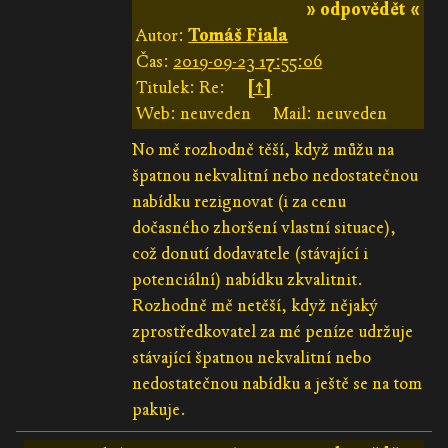
» odpovědět «
Autor:
Tomáš Fiala
Čas:
2019-09-23 17:55:06
Titulek: Re:
[↑]
Web: neuveden
Mail: neuveden
No mě rozhodně těší, když můžu na
špatnou nekvalitní nebo nedostatečnou
nabídku rezignovat (i za cenu
dočasného zhoršení vlastní situace),
což donutí dodavatele (stávající i
potenciální) nabídku zkvalitnit.
Rozhodně mě netěší, když nějaký
zprostředkovatel za mé peníze udržuje
stávající špatnou nekvalitní nebo
nedostatečnou nabídku a ještě se na tom
pakuje.