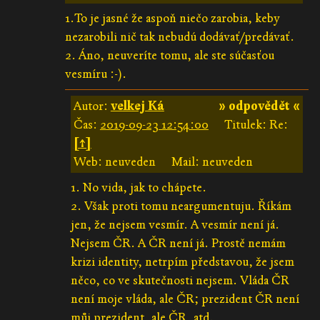
1.To je jasné že aspoň niečo zarobia, keby
nezarobili nič tak nebudú dodávať/predávať.
2. Áno, neuveríte tomu, ale ste súčasťou
vesmíru :-).
Autor:
velkej Ká
» odpovědět «
Čas:
2019-09-23 12:54:00
Titulek: Re:
[↑]
Web: neuveden
Mail: neuveden
1. No vida, jak to chápete.
2. Však proti tomu neargumentuju. Říkám
jen, že nejsem vesmír. A vesmír není já.
Nejsem ČR. A ČR není já. Prostě nemám
krizi identity, netrpím představou, že jsem
něco, co ve skutečnosti nejsem. Vláda ČR
není moje vláda, ale ČR; prezident ČR není
můj prezident, ale ČR, atd.