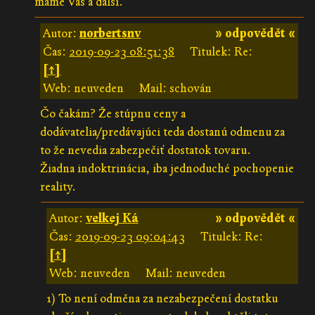
máme Vás a další.
Autor:
norbertsnv
» odpovědět «
Čas:
2019-09-23 08:51:38
Titulek: Re:
[↑]
Web: neuveden
Mail: schován
Čo čakám? Že stúpnu ceny a
dodávatelia/predávajúci teda dostanú odmenu za
to že nevedia zabezpečiť dostatok tovaru.
Žiadna indoktrinácia, iba jednoduché pochopenie
reality.
Autor:
velkej Ká
» odpovědět «
Čas:
2019-09-23 09:04:43
Titulek: Re:
[↑]
Web: neuveden
Mail: neuveden
1) To není odměna za nezabezpečení dostatku