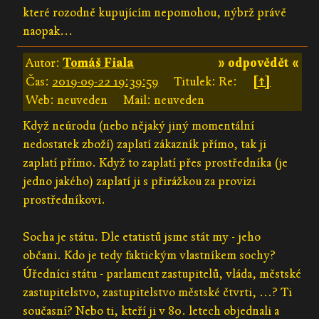
které rozodně kupujícím nepomohou, nýbrž právě
naopak...
Autor:
Tomáš Fiala
» odpovědět «
Čas:
2019-09-22 19:39:59
Titulek: Re:
[↑]
Web: neuveden
Mail: neuveden
Když neúrodu (nebo nějaký jiný momentální
nedostatek zboží) zaplatí zákazník přímo, tak ji
zaplatí přímo. Když to zaplatí přes prostředníka (je
jedno jakého) zaplatí ji s přirážkou za provizi
prostředníkovi.
Socha je státu. Dle etatistů jsme stát my - jeho
občani. Kdo je tedy faktickým vlastníkem sochy?
Úředníci státu - parlament zastupitelů, vláda, městské
zastupitelstvo, zastupitelstvo městské čtvrti, ...? Ti
současní? Nebo ti, kteří ji v 80. letech objednali a