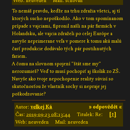
Web: neuveden
Mail: schován
To nemáš pravdu, keďže na trhu zdražia všetci, aj tí
ktorých sucho nepoškodilo. Ako v tom spomínanom
prípade s vajciami, fipronil našli na pár farmách v
Holandsku, ale vajcia zdraželi po celej Európe a
navyše neprimerane veľa v pomere k tomu akú malú
časť produkcie dodávalo tých pár postihnutých
fariem.
A čomu na slovnom spojení "štát sme my"
nerozumieš? Veď to musí pochopiť aj školák zo ZŠ.
Navyše ako tvoje nepochopenie reality súvisí so
skutočnosťou že vlastník sochy si nepraje jej
poškodzovanie?
Autor:
velkej Ká
» odpovědět «
Čas:
2019-09-23 08:13:44
Titulek: Re:
[↑]
Web: neuveden
Mail: neuveden