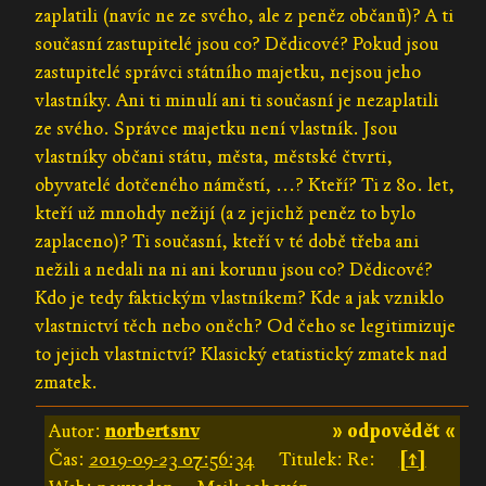
zaplatili (navíc ne ze svého, ale z peněz občanů)? A ti
současní zastupitelé jsou co? Dědicové? Pokud jsou
zastupitelé správci státního majetku, nejsou jeho
vlastníky. Ani ti minulí ani ti současní je nezaplatili
ze svého. Správce majetku není vlastník. Jsou
vlastníky občani státu, města, městské čtvrti,
obyvatelé dotčeného náměstí, ...? Kteří? Ti z 80. let,
kteří už mnohdy nežijí (a z jejichž peněz to bylo
zaplaceno)? Ti současní, kteří v té době třeba ani
nežili a nedali na ni ani korunu jsou co? Dědicové?
Kdo je tedy faktickým vlastníkem? Kde a jak vzniklo
vlastnictví těch nebo oněch? Od čeho se legitimizuje
to jejich vlastnictví? Klasický etatistický zmatek nad
zmatek.
Autor:
norbertsnv
» odpovědět «
Čas:
2019-09-23 07:56:34
Titulek: Re:
[↑]