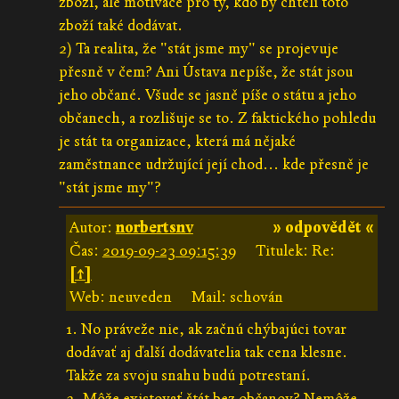
zboží, ale motivace pro ty, kdo by chtěli toto
zboží také dodávat.
2) Ta realita, že "stát jsme my" se projevuje
přesně v čem? Ani Ústava nepíše, že stát jsou
jeho občané. Všude se jasně píše o státu a jeho
občanech, a rozlišuje se to. Z faktického pohledu
je stát ta organizace, která má nějaké
zaměstnance udržující její chod... kde přesně je
"stát jsme my"?
Autor:
norbertsnv
» odpovědět «
Čas:
2019-09-23 09:15:39
Titulek: Re:
[↑]
Web: neuveden
Mail: schován
1. No práveže nie, ak začnú chýbajúci tovar
dodávať aj ďalší dodávatelia tak cena klesne.
Takže za svoju snahu budú potrestaní.
2. Môže existovať štát bez občanov? Nemôže.