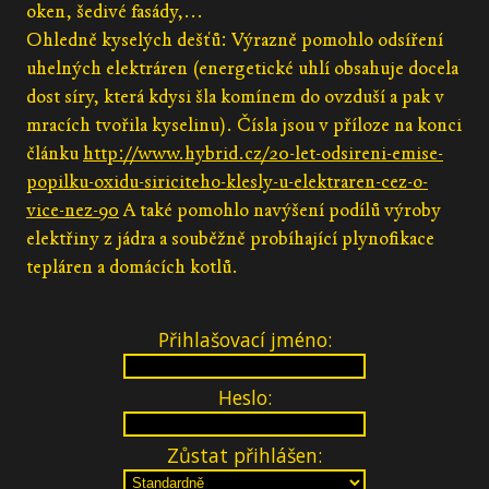
oken, šedivé fasády,...
Ohledně kyselých dešťů: Výrazně pomohlo odsíření
uhelných elektráren (energetické uhlí obsahuje docela
dost síry, která kdysi šla komínem do ovzduší a pak v
mracích tvořila kyselinu). Čísla jsou v příloze na konci
článku
http://www.hybrid.cz/20-let-odsireni-emise-
popilku-oxidu-siriciteho-klesly-u-elektraren-cez-o-
vice-nez-90
A také pomohlo navýšení podílů výroby
elektřiny z jádra a souběžně probíhající plynofikace
tepláren a domácích kotlů.
Přihlašovací jméno:
Heslo:
Zůstat přihlášen: