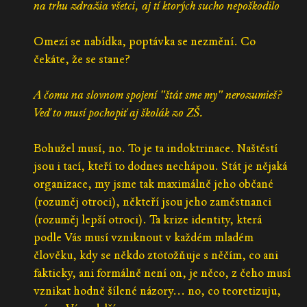
na trhu zdražia všetci, aj tí ktorých sucho nepoškodilo
Omezí se nabídka, poptávka se nezmění. Co
čekáte, že se stane?
A čomu na slovnom spojení "štát sme my" nerozumieš?
Veď to musí pochopiť aj školák zo ZŠ.
Bohužel musí, no. To je ta indoktrinace. Naštěstí
jsou i tací, kteří to dodnes nechápou. Stát je nějaká
organizace, my jsme tak maximálně jeho občané
(rozuměj otroci), někteří jsou jeho zaměstnanci
(rozuměj lepší otroci). Ta krize identity, která
podle Vás musí vzniknout v každém mladém
člověku, kdy se někdo ztotožňuje s něčím, co ani
fakticky, ani formálně není on, je něco, z čeho musí
vznikat hodně šílené názory... no, co teoretizuju,