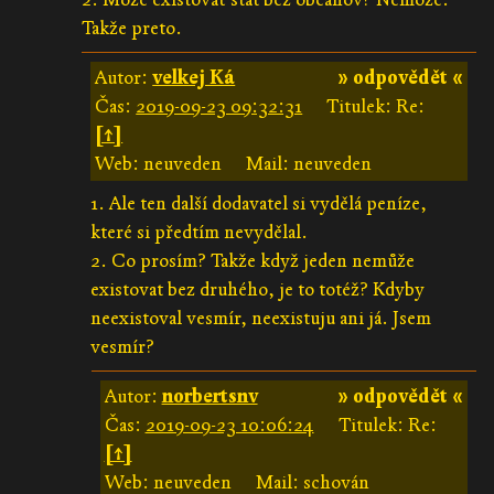
Takže preto.
Autor:
velkej Ká
» odpovědět «
Čas:
2019-09-23 09:32:31
Titulek: Re:
[↑]
Web: neuveden
Mail: neuveden
1. Ale ten další dodavatel si vydělá peníze,
které si předtím nevydělal.
2. Co prosím? Takže když jeden nemůže
existovat bez druhého, je to totéž? Kdyby
neexistoval vesmír, neexistuju ani já. Jsem
vesmír?
Autor:
norbertsnv
» odpovědět «
Čas:
2019-09-23 10:06:24
Titulek: Re:
[↑]
Web: neuveden
Mail: schován