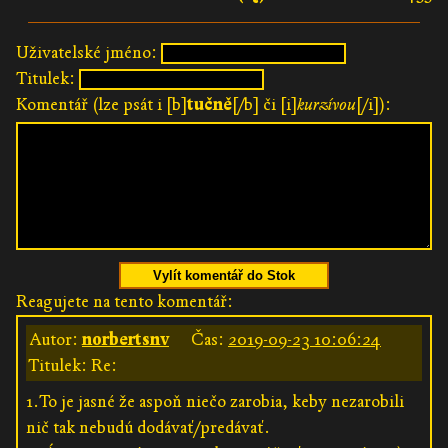
Uživatelské jméno:
Titulek:
Komentář (lze psát i [b]
tučně
[/b] či [i]
kurzívou
[/i]):
Vylít komentář do Stok
Reagujete na tento komentář:
Autor:
norbertsnv
Čas:
2019-09-23 10:06:24
Titulek: Re:
1.To je jasné že aspoň niečo zarobia, keby nezarobili
nič tak nebudú dodávať/predávať.