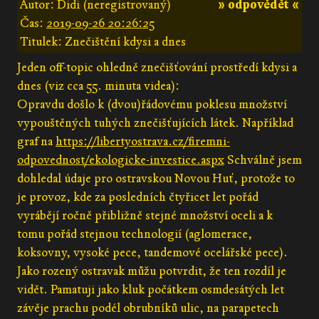
Autor: Didi (neregistrovaný)
» odpovědět «
Čas:
2019-09-26 20:26:25
Titulek: Znečištění kdysi a dnes
Jeden off-topic ohledně znečišťování prostředí kdysi a
dnes (viz cca 55. minuta videa):
Opravdu došlo k (dvou)řádovému poklesu množství
vypouštěných tuhých znečišťujících látek. Například
graf na
https://libertyostrava.cz/firemni-
odpovednost/ekologicke-investice.aspx
Schválně jsem
dohledal údaje pro ostravskou Novou Huť, protože to
je provoz, kde za posledních čtyřicet let pořád
vyrábějí ročně přibližně stejné množství oceli a k
tomu pořád stejnou technologií (aglomerace,
koksovny, vysoké pece, tandemové ocelářské pece).
Jako rozený ostravak můžu potvrdit, že ten rozdíl je
vidět. Pamatuji jako kluk počátkem osmdesátých let
závěje prachu podél obrubníků ulic, na parapetech