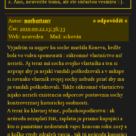
2. Áno, neuveríte tomu, ale ste súčasťou vesmíru :-).
Autor:
norbertsnv
» odpovědět «
Čas:
2019-09-22 13:36:33
Web: neuveden
Mail: schován
Vyjadrím sa najprv ku soche maršála Koneva, keďže
bola vo videu spomenutá : súkromné vlastníctvo nič
nerieši. Aj teraz má socha svojho vlastníka a ten si
nepraje aby ju nejakí vandali poškodzovali a v ankape
si rovnako vlastník svojej sochy nebude priať aby mu
ju vandali poškodzovali. Takže súkromné vlastníctvo
nijako nerieši existenciu odporcov postavenia sochy
kontroverznej historickej osobnosti.
A teraz ku hlavnej téme, poľnohospodárstvu : ak
neúrodu nezaplatí štát, zaplatia ju priamo kupujúci a
kto si pamätáme nedostatok vajec koncom roku 2017 a
o koľko vtedy zdraželi vajcia , tak tú neúrodu kupujúci