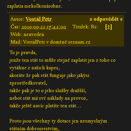
zaplatia niekoľkonásobne.
Autor:
Vostál Petr
» odpovědět «
Čas:
2019-09-22 17:42:00
Titulek: Re:
[↑]
Web: neuveden
Mail: VostalPetr v doméně seznam.cz
To je pravda,
jenže ten stát to může stejně zaplatit jen z toho co
vytáhne z našich kapes,
akoráte že pak stát funguje jako jakýsi
zprostředkovatel,
takže pak je to o jeho služby dražšší,
nebot stát má své náklady na provoz,
takže ještě navíc platíte ten stát...
Proto jsou všechny ty dotace jen nesmyslným
státním dobroserstvím,