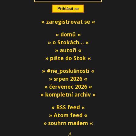
» zaregistrovat se «
» domů «
» o Stokách… «
» autoři «
» pište do Stok «
» #ne_poslušnosti «
» srpen 2026 «
» červenec 2026 «
» kompletní archiv «
» RSS feed «
» Atom feed «
» souhrn mailem «