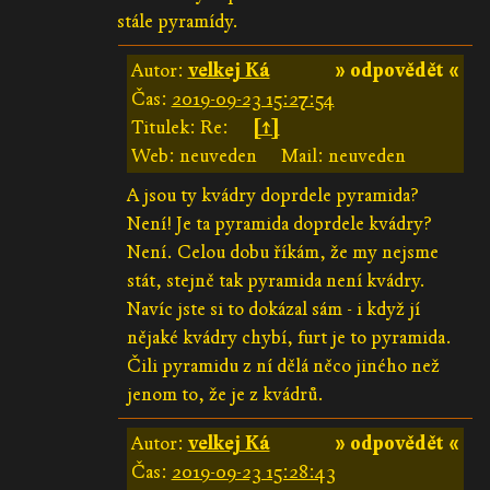
stále pyramídy.
Autor:
velkej Ká
» odpovědět «
Čas:
2019-09-23 15:27:54
Titulek: Re:
[↑]
Web: neuveden
Mail: neuveden
A jsou ty kvádry doprdele pyramida?
Není! Je ta pyramida doprdele kvádry?
Není. Celou dobu říkám, že my nejsme
stát, stejně tak pyramida není kvádry.
Navíc jste si to dokázal sám - i když jí
nějaké kvádry chybí, furt je to pyramida.
Čili pyramidu z ní dělá něco jiného než
jenom to, že je z kvádrů.
Autor:
velkej Ká
» odpovědět «
Čas:
2019-09-23 15:28:43