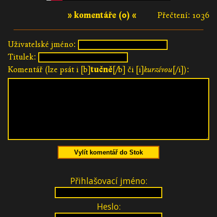
» komentáře (0) «
Přečtení: 1036
Uživatelské jméno:
Titulek:
Komentář (lze psát i [b]
tučně
[/b] či [i]
kurzívou
[/i]):
Vylít komentář do Stok
Přihlašovací jméno:
Heslo: