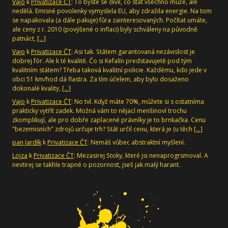
Vajo
k
Privatizace ČT
: To byste se divil, co stát všechno může, ale
nedělá. Emisné povolenky vymyslela EU, aby zdražila energie. Na tom
se napakovala (a dále pakuje) fůra zainteresovaných. Počítat umáte,
ale ceny z r. 2010 (povýšené o inflaci) byly schváleny na původně
patnáct,
[…]
Vajo
k
Privatizace ČT
: Asi tak. Státem garantovaná nezávislost je
dobrej fór. Ale k té kvalitě. Čo si Kefalín predstavujetě pod tým
kvalitním státem? Třeba taková kvalitní policie. Každému, kdo jede v
obci 51 km/hod dá flastra. Za tím účelem, aby bylo dosaženo
dokonalé kvality,
[…]
Vajo
k
Privatizace ČT
: No tvl. Když máte 70%, můžete si s ostatníma
prakticky vytřít zadek. Možná vám to nějací menšinoví trochu
zkomplikují, ale pro dobře zaplacené právníky je to brnkačka. Cenu
"bezemisních" zdrojů určuje trh? Stát určil cenu, která je (u těch
[…]
pan Jardík
k
Privatizace ČT
: Nemáš vůbec abstraktní myšlení.
Lojza
k
Privatizace ČT
: Mezasirej Stoky, které jsi nenaprogrsmoval. A
nevtirej se takhle trapné o pozornost, jseš jak malý harant.