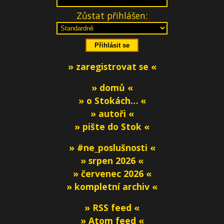
Zůstat přihlášen:
» zaregistrovat se «
» domů «
» o Stokách… «
» autoři «
» pište do Stok «
» #ne_poslušnosti «
» srpen 2026 «
» červenec 2026 «
» kompletní archiv «
» RSS feed «
» Atom feed «