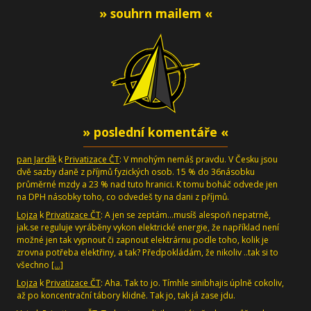
» souhrn mailem «
» poslední komentáře «
pan Jardík
k
Privatizace ČT
: V mnohým nemáš pravdu. V Česku jsou
dvě sazby daně z příjmů fyzických osob. 15 % do 36násobku
průměrné mzdy a 23 % nad tuto hranici. K tomu boháč odvede jen
na DPH násobky toho, co odvedeš ty na dani z příjmů.
Lojza
k
Privatizace ČT
: A jen se zeptám...musíš alespoň nepatrně,
jak.se reguluje vyráběny vykon elektrické energie, že například není
možné jen tak vypnout či zapnout elektrárnu podle toho, kolik je
zrovna potřeba elektřiny, a tak? Předpokládám, že nikoliv ..tak si to
všechno
[…]
Lojza
k
Privatizace ČT
: Aha. Tak to jo. Tímhle sinibhajis úplně cokoliv,
až po koncentrační tábory klidně. Tak jo, tak já zase jdu.