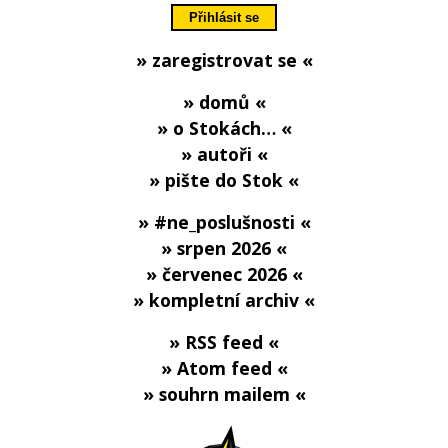
» zaregistrovat se «
» domů «
» o Stokách… «
» autoři «
» pište do Stok «
» #ne_poslušnosti «
» srpen 2026 «
» červenec 2026 «
» kompletní archiv «
» RSS feed «
» Atom feed «
» souhrn mailem «