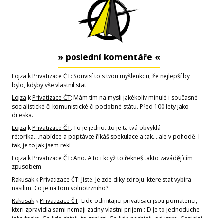
» poslední komentáře «
Lojza
k
Privatizace ČT
: Souvisí to s tvou myšlenkou, že nejlepší by
bylo, kdyby vše vlastnil stat
Lojza
k
Privatizace ČT
: Mám tím na mysli jakékoliv minulé i současné
socialistické či komunistické či podobné státu. Před 100 lety jako
dneska.
Lojza
k
Privatizace ČT
: To je jedno...to je ta tvá obvyklá
rétorika....nabídce a poptávce říkáš spekulace a tak....ale v pohodě. I
tak, je to jak jsem rekl
Lojza
k
Privatizace ČT
: Ano. A to i když to řekneš takto zavádějícím
zpusobem
Rakusak
k
Privatizace ČT
: Jiste. Je zde diky zdroju, ktere stat vybira
nasilim. Co je na tom volnotrzniho?
Rakusak
k
Privatizace ČT
: Lide odmitajici privatisaci jsou pomatenci,
kteri zpravidla sami nemaji zadny vlastni prijem :-D Je to jednoduche