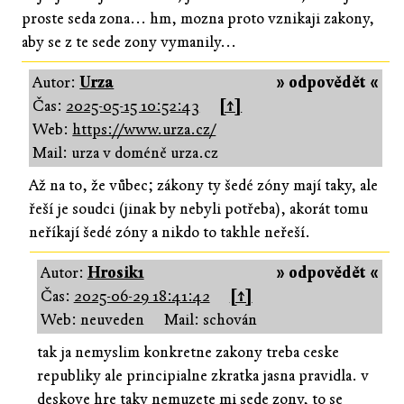
proste seda zona... hm, mozna proto vznikaji zakony,
aby se z te sede zony vymanily...
Autor:
Urza
» odpovědět «
Čas:
2025-05-15 10:52:43
[↑]
Web:
https://www.urza.cz/
Mail: urza v doméně urza.cz
Až na to, že vůbec; zákony ty šedé zóny mají taky, ale
řeší je soudci (jinak by nebyli potřeba), akorát tomu
neříkají šedé zóny a nikdo to takhle neřeší.
Autor:
Hrosik1
» odpovědět «
Čas:
2025-06-29 18:41:42
[↑]
Web: neuveden
Mail: schován
tak ja nemyslim konkretne zakony treba ceske
republiky ale principialne zkratka jasna pravidla. v
deskove hre taky nemuzete mi sede zony, to se