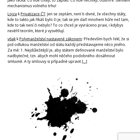
jako facka. Co lide chteji, to zaplati. Co lide nechteji, odumre. Genialni
mechanismus volneho trhu!
Lojza
k
Privatizace ČT
: Jen se zeptám, není ti divné, že všechny státy,
kde to takto jak říkáš bylo či je, tak se jim daří mnohem hůře než tam,
kde to tak není či nebylo? To co chceš je vyvráceno praxi, i kdybys
nevěřil teoriím, které ji vysvětlují.
v6ak
k
Polymanželství nastavené zákonem
: Především bych řekl, že si
pid odlukou manželství od státu každý představujeme něco jiného.
Za mě: 1. Nejdůležitější je, aby státem definované manželství bylo
nadbytečné, tzn. abych mohl něčeho podobného dosáhnout
smluvně. A ty smlouvy si případně upravit
[…]