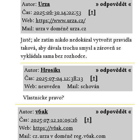
Autor:
Urza
» odpovědět «
Čas:
2025-06-30 14:02:53
[↑]
Web:
https://www.urza.cz/
Mail: urza v doméně urza.cz
Jistě; ale zatím nikdo nedokázal vytvořit pravidla
taková, aby dávala trochu smysl a zároveň se
vykládala sama bez rozhodce.
Autor:
Hrosik1
» odpovědět «
Čas:
2025-07-04 12:38:13
[↑]
Web: neuveden
Mail: schován
Vlastnicke pravo?
Autor:
v6ak
» odpovědět «
Čas:
2025-07-12 10:09:16
[↑]
Web:
https://v6ak.com
Mail: cz.urza v doméně reg.v6ak.com