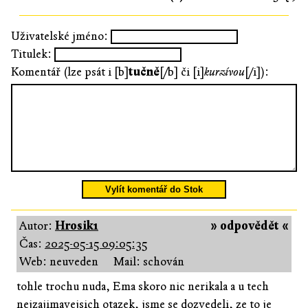
Uživatelské jméno:
Titulek:
Komentář (lze psát i [b]
tučně
[/b] či [i]
kurzívou
[/i]):
Vylít komentář do Stok
Autor:
Hrosik1
» odpovědět «
Čas:
2025-05-15 09:05:35
Web: neuveden
Mail: schován
tohle trochu nuda, Ema skoro nic nerikala a u tech
nejzajimavejsich otazek, jsme se dozvedeli, ze to je