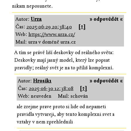
nikam neposunete.
Autor:
Urza
» odpovědět «
Čas:
2025-06-29 20:38:40
[↑]
Web:
https://www.urza.cz/
Mail: urza v doméně urza.cz
A tím se právě liší deskovky od reálného světa:
Deskovky mají jasný model, který lze popsat
pravidly; reálný svět je na to příliš komplexní.
Autor:
Hrosik1
» odpovědět «
Čas:
2025-06-30 12:38:08
[↑]
Web: neuveden
Mail: schován
ale zrejme prave proto si lide od nepameti
pravidla vytvareji, aby tento komplexni svet a
vztahy v nem zprehlednili