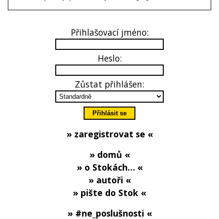
Přihlašovací jméno:
Heslo:
Zůstat přihlášen:
» zaregistrovat se «
» domů «
» o Stokách… «
» autoři «
» pište do Stok «
» #ne_poslušnosti «