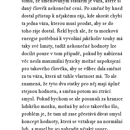
tomu, že směňovaným statkem je váza, které si
daný člověk nekonečně cení. Po směně by hned
dostal přístup k nějakému ráji, kde akorát chybí
ta jedna váza, kterou musí prodat, aby se do
toho ráje dostal. Řekl bych ale, že ta mozková
energie potřebná k vyvolání jakékoliv touhy má
taky své limity, tudíž nekonečné hodnoty lze
docílit pouze v tom případě, pokud by nabízená
věc nesla maximální fyzicky možné uspokojení
pro takového člověka, aby se vůbec dala směnit
za tu vázu, která už tuhle vlastnost má. To ale
znamená, že tyto dva statky pro něj mají úplně
stejnou hodnotu, a směna potom asi ztrácí
smysl. Pokud bychom se ale posunuli za hranice
lidského mozku, možná by něco takového šlo,
problém je, že tam už zase přestává dávat smysl
koncept hodnoty, která se vztahuje na normální
lidi, a musel by jej nahradit nějaký super-