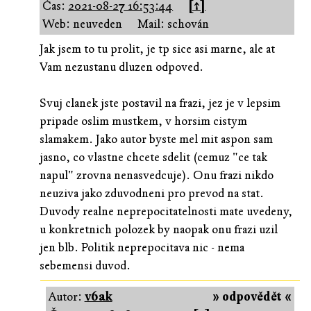
Čas:
2021-08-27 16:53:44
[↑]
Web: neuveden
Mail: schován
Jak jsem to tu prolit, je tp sice asi marne, ale at
Vam nezustanu dluzen odpoved.
Svuj clanek jste postavil na frazi, jez je v lepsim
pripade oslim mustkem, v horsim cistym
slamakem. Jako autor byste mel mit aspon sam
jasno, co vlastne chcete sdelit (cemuz "ce tak
napul" zrovna nenasvedcuje). Onu frazi nikdo
neuziva jako zduvodneni pro prevod na stat.
Duvody realne neprepocitatelnosti mate uvedeny,
u konkretnich polozek by naopak onu frazi uzil
jen blb. Politik neprepocitava nic - nema
sebemensi duvod.
Autor:
v6ak
» odpovědět «