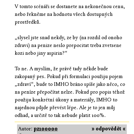
V tomto scénáři se dostanete na nekonečnou cenu,
nebo řekněme na hodnotu všech dostupných
prostředků.
„slysel jste snad nekdy, ze by (na rozdil od onoho
zdravi) na penize neslo prepocitat treba zvetsene
kozi nebo jiny aspirin?“
To ne. A myslím, že právě tady někde bude
zakopaný pes. Pokud při formulaci použiju pojem
„zdraví“, bude to IMHO bráno spíše jako něco, co
na peníze přepočítat nelze. Pokud pro popis téhož
použiju konkrétní úkony a materiály, IMHO to
najednou půjde převést lépe. Ale je to jen můj
odhad, a určitě to tak nebude platit 100%.
Autor:
pz100000
» odpovědět «