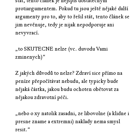
stát, tento článek je nejspíš dostatečným
protiargumentem. Pokud tu jsou ještě nějaké další
argumenty pro to, aby to řešil stát, tento článek se
jim nevěnuje, tedy je nijak nepodporuje ani
nevyvrací.
„to SKUTECNE nelze (vc. duvodu Vami
zminenych)“
Z jakých důvodů to nelze? Zdraví sice přímo na
peníze přepočítávat nebudu, ale typicky bude
nějaká částka, jakou budu ochoten obětovat za
nějakou zdravotní péči.
„nebo o xy natolik zasadni, ze libovolne (a klidne i
presne zname a extremni) naklady nema smysl
resit.“