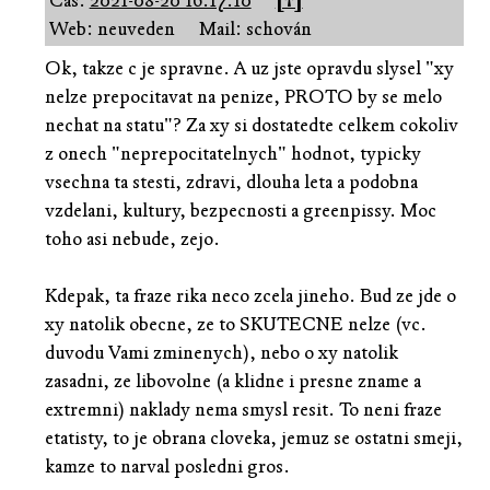
Čas:
2021-08-20 16:17:10
[↑]
Web: neuveden
Mail: schován
Ok, takze c je spravne. A uz jste opravdu slysel "xy
nelze prepocitavat na penize, PROTO by se melo
nechat na statu"? Za xy si dostatedte celkem cokoliv
z onech "neprepocitatelnych" hodnot, typicky
vsechna ta stesti, zdravi, dlouha leta a podobna
vzdelani, kultury, bezpecnosti a greenpissy. Moc
toho asi nebude, zejo.
Kdepak, ta fraze rika neco zcela jineho. Bud ze jde o
xy natolik obecne, ze to SKUTECNE nelze (vc.
duvodu Vami zminenych), nebo o xy natolik
zasadni, ze libovolne (a klidne i presne zname a
extremni) naklady nema smysl resit. To neni fraze
etatisty, to je obrana cloveka, jemuz se ostatni smeji,
kamze to narval posledni gros.