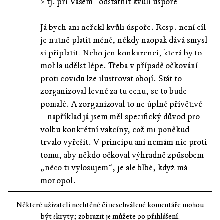
> tj. pri Vasem "odstatnit kvuli uspore"
Já bych ani neřekl kvůli úspoře. Resp. není cíl
je nutně platit méně, někdy naopak dává smysl
si připlatit. Nebo jen konkurenci, která by to
mohla udělat lépe. Třeba v případě očkování
proti covidu lze ilustrovat obojí. Stát to
zorganizoval levně za tu cenu, se to bude
pomalé. A zorganizoval to ne úplně přívětivě
– například já jsem měl specifický důvod pro
volbu konkrétní vakcíny, což mi poněkud
trvalo vyřešit. V principu ani nemám nic proti
tomu, aby někdo očkoval výhradně způsobem
„něco ti vylosujem“, je ale blbé, když má
monopol.
Některé uživateli nechtěné či neschválené komentáře mohou
být skryty; zobrazit je můžete po přihlášení.