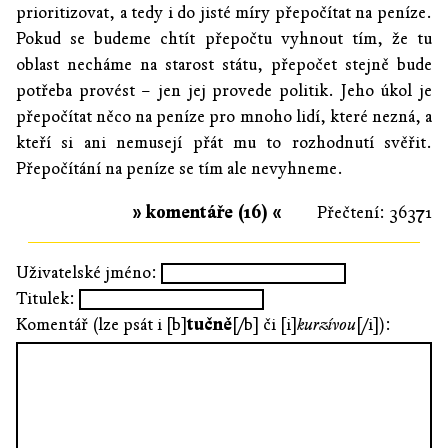
prioritizovat, a tedy i do jisté míry přepočítat na peníze.
Pokud se budeme chtít přepočtu vyhnout tím, že tu
oblast necháme na starost státu, přepočet stejně bude
potřeba provést – jen jej provede politik. Jeho úkol je
přepočítat něco na peníze pro mnoho lidí, které nezná, a
kteří si ani nemusejí přát mu to rozhodnutí svěřit.
Přepočítání na peníze se tím ale nevyhneme.
» komentáře (16) «
Přečtení: 36371
Uživatelské jméno:
Titulek:
Komentář (lze psát i [b]
tučně
[/b] či [i]
kurzívou
[/i]):