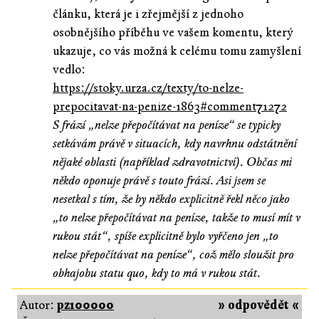
článku, která je i zřejmější z jednoho
osobnějšího příběhu ve vašem komentu, který
ukazuje, co vás možná k celému tomu zamyšlení
vedlo:
https://stoky.urza.cz/texty/to-nelze-
prepocitavat-na-penize-1863#comment71272
S frází „nelze přepočítávat na peníze“ se typicky
setkávám právě v situacích, kdy navrhnu odstátnění
nějaké oblasti (například zdravotnictví). Občas mi
někdo oponuje právě s touto frází. Asi jsem se
nesetkal s tím, že by někdo explicitně řekl něco jako
„to nelze přepočítávat na peníze, takže to musí mít v
rukou stát“, spíše explicitně bylo vyřčeno jen „to
nelze přepočítávat na peníze“, což mělo sloužit pro
obhajobu statu quo, kdy to má v rukou stát.
Autor:
pz100000
» odpovědět «