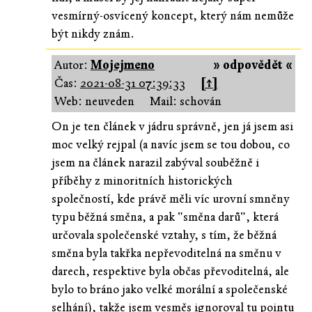
vesmírný-osvícený koncept, který nám nemůže
být nikdy znám.
Autor:
Mojejmeno
» odpovědět «
Čas:
2021-08-31 07:39:33
[↑]
Web: neuveden
Mail: schován
On je ten článek v jádru správně, jen já jsem asi
moc velký rejpal (a navíc jsem se tou dobou, co
jsem na článek narazil zabýval souběžně i
příběhy z minoritních historických
společností, kde právě měli víc urovní smněny
typu běžná směna, a pak "směna darů", která
určovala společenské vztahy, s tím, že běžná
směna byla takřka nepřevoditelná na směnu v
darech, respektive byla občas převoditelná, ale
bylo to bráno jako velké morální a společenské
selhání), takže jsem vesměs ignoroval tu pointu