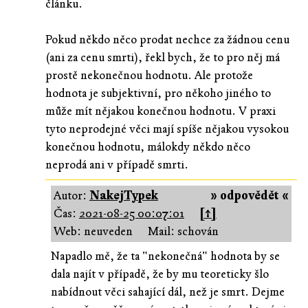
článku.
Pokud někdo něco prodat nechce za žádnou cenu
(ani za cenu smrti), řekl bych, že to pro něj má
prostě nekonečnou hodnotu. Ale protože
hodnota je subjektivní, pro někoho jiného to
může mít nějakou konečnou hodnotu. V praxi
tyto neprodejné věci mají spíše nějakou vysokou
konečnou hodnotu, málokdy někdo něco
neprodá ani v případě smrti.
Autor:
NakejTypek
» odpovědět «
Čas:
2021-08-25 00:07:01
[↑]
Web: neuveden
Mail: schován
Napadlo mě, že ta "nekonečná" hodnota by se
dala najít v případě, že by mu teoreticky šlo
nabídnout věci sahající dál, než je smrt. Dejme