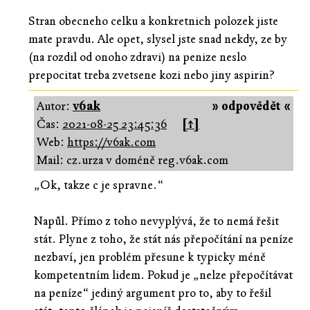
Stran obecneho celku a konkretnich polozek jiste
mate pravdu. Ale opet, slysel jste snad nekdy, ze by
(na rozdil od onoho zdravi) na penize neslo
prepocitat treba zvetsene kozi nebo jiny aspirin?
Autor:
v6ak
» odpovědět «
Čas:
2021-08-25 23:45:36
[↑]
Web:
https://v6ak.com
Mail: cz.urza v doméně reg.v6ak.com
„Ok, takze c je spravne.“
Napůl. Přímo z toho nevyplývá, že to nemá řešit
stát. Plyne z toho, že stát nás přepočítání na peníze
nezbaví, jen problém přesune k typicky méně
kompetentním lidem. Pokud je „nelze přepočítávat
na peníze“ jediný argument pro to, aby to řešil