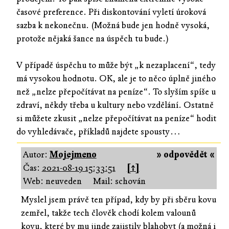
časové preference. Při diskontování vyletí úroková
sazba k nekonečnu. (Možná bude jen hodně vysoká,
protože nějaká šance na úspěch tu bude.)
V případě úspěchu to může být „k nezaplacení“, tedy
má vysokou hodnotu. OK, ale je to něco úplně jiného
než „nelze přepočítávat na peníze“. To slyším spíše u
zdraví, někdy třeba u kultury nebo vzdělání. Ostatně
si můžete zkusit „nelze přepočítávat na peníze“ hodit
do vyhledávače, příkladů najdete spousty…
Autor:
Mojejmeno
» odpovědět «
Čas:
2021-08-19 15:33:51
[↑]
Web: neuveden
Mail: schován
Myslel jsem právě ten případ, kdy by při sběru kovu
zemřel, takže tech člověk chodí kolem valounů
kovu, které by mu jinde zajistily blahobyt (a možná i