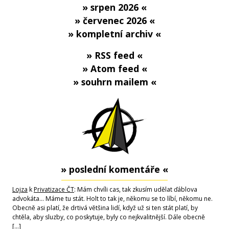
» srpen 2026 «
» červenec 2026 «
» kompletní archiv «
» RSS feed «
» Atom feed «
» souhrn mailem «
» poslední komentáře «
Lojza
k
Privatizace ČT
: Mám chvíli cas, tak zkusím udělat ďáblova
advokáta... Máme tu stát. Holt to tak je, někomu se to líbí, někomu ne.
Obecně asi platí, že drtivá většina lidí, když už si ten stát platí, by
chtěla, aby sluzby, co poskytuje, byly co nejkvalitnější. Dále obecně
[…]