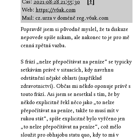
Čas:
2021-08-28 21:55:30
[↑]
Web:
https://v6ak.com
Mail: cz.urza v doméně reg.v6ak.com
Popravdě jsem si původně myslel, že ta diskuze
nepovede spíše nikam, ale nakonec to je pro mě
cenná zpětná vazba.
S frází „nelze přepočítávat na peníze“ se typicky
setkávám právě v situacích, kdy navrhnu
odstátnění nějaké oblasti (například
zdravotnictví). Občas mi někdo oponuje právě s
touto frází. Asi jsem se nesetkal s tím, že by
někdo explicitně řekl něco jako „to nelze
přepočítávat na peníze, takže to musí mít v
rukou stát“, spíše explicitně bylo vyřčeno jen
„to nelze přepočítávat na peníze“, což mělo
sloužit pro obhajobu statu quo, kdy to má v