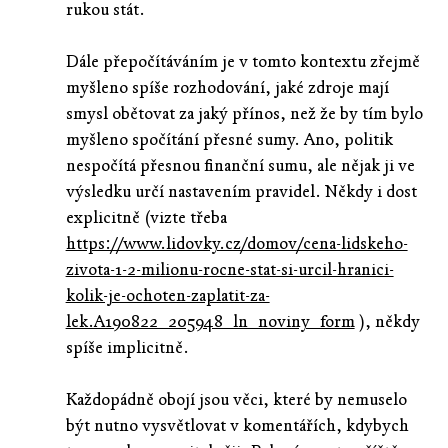
rukou stát.
Dále přepočítáváním je v tomto kontextu zřejmě
myšleno spíše rozhodování, jaké zdroje mají
smysl obětovat za jaký přínos, než že by tím bylo
myšleno spočítání přesné sumy. Ano, politik
nespočítá přesnou finanční sumu, ale nějak ji ve
výsledku určí nastavením pravidel. Někdy i dost
explicitně (vizte třeba
https://www.lidovky.cz/domov/cena-lidskeho-
zivota-1-2-milionu-rocne-stat-si-urcil-hranici-
kolik-je-ochoten-zaplatit-za-
lek.A190822_205948_ln_noviny_form
), někdy
spíše implicitně.
Každopádně obojí jsou věci, které by nemuselo
být nutno vysvětlovat v komentářích, kdybych