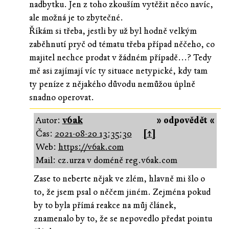
nadbytku. Jen z toho zkouším vytěžit něco navíc,
ale možná je to zbytečné.
Říkám si třeba, jestli by už byl hodně velkým
zaběhnutí pryč od tématu třeba případ něčeho, co
majitel nechce prodat v žádném případě...? Tedy
mě asi zajímají víc ty situace netypické, kdy tam
ty peníze z nějakého důvodu nemůžou úplně
snadno operovat.
Autor:
v6ak
» odpovědět «
Čas:
2021-08-20 13:35:30
[↑]
Web:
https://v6ak.com
Mail: cz.urza v doméně reg.v6ak.com
Zase to neberte nějak ve zlém, hlavně mi šlo o
to, že jsem psal o něčem jiném. Zejména pokud
by to byla přímá reakce na můj článek,
znamenalo by to, že se nepovedlo předat pointu