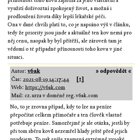
přínosnost toho kovu zajistila za jeho vlastnění a
využití doživoztní zpokojený život, a možná i
prodloužení života díky lepší lékařské péči.
Ona v dané chvíli platí to, co je napsáno výš v článku,
tedy že priority jsou jinde a aktuálně ten kov nemá pro
něj cenu, naopak by byl přítěží, ale zároveň tam je
vědomí o té případné přínosnosti toho kovu v jiné
situaci.
Autor:
v6ak
» odpovědět «
Čas:
2021-08-19 14:17:44
[↑]
Web:
https://v6ak.com
Mail: cz.urza v doméně reg.v6ak.com
No, to je zrovna případ, kdy to lze na peníze
přepočítat celkem přímočaře a ten člověk vlastně
potřebuje peníze. Samozřejmě je ale otázka, jestli by
při tom sběru kovů nezemřel hlady ještě před jejich
prodejem. To pak spíše znamená extrémně vysoké