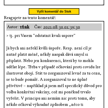
Vylít komentář do Stok
Reagujete na tento komentář:
Autor:
v6ak
Čas:
2021-08-30 01:39:30
> tj. pri Vasem "odstatnit kvuli uspore"
Já bych ani neřekl kvůli úspoře. Resp. není cíl je
nutně platit méně, někdy naopak dává smysl si
připlatit. Nebo jen konkurenci, která by to mohla
udělat lépe. Třeba v případě očkování proti covidu lze
ilustrovat obojí. Stát to zorganizoval levně za tu cenu,
se to bude pomalé. A zorganizoval to ne úplně
přívětivě – například já jsem měl specifický důvod pro
volbu konkrétní vakcíny, což mi poněkud trvalo
vyřešit. V principu ani nemám nic proti tomu, aby
někdo očkoval výhradně způsobem „něco ti