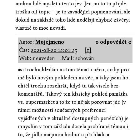
mohou lidé myslet i tento jev. Jen mi to tu přijde
trošku off-topic – je to zavádějící pojmenování, ale
dokud na základě toho lidé nedělají chybné závěry,
vlastně to moc nevadí.
Autor:
Mojejmeno
» odpovědět «
Čas:
2021-08-20 12:01:25
[↑]
Web: neuveden
Mail: schován
asi trochu hledám na tom tématu něco, co by pro
mě bylo novým pohledem na věc, a taky jsem ho
chtěl trochu rozehrát, když tu tak viselo bez
komentářů. Takový ten klasický pohled památka
vs. supermarket a to že to nějak porovnat jde (v
rámci možnosti současných preferencí
vyjádřených v aktuálně dostupných penězích) je
mnyslím v tom základu docela probírané téma a i
to, že jídlo ma jinou hodnotu při hladu a