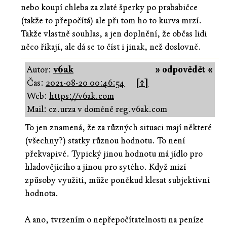
nebo koupí chleba za zlaté šperky po prababičce
(takže to přepočítá) ale při tom ho to kurva mrzí.
Takže vlastně souhlas, a jen doplnění, že občas lidi
něco říkají, ale dá se to číst i jinak, než doslovně.
Autor:
v6ak
» odpovědět «
Čas:
2021-08-20 00:46:54
[↑]
Web:
https://v6ak.com
Mail: cz.urza v doméně reg.v6ak.com
To jen znamená, že za různých situaci mají některé
(všechny?) statky různou hodnotu. To není
překvapivé. Typický jinou hodnotu má jídlo pro
hladovějícího a jinou pro sytého. Když mizí
způsoby využití, může poněkud klesat subjektivní
hodnota.
A ano, tvrzením o nepřepočítatelnosti na peníze