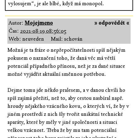
vylosujem“, je ale blbé, když má monopol.
Autor:
Mojejmeno
» odpovědět «
Čas:
2021-08-19 08:56:05
Web: neuveden
Mail: schován
Možná je ta fráze o nepřepočítatelnosti spíš nějakým
pokusem o naznačení toho, že daná věc má větší
potenciál případného přínosu, než je za dané situace
možné vyjádřit aktuální směnnou potřebou.
Dejme tomu jde někdo pralesem, a v danou chvíli ho
spíš zajímá přežití, než to, aby cestou nasbíral např.
hroudy nějakého vzácného kovu, o kterých ví, že by v
jiném prostředí z nich šly tvořit unikátní technické
aparáty, které by měly v jiné společnosti a situaci
velkou vzácnost. Třeba že by mu tam potenciální