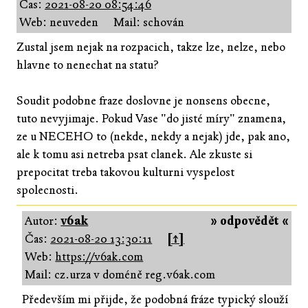
Čas:
2021-08-20 08:54:46
Web: neuveden
Mail: schován
Zustal jsem nejak na rozpacich, takze lze, nelze, nebo
hlavne to nenechat na statu?
Soudit podobne fraze doslovne je nonsens obecne,
tuto nevyjimaje. Pokud Vase "do jisté míry" znamena,
ze u NECEHO to (nekde, nekdy a nejak) jde, pak ano,
ale k tomu asi netreba psat clanek. Ale zkuste si
prepocitat treba takovou kulturni vyspelost
spolecnosti.
Autor:
v6ak
» odpovědět «
Čas:
2021-08-20 13:30:11
[↑]
Web:
https://v6ak.com
Mail: cz.urza v doméně reg.v6ak.com
Především mi přijde, že podobná fráze typický slouží