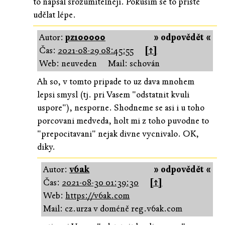
to napsal srozumitelněji. Pokusím se to příště
udělat lépe.
Autor:
pz100000
» odpovědět «
Čas:
2021-08-29 08:45:55
[↑]
Web: neuveden
Mail: schován
Ah so, v tomto pripade to uz dava mnohem
lepsi smysl (tj. pri Vasem "odstatnit kvuli
uspore"), nesporne. Shodneme se asi i u toho
porcovani medveda, holt mi z toho puvodne to
"prepocitavani" nejak divne vycnivalo. OK,
diky.
Autor:
v6ak
» odpovědět «
Čas:
2021-08-30 01:39:30
[↑]
Web:
https://v6ak.com
Mail: cz.urza v doméně reg.v6ak.com