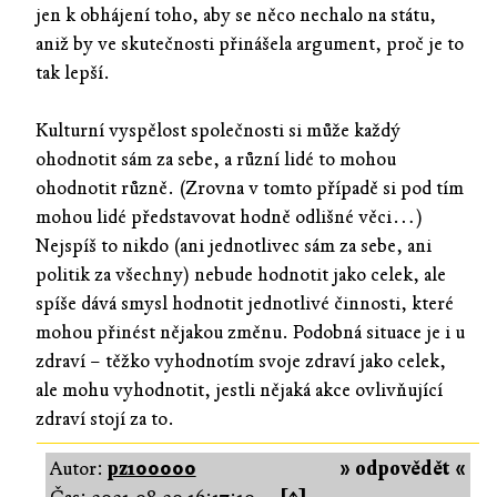
jen k obhájení toho, aby se něco nechalo na státu,
aniž by ve skutečnosti přinášela argument, proč je to
tak lepší.
Kulturní vyspělost společnosti si může každý
ohodnotit sám za sebe, a různí lidé to mohou
ohodnotit různě. (Zrovna v tomto případě si pod tím
mohou lidé představovat hodně odlišné věci…)
Nejspíš to nikdo (ani jednotlivec sám za sebe, ani
politik za všechny) nebude hodnotit jako celek, ale
spíše dává smysl hodnotit jednotlivé činnosti, které
mohou přinést nějakou změnu. Podobná situace je i u
zdraví – těžko vyhodnotím svoje zdraví jako celek,
ale mohu vyhodnotit, jestli nějaká akce ovlivňující
zdraví stojí za to.
Autor:
pz100000
» odpovědět «