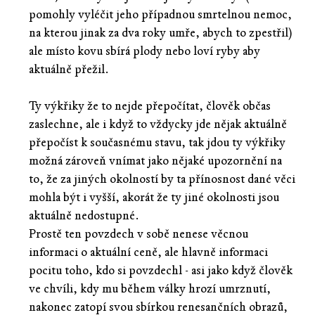
pomohly vyléčit jeho případnou smrtelnou nemoc,
na kterou jinak za dva roky umře, abych to zpestřil)
ale místo kovu sbírá plody nebo loví ryby aby
aktuálně přežil.
Ty výkřiky že to nejde přepočítat, člověk občas
zaslechne, ale i když to vždycky jde nějak aktuálně
přepočíst k současnému stavu, tak jdou ty výkřiky
možná zároveň vnímat jako nějaké upozornění na
to, že za jiných okolností by ta přínosnost dané věci
mohla být i vyšší, akorát že ty jiné okolnosti jsou
aktuálně nedostupné.
Prostě ten povzdech v sobě nenese věcnou
informaci o aktuální ceně, ale hlavně informaci
pocitu toho, kdo si povzdechl - asi jako když člověk
ve chvíli, kdy mu během války hrozí umrznutí,
nakonec zatopí svou sbírkou renesančních obrazů,