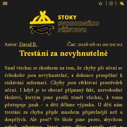
Autor:
David B.
Čas: 2026-06-01 00:00:02
Trestání za nevyhnutelné
Snad všichni se shodnem na tom, že chyby při učení se
čehokoliv jsou nevyhnutelné, a dokonce prospěšné k
získávání informací. Chyby jsou efektivní prostředek
učení. I když je to obecně příjmaný fakt, nesvobodné
školství, kterým jsme prošli téměř všichni, k tomu
přistupuje jinak – u dětí děláme výjimku. U dětí nám
trestání za chybu přijde mnohem přijatelnější než u
dospělých. Ale proč? Ve škole jsme proto, abychom
nabyli informace, které jsme dříve neměli, což v