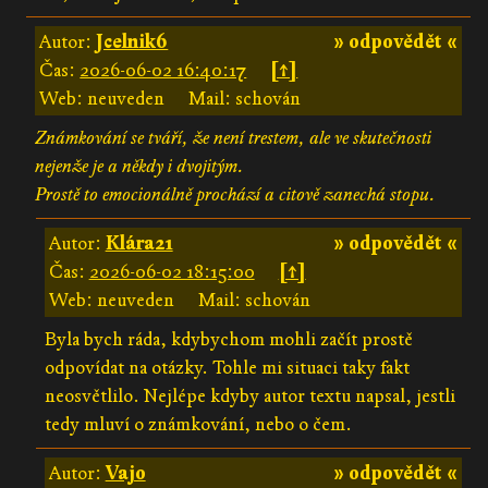
Autor:
Jcelnik6
» odpovědět «
Čas:
2026-06-02 16:40:17
[↑]
Web: neuveden
Mail: schován
Známkování se tváří, že není trestem, ale ve skutečnosti
nejenže je a někdy i dvojitým.
Prostě to emocionálně prochází a citově zanechá stopu.
Autor:
Klára21
» odpovědět «
Čas:
2026-06-02 18:15:00
[↑]
Web: neuveden
Mail: schován
Byla bych ráda, kdybychom mohli začít prostě
odpovídat na otázky. Tohle mi situaci taky fakt
neosvětlilo. Nejlépe kdyby autor textu napsal, jestli
tedy mluví o známkování, nebo o čem.
Autor:
Vajo
» odpovědět «