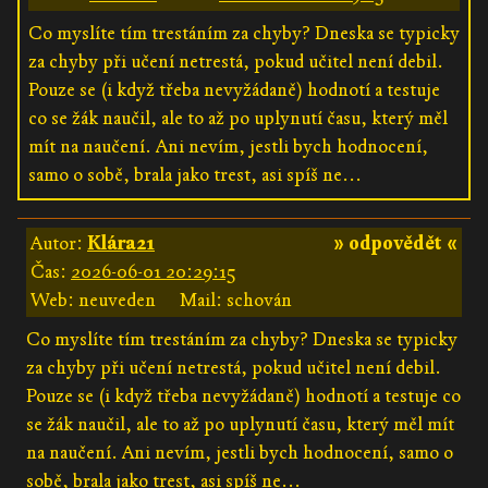
Co myslíte tím trestáním za chyby? Dneska se typicky
za chyby při učení netrestá, pokud učitel není debil.
Pouze se (i když třeba nevyžádaně) hodnotí a testuje
co se žák naučil, ale to až po uplynutí času, který měl
mít na naučení. Ani nevím, jestli bych hodnocení,
samo o sobě, brala jako trest, asi spíš ne...
Autor:
Klára21
» odpovědět «
Čas:
2026-06-01 20:29:15
Web: neuveden
Mail: schován
Co myslíte tím trestáním za chyby? Dneska se typicky
za chyby při učení netrestá, pokud učitel není debil.
Pouze se (i když třeba nevyžádaně) hodnotí a testuje co
se žák naučil, ale to až po uplynutí času, který měl mít
na naučení. Ani nevím, jestli bych hodnocení, samo o
sobě, brala jako trest, asi spíš ne...