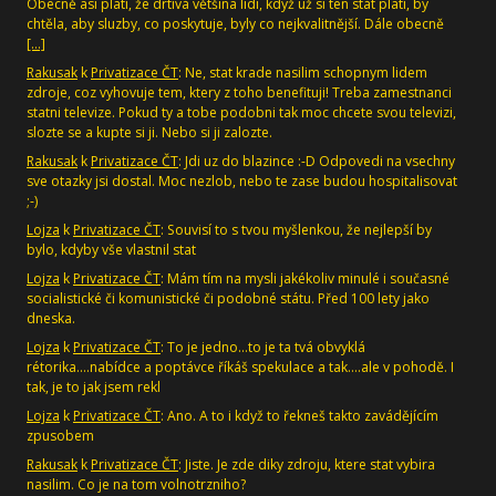
Obecně asi platí, že drtivá většina lidí, když už si ten stát platí, by
chtěla, aby sluzby, co poskytuje, byly co nejkvalitnější. Dále obecně
[…]
Rakusak
k
Privatizace ČT
: Ne, stat krade nasilim schopnym lidem
zdroje, coz vyhovuje tem, ktery z toho benefituji! Treba zamestnanci
statni televize. Pokud ty a tobe podobni tak moc chcete svou televizi,
slozte se a kupte si ji. Nebo si ji zalozte.
Rakusak
k
Privatizace ČT
: Jdi uz do blazince :-D Odpovedi na vsechny
sve otazky jsi dostal. Moc nezlob, nebo te zase budou hospitalisovat
;-)
Lojza
k
Privatizace ČT
: Souvisí to s tvou myšlenkou, že nejlepší by
bylo, kdyby vše vlastnil stat
Lojza
k
Privatizace ČT
: Mám tím na mysli jakékoliv minulé i současné
socialistické či komunistické či podobné státu. Před 100 lety jako
dneska.
Lojza
k
Privatizace ČT
: To je jedno...to je ta tvá obvyklá
rétorika....nabídce a poptávce říkáš spekulace a tak....ale v pohodě. I
tak, je to jak jsem rekl
Lojza
k
Privatizace ČT
: Ano. A to i když to řekneš takto zavádějícím
zpusobem
Rakusak
k
Privatizace ČT
: Jiste. Je zde diky zdroju, ktere stat vybira
nasilim. Co je na tom volnotrzniho?