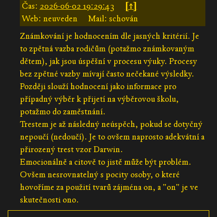
Čas:
2026-06-02 19:29:43
[↑]
Web: neuveden
Mail: schován
Známkování je hodnocením dle jasných kritérií. Je
to zpětná vazba rodičům (potažmo známkovaným
dětem), jak jsou úspěšní v procesu výuky. Procesy
bez zpětné vazby mívají často nečekané výsledky.
Později slouží hodnocení jako informace pro
případný výběr k přijetí na výběrovou školu,
potažmo do zaměstnání.
Trestem je až následný neúspěch, pokud se dotyčný
nepoučí (nedoučí). Je to ovšem naprosto adekvátní a
přirozený trest vzor Darwin.
Emocionálně a citově to jistě může být problém.
Ovšem nesrovnatelný s pocity osoby, o které
hovoříme za použití tvarů zájména on, a "on" je ve
skutečnosti ono.