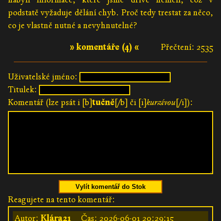
podstatě vyžaduje dělání chyb. Proč tedy trestat za něco,
co je vlastně nutné a nevyhnutelné?
» komentáře (4) «
Přečtení: 2535
Uživatelské jméno:
Titulek:
Komentář (lze psát i [b]
tučně
[/b] či [i]
kurzívou
[/i]):
Vylít komentář do Stok
Reagujete na tento komentář:
Autor:
Klára21
Čas:
2026-06-01 20:29:15