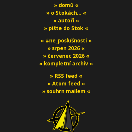
» domů «
» o Stokách… «
» autoři «
» pište do Stok «
» #ne_poslušnosti «
» srpen 2026 «
» červenec 2026 «
» kompletní archiv «
» RSS feed «
» Atom feed «
» souhrn mailem «