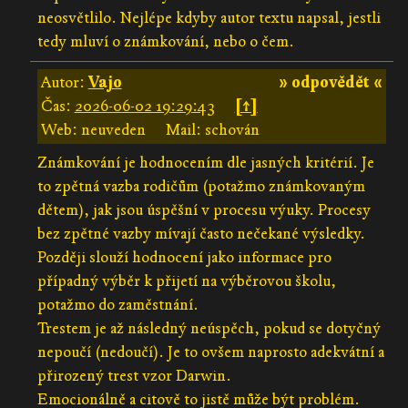
neosvětlilo. Nejlépe kdyby autor textu napsal, jestli
tedy mluví o známkování, nebo o čem.
Autor:
Vajo
» odpovědět «
Čas:
2026-06-02 19:29:43
[↑]
Web: neuveden
Mail: schován
Známkování je hodnocením dle jasných kritérií. Je
to zpětná vazba rodičům (potažmo známkovaným
dětem), jak jsou úspěšní v procesu výuky. Procesy
bez zpětné vazby mívají často nečekané výsledky.
Později slouží hodnocení jako informace pro
případný výběr k přijetí na výběrovou školu,
potažmo do zaměstnání.
Trestem je až následný neúspěch, pokud se dotyčný
nepoučí (nedoučí). Je to ovšem naprosto adekvátní a
přirozený trest vzor Darwin.
Emocionálně a citově to jistě může být problém.