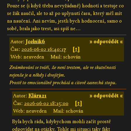
Pouze se (i když třeba nevyžádaně) hodnotí a testuje co
se žák naučil, ale to až po uplynutí času, který měl mít
na naučení. Ani nevím, jestli bych hodnocení, samo o
sobě, brala jako trest, asi spíš ne...
Autor:
Jcelnik6
» odpovědět «
Čas:
2026-06-02 16:40:17
[↑]
Web: neuveden
Mail: schován
Známkování se tváří, že není trestem, ale ve skutečnosti
nejenže je a někdy i dvojitým.
Prostě to emocionálně prochází a citově zanechá stopu.
Autor:
Klára21
» odpovědět «
Čas:
2026-06-02 18:15:00
[↑]
Web: neuveden
Mail: schován
Byla bych ráda, kdybychom mohli začít prostě
odpovídat na otázky. Tohle mi situaci taky fakt