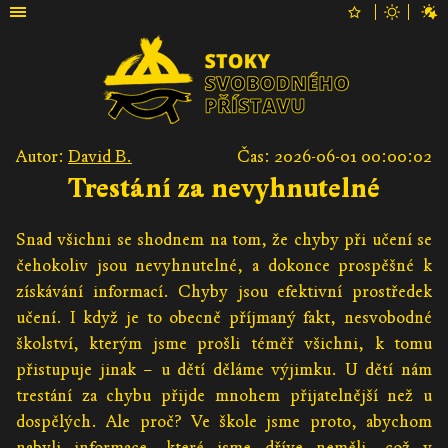
Autor:
David B.
Čas: 2026-06-01 00:00:02
Trestání za nevyhnutelné
Snad všichni se shodnem na tom, že chyby při učení se
čehokoliv jsou nevyhnutelné, a dokonce prospěšné k
získávání informací. Chyby jsou efektivní prostředek
učení. I když je to obecně příjmaný fakt, nesvobodné
školství, kterým jsme prošli téměř všichni, k tomu
přistupuje jinak – u dětí děláme výjimku. U dětí nám
trestání za chybu přijde mnohem přijatelnější než u
dospělých. Ale proč? Ve škole jsme proto, abychom
nabyli informace, které jsme dříve neměli, což v