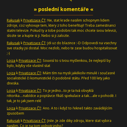
» poslední komentáře «
Rakusak
k
Privatizace ČT
: Ne, stat krade nasilim schopnym lidem
zdroje, coz vyhovuje tem, ktery z toho benefituji! Treba zamestnanci
statni televize. Pokud ty a tobe podobni tak moc chcete svou televizi,
slozte se a kupte si ji. Nebo si ji zalozte.
Rakusak
k
Privatizace ČT
: Jdi uz do blazince :-D Odpovedi na vsechny
sve otazky jsi dostal. Moc nezlob, nebo te zase budou hospitalisovat
;-)
Lojza
k
Privatizace ČT
: Souvisí to s tvou myšlenkou, že nejlepší by
bylo, kdyby vše vlastnil stat
Lojza
k
Privatizace ČT
: Mám tím na mysli jakékoliv minulé i současné
socialistické či komunistické či podobné státu. Před 100 lety jako
dneska.
Lojza
k
Privatizace ČT
: To je jedno...to je ta tvá obvyklá
rétorika....nabídce a poptávce říkáš spekulace a tak....ale v pohodě. I
tak, je to jak jsem rekl
Lojza
k
Privatizace ČT
: Ano. A to i když to řekneš takto zavádějícím
zpusobem
Rakusak
k
Privatizace ČT
: Jiste. Je zde diky zdroju, ktere stat vybira
nasilim. Co je na tom volnotrzniho?