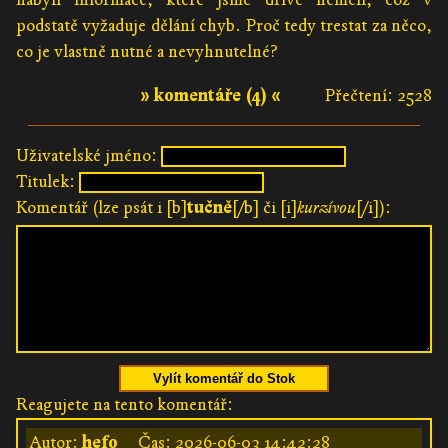
podstatě vyžaduje dělání chyb. Proč tedy trestat za něco,
co je vlastně nutné a nevyhnutelné?
» komentáře (4) «
Přečtení: 2528
Uživatelské jméno:
Titulek:
Komentář (lze psát i [b]
tučně
[/b] či [i]
kurzívou
[/i]):
Vylít komentář do Stok
Reagujete na tento komentář:
Autor:
hefo
Čas:
2026-06-03 14:42:28