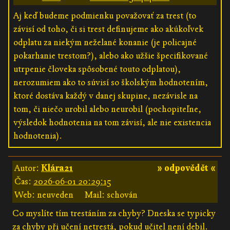
Aj keď budeme podmienku považovať za trest (to
závisí od toho, či si trest definujeme ako akúkoľvek
odplatu za niekým neželané konanie (je policajné
pokarhanie trestom?), alebo ako užšie špecifikované
utrpenie človeka spôsobené touto odplatou),
nerozumiem ako to súvisí so školským hodnotením,
ktoré dostáva každý v danej skupine, nezávisle na
tom, či niečo urobil alebo neurobil (pochopiteľne,
výsledok hodnotenia na tom závisí, ale nie existencia
hodnotenia).
Autor:
Klára21
» odpovědět «
Čas:
2026-06-01 20:29:15
Web: neuveden
Mail: schován
Co myslíte tím trestáním za chyby? Dneska se typicky
za chyby při učení netrestá, pokud učitel není debil.