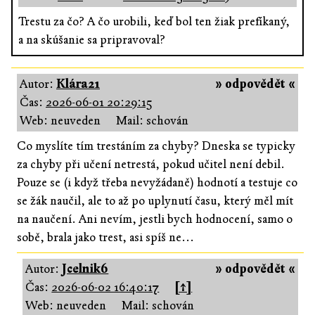
Trestu za čo? A čo urobili, keď bol ten žiak prefíkaný,
a na skúšanie sa pripravoval?
Autor:
Klára21
» odpovědět «
Čas:
2026-06-01 20:29:15
Web: neuveden
Mail: schován
Co myslíte tím trestáním za chyby? Dneska se typicky
za chyby při učení netrestá, pokud učitel není debil.
Pouze se (i když třeba nevyžádaně) hodnotí a testuje co
se žák naučil, ale to až po uplynutí času, který měl mít
na naučení. Ani nevím, jestli bych hodnocení, samo o
sobě, brala jako trest, asi spíš ne...
Autor:
Jcelnik6
» odpovědět «
Čas:
2026-06-02 16:40:17
[↑]
Web: neuveden
Mail: schován