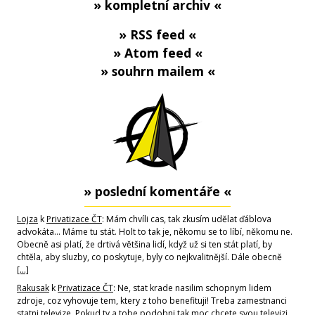
» kompletní archiv «
» RSS feed «
» Atom feed «
» souhrn mailem «
» poslední komentáře «
Lojza
k
Privatizace ČT
: Mám chvíli cas, tak zkusím udělat ďáblova
advokáta... Máme tu stát. Holt to tak je, někomu se to líbí, někomu ne.
Obecně asi platí, že drtivá většina lidí, když už si ten stát platí, by
chtěla, aby sluzby, co poskytuje, byly co nejkvalitnější. Dále obecně
[…]
Rakusak
k
Privatizace ČT
: Ne, stat krade nasilim schopnym lidem
zdroje, coz vyhovuje tem, ktery z toho benefituji! Treba zamestnanci
statni televize. Pokud ty a tobe podobni tak moc chcete svou televizi,