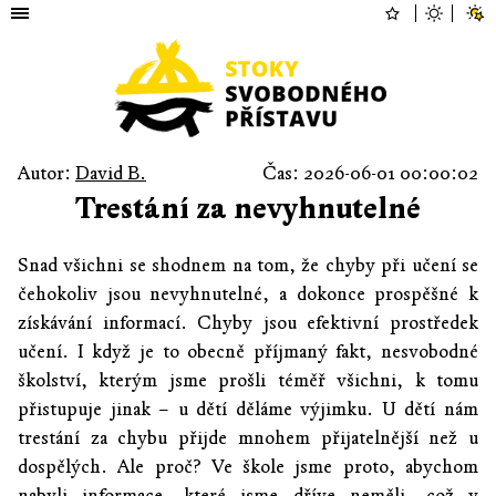
Autor:
David B.
Čas: 2026-06-01 00:00:02
Trestání za nevyhnutelné
Snad všichni se shodnem na tom, že chyby při učení se
čehokoliv jsou nevyhnutelné, a dokonce prospěšné k
získávání informací. Chyby jsou efektivní prostředek
učení. I když je to obecně příjmaný fakt, nesvobodné
školství, kterým jsme prošli téměř všichni, k tomu
přistupuje jinak – u dětí děláme výjimku. U dětí nám
trestání za chybu přijde mnohem přijatelnější než u
dospělých. Ale proč? Ve škole jsme proto, abychom
nabyli informace, které jsme dříve neměli, což v