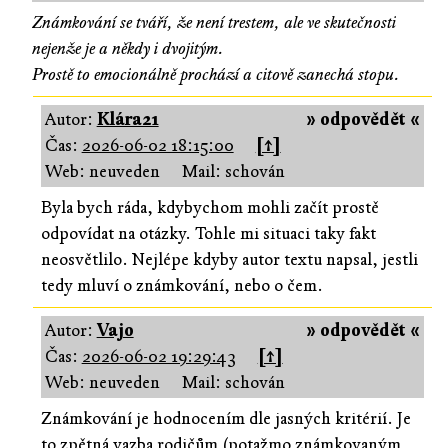
Známkování se tváří, že není trestem, ale ve skutečnosti
nejenže je a někdy i dvojitým.
Prostě to emocionálně prochází a citově zanechá stopu.
Autor:
Klára21
» odpovědět «
Čas:
2026-06-02 18:15:00
[↑]
Web: neuveden
Mail: schován
Byla bych ráda, kdybychom mohli začít prostě
odpovídat na otázky. Tohle mi situaci taky fakt
neosvětlilo. Nejlépe kdyby autor textu napsal, jestli
tedy mluví o známkování, nebo o čem.
Autor:
Vajo
» odpovědět «
Čas:
2026-06-02 19:29:43
[↑]
Web: neuveden
Mail: schován
Známkování je hodnocením dle jasných kritérií. Je
to zpětná vazba rodičům (potažmo známkovaným