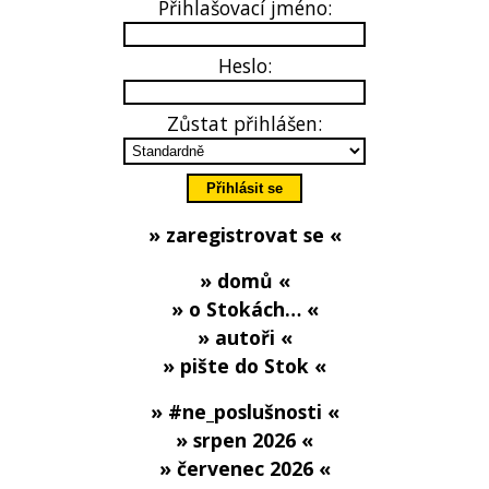
Přihlašovací jméno:
Heslo:
Zůstat přihlášen:
» zaregistrovat se «
» domů «
» o Stokách… «
» autoři «
» pište do Stok «
» #ne_poslušnosti «
» srpen 2026 «
» červenec 2026 «