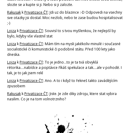
slozte se a kupte si ji. Nebo si ji zalozte.
Rakusak
k
Privatizace ČT
: Jdi uz do blazince :-D Odpovedi na vsechny
sve otazky jsi dostal. Moc nezlob, nebo te zase budou hospitalisovat
;-)
Lojza
k
Privatizace ČT
: Souvisí to s tvou myšlenkou, že nejlepší by
bylo, kdyby vše vlastnil stat
Lojza
k
Privatizace ČT
: Mám tím na mysli jakékoliv minulé i současné
socialistické či komunistické či podobné státu. Před 100 lety jako
dneska.
Lojza
k
Privatizace ČT
: To je jedno...to je ta tvá obvyklá
rétorika....nabídce a poptávce říkáš spekulace a tak....ale v pohodě. I
tak, je to jak jsem rekl
Lojza
k
Privatizace ČT
: Ano. A to i když to řekneš takto zavádějícím
zpusobem
Rakusak
k
Privatizace ČT
: Jiste. Je zde diky zdroju, ktere stat vybira
nasilim. Co je na tom volnotrzniho?