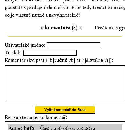
podstatě vyžaduje dělání chyb. Proč tedy trestat za něco,
co je vlastně nutné a nevyhnutelné?
» komentáře (4) «
Přečtení: 2531
Uživatelské jméno:
Titulek:
Komentář (lze psát i [b]
tučně
[/b] či [i]
kurzívou
[/i]):
Vylít komentář do Stok
Reagujete na tento komentář:
Autor:
hefo
Čas:
2026-06-03 22:58:19