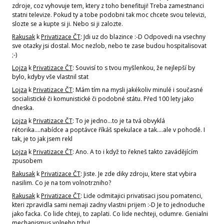
zdroje, coz vyhovuje tem, ktery z toho benefituji! Treba zamestnanci
statni televize. Pokud ty a tobe podobni tak moc chcete svou televizi,
slozte se a kupte si ji. Nebo si ji zalozte.
Rakusak
k
Privatizace ČT
: Jdi uz do blazince :-D Odpovedi na vsechny
sve otazky jsi dostal. Moc nezlob, nebo te zase budou hospitalisovat
;-)
Lojza
k
Privatizace ČT
: Souvisí to s tvou myšlenkou, že nejlepší by
bylo, kdyby vše vlastnil stat
Lojza
k
Privatizace ČT
: Mám tím na mysli jakékoliv minulé i současné
socialistické či komunistické či podobné státu. Před 100 lety jako
dneska.
Lojza
k
Privatizace ČT
: To je jedno...to je ta tvá obvyklá
rétorika....nabídce a poptávce říkáš spekulace a tak....ale v pohodě. I
tak, je to jak jsem rekl
Lojza
k
Privatizace ČT
: Ano. A to i když to řekneš takto zavádějícím
zpusobem
Rakusak
k
Privatizace ČT
: Jiste. Je zde diky zdroju, ktere stat vybira
nasilim. Co je na tom volnotrzniho?
Rakusak
k
Privatizace ČT
: Lide odmitajici privatisaci jsou pomatenci,
kteri zpravidla sami nemaji zadny vlastni prijem :-D Je to jednoduche
jako facka. Co lide chteji, to zaplati. Co lide nechteji, odumre. Genialni
mechanismus volneho trhu!