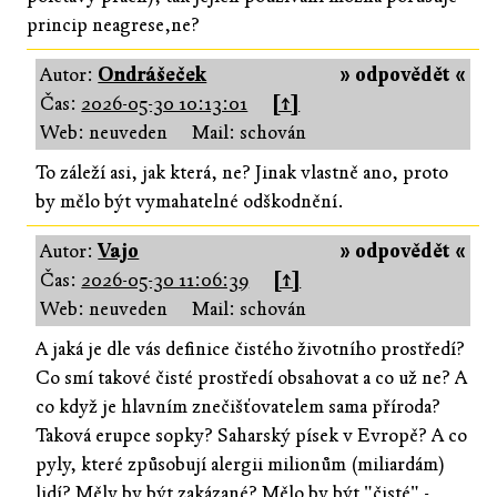
princip neagrese,ne?
Autor:
Ondrášeček
» odpovědět «
Čas:
2026-05-30 10:13:01
[↑]
Web: neuveden
Mail: schován
To záleží asi, jak která, ne? Jinak vlastně ano, proto
by mělo být vymahatelné odškodnění.
Autor:
Vajo
» odpovědět «
Čas:
2026-05-30 11:06:39
[↑]
Web: neuveden
Mail: schován
A jaká je dle vás definice čistého životního prostředí?
Co smí takové čisté prostředí obsahovat a co už ne? A
co když je hlavním znečišťovatelem sama příroda?
Taková erupce sopky? Saharský písek v Evropě? A co
pyly, které způsobují alergii milionům (miliardám)
lidí? Měly by být zakázané? Mělo by být "čisté" -