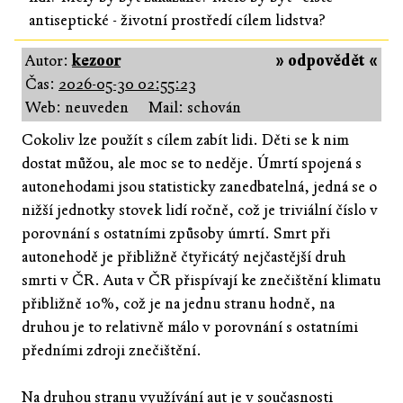
antiseptické - životní prostředí cílem lidstva?
Autor:
kezoor
» odpovědět «
Čas:
2026-05-30 02:55:23
Web: neuveden
Mail: schován
Cokoliv lze použít s cílem zabít lidi. Děti se k nim
dostat můžou, ale moc se to neděje. Úmrtí spojená s
autonehodami jsou statisticky zanedbatelná, jedná se o
nižší jednotky stovek lidí ročně, což je triviální číslo v
porovnání s ostatními způsoby úmrtí. Smrt při
autonehodě je přibližně čtyřicátý nejčastější druh
smrti v ČR. Auta v ČR přispívají ke znečištění klimatu
přibližně 10%, což je na jednu stranu hodně, na
druhou je to relativně málo v porovnání s ostatními
předními zdroji znečištění.
Na druhou stranu využívání aut je v současnosti