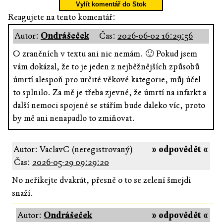
Vylít komentář do Stok
Reagujete na tento komentář:
Autor:
Ondrášeček
Čas:
2026-06-02 16:29:56
O zraněních v textu ani nic nemám. 🙂 Pokud jsem
vám dokázal, že to je jeden z nejběžnějších způsobů
úmrtí alespoň pro určité věkové kategorie, můj účel
to splnilo. Za mě je třeba zjevné, že úmrtí na infarkt a
další nemoci spojené se stářím bude daleko víc, proto
by mě ani nenapadlo to zmiňovat.
Autor: VaclavC (neregistrovaný)
» odpovědět «
Čas:
2026-05-29 09:29:20
No neříkejte dvakrát, přesně o to se zelení šmejdi
snaží.
Autor:
Ondrášeček
» odpovědět «