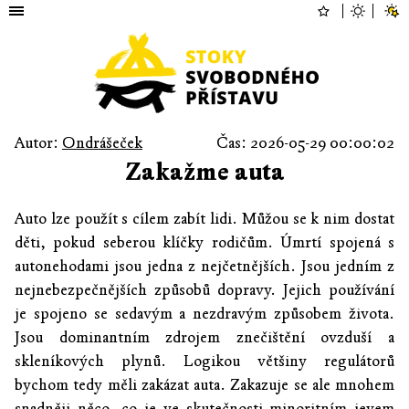
Autor:
Ondrášeček
Čas: 2026-05-29 00:00:02
Zakažme auta
Auto lze použít s cílem zabít lidi. Můžou se k nim dostat
děti, pokud seberou klíčky rodičům. Úmrtí spojená s
autonehodami jsou jedna z nejčetnějších. Jsou jedním z
nejnebezpečnějších způsobů dopravy. Jejich používání
je spojeno se sedavým a nezdravým způsobem života.
Jsou dominantním zdrojem znečištění ovzduší a
skleníkových plynů. Logikou většiny regulátorů
bychom tedy měli zakázat auta. Zakazuje se ale mnohem
snadněji něco, co je ve skutečnosti minoritním jevem