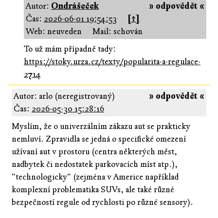
Autor:
Ondrášeček
» odpovědět «
Čas:
2026-06-01 19:54:53
[↑]
Web: neuveden
Mail: schován
To už mám případně tady:
https://stoky.urza.cz/texty/popularita-a-regulace-
2714
Autor: arlo (neregistrovaný)
» odpovědět «
Čas:
2026-05-30 15:28:16
Myslím, že o univerzálním zákazu aut se prakticky
nemluví. Zpravidla se jedná o specifické omezení
užívaní aut v prostoru (centra některých měst,
nadbytek či nedostatek parkovacích míst atp.),
"technologicky" (zejména v Americe například
komplexní problematika SUVs, ale také různé
bezpečností regule od rychlosti po různé sensory).