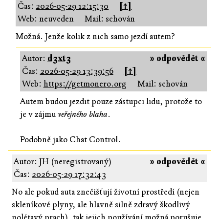
Čas:
2026-05-29 12:15:30
[↑]
Web: neuveden
Mail: schován
Možná. Jenže kolik z nich samo jezdí autem?
Autor:
d3xt3
» odpovědět «
Čas:
2026-05-29 13:39:56
[↑]
Web:
https://getmonero.org
Mail: schován
Autem budou jezdit pouze zástupci lidu, protože to
je v zájmu
veřejného blaha
.
Podobně jako Chat Control.
Autor: JH (neregistrovaný)
» odpovědět «
Čas:
2026-05-29 17:32:43
No ale pokud auta znečišťují životní prostředí (nejen
skleníkové plyny, ale hlavně silně zdravý škodlivý
polétavý prach), tak jejich používání možná porušuje