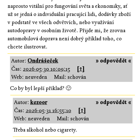
naprosto vitální pro fungování světa a ekonomiky, ať
už se jedná o individuální pracující lidi, dodávky zboží
v podstatě ve všech odvětvích, nebo využívání
autodopravy v osobním životě. Přijde mi, že zrovna
automobilová doprava není dobrý příklad toho, co
chcete ilustrovat.
Autor:
Ondrášeček
» odpovědět «
Čas:
2026-05-30 10:09:15
[↑]
Web: neuveden
Mail: schován
Co by byl lepší příklad? 🙂
Autor:
kezoor
» odpovědět «
Čas:
2026-05-31 16:55:10
[↑]
Web: neuveden
Mail: schován
Třeba alkohol nebo cigarety.