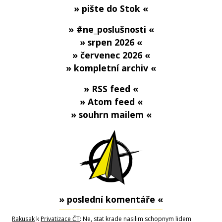
» pište do Stok «
» #ne_poslušnosti «
» srpen 2026 «
» červenec 2026 «
» kompletní archiv «
» RSS feed «
» Atom feed «
» souhrn mailem «
» poslední komentáře «
Rakusak
k
Privatizace ČT
: Ne, stat krade nasilim schopnym lidem