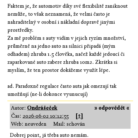
Faktem je, že automotiv díky své flexibilitě zaniknout
nemůže, to však neznamená, že velmi často je
nahraditelný v osobní i nákladní dopravě jinými
prostředky.
Za mě problém s auty vidím v jejich ryzím množství,
průměrně na jedno auto na silnici připadá (mým
odhadem) zhruba 1.5 člověka, načež každé jedoucí či
zaparkované auto zabere zhruba 10m2. Zkrátka si
myslím, že ten prostor dokážeme využít lépe.
ad. Paradoxně regulace často auta jak omezují tak
umožňují (ne-li dokonce vyunucují)
Autor:
Ondrášeček
» odpovědět «
Čas:
2026-06-02 10:12:55
[↑]
Web: neuveden
Mail: schován
Dobrej point, já třeba auto nemám.