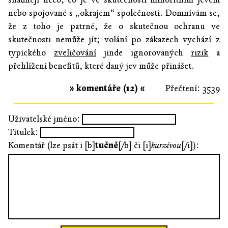
nebo spojované s „okrajem“ společnosti. Domnívám se,
že z toho je patrné, že o skutečnou ochranu ve
skutečnosti nemůže jít; volání po zákazech vychází z
typického
zveličování
jinde ignorovaných
rizik
a
přehlížení benefitů, které daný jev může přinášet.
» komentáře (12) «
Přečtení: 3539
Uživatelské jméno:
Titulek:
Komentář (lze psát i [b]
tučně
[/b] či [i]
kurzívou
[/i]):