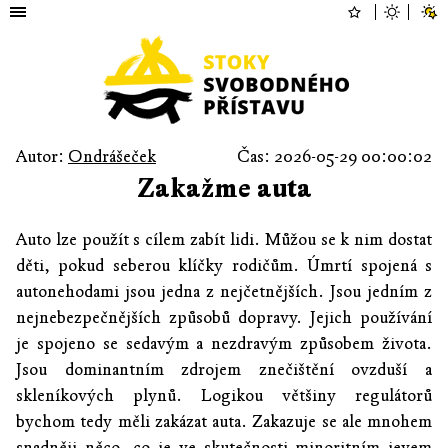
Autor:
Ondrášeček
Čas: 2026-05-29 00:00:02
Zakažme auta
Auto lze použít s cílem zabít lidi. Můžou se k nim dostat
děti, pokud seberou klíčky rodičům. Úmrtí spojená s
autonehodami jsou jedna z nejčetnějších. Jsou jedním z
nejnebezpečnějších způsobů dopravy. Jejich používání
je spojeno se sedavým a nezdravým způsobem života.
Jsou dominantním zdrojem znečištění ovzduší a
skleníkových plynů. Logikou většiny regulátorů
bychom tedy měli zakázat auta. Zakazuje se ale mnohem
snadněji něco, co je ve skutečnosti minoritním jevem