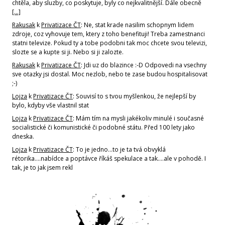
chtěla, aby sluzby, co poskytuje, byly co nejkvalitnější. Dále obecně
[…]
Rakusak
k
Privatizace ČT
: Ne, stat krade nasilim schopnym lidem
zdroje, coz vyhovuje tem, ktery z toho benefituji! Treba zamestnanci
statni televize. Pokud ty a tobe podobni tak moc chcete svou televizi,
slozte se a kupte si ji. Nebo si ji zalozte.
Rakusak
k
Privatizace ČT
: Jdi uz do blazince :-D Odpovedi na vsechny
sve otazky jsi dostal. Moc nezlob, nebo te zase budou hospitalisovat
;-)
Lojza
k
Privatizace ČT
: Souvisí to s tvou myšlenkou, že nejlepší by
bylo, kdyby vše vlastnil stat
Lojza
k
Privatizace ČT
: Mám tím na mysli jakékoliv minulé i současné
socialistické či komunistické či podobné státu. Před 100 lety jako
dneska.
Lojza
k
Privatizace ČT
: To je jedno...to je ta tvá obvyklá
rétorika....nabídce a poptávce říkáš spekulace a tak....ale v pohodě. I
tak, je to jak jsem rekl