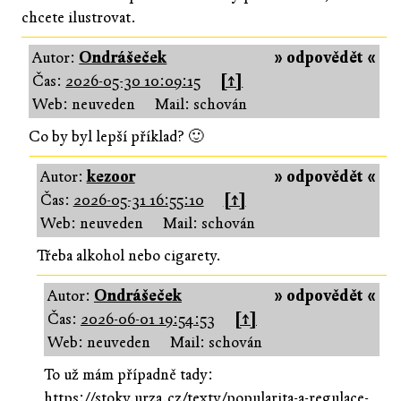
chcete ilustrovat.
Autor:
Ondrášeček
» odpovědět «
Čas:
2026-05-30 10:09:15
[↑]
Web: neuveden
Mail: schován
Co by byl lepší příklad? 🙂
Autor:
kezoor
» odpovědět «
Čas:
2026-05-31 16:55:10
[↑]
Web: neuveden
Mail: schován
Třeba alkohol nebo cigarety.
Autor:
Ondrášeček
» odpovědět «
Čas:
2026-06-01 19:54:53
[↑]
Web: neuveden
Mail: schován
To už mám případně tady:
https://stoky.urza.cz/texty/popularita-a-regulace-