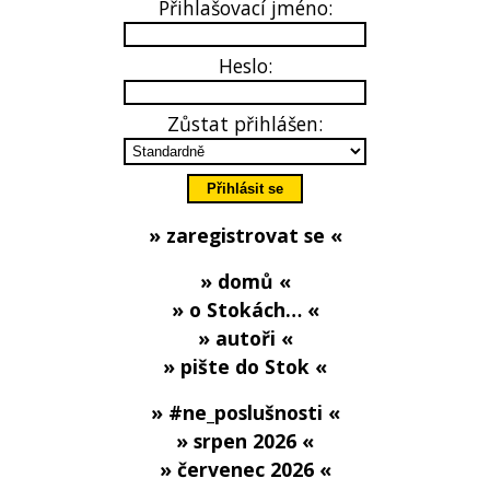
Přihlašovací jméno:
Heslo:
Zůstat přihlášen:
» zaregistrovat se «
» domů «
» o Stokách… «
» autoři «
» pište do Stok «
» #ne_poslušnosti «
» srpen 2026 «
» červenec 2026 «