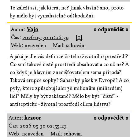
To záleží asi, jak která, ne? Jinak vlastně ano, proto
by mělo být vymahatelné odškodnění.
Autor:
Vajo
» odpovědět «
Čas:
2026-05-30 11:06:39
[↑]
Web: neuveden
Mail: schován
A jaká je dle vás definice čistého životního prostředí?
Co smí takové čisté prostředí obsahovat a co už ne? A
co když je hlavním znečišťovatelem sama příroda?
Taková erupce sopky? Saharský písek v Evropě? A co
pyly, které způsobují alergii milionům (miliardám)
lidí? Měly by být zakázané? Mělo by být "čisté" -
antiseptické - životní prostředí cílem lidstva?
Autor:
kezoor
» odpovědět «
Čas:
2026-05-30 02:55:23
Web: neuveden
Mail: schován