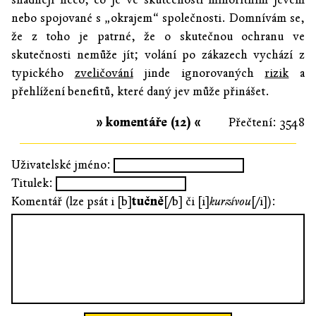
nebo spojované s „okrajem“ společnosti. Domnívám se,
že z toho je patrné, že o skutečnou ochranu ve
skutečnosti nemůže jít; volání po zákazech vychází z
typického
zveličování
jinde ignorovaných
rizik
a
přehlížení benefitů, které daný jev může přinášet.
» komentáře (12) «
Přečtení: 3548
Uživatelské jméno:
Titulek:
Komentář (lze psát i [b]
tučně
[/b] či [i]
kurzívou
[/i]):