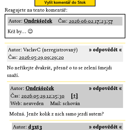
Vylít komentář do Stok
Reagujete na tento komentář:
Autor:
Ondrášeček
Čas:
2026-06-02 17:23:57
Kéž by... 😉
Autor: VaclavC (neregistrovaný)
» odpovědět «
Čas:
2026-05-29 09:29:20
No neříkejte dvakrát, přesně o to se zelení šmejdi
snaží.
Autor:
Ondrášeček
» odpovědět «
Čas:
2026-05-29 12:15:30
[↑]
Web: neuveden
Mail: schován
Možná. Jenže kolik z nich samo jezdí autem?
Autor:
d3xt3
» odpovědět «