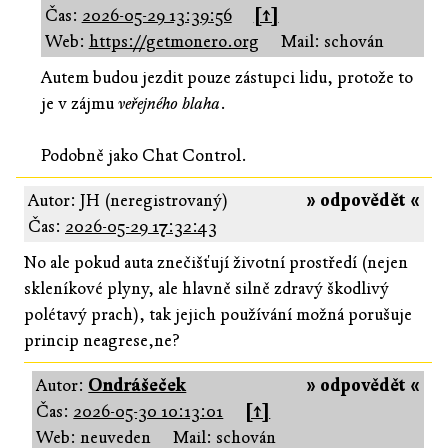
Čas:
2026-05-29 13:39:56
[↑]
Web:
https://getmonero.org
Mail: schován
Autem budou jezdit pouze zástupci lidu, protože to
je v zájmu
veřejného blaha
.
Podobně jako Chat Control.
Autor: JH (neregistrovaný)
» odpovědět «
Čas:
2026-05-29 17:32:43
No ale pokud auta znečišťují životní prostředí (nejen
skleníkové plyny, ale hlavně silně zdravý škodlivý
polétavý prach), tak jejich používání možná porušuje
princip neagrese,ne?
Autor:
Ondrášeček
» odpovědět «
Čas:
2026-05-30 10:13:01
[↑]
Web: neuveden
Mail: schován