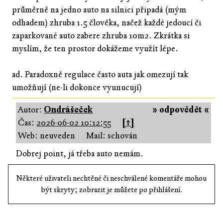
průměrně na jedno auto na silnici připadá (mým
odhadem) zhruba 1.5 člověka, načež každé jedoucí či
zaparkované auto zabere zhruba 10m2. Zkrátka si
myslím, že ten prostor dokážeme využít lépe.
ad. Paradoxně regulace často auta jak omezují tak
umožňují (ne-li dokonce vyunucují)
Autor:
Ondrášeček
» odpovědět «
Čas:
2026-06-02 10:12:55
[↑]
Web: neuveden
Mail: schován
Dobrej point, já třeba auto nemám.
Některé uživateli nechtěné či neschválené komentáře mohou
být skryty; zobrazit je můžete po přihlášení.