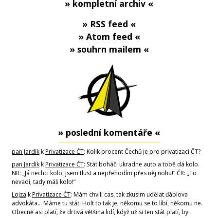
» kompletní archiv «
» RSS feed «
» Atom feed «
» souhrn mailem «
» poslední komentáře «
pan Jardík
k
Privatizace ČT
: Kolik procent Čechů je pro privatizaci ČT?
pan Jardík
k
Privatizace ČT
: Stát boháči ukradne auto a tobě dá kolo.
NR: „Já nechci kolo, jsem tlust a nepřehodím přes něj nohu!“ ČR: „To
nevadí, tady máš kolo!“
Lojza
k
Privatizace ČT
: Mám chvíli cas, tak zkusím udělat ďáblova
advokáta... Máme tu stát. Holt to tak je, někomu se to líbí, někomu ne.
Obecně asi platí, že drtivá většina lidí, když už si ten stát platí, by