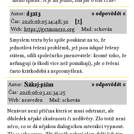
meho spatne. A je mi jedno, zda jde o stat ci ne!
Autor:
d3xt3
» odpovědět «
Čas:
2026-06-05 14:48:30
[↑]
Web:
https://getmonero.org
Mail: schován
Smyslem textu bylo spíše poukázat na to, že
jednotlivá řešení problémů, jež jsou údajně řešeny
státem, sdílí společného jmenovatele: kromě toho, že
nefungují (a škodí více než pomáhají), jde o řešení
často krátkodobá a nepromyšlená.
Autor:
Ňákej-pičus
» odpovědět «
Čas:
2026-06-03 21:34:25
Web: neuveden
Mail: schován
Nenávist není příčina která se musí odstranit, ale
důsledek nějaké zkušenosti či nedůvěry. Zlo totiž není
něco, co se dá nějakou dialogickou interakcí vypnout.