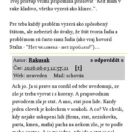
Tvoj prístup veľmi pripomína príslovie "Keď mám v
ruke kladivo, všetko vyzerá ako klinec.".
Pre teba každý problém vyzerá ako spôsobený
štátom, ale neberieš do úvahy, že štát tvoria ľudia a
problémom sú často sami ľudia (ako vraj hovoril
Stalin - "Нет человека - нет проблем!")...
Autor:
Rakusak
» odpovědět «
Čas:
2026-06-03 12:57:21
[↑]
Web: neuveden
Mail: schován
Ach jo. Ja si prave na rozdil od tebe uvedomuji, ze
zlo je treba vyrvat i s koreny. A prapuvodnim
puvodcem zla je stat. A ano, stat jsou lide. Kazdy
jeden clovek je koleckem v soukoli. A co? Ve chvili,
kdy nejake uskupeni lidi (firma, stat, neziskovka,
parta, kmen, mafia) pacha na nekom zlo, je to podle