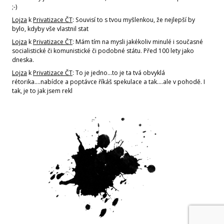
;-)
Lojza
k
Privatizace ČT
: Souvisí to s tvou myšlenkou, že nejlepší by
bylo, kdyby vše vlastnil stat
Lojza
k
Privatizace ČT
: Mám tím na mysli jakékoliv minulé i současné
socialistické či komunistické či podobné státu. Před 100 lety jako
dneska.
Lojza
k
Privatizace ČT
: To je jedno...to je ta tvá obvyklá
rétorika....nabídce a poptávce říkáš spekulace a tak....ale v pohodě. I
tak, je to jak jsem rekl