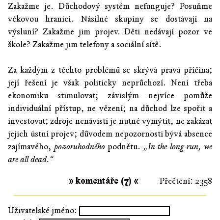
Zakažme je. Důchodový systém nefunguje? Posuňme
věkovou hranici. Násilné skupiny se dostávají na
výsluní? Zakažme jim projev. Děti nedávají pozor ve
škole? Zakažme jim telefony a sociální sítě.
Za každým z těchto problémů se skrývá pravá příčina;
její řešení je však politicky neprůchozí. Není třeba
ekonomiku stimulovat; závislým nejvíce pomůže
individuální přístup, ne vězení; na důchod lze spořit a
investovat; zdroje nenávisti je nutné vymýtit, ne zakázat
jejich ústní projev; důvodem nepozornosti bývá absence
zajímavého,
pozoruhodného
podnětu.
„In the long-run, we
are all dead.“
» komentáře (7) «
Přečtení: 2358
Uživatelské jméno: