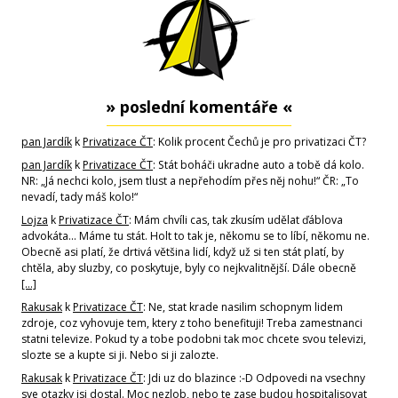
» poslední komentáře «
pan Jardík
k
Privatizace ČT
: Kolik procent Čechů je pro privatizaci ČT?
pan Jardík
k
Privatizace ČT
: Stát boháči ukradne auto a tobě dá kolo.
NR: „Já nechci kolo, jsem tlust a nepřehodím přes něj nohu!“ ČR: „To
nevadí, tady máš kolo!“
Lojza
k
Privatizace ČT
: Mám chvíli cas, tak zkusím udělat ďáblova
advokáta... Máme tu stát. Holt to tak je, někomu se to líbí, někomu ne.
Obecně asi platí, že drtivá většina lidí, když už si ten stát platí, by
chtěla, aby sluzby, co poskytuje, byly co nejkvalitnější. Dále obecně
[…]
Rakusak
k
Privatizace ČT
: Ne, stat krade nasilim schopnym lidem
zdroje, coz vyhovuje tem, ktery z toho benefituji! Treba zamestnanci
statni televize. Pokud ty a tobe podobni tak moc chcete svou televizi,
slozte se a kupte si ji. Nebo si ji zalozte.
Rakusak
k
Privatizace ČT
: Jdi uz do blazince :-D Odpovedi na vsechny
sve otazky jsi dostal. Moc nezlob, nebo te zase budou hospitalisovat