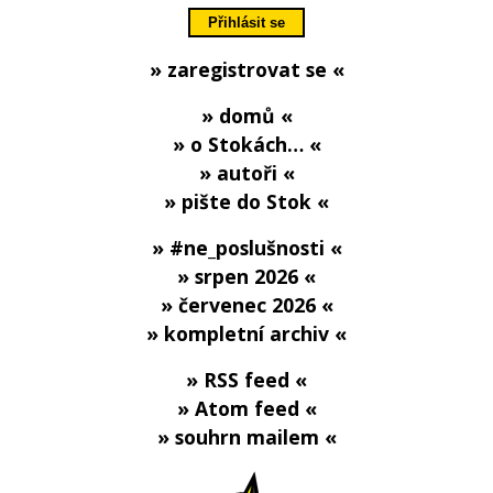
» zaregistrovat se «
» domů «
» o Stokách… «
» autoři «
» pište do Stok «
» #ne_poslušnosti «
» srpen 2026 «
» červenec 2026 «
» kompletní archiv «
» RSS feed «
» Atom feed «
» souhrn mailem «