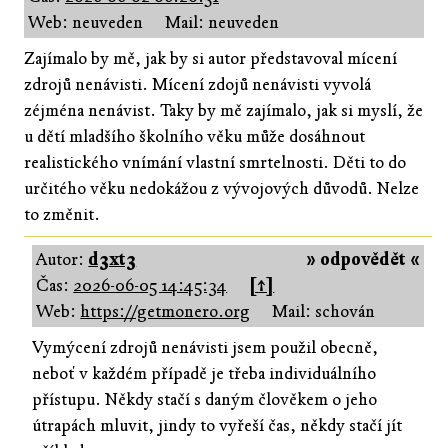
Web: neuveden
Mail: neuveden
Zajímalo by mě, jak by si autor představoval mícení
zdrojů nenávisti. Mícení zdojů nenávisti vyvolá
zéjména nenávist. Taky by mě zajímalo, jak si myslí, že
u dětí mladšího školního věku může dosáhnout
realistického vnímání vlastní smrtelnosti. Děti to do
určitého věku nedokážou z vývojových důvodů. Nelze
to změnit.
Autor:
d3xt3
» odpovědět «
Čas:
2026-06-05 14:45:34
[↑]
Web:
https://getmonero.org
Mail: schován
Vymýcení zdrojů nenávisti jsem použil obecně,
neboť v každém případě je třeba individuálního
přístupu. Někdy stačí s daným člověkem o jeho
útrapách mluvit, jindy to vyřeší čas, někdy stačí jít