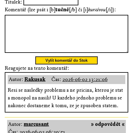
Titulek:
Komentář (lze psát i [b]
tučně
[/b] či [i]
kurzívou
[/i]):
Vylít komentář do Stok
Reagujete na tento komentář:
Autor:
Rakusak
Čas:
2026-06-02 13:21:06
Resi se nasledky problemu a ne pricina, kterou je stat
a monopol na nasili! U kazdeho jednoho problemu se
nakonec dostaneme k tomu, ze je zpusoben statem.
Autor:
marcusant
» odpovědět «
Čas:
2026-06-02 06:20:51