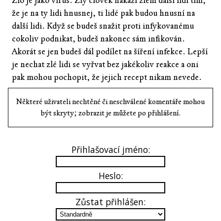
Zlo je jako virus. Zlý člověk nakazí zlem další lidi tím,
že je na ty lidi hnusnej, ti lidé pak budou hnusní na
další lidi. Když se budeš snažit proti infykovanému
cokoliv podnikat, budeš nakonec sám infikován.
Akorát se jen budeš dál podílet na šíření infekce. Lepší
je nechat zlé lidi se vyřvat bez jakékoliv reakce a oni
pak mohou pochopit, že jejich recept nikam nevede.
Některé uživateli nechtěné či neschválené komentáře mohou
být skryty; zobrazit je můžete po přihlášení.
Přihlašovací jméno:
Heslo:
Zůstat přihlášen: