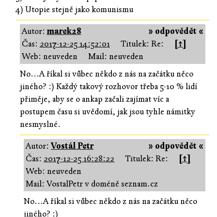
4) Utopie stejně jako komunismu
Autor:
marek28
» odpovědět «
Čas:
2017-12-25 14:52:01
Titulek: Re:
[↑]
Web: neuveden
Mail: neuveden
No...A říkal si vůbec někdo z nás na začátku něco
jiného? :) Každý takový rozhovor třeba 5-10 % lidí
přiměje, aby se o ankap začali zajímat víc a
postupem času si uvědomí, jak jsou tyhle námitky
nesmyslné.
Autor:
Vostál Petr
» odpovědět «
Čas:
2017-12-25 16:28:22
Titulek: Re:
[↑]
Web: neuveden
Mail: VostalPetr v doméně seznam.cz
No...A říkal si vůbec někdo z nás na začátku něco
jiného? :)