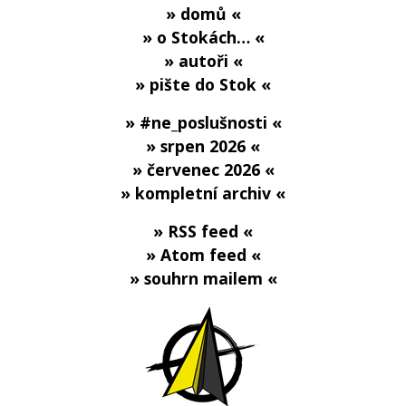
» domů «
» o Stokách… «
» autoři «
» pište do Stok «
» #ne_poslušnosti «
» srpen 2026 «
» červenec 2026 «
» kompletní archiv «
» RSS feed «
» Atom feed «
» souhrn mailem «