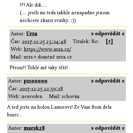
!?! Ale dik...
(... jestli mi teda takhle nenapadne jenom
nechcete zkazit svatky. :))
Autor:
Urza
» odpovědět «
Čas:
2017-12-25 23:24:48
Titulek: Re:
[↑]
Web:
https://www.urza.cz/
Mail: urza v doméně urza.cz
Přesně! Tohle mě taky těší!
Autor:
pz100000
» odpovědět «
Čas:
2017-12-25 22:59:28
Web: neuveden
Mail: schován
A ted jeste na holou Lumirovi! Ze Vam ftom dela
binec.
Autor:
marek28
» odpovědět «