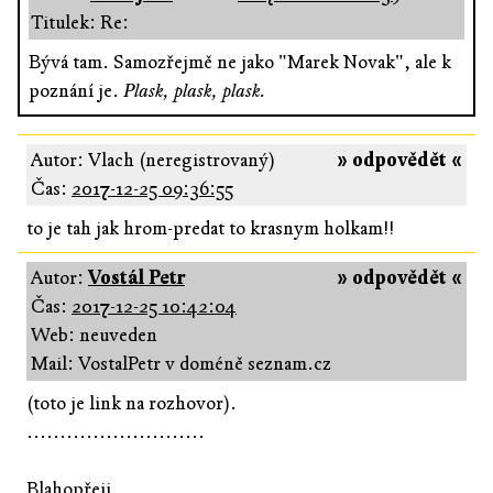
Titulek: Re:
Bývá tam. Samozřejmě ne jako "Marek Novak", ale k
poznání je.
Plask, plask, plask.
Autor: Vlach (neregistrovaný)
» odpovědět «
Čas:
2017-12-25 09:36:55
to je tah jak hrom-predat to krasnym holkam!!
Autor:
Vostál Petr
» odpovědět «
Čas:
2017-12-25 10:42:04
Web: neuveden
Mail: VostalPetr v doméně seznam.cz
(toto je link na rozhovor).
...........................
Blahopřeji,