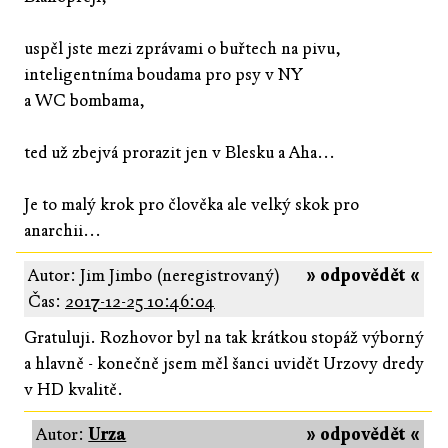
uspěl jste mezi zprávami o buřtech na pivu,
inteligentníma boudama pro psy v NY
a WC bombama,
ted už zbejvá prorazit jen v Blesku a Aha...
Je to malý krok pro člověka ale velký skok pro
anarchii...
Autor: Jim Jimbo (neregistrovaný)
» odpovědět «
Čas:
2017-12-25 10:46:04
Gratuluji. Rozhovor byl na tak krátkou stopáž výborný
a hlavně - konečně jsem měl šanci uvidět Urzovy dredy
v HD kvalitě.
Autor:
Urza
» odpovědět «