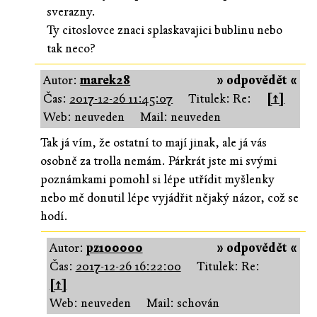
sverazny.
Ty citoslovce znaci splaskavajici bublinu nebo
tak neco?
Autor:
marek28
» odpovědět «
Čas:
2017-12-26 11:45:07
Titulek: Re:
[↑]
Web: neuveden
Mail: neuveden
Tak já vím, že ostatní to mají jinak, ale já vás
osobně za trolla nemám. Párkrát jste mi svými
poznámkami pomohl si lépe utřídit myšlenky
nebo mě donutil lépe vyjádřit nějaký názor, což se
hodí.
Autor:
pz100000
» odpovědět «
Čas:
2017-12-26 16:22:00
Titulek: Re:
[↑]
Web: neuveden
Mail: schován