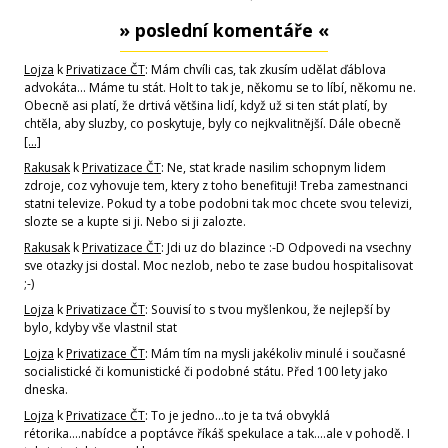
» poslední komentáře «
Lojza
k
Privatizace ČT
: Mám chvíli cas, tak zkusím udělat ďáblova
advokáta... Máme tu stát. Holt to tak je, někomu se to líbí, někomu ne.
Obecně asi platí, že drtivá většina lidí, když už si ten stát platí, by
chtěla, aby sluzby, co poskytuje, byly co nejkvalitnější. Dále obecně
[…]
Rakusak
k
Privatizace ČT
: Ne, stat krade nasilim schopnym lidem
zdroje, coz vyhovuje tem, ktery z toho benefituji! Treba zamestnanci
statni televize. Pokud ty a tobe podobni tak moc chcete svou televizi,
slozte se a kupte si ji. Nebo si ji zalozte.
Rakusak
k
Privatizace ČT
: Jdi uz do blazince :-D Odpovedi na vsechny
sve otazky jsi dostal. Moc nezlob, nebo te zase budou hospitalisovat
;-)
Lojza
k
Privatizace ČT
: Souvisí to s tvou myšlenkou, že nejlepší by
bylo, kdyby vše vlastnil stat
Lojza
k
Privatizace ČT
: Mám tím na mysli jakékoliv minulé i současné
socialistické či komunistické či podobné státu. Před 100 lety jako
dneska.
Lojza
k
Privatizace ČT
: To je jedno...to je ta tvá obvyklá
rétorika....nabídce a poptávce říkáš spekulace a tak....ale v pohodě. I