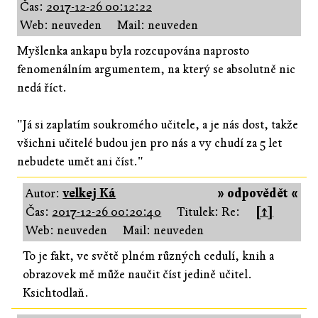
Čas:
2017-12-26 00:12:22
Web: neuveden
Mail: neuveden
Myšlenka ankapu byla rozcupována naprosto
fenomenálním argumentem, na který se absolutně nic
nedá říct.
"Já si zaplatím soukromého učitele, a je nás dost, takže
všichni učitelé budou jen pro nás a vy chudí za 5 let
nebudete umět ani číst."
Autor:
velkej Ká
» odpovědět «
Čas:
2017-12-26 00:20:40
Titulek: Re:
[↑]
Web: neuveden
Mail: neuveden
To je fakt, ve světě plném různých cedulí, knih a
obrazovek mě může naučit číst jedině učitel.
Ksichtodlaň.