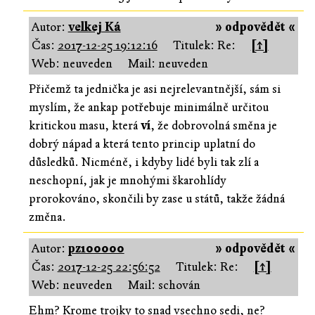
Autor:
velkej Ká
» odpovědět «
Čas:
2017-12-25 19:12:16
Titulek: Re:
[↑]
Web: neuveden
Mail: neuveden
Přičemž ta jednička je asi nejrelevantnější, sám si
myslím, že ankap potřebuje minimálně určitou
kritickou masu, která
ví
, že dobrovolná směna je
dobrý nápad a která tento princip uplatní do
důsledků. Nicméně, i kdyby lidé byli tak zlí a
neschopní, jak je mnohými škarohlídy
prorokováno, skončili by zase u států, takže žádná
změna.
Autor:
pz100000
» odpovědět «
Čas:
2017-12-25 22:56:52
Titulek: Re:
[↑]
Web: neuveden
Mail: schován
Ehm? Krome trojky to snad vsechno sedi, ne?