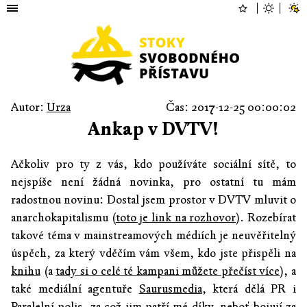
Autor:
Urza
Čas: 2017-12-25 00:00:02
Ankap v DVTV!
Ačkoliv pro ty z vás, kdo používáte sociální sítě, to
nejspíše není žádná novinka, pro ostatní tu mám
radostnou novinu: Dostal jsem prostor v DVTV mluvit o
anarchokapitalismu (
toto je link na rozhovor
). Rozebírat
takové téma v mainstreamových médiích je neuvěřitelný
úspěch, za který vděčím vám všem, kdo jste přispěli na
knihu
(a
tady si o celé té kampani můžete přečíst více
), a
také mediální agentuře
Saurusmedia
, která dělá PR i
Paralelní polis
, za což jim patří mé díky, neboť bojují za