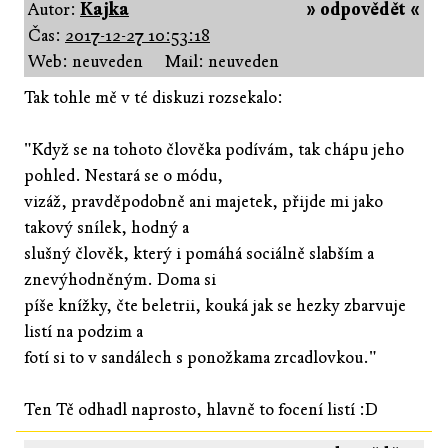
Autor:
Kajka
» odpovědět «
Čas:
2017-12-27 10:53:18
Web: neuveden
Mail: neuveden
Tak tohle mě v té diskuzi rozsekalo:
"Když se na tohoto člověka podívám, tak chápu jeho
pohled. Nestará se o módu,
vizáž, pravděpodobně ani majetek, přijde mi jako
takový snílek, hodný a
slušný člověk, který i pomáhá sociálně slabším a
znevýhodněným. Doma si
píše knížky, čte beletrii, kouká jak se hezky zbarvuje
listí na podzim a
fotí si to v sandálech s ponožkama zrcadlovkou."
Ten Tě odhadl naprosto, hlavně to focení listí :D