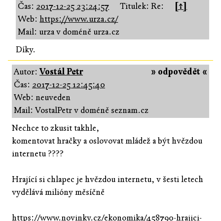
Čas:
2017-12-25 23:24:57
Titulek: Re:
[↑]
Web:
https://www.urza.cz/
Mail: urza v doméně urza.cz
Díky.
Autor:
Vostál Petr
» odpovědět «
Čas:
2017-12-25 12:45:40
Web: neuveden
Mail: VostalPetr v doméně seznam.cz
Nechce to zkusit takhle,
komentovat hračky a oslovovat mládež a být hvězdou
internetu ????
Hrající si chlapec je hvězdou internetu, v šesti letech
vydělává milióny měsíčně
https://www.novinky.cz/ekonomika/458790-hrajici-