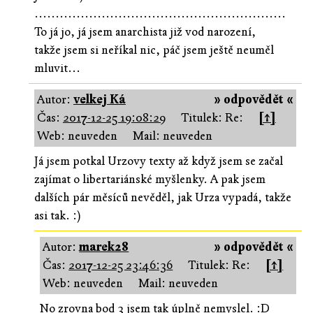
............................................................
To já jo, já jsem anarchista již vod narození,
takže jsem si neříkal nic, páč jsem ještě neuměl
mluvit...
Autor:
velkej Ká
» odpovědět «
Čas:
2017-12-25 19:08:29
Titulek: Re:
[↑]
Web: neuveden
Mail: neuveden
Já jsem potkal Urzovy texty až když jsem se začal
zajímat o libertariánské myšlenky. A pak jsem
dalších pár měsíců nevěděl, jak Urza vypadá, takže
asi tak. :)
Autor:
marek28
» odpovědět «
Čas:
2017-12-25 23:46:36
Titulek: Re:
[↑]
Web: neuveden
Mail: neuveden
No zrovna bod 3 jsem tak úplně nemyslel. :D