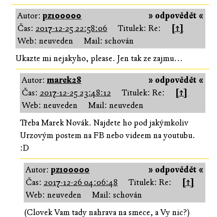
Autor:
pz100000
» odpovědět «
Čas:
2017-12-25 22:58:06
Titulek: Re:
[↑]
Web: neuveden
Mail: schován
Ukazte mi nejakyho, please. Jen tak ze zajmu...
Autor:
marek28
» odpovědět «
Čas:
2017-12-25 23:48:12
Titulek: Re:
[↑]
Web: neuveden
Mail: neuveden
Třeba Marek Novák. Najdete ho pod jakýmkoliv
Urzovým postem na FB nebo videem na youtubu.
:D
Autor:
pz100000
» odpovědět «
Čas:
2017-12-26 04:06:48
Titulek: Re:
[↑]
Web: neuveden
Mail: schován
(Clovek Vam tady nahrava na smece, a Vy nic?)