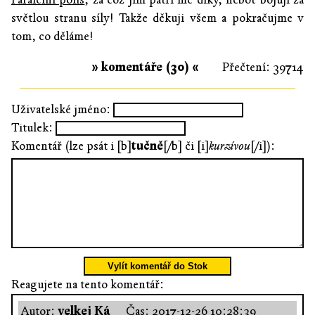
světlou stranu síly! Takže děkuji všem a pokračujme v
tom, co děláme!
» komentáře (30) «
Přečtení: 39714
Uživatelské jméno:
Titulek:
Komentář (lze psát i [b]
tučně
[/b] či [i]
kurzívou
[/i]):
Vylít komentář do Stok
Reagujete na tento komentář:
Autor:
velkej Ká
Čas:
2017-12-26 10:28:39