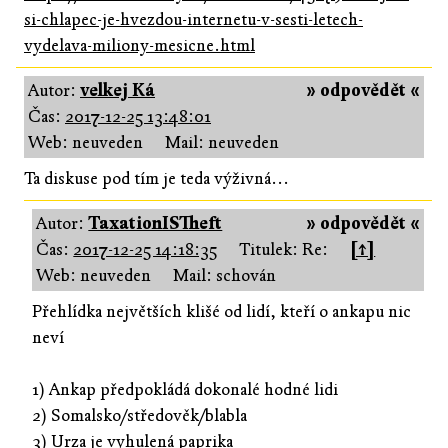
si-chlapec-je-hvezdou-internetu-v-sesti-letech-
vydelava-miliony-mesicne.html
Autor:
velkej Ká
» odpovědět «
Čas:
2017-12-25 13:48:01
Web: neuveden
Mail: neuveden
Ta diskuse pod tím je teda výživná...
Autor:
TaxationISTheft
» odpovědět «
Čas:
2017-12-25 14:18:35
Titulek: Re:
[↑]
Web: neuveden
Mail: schován
Přehlídka největších klišé od lidí, kteří o ankapu nic
neví
1) Ankap předpokládá dokonalé hodné lidi
2) Somalsko/středověk/blabla
3) Urza je vyhulená paprika