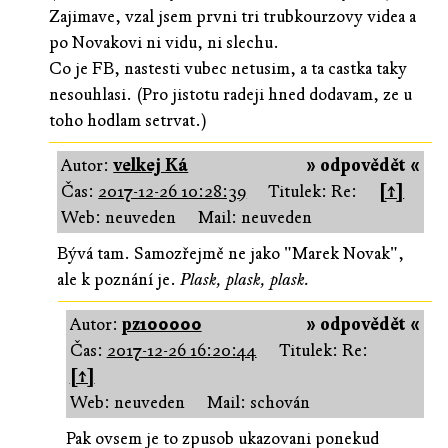
Zajimave, vzal jsem prvni tri trubkourzovy videa a
po Novakovi ni vidu, ni slechu.
Co je FB, nastesti vubec netusim, a ta castka taky
nesouhlasi. (Pro jistotu radeji hned dodavam, ze u
toho hodlam setrvat.)
Autor:
velkej Ká
» odpovědět «
Čas:
2017-12-26 10:28:39
Titulek: Re:
[↑]
Web: neuveden
Mail: neuveden
Bývá tam. Samozřejmě ne jako "Marek Novak",
ale k poznání je.
Plask, plask, plask.
Autor:
pz100000
» odpovědět «
Čas:
2017-12-26 16:20:44
Titulek: Re:
[↑]
Web: neuveden
Mail: schován
Pak ovsem je to zpusob ukazovani ponekud