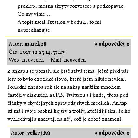
preklep, mozna skryty rozvracec a podkopavac.
Co my vime...
A topit zacal Taxation v bodu 4, to mi
nepredhazujte.
Autor:
marek28
» odpovědět «
Čas:
2017-12-25 14:55:27
Web: neuveden
Mail: neuveden
Z ankapu se pomalu ale jistě stává téma. Ještě před pár
lety to bylo exotické slovo, které jsem nikde nevídal.
Poslední zhruba rok ale na ankap narážím mnohem
častěji v diskusích na FB, Twitteru a i jinde, třeba pod
články v obyčejných zpravodajských médiích. Ankap
už má i svoje osobní hejtry a trolly, kteří žijí tím, že ho
vyhledávají a nadávají na něj, což je dobré znamení.
Autor:
velkej Ká
» odpovědět «