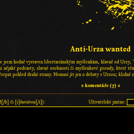
Anti-Urza wanted
e jsem hodně vystaven libertariánským myšlenkám, hlavně od Urzy, 
 nějaké podcasty, slavné osobnosti či myšlenkové proudy, které těmt
čerpat pohled druhé strany. Nemusí jít jen o debaty s Urzou; klidně 
» komentáře (7) «
ě
[/b] či [i]
kurzívou
[/i]):
Uživatelské jméno: