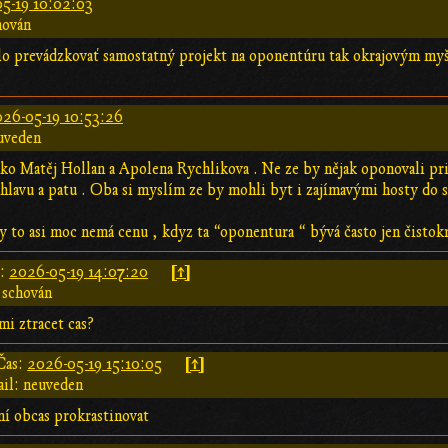
5-19 10:02:03
hován
o prevádzkovať samostatný projekt na oponentúru tak okrajovým myš
26-05-19 10:53:26
uveden
 jako Matěj Hollan a Apolena Rychlikova . Ne ze by nějak oponovali p
hlavu a patu . Oba si myslím ze by mohli byt i zajímavými hosty do s
 to asi moc nemá cenu , kdyz ta “oponentura “ bývá často jen čistokr
[↑]
s:
2026-05-19 14:07:20
 schován
dmi ztracet cas?
[↑]
Čas:
2026-05-19 15:10:05
il: neuveden
ní obcas prokrastinovat