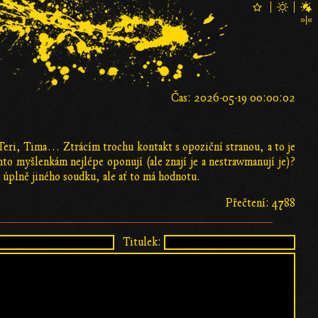
Čas: 2026-05-19 00:00:02
Teri, Tima… Ztrácím trochu kontakt s opoziční stranou, a to je
o myšlenkám nejlépe oponují (ale znají je a nestrawmanují je)?
z úplně jiného soudku, ale ať to má hodnotu.
Přečtení: 4788
Titulek: