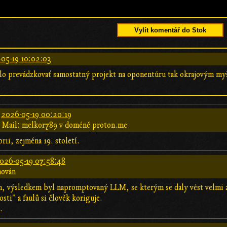
Vylít komentář do Stok
05-19 10:02:03
o prevádzkovať samostatný projekt na oponentúru tak okrajovým my
:
2026-05-19 00:20:19
Mail: melkor789 v doméně proton.me
ii, zejména 19. století.
026-05-19 07:58:48
hován
, výsledkem byl napromptovaný LLM, se kterým se daly vést velmi za
ti" a faulů si člověk koriguje.
.