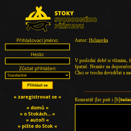
Přihlašovací jméno:
Autor:
Helmovka
Heslo:
V poslední době si všímám, ž
špatně. Nemáte na doporučení
Zůstat přihlášen:
Chci se trochu dovzdělat a na
» zaregistrovat se «
tučn
Komentář (lze psát i [b]
» domů «
» o Stokách… «
» autoři «
» pište do Stok «