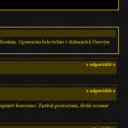
šlienkam. Oponentúra bola trebárs v diskusiách k Urzovým
» odpovědět «
» odpovědět «
jímavé konverzace. Zastával prostistranu, hledal rozumné