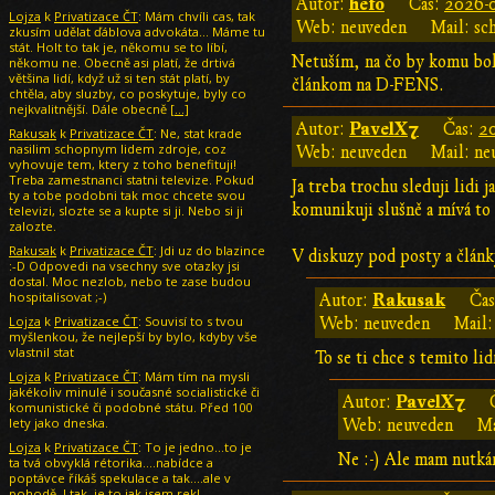
hefo
Autor:
Čas:
2026-0
Lojza
k
Privatizace ČT
: Mám chvíli cas, tak
Web: neuveden
Mail: sc
zkusím udělat ďáblova advokáta... Máme tu
stát. Holt to tak je, někomu se to líbí,
Netuším, na čo by komu bol
někomu ne. Obecně asi platí, že drtivá
většina lidí, když už si ten stát platí, by
článkom na D-FENS.
chtěla, aby sluzby, co poskytuje, byly co
nejkvalitnější. Dále obecně
[…]
PavelX7
Autor:
Čas:
20
Rakusak
k
Privatizace ČT
: Ne, stat krade
nasilim schopnym lidem zdroje, coz
Web: neuveden
Mail: ne
vyhovuje tem, ktery z toho benefituji!
Treba zamestnanci statni televize. Pokud
Ja treba trochu sleduji lidi
ty a tobe podobni tak moc chcete svou
komunikuji slušně a mívá to 
televizi, slozte se a kupte si ji. Nebo si ji
zalozte.
Rakusak
k
Privatizace ČT
: Jdi uz do blazince
V diskuzy pod posty a články
:-D Odpovedi na vsechny sve otazky jsi
dostal. Moc nezlob, nebo te zase budou
hospitalisovat ;-)
Rakusak
Autor:
Ča
Lojza
k
Privatizace ČT
: Souvisí to s tvou
Web: neuveden
Mail:
myšlenkou, že nejlepší by bylo, kdyby vše
vlastnil stat
To se ti chce s temito li
Lojza
k
Privatizace ČT
: Mám tím na mysli
jakékoliv minulé i současné socialistické či
PavelX7
Autor:
komunistické či podobné státu. Před 100
lety jako dneska.
Web: neuveden
Ma
Lojza
k
Privatizace ČT
: To je jedno...to je
Ne :-) Ale mam nutká
ta tvá obvyklá rétorika....nabídce a
poptávce říkáš spekulace a tak....ale v
pohodě. I tak, je to jak jsem rekl