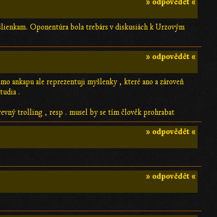
» odpovědět «
lienkam. Oponentúra bola trebárs v diskusiách k Urzovým
» odpovědět «
rimo ankapu ale reprezentuji myšlenky , které ano a zároveň
tudia .
evný trolling , resp . musel by se tím člověk prohrabat
» odpovědět «
» odpovědět «