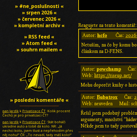
» #ne_poslušnosti «
» srpen 2026 «
» červenec 2026 «
» kompletní archiv «
Reagujete na tento komentář:
hefo
Autor:
Čas:
2026-
» RSS feed «
» Atom feed «
Netuším, na čo by komu bol
» souhrn mailem «
článkom na D-FENS.
powchamp
Autor:
Čas
Web:
https://riseup.net/
Mohu doporčit knihy o histor
Bubatrox
Autor:
Čas:
2
» poslední komentáře «
Web: neuveden
Mail: sc
pan Jardík
k
Privatizace ČT
: Kolik procent
Řešil jsem podobný problém
Čechů je pro privatizaci ČT?
argumenty, množství "hádavos
pan Jardík
k
Privatizace ČT
: Stát boháči
Někde jsem to tady postoval
ukradne auto a tobě dá kolo. NR: „Já
nechci kolo, jsem tlust a nepřehodím přes
něj nohu!“ ČR: „To nevadí, tady máš kolo!“