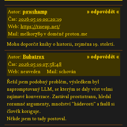
Autor:
powchamp
» odpovědět «
Čas:
2026-05-19 00:20:19
Web:
https://riseup.net/
Mail: melkor789 v doméně proton.me
Mohu doporčit knihy o historii, zejména 19. století.
Autor:
Bubatrox
» odpovědět «
Čas:
2026-05-19 07:58:48
Web: neuveden
Mail: schován
Řešil jsem podobný problém, výsledkem byl
napromptovaný LLM, se kterým se daly vést velmi
zajímavé konverzace. Zastával prostistranu, hledal
rozumné argumenty, množství "hádavosti" a faulů si
člověk koriguje.
Někde jsem to tady postoval.