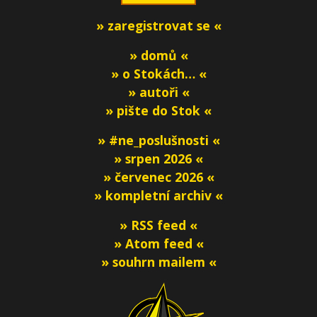
» zaregistrovat se «
» domů «
» o Stokách… «
» autoři «
» pište do Stok «
» #ne_poslušnosti «
» srpen 2026 «
» červenec 2026 «
» kompletní archiv «
» RSS feed «
» Atom feed «
» souhrn mailem «