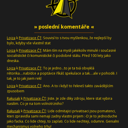
» poslední komentáře «
Lojza
k
Privatizace ČT
: Souvisí to s tvou myšlenkou, že nejlepší by
bylo, kdyby vše vlastnil stat
Lojza
k
Privatizace ČT
: Mám tím na mysli jakékoliv minulé i současné
socialistické či komunistické či podobné státu. Před 100 lety jako
dneska.
Lojza
k
Privatizace ČT
: To je jedno...to je ta tvá obvyklá
rétorika....nabídce a poptávce říkáš spekulace a tak....ale v pohodě. I
tak, je to jak jsem rekl
Lojza
k
Privatizace ČT
: Ano. A to i když to řekneš takto zavádějícím
zpusobem
Rakusak
k
Privatizace ČT
: Jiste. Je zde diky zdroju, ktere stat vybira
nasilim. Co je na tom volnotrzniho?
Rakusak
k
Privatizace ČT
: Lide odmitajici privatisaci jsou pomatenci,
kteri zpravidla sami nemaji zadny vlastni prijem :-D Je to jednoduche
jako facka. Co lide chteji, to zaplati. Co lide nechteji, odumre. Genialni
mechanismus volneho trhu!