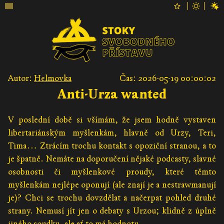
Autor:
Helmovka
Čas: 2026-05-19 00:00:02
Anti-Urza wanted
V poslední době si všímám, že jsem hodně vystaven
libertariánským myšlenkám, hlavně od Urzy, Teri,
Tima… Ztrácím trochu kontakt s opoziční stranou, a to
je špatně. Nemáte na doporučení nějaké podcasty, slavné
osobnosti či myšlenkové proudy, které těmto
myšlenkám nejlépe oponují (ale znají je a nestrawmanují
je)? Chci se trochu dovzdělat a načerpat pohled druhé
strany. Nemusí jít jen o debaty s Urzou; klidně z úplně
jiného soudku, ale ať to má hodnotu.