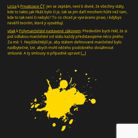
Lojza
k
Privatizace ČT
: Jen se zeptám, není ti divné, že všechny státy,
kde to takto jak říkáš bylo či je, tak se jim daří mnohem hůře než tam,
kde to tak není či nebylo? To co chceš je vyvráceno praxi, i kdybys
nevěřil teoriím, které ji vysvětlují.
v6ak
k
Polymanželství nastavené zákonem
: Především bych řekl, že si
pid odlukou manželství od státu každý představujeme něco jiného.
Za mě: 1. Nejdůležitější je, aby státem definované manželství bylo
nadbytečné, tzn. abych mohl něčeho podobného dosáhnout
smluvně. A ty smlouvy si případně upravit
[…]