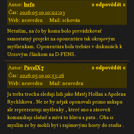
Autor:
hefo
» odpovědět «
Čas:
2026-05-19 10:02:03
Web: neuveden
Mail: schován
Netuším, na čo by komu bolo prevádzkovať
samostatný projekt na oponentúru tak okrajovým
myšlienkam. Oponentúra bola trebárs v diskusiách k
Urzovým článkom na D-FENS.
Autor:
PavelX7
» odpovědět «
Čas:
2026-05-19 10:53:26
Web: neuveden
Mail: neuveden
Ja treba trochu sleduji lidi jako Matěj Hollan a Apolena
Rychlikova . Ne ze by nějak oponovali primo ankapu
ale reprezentuji myšlenky , které ano a zároveň
komunikuji slušně a mívá to hlavu a patu . Oba si
myslím ze by mohli byt i zajímavými hosty do studia .