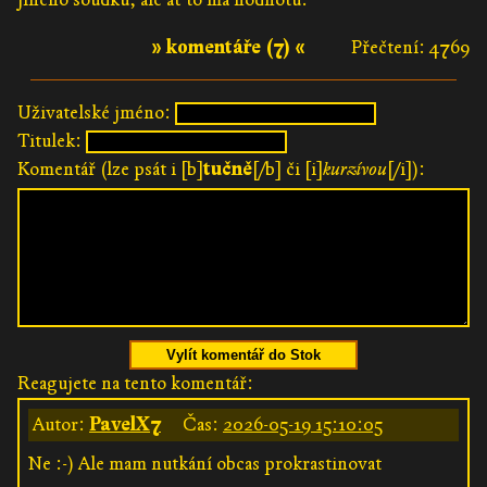
» komentáře (7) «
Přečtení: 4769
Uživatelské jméno:
Titulek:
Komentář (lze psát i [b]
tučně
[/b] či [i]
kurzívou
[/i]):
Vylít komentář do Stok
Reagujete na tento komentář:
Autor:
PavelX7
Čas:
2026-05-19 15:10:05
Ne :-) Ale mam nutkání obcas prokrastinovat