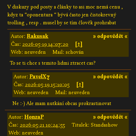
V diskuzy pod posty a články to asi moc nemá cenu ,
kdyz ta “oponentura “ bývá často jen čistokrevný
trolling , resp . musel by se tím člověk prohrabat
Autor:
Rakusak
» odpovědět «
Čas:
2026-05-19 14:07:20
[↑]
Web: neuveden
Mail: schován
To se ti chce s temito lidmi ztracet cas?
Autor:
PavelX7
» odpovědět «
Čas:
2026-05-19 15:10:05
[↑]
Web: neuveden
Mail: neuveden
Ne :-) Ale mam nutkání obcas prokrastinovat
Autor:
HonzaP
» odpovědět «
Čas:
2026-05-21 10:24:55
Titulek: Standashow
Web: neuveden