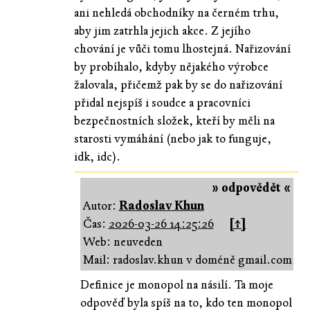
ani nehledá obchodníky na černém trhu,
aby jim zatrhla jejich akce. Z jejího
chování je vůči tomu lhostejná. Nařizování
by probíhalo, kdyby nějakého výrobce
žalovala, přičemž pak by se do nařizování
přidal nejspíš i soudce a pracovníci
bezpečnostních složek, kteří by měli na
starosti vymáhání (nebo jak to funguje,
idk, idc).
» odpovědět «
Autor:
Radoslav Khun
Čas:
2026-03-26 14:25:26
[↑]
Web: neuveden
Mail: radoslav.khun v doméně gmail.com
Definice je monopol na násilí. Ta moje
odpověď byla spíš na to, kdo ten monopol