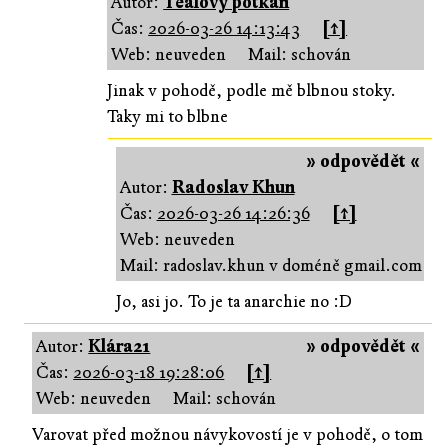
Autor:
Tealový potkan
Čas:
2026-03-26 14:13:43
[↑]
Web: neuveden
Mail: schován
Jinak v pohodě, podle mě blbnou stoky.
Taky mi to blbne
» odpovědět «
Autor:
Radoslav Khun
Čas:
2026-03-26 14:26:36
[↑]
Web: neuveden
Mail: radoslav.khun v doméně gmail.com
Jo, asi jo. To je ta anarchie no :D
Autor:
Klára21
» odpovědět «
Čas:
2026-03-18 19:28:06
[↑]
Web: neuveden
Mail: schován
Varovat před možnou návykovostí je v pohodě, o tom