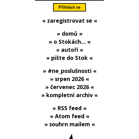
» zaregistrovat se «
» domů «
» o Stokách… «
» autoři «
» pište do Stok «
» #ne_poslušnosti «
» srpen 2026 «
» červenec 2026 «
» kompletní archiv «
» RSS feed «
» Atom feed «
» souhrn mailem «