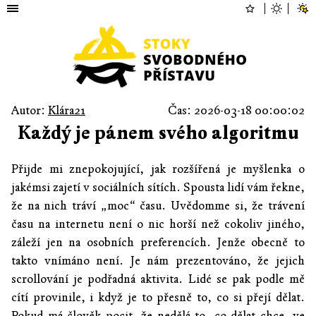
Autor:
Klára21
Čas: 2026-03-18 00:00:02
Každý je pánem svého algoritmu
Přijde mi znepokojující, jak rozšířená je myšlenka o
jakémsi zajetí v sociálních sítích. Spousta lidí vám řekne,
že na nich tráví „moc“ času. Uvědomme si, že trávení
času na internetu není o nic horší než cokoliv jiného,
záleží jen na osobních preferencích. Jenže obecně to
takto vnímáno není. Je nám prezentováno, že jejich
scrollování je podřadná aktivita. Lidé se pak podle mě
cítí provinile, i když je to přesně to, co si přejí dělat.
Pokud má člověk pocit, že nedělá to, co dělat chce, ve