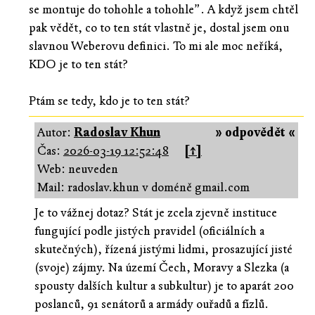
se montuje do tohohle a tohohle”. A když jsem chtěl
pak vědět, co to ten stát vlastně je, dostal jsem onu
slavnou Weberovu definici. To mi ale moc neříká,
KDO je to ten stát?
Ptám se tedy, kdo je to ten stát?
Autor:
Radoslav Khun
» odpovědět «
Čas:
2026-03-19 12:52:48
[↑]
Web: neuveden
Mail: radoslav.khun v doméně gmail.com
Je to vážnej dotaz? Stát je zcela zjevně instituce
fungující podle jistých pravidel (oficiálních a
skutečných), řízená jistými lidmi, prosazující jisté
(svoje) zájmy. Na území Čech, Moravy a Slezka (a
spousty dalších kultur a subkultur) je to aparát 200
poslanců, 91 senátorů a armády ouřadů a fízlů.