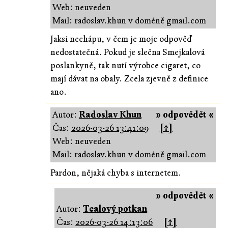
Web: neuveden
Mail: radoslav.khun v doméně gmail.com
Jaksi nechápu, v čem je moje odpověď
nedostatečná. Pokud je slečna Smejkalová
poslankyně, tak nutí výrobce cigaret, co
mají dávat na obaly. Zcela zjevně z definice
ano.
Autor:
Radoslav Khun
» odpovědět «
Čas:
2026-03-26 13:41:09
[↑]
Web: neuveden
Mail: radoslav.khun v doméně gmail.com
Pardon, nějaká chyba s internetem.
» odpovědět «
Autor:
Tealový potkan
Čas:
2026-03-26 14:13:06
[↑]