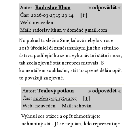
Autor:
Radoslav Khun
» odpovědět «
Čas:
2026-03-25 15:29:14
[↑]
Web: neuveden
Mail: radoslav.khun v doméně gmail.com
No pokud ta slečna Smejkalová nebyla v roce
2016 úřednicí či zaměstnankyní jiného státního
ústavu podílejícího se na vykonávání státní moci,
tak zcela zjevně stát nereprezentovala. S
komentářem souhlasím, stát to zjevně dělá a opět
to považuji za zjevné.
Autor:
Tealový potkan
» odpovědět «
Čas:
2026-03-25 17:40:55
[↑]
Web: neuveden
Mail: schován
Vyhnul ses otázce a opět zhmotňujete
nehmotný stát. Já se neptám, kdo reprezentuje