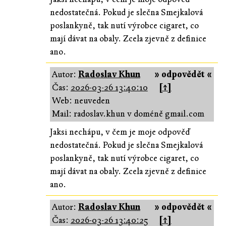
nedostatečná. Pokud je slečna Smejkalová
poslankyně, tak nutí výrobce cigaret, co
mají dávat na obaly. Zcela zjevně z definice
ano.
Autor:
Radoslav Khun
» odpovědět «
Čas:
2026-03-26 13:40:10
[↑]
Web: neuveden
Mail: radoslav.khun v doméně gmail.com
Jaksi nechápu, v čem je moje odpověď
nedostatečná. Pokud je slečna Smejkalová
poslankyně, tak nutí výrobce cigaret, co
mají dávat na obaly. Zcela zjevně z definice
ano.
Autor:
Radoslav Khun
» odpovědět «
Čas:
2026-03-26 13:40:25
[↑]