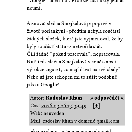
“Google” udělá lidi. Protože abstrakty jednat
neumí.
A znova: slečna Smejkalová je poprvé v
životě poslankyní - předtím nebyla součástí
žádných složek, které jste vyjmenoval, že by
byly součástí státu -> netvořila stát.
Čili žádné “pokud pracovala”, nepracovala.
Nutí teda slečna Smejkalová v současnosti
výrobce cigaret, co mají dávat na své obaly?
Nebo už jste schopen mi to zúžit podobně
jako u Googlu?
Autor:
Radoslav Khun
» odpovědět «
Čas:
2026-03-26 13:39:49
[↑]
Web: neuveden
Mail: radoslav.khun v doméně gmail.com
Jaksi nechápu, v čem je moje odpověď