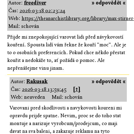
Autor:
freediver
» odpovědět «
Čas:
2026-03-18 02:23:24
Web:
https://theanarchistlibrary.org/library/max-stirner
Mail: schován
Přijde mi znepokojující varovat lidi před návykovostí
kouření. Spousta lidí vám řekne že kouří "moc". Ale je
to o osobních preferencích. Pokud chce někdo přestat
kouřit a nedokáže to, ať požádá o pomoc. Ale
nepřenášejme vinu jinam.
Autor:
Rakusak
» odpovědět «
Čas:
2026-03-18 13:59:45
[↑]
Web: neuveden
Mail: schován
Varovani pred skodlivosti a navykovosti koureni mi
opravdu prijde spatne. Nevim, proc se do toho stat
montuje a narizuje vyrobcum/prodejcum, co maji
davat na sva baleni, a zakazuje reklamu na tyto