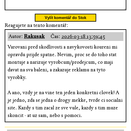
Vylít komentář do Stok
Reagujete na tento komentář:
Autor:
Rakusak
Čas:
2026-03-18 13:59:45
Varovani pred skodlivosti a navykovosti koureni mi
opravdu prijde spatne. Nevim, proc se do toho stat
montuje a narizuje vyrobcum/prodejcum, co maji
davat na sva baleni, a zakazuje reklamu na tyto
vyrobky.
A ano, vzdy je na vine ten jeden konkretni clovek! A
je jedno, zda se jedna o drogy mekke, tvrde ci socialni
site. Kazdy s tim zacal ze sve vule, kazdy s tim muze
skoncit - at uz sam, nebo s pomoci.