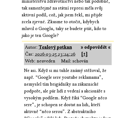
ministerstvu zdravotnictví nebo tak podobně,
tak samozřejmě na státní represi měla svůj
aktivní podíl, což, jak jsem řekl, mi přijde
zcela zjevné. Zkusme to otočit, kdybych
mluvil o Googlu, taky se budete ptát, kdo to
jako je ten Google?
Autor:
Tealový potkan
» odpovědět «
Čas:
2026-03-25 23:24:26
[↑]
Web: neuveden
Mail: schován
Ne asi. Když si mi tuhle známý stěžoval, že
např. “Google sere youtube reklamama”,
nemyslel tím brigádníky na zákaznické
podpoře, ale pár lidí z vedení a akcionáře s
vysokým podílem. Když říká “Google něco
sere”, je schopen se dostat na lidi, kteří
aktivně “něco serou”. Z abstraktního