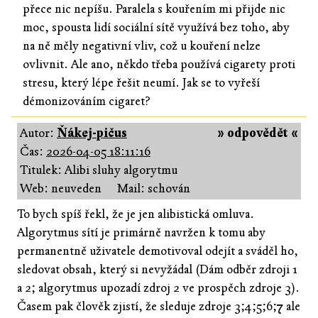
přece nic nepíšu. Paralela s kouřením mi přijde nic
moc, spousta lidí sociální sítě využívá bez toho, aby
na ně měly negativní vliv, což u kouření nelze
ovlivnit. Ale ano, někdo třeba používá cigarety proti
stresu, který lépe řešit neumí. Jak se to vyřeší
démonizováním cigaret?
Autor:
Ňákej-pičus
» odpovědět «
Čas:
2026-04-05 18:11:16
Titulek: Alibi sluhy algorytmu
Web: neuveden
Mail: schován
To bych spíš řekl, že je jen alibistická omluva.
Algorytmus sítí je primárně navržen k tomu aby
permanentně uživatele demotivoval odejít a sváděl ho,
sledovat obsah, který si nevyžádal (Dám odběr zdroji 1
a 2; algorytmus upozadí zdroj 2 ve prospěch zdroje 3).
Časem pak člověk zjistí, že sleduje zdroje 3;4;5;6;7 ale