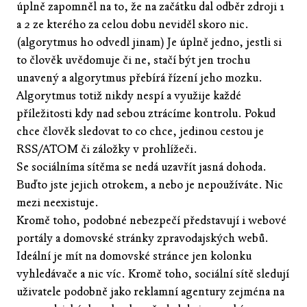
úplně zapomněl na to, že na začátku dal odběr zdroji 1
a 2 ze kterého za celou dobu neviděl skoro nic.
(algorytmus ho odvedl jinam) Je úplně jedno, jestli si
to člověk uvědomuje či ne, stačí být jen trochu
unavený a algorytmus přebírá řízení jeho mozku.
Algorytmus totiž nikdy nespí a využije každé
příležitosti kdy nad sebou ztrácíme kontrolu. Pokud
chce člověk sledovat to co chce, jedinou cestou je
RSS/ATOM či záložky v prohlížeči.
Se sociálníma sítěma se nedá uzavřít jasná dohoda.
Buďto jste jejich otrokem, a nebo je nepoužíváte. Nic
mezi neexistuje.
Kromě toho, podobné nebezpečí představují i webové
portály a domovské stránky zpravodajských webů.
Ideální je mít na domovské stránce jen kolonku
vyhledávače a nic víc. Kromě toho, sociální sítě sledují
uživatele podobně jako reklamní agentury zejména na