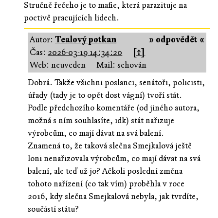
Stručně řečeho je to mafie, která parazituje na
poctivě pracujících lidech.
Autor:
Tealový potkan
» odpovědět «
Čas:
2026-03-19 14:34:20
[↑]
Web: neuveden
Mail: schován
Dobrá. Takže všichni poslanci, senátoři, policisti,
úřady (tady je to opět dost vágní) tvoří stát.
Podle předchozího komentáře (od jiného autora,
možná s ním souhlasíte, idk) stát nařizuje
výrobcům, co mají dávat na svá balení.
Znamená to, že taková slečna Smejkalová ještě
loni nenařizovala výrobcům, co mají dávat na svá
balení, ale teď už jo? Ačkoli poslední změna
tohoto nařízení (co tak vím) proběhla v roce
2016, kdy slečna Smejkalová nebyla, jak tvrdíte,
součástí státu?