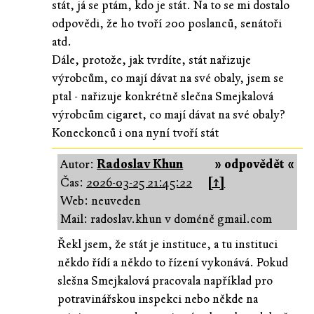
stát, já se ptám, kdo je stát. Na to se mi dostalo
odpovědi, že ho tvoří 200 poslanců, senátoři
atd.
Dále, protože, jak tvrdíte, stát nařizuje
výrobcům, co mají dávat na své obaly, jsem se
ptal - nařizuje konkrétně slečna Smejkalová
výrobcům cigaret, co mají dávat na své obaly?
Koneckonců i ona nyní tvoří stát
Autor:
Radoslav Khun
» odpovědět «
Čas:
2026-03-25 21:45:22
[↑]
Web: neuveden
Mail: radoslav.khun v doméně gmail.com
Řekl jsem, že stát je instituce, a tu instituci
někdo řídí a někdo to řízení vykonává. Pokud
slešna Smejkalová pracovala například pro
potravinářskou inspekci nebo někde na