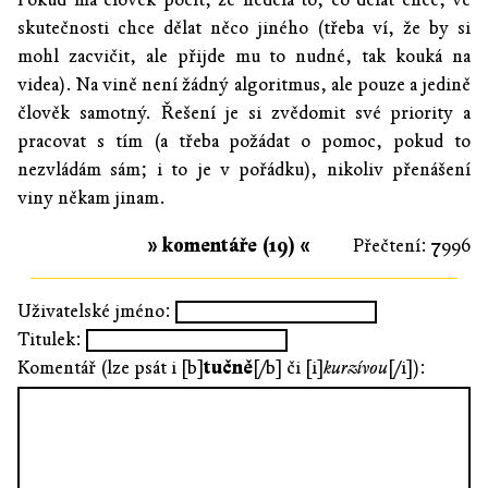
skutečnosti chce dělat něco jiného (třeba ví, že by si
mohl zacvičit, ale přijde mu to nudné, tak kouká na
videa). Na vině není žádný algoritmus, ale pouze a jedině
člověk samotný. Řešení je si zvědomit své priority a
pracovat s tím (a třeba požádat o pomoc, pokud to
nezvládám sám; i to je v pořádku), nikoliv přenášení
viny někam jinam.
» komentáře (19) «
Přečtení: 7996
Uživatelské jméno:
Titulek:
Komentář (lze psát i [b]
tučně
[/b] či [i]
kurzívou
[/i]):