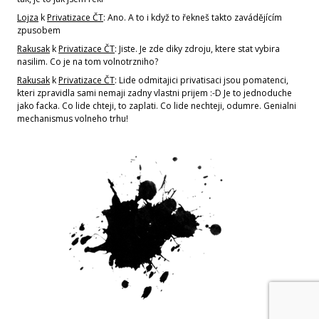
Lojza
k
Privatizace ČT
: Ano. A to i když to řekneš takto zavádějícím
zpusobem
Rakusak
k
Privatizace ČT
: Jiste. Je zde diky zdroju, ktere stat vybira
nasilim. Co je na tom volnotrzniho?
Rakusak
k
Privatizace ČT
: Lide odmitajici privatisaci jsou pomatenci,
kteri zpravidla sami nemaji zadny vlastni prijem :-D Je to jednoduche
jako facka. Co lide chteji, to zaplati. Co lide nechteji, odumre. Genialni
mechanismus volneho trhu!