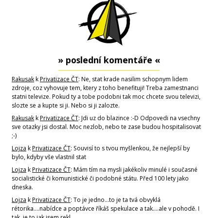
» poslední komentáře «
Rakusak
k
Privatizace ČT
: Ne, stat krade nasilim schopnym lidem
zdroje, coz vyhovuje tem, ktery z toho benefituji! Treba zamestnanci
statni televize. Pokud ty a tobe podobni tak moc chcete svou televizi,
slozte se a kupte si ji. Nebo si ji zalozte.
Rakusak
k
Privatizace ČT
: Jdi uz do blazince :-D Odpovedi na vsechny
sve otazky jsi dostal. Moc nezlob, nebo te zase budou hospitalisovat
;-)
Lojza
k
Privatizace ČT
: Souvisí to s tvou myšlenkou, že nejlepší by
bylo, kdyby vše vlastnil stat
Lojza
k
Privatizace ČT
: Mám tím na mysli jakékoliv minulé i současné
socialistické či komunistické či podobné státu. Před 100 lety jako
dneska.
Lojza
k
Privatizace ČT
: To je jedno...to je ta tvá obvyklá
rétorika....nabídce a poptávce říkáš spekulace a tak....ale v pohodě. I
tak, je to jak jsem rekl