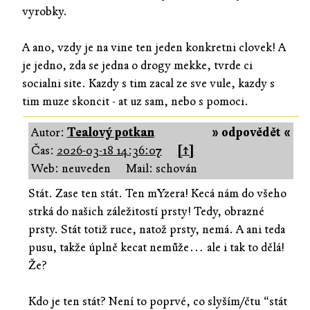
vyrobky.
A ano, vzdy je na vine ten jeden konkretni clovek! A
je jedno, zda se jedna o drogy mekke, tvrde ci
socialni site. Kazdy s tim zacal ze sve vule, kazdy s
tim muze skoncit - at uz sam, nebo s pomoci.
Autor:
Tealový potkan
» odpovědět «
Čas:
2026-03-18 14:36:07
[↑]
Web: neuveden
Mail: schován
Stát. Zase ten stát. Ten mYzera! Kecá nám do všeho
strká do našich záležitostí prsty! Tedy, obrazné
prsty. Stát totiž ruce, natož prsty, nemá. A ani teda
pusu, takže úplně kecat nemůže… ale i tak to dělá!
Že?
Kdo je ten stát? Není to poprvé, co slyším/čtu “stát