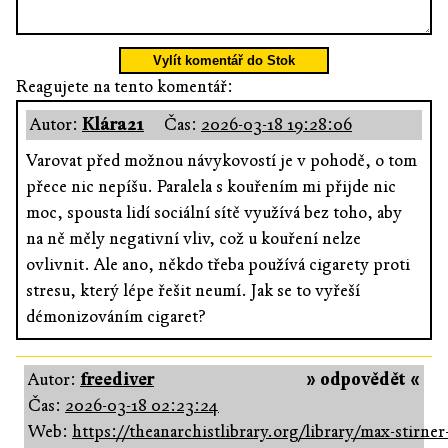
Vylít komentář do Stok
Reagujete na tento komentář:
Autor:
Klára21
Čas:
2026-03-18 19:28:06
Varovat před možnou návykovostí je v pohodě, o tom
přece nic nepíšu. Paralela s kouřením mi přijde nic
moc, spousta lidí sociální sítě využívá bez toho, aby
na ně měly negativní vliv, což u kouření nelze
ovlivnit. Ale ano, někdo třeba používá cigarety proti
stresu, který lépe řešit neumí. Jak se to vyřeší
démonizováním cigaret?
Autor:
freediver
» odpovědět «
Čas:
2026-03-18 02:23:24
Web:
https://theanarchistlibrary.org/library/max-stirner