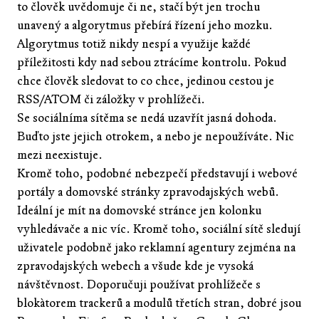
to člověk uvědomuje či ne, stačí být jen trochu
unavený a algorytmus přebírá řízení jeho mozku.
Algorytmus totiž nikdy nespí a využije každé
příležitosti kdy nad sebou ztrácíme kontrolu. Pokud
chce člověk sledovat to co chce, jedinou cestou je
RSS/ATOM či záložky v prohlížeči.
Se sociálníma sítěma se nedá uzavřít jasná dohoda.
Buďto jste jejich otrokem, a nebo je nepoužíváte. Nic
mezi neexistuje.
Kromě toho, podobné nebezpečí představují i webové
portály a domovské stránky zpravodajských webů.
Ideální je mít na domovské stránce jen kolonku
vyhledávače a nic víc. Kromě toho, sociální sítě sledují
uživatele podobně jako reklamní agentury zejména na
zpravodajských webech a všude kde je vysoká
návštěvnost. Doporučuji používat prohlížeče s
blokàtorem trackerů a modulů třetích stran, dobré jsou