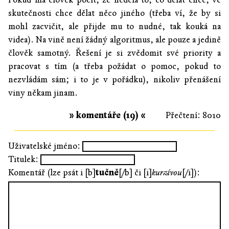
skutečnosti chce dělat něco jiného (třeba ví, že by si
mohl zacvičit, ale přijde mu to nudné, tak kouká na
videa). Na vině není žádný algoritmus, ale pouze a jedině
člověk samotný. Řešení je si zvědomit své priority a
pracovat s tím (a třeba požádat o pomoc, pokud to
nezvládám sám; i to je v pořádku), nikoliv přenášení
viny někam jinam.
» komentáře (19) «
Přečtení: 8010
Uživatelské jméno:
Titulek:
Komentář (lze psát i [b]
tučně
[/b] či [i]
kurzívou
[/i]):