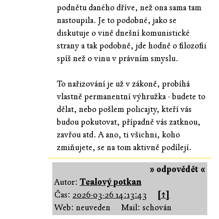
podnětu daného dříve, než ona sama tam
nastoupila. Je to podobné, jako se
diskutuje o vině dnešní komunistické
strany a tak podobně, jde hodně o filozofii
spíš než o vinu v právním smyslu.
To nařizování je už v zákoně, probíhá
vlastně permanentní výhružka - budete to
dělat, nebo pošlem policajty, kteří vás
budou pokutovat, případně vás zatknou,
zavřou atd. A ano, ti všichni, koho
zmiňujete, se na tom aktivně podílejí.
» odpovědět «
Autor:
Tealový potkan
Čas:
2026-03-26 14:13:43
[↑]
Web: neuveden
Mail: schován