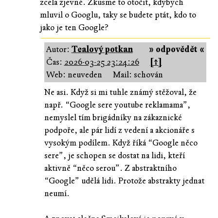
zcela zjevné. Zkusme to otočit, kdybych
mluvil o Googlu, taky se budete ptát, kdo to
jako je ten Google?
Autor:
Tealový potkan
» odpovědět «
Čas:
2026-03-25 23:24:26
[↑]
Web: neuveden
Mail: schován
Ne asi. Když si mi tuhle známý stěžoval, že
např. “Google sere youtube reklamama”,
nemyslel tím brigádníky na zákaznické
podpoře, ale pár lidí z vedení a akcionáře s
vysokým podílem. Když říká “Google něco
sere”, je schopen se dostat na lidi, kteří
aktivně “něco serou”. Z abstraktního
“Google” udělá lidi. Protože abstrakty jednat
neumí.