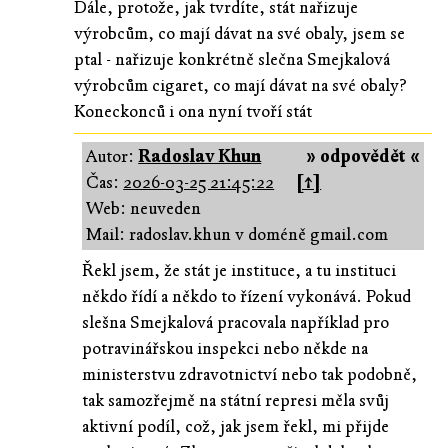
Dále, protože, jak tvrdíte, stát nařizuje
výrobcům, co mají dávat na své obaly, jsem se
ptal - nařizuje konkrétně slečna Smejkalová
výrobcům cigaret, co mají dávat na své obaly?
Koneckonců i ona nyní tvoří stát
Autor:
Radoslav Khun
» odpovědět «
Čas:
2026-03-25 21:45:22
[↑]
Web: neuveden
Mail: radoslav.khun v doméně gmail.com
Řekl jsem, že stát je instituce, a tu instituci
někdo řídí a někdo to řízení vykonává. Pokud
slešna Smejkalová pracovala například pro
potravinářskou inspekci nebo někde na
ministerstvu zdravotnictví nebo tak podobně,
tak samozřejmě na státní represi měla svůj
aktivní podíl, což, jak jsem řekl, mi přijde