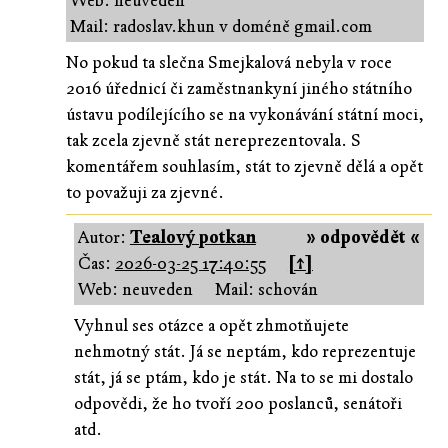
Web: neuveden
Mail: radoslav.khun v doméně gmail.com
No pokud ta slečna Smejkalová nebyla v roce
2016 úřednicí či zaměstnankyní jiného státního
ústavu podílejícího se na vykonávání státní moci,
tak zcela zjevně stát nereprezentovala. S
komentářem souhlasím, stát to zjevně dělá a opět
to považuji za zjevné.
Autor:
Tealový potkan
» odpovědět «
Čas:
2026-03-25 17:40:55
[↑]
Web: neuveden
Mail: schován
Vyhnul ses otázce a opět zhmotňujete
nehmotný stát. Já se neptám, kdo reprezentuje
stát, já se ptám, kdo je stát. Na to se mi dostalo
odpovědi, že ho tvoří 200 poslanců, senátoři
atd.