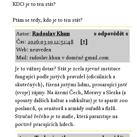
KDO je to ten stát?
Ptám se tedy, kdo je to ten stát?
Autor:
Radoslav Khun
» odpovědět «
Čas:
2026-03-19 12:52:48
[↑]
Web: neuveden
Mail: radoslav.khun v doméně gmail.com
Je to vážnej dotaz? Stát je zcela zjevně instituce
fungující podle jistých pravidel (oficiálních a
skutečných), řízená jistými lidmi, prosazující jisté
(svoje) zájmy. Na území Čech, Moravy a Slezka (a
spousty dalších kultur a subkultur) je to aparát 200
poslanců, 91 senátorů a armády ouřadů a fízlů.
Stručně řečeho je to mafie, která parazituje na
poctivě pracujících lidech.