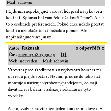
Mail: schován
Přijde mi znepokojující varovat lidi před návykovostí
kouření. Spousta lidí vám řekne že kouří "moc". Ale je
to o osobních preferencích. Pokud chce někdo přestat
kouřit a nedokáže to, ať požádá o pomoc. Ale
nepřenášejme vinu jinam.
Autor:
Rakusak
» odpovědět «
Čas:
2026-03-18 13:59:45
[↑]
Web: neuveden
Mail: schován
Varovani pred skodlivosti a navykovosti koureni mi
opravdu prijde spatne. Nevim, proc se do toho stat
montuje a narizuje vyrobcum/prodejcum, co maji
davat na sva baleni, a zakazuje reklamu na tyto
vyrobky.
A ano, vzdy je na vine ten jeden konkretni clovek! A