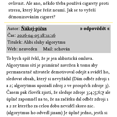
ovlivnit. Ale ano, někdo třeba používá cigarety proti
stresu, který lépe řešit neumí. Jak se to vyřeší
démonizováním cigaret?
Autor:
Ňákej-pičus
» odpovědět «
Čas:
2026-04-05 18:11:16
Titulek: Alibi sluhy algorytmu
Web: neuveden
Mail: schován
To bych spíš řekl, že je jen alibistická omluva.
Algorytmus sítí je primárně navržen k tomu aby
permanentně uživatele demotivoval odejít a sváděl ho,
sledovat obsah, který si nevyžádal (Dám odběr zdroji 1
a 2; algorytmus upozadí zdroj 2 ve prospěch zdroje 3).
Časem pak člověk zjistí, že sleduje zdroje 3;4;5;6;7 ale
úplně zapomněl na to, že na začátku dal odběr zdroji 1
a 2 ze kterého za celou dobu neviděl skoro nic.
(algorytmus ho odvedl jinam) Je úplně jedno, jestli si