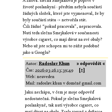
A znova: slečna Smejkalová je poprvé v
životě poslankyní - předtím nebyla součástí
žádných složek, které jste vyjmenoval, že by
byly součástí státu -> netvořila stát.
Čili žádné “pokud pracovala”, nepracovala.
Nutí teda slečna Smejkalová v současnosti
výrobce cigaret, co mají dávat na své obaly?
Nebo už jste schopen mi to zúžit podobně
jako u Googlu?
Autor:
Radoslav Khun
» odpovědět «
Čas:
2026-03-26 13:39:49
[↑]
Web: neuveden
Mail: radoslav.khun v doméně gmail.com
Jaksi nechápu, v čem je moje odpověď
nedostatečná. Pokud je slečna Smejkalová
poslankyně, tak nutí výrobce cigaret, co
mají dávat na obaly. Zcela zjevně z definice