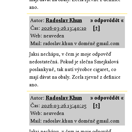
ano.
Autor:
Radoslav Khun
» odpovědět «
Čas:
2026-03-26 13:40:10
[↑]
Web: neuveden
Mail: radoslav.khun v doméně gmail.com
Jaksi nechápu, v čem je moje odpověď
nedostatečná. Pokud je slečna Smejkalová
poslankyně, tak nutí výrobce cigaret, co
mají dávat na obaly. Zcela zjevně z definice
ano.
Autor:
Radoslav Khun
» odpovědět «
Čas:
2026-03-26 13:40:25
[↑]
Web: neuveden
Mail: radoslav.khun v doméně gmail.com
Jaksi nechápu, v čem je moje odpověď