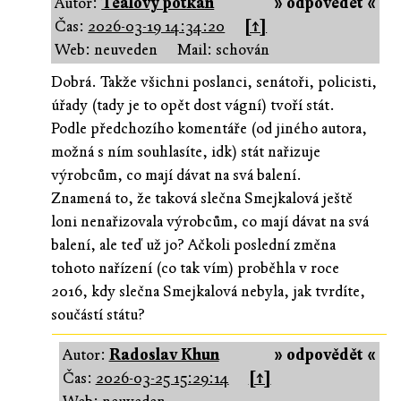
Autor:
Tealový potkan
» odpovědět «
Čas:
2026-03-19 14:34:20
[↑]
Web: neuveden
Mail: schován
Dobrá. Takže všichni poslanci, senátoři, policisti,
úřady (tady je to opět dost vágní) tvoří stát.
Podle předchozího komentáře (od jiného autora,
možná s ním souhlasíte, idk) stát nařizuje
výrobcům, co mají dávat na svá balení.
Znamená to, že taková slečna Smejkalová ještě
loni nenařizovala výrobcům, co mají dávat na svá
balení, ale teď už jo? Ačkoli poslední změna
tohoto nařízení (co tak vím) proběhla v roce
2016, kdy slečna Smejkalová nebyla, jak tvrdíte,
součástí státu?
Autor:
Radoslav Khun
» odpovědět «
Čas:
2026-03-25 15:29:14
[↑]