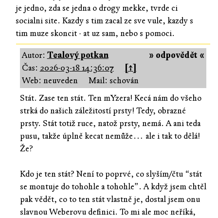
je jedno, zda se jedna o drogy mekke, tvrde ci
socialni site. Kazdy s tim zacal ze sve vule, kazdy s
tim muze skoncit - at uz sam, nebo s pomoci.
Autor:
Tealový potkan
» odpovědět «
Čas:
2026-03-18 14:36:07
[↑]
Web: neuveden
Mail: schován
Stát. Zase ten stát. Ten mYzera! Kecá nám do všeho
strká do našich záležitostí prsty! Tedy, obrazné
prsty. Stát totiž ruce, natož prsty, nemá. A ani teda
pusu, takže úplně kecat nemůže… ale i tak to dělá!
Že?
Kdo je ten stát? Není to poprvé, co slyším/čtu “stát
se montuje do tohohle a tohohle”. A když jsem chtěl
pak vědět, co to ten stát vlastně je, dostal jsem onu
slavnou Weberovu definici. To mi ale moc neříká,