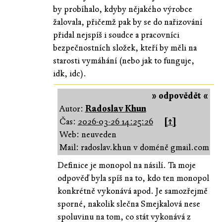
by probíhalo, kdyby nějakého výrobce
žalovala, přičemž pak by se do nařizování
přidal nejspíš i soudce a pracovníci
bezpečnostních složek, kteří by měli na
starosti vymáhání (nebo jak to funguje,
idk, idc).
» odpovědět «
Autor:
Radoslav Khun
Čas:
2026-03-26 14:25:26
[↑]
Web: neuveden
Mail: radoslav.khun v doméně gmail.com
Definice je monopol na násilí. Ta moje
odpověď byla spíš na to, kdo ten monopol
konkrétně vykonává apod. Je samozřejmě
sporné, nakolik slečna Smejkalová nese
spoluvinu na tom, co stát vykonává z