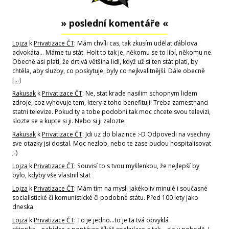
» poslední komentáře «
Lojza
k
Privatizace ČT
: Mám chvíli cas, tak zkusím udělat ďáblova
advokáta... Máme tu stát. Holt to tak je, někomu se to líbí, někomu ne.
Obecně asi platí, že drtivá většina lidí, když už si ten stát platí, by
chtěla, aby sluzby, co poskytuje, byly co nejkvalitnější. Dále obecně
[…]
Rakusak
k
Privatizace ČT
: Ne, stat krade nasilim schopnym lidem
zdroje, coz vyhovuje tem, ktery z toho benefituji! Treba zamestnanci
statni televize. Pokud ty a tobe podobni tak moc chcete svou televizi,
slozte se a kupte si ji. Nebo si ji zalozte.
Rakusak
k
Privatizace ČT
: Jdi uz do blazince :-D Odpovedi na vsechny
sve otazky jsi dostal. Moc nezlob, nebo te zase budou hospitalisovat
;-)
Lojza
k
Privatizace ČT
: Souvisí to s tvou myšlenkou, že nejlepší by
bylo, kdyby vše vlastnil stat
Lojza
k
Privatizace ČT
: Mám tím na mysli jakékoliv minulé i současné
socialistické či komunistické či podobné státu. Před 100 lety jako
dneska.
Lojza
k
Privatizace ČT
: To je jedno...to je ta tvá obvyklá