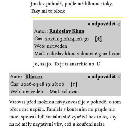
Jinak v pohodě, podle mě blbnou stoky.
Taky mi to blbne
» odpovědět «
Autor:
Radoslav Khun
Čas:
2026-03-26 14:26:36
[↑]
Web: neuveden
Mail: radoslav.khun v doméně gmail.com
Jo, asi jo. To je ta anarchie no :D
Autor:
Klára21
» odpovědět «
Čas:
2026-03-18 19:28:06
[↑]
Web: neuveden
Mail: schován
Varovat před možnou návykovostí je v pohodě, o tom
přece nic nepíšu. Paralela s kouřením mi přijde nic
moc, spousta lidí sociální sítě využívá bez toho, aby
na ně měly negativní vliv, což u kouření nelze