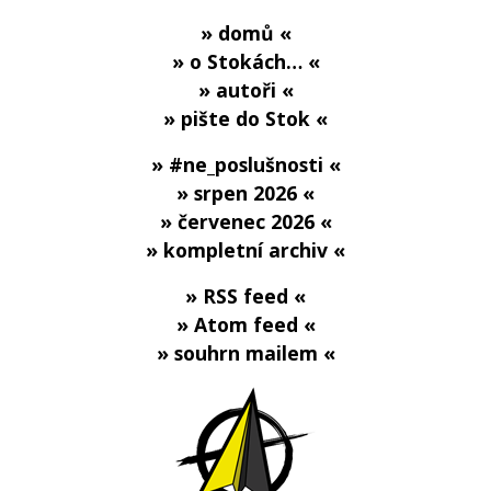
» domů «
» o Stokách… «
» autoři «
» pište do Stok «
» #ne_poslušnosti «
» srpen 2026 «
» červenec 2026 «
» kompletní archiv «
» RSS feed «
» Atom feed «
» souhrn mailem «