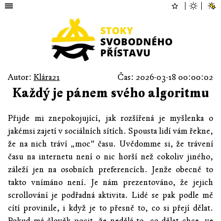
Autor:
Klára21
Čas: 2026-03-18 00:00:02
Každý je pánem svého algoritmu
Přijde mi znepokojující, jak rozšířená je myšlenka o
jakémsi zajetí v sociálních sítích. Spousta lidí vám řekne,
že na nich tráví „moc“ času. Uvědomme si, že trávení
času na internetu není o nic horší než cokoliv jiného,
záleží jen na osobních preferencích. Jenže obecně to
takto vnímáno není. Je nám prezentováno, že jejich
scrollování je podřadná aktivita. Lidé se pak podle mě
cítí provinile, i když je to přesně to, co si přejí dělat.
Pokud má člověk pocit, že nedělá to, co dělat chce, ve