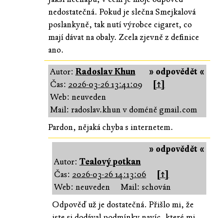
nedostatečná. Pokud je slečna Smejkalová
poslankyně, tak nutí výrobce cigaret, co
mají dávat na obaly. Zcela zjevně z definice
ano.
Autor:
Radoslav Khun
» odpovědět «
Čas:
2026-03-26 13:41:09
[↑]
Web: neuveden
Mail: radoslav.khun v doméně gmail.com
Pardon, nějaká chyba s internetem.
» odpovědět «
Autor:
Tealový potkan
Čas:
2026-03-26 14:13:06
[↑]
Web: neuveden
Mail: schován
Odpověď už je dostatečná. Přišlo mi, že
jste si dodával podmínky navíc, které mi