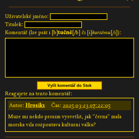
Uživatelské jméno:
Titulek:
Komentář (lze psát i [b]
tučně
[/b] či [i]
kurzívou
[/i]):
Vylít komentář do Stok
Reagujete na tento komentář:
Autor:
Hrosik1
Čas:
2025-03-23 07:22:05
Muze mi nekdo prosim vysvetlit, jak "černa" mala
morska vila rozpoutava kulturni valku?