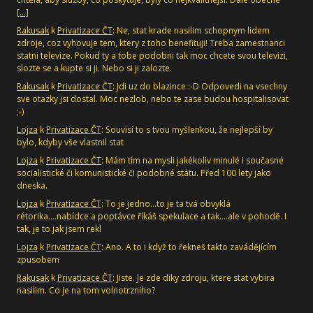
[…]
Rakusak
k
Privatizace ČT
: Ne, stat krade nasilim schopnym lidem
zdroje, coz vyhovuje tem, ktery z toho benefituji! Treba zamestnanci
statni televize. Pokud ty a tobe podobni tak moc chcete svou televizi,
slozte se a kupte si ji. Nebo si ji zalozte.
Rakusak
k
Privatizace ČT
: Jdi uz do blazince :-D Odpovedi na vsechny
sve otazky jsi dostal. Moc nezlob, nebo te zase budou hospitalisovat
;-)
Lojza
k
Privatizace ČT
: Souvisí to s tvou myšlenkou, že nejlepší by
bylo, kdyby vše vlastnil stat
Lojza
k
Privatizace ČT
: Mám tím na mysli jakékoliv minulé i současné
socialistické či komunistické či podobné státu. Před 100 lety jako
dneska.
Lojza
k
Privatizace ČT
: To je jedno...to je ta tvá obvyklá
rétorika....nabídce a poptávce říkáš spekulace a tak....ale v pohodě. I
tak, je to jak jsem rekl
Lojza
k
Privatizace ČT
: Ano. A to i když to řekneš takto zavádějícím
zpusobem
Rakusak
k
Privatizace ČT
: Jiste. Je zde diky zdroju, ktere stat vybira
nasilim. Co je na tom volnotrzniho?