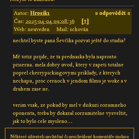
Autor:
Hrosik1
» odpovědět «
Čas:
2025-04-04 09:08:36
[↑]
Web: neuveden
Mail: schován
nechtel byste pana Ševčíka pozvat ještě do studia?
Mě totiz prijde, ze ta prednaska byla naprosto
priserna. mela dobry uvod, ktery v zapeti totalne
poprel cherrypickingovymi priklady, z kterych
nechapu, proc cernoch v jendom filmu je woke a v
druhem zase ne.
verim vsak, ze pokud by mel v diskuzi rozumneho
oponenta, treba by dokazal sorzumitelne vysveltit,
jak to bylo cele mysleno...
Některé uživateli nechtěné či neschválené komentáře mohou