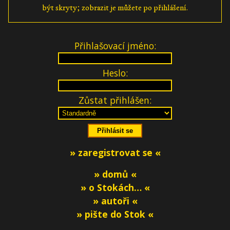
být skryty; zobrazit je můžete po přihlášení.
Přihlašovací jméno:
Heslo:
Zůstat přihlášen:
» zaregistrovat se «
» domů «
» o Stokách… «
» autoři «
» pište do Stok «