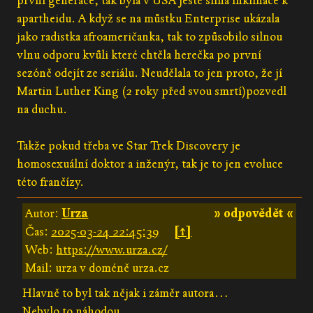
první generace, tak byla v USA ještě silná inklinace k
apartheidu. A když se na můstku Enterprise ukázala
jako radistka afroameričanka, tak to způsobilo silnou
vlnu odporu kvůli které chtěla herečka po první
sezóně odejít ze seriálu. Neudělala to jen proto, že jí
Martin Luther King (2 roky před svou smrtí)pozvedl
na duchu.
Takže pokud třeba ve Star Trek Discovery je
homosexuální doktor a inženýr, tak je to jen evoluce
této frančízy.
Autor:
Urza
» odpovědět «
Čas:
2025-03-24 22:45:39
[↑]
Web:
https://www.urza.cz/
Mail: urza v doméně urza.cz
Hlavně to byl tak nějak i záměr autora…
Nebylo to náhodou.