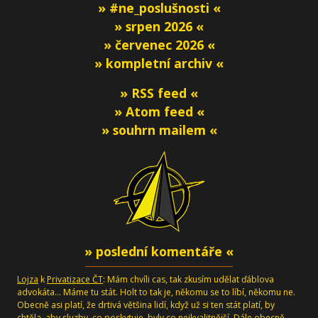
» #ne_poslušnosti «
» srpen 2026 «
» červenec 2026 «
» kompletní archiv «
» RSS feed «
» Atom feed «
» souhrn mailem «
» poslední komentáře «
Lojza
k
Privatizace ČT
: Mám chvíli cas, tak zkusím udělat ďáblova
advokáta... Máme tu stát. Holt to tak je, někomu se to líbí, někomu ne.
Obecně asi platí, že drtivá většina lidí, když už si ten stát platí, by
chtěla, aby sluzby, co poskytuje, byly co nejkvalitnější. Dále obecně