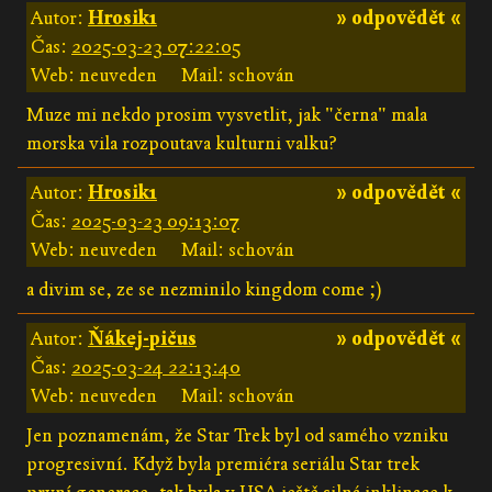
Autor:
Hrosik1
» odpovědět «
Čas:
2025-03-23 07:22:05
Web: neuveden
Mail: schován
Muze mi nekdo prosim vysvetlit, jak "černa" mala
morska vila rozpoutava kulturni valku?
Autor:
Hrosik1
» odpovědět «
Čas:
2025-03-23 09:13:07
Web: neuveden
Mail: schován
a divim se, ze se nezminilo kingdom come ;)
Autor:
Ňákej-pičus
» odpovědět «
Čas:
2025-03-24 22:13:40
Web: neuveden
Mail: schován
Jen poznamenám, že Star Trek byl od samého vzniku
progresivní. Když byla premiéra seriálu Star trek