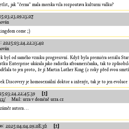
lit, jak "černa" mala morska vila rozpoutava kulturni valku?
5-03-23 09:13:07
hován
 kingdom come ;)
s:
2025-03-24 22:13:40
hován
k byl od samého vzniku progresivní. Když byla premiéra seriálu Star t
tku Enterprise ukázala jako radistka afroameričanka, tak to způsobil
udělala to jen proto, že jí Martin Luther King (2 roky před svou smr
ek Discovery je homosexuální doktor a inženýr, tak je to jen evoluce 
[↑]
25-03-24 22:45:39
cz/
Mail: urza v doméně urza.cz
i záměr autora…
[↑]
as:
2025-04-04 09:08:36