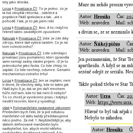
lety jako dneska.
Muze mi nekdo prosim vysvet
Lojza
k
Privatizace ČT
: To je jedno...to je
ta tvá obvyklá rétorika....nabídce a
Hrosik1
Autor:
Čas:
202
poptávce říkáš spekulace a tak....ale v
pohodě. I tak, je to jak jsem rekl
Web: neuveden
Mail: sc
Lojza
k
Privatizace ČT
: Ano. A to i když to
řekneš takto zavádějícím zpusobem
a divim se, ze se nezminilo
Rakusak
k
Privatizace ČT
: Jiste. Je zde diky
zdroju, ktere stat vybira nasilim. Co je na
Ňákej-pičus
Autor:
Ča
tom volnotrzniho?
Web: neuveden
Mail: sc
Rakusak
k
Privatizace ČT
: Lide odmitajici
privatisaci jsou pomatenci, kteri zpravidla
Jen poznamenám, že Star Tre
sami nemaji zadny vlastni prijem :-D Je to
apartheidu. A když se na můs
jednoduche jako facka. Co lide chteji, to
zaplati. Co lide nechteji, odumre. Genialni
sezóně odejít ze seriálu. Ne
mechanismus volneho trhu!
Lojza
k
Privatizace ČT
: Jen se zeptám, není
Takže pokud třeba ve Star Tr
ti divné, že všechny státy, kde to takto jak
říkáš bylo či je, tak se jim daří mnohem
hůře než tam, kde to tak není či nebylo?
Urza
Autor:
Čas:
20
To co chceš je vyvráceno praxi, i kdybys
nevěřil teoriím, které ji vysvětlují.
Web:
https://www.urza.
v6ak
k
Polymanželství nastavené zákonem
:
Hlavně to byl tak nějak 
Především bych řekl, že si pid odlukou
manželství od státu každý představujeme
Nebylo to náhodou.
něco jiného. Za mě: 1. Nejdůležitější je, aby
státem definované manželství bylo
nadbytečné, tzn. abych mohl něčeho
Hrosik1
Autor:
Č
podobného dosáhnout smluvně. A ty