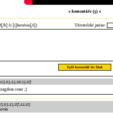
» komentáře (5) «
ě
[/b] či [i]
kurzívou
[/i]):
Uživatelské jméno:
Vylít komentář do Stok
25-03-23 09:13:07
o kingdom come ;)
5-03-23 07:22:05
hován