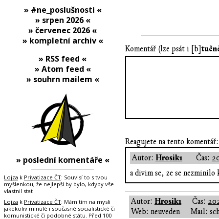
» #ne_poslušnosti «
» srpen 2026 «
» červenec 2026 «
» kompletní archiv «
tučn
Komentář (lze psát i [b]
» RSS feed «
» Atom feed «
» souhrn mailem «
Reagujete na tento komentář:
Hrosik1
Autor:
Čas:
20
» poslední komentáře «
a divim se, ze se nezminil
Lojza
k
Privatizace ČT
: Souvisí to s tvou
myšlenkou, že nejlepší by bylo, kdyby vše
vlastnil stat
Hrosik1
Autor:
Čas:
202
Lojza
k
Privatizace ČT
: Mám tím na mysli
jakékoliv minulé i současné socialistické či
Web: neuveden
Mail: sc
komunistické či podobné státu. Před 100