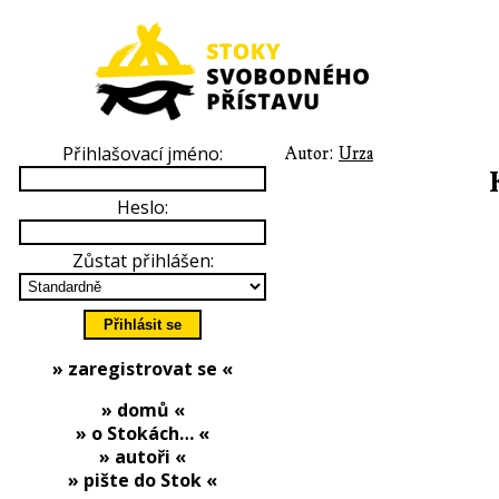
Přihlašovací jméno:
Autor:
Urza
Heslo:
Zůstat přihlášen:
» zaregistrovat se «
» domů «
» o Stokách… «
» autoři «
» pište do Stok «