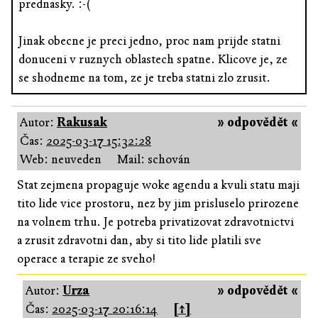
prednasky. :-(
Jinak obecne je preci jedno, proc nam prijde statni
donuceni v ruznych oblastech spatne. Klicove je, ze
se shodneme na tom, ze je treba statni zlo zrusit.
Autor:
Rakusak
» odpovědět «
Čas:
2025-03-17 15:32:28
Web: neuveden
Mail: schován
Stat zejmena propaguje woke agendu a kvuli statu maji
tito lide vice prostoru, nez by jim prisluselo prirozene
na volnem trhu. Je potreba privatizovat zdravotnictvi
a zrusit zdravotni dan, aby si tito lide platili sve
operace a terapie ze sveho!
Autor:
Urza
» odpovědět «
Čas:
2025-03-17 20:16:14
[↑]