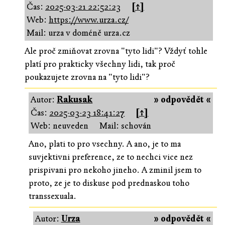
Čas:
2025-03-21 22:52:23
[↑]
Web:
https://www.urza.cz/
Mail: urza v doméně urza.cz
Ale proč zmiňovat zrovna "tyto lidi"? Vždyť tohle
platí pro prakticky všechny lidi, tak proč
poukazujete zrovna na "tyto lidi"?
Autor:
Rakusak
» odpovědět «
Čas:
2025-03-23 18:41:27
[↑]
Web: neuveden
Mail: schován
Ano, plati to pro vsechny. A ano, je to ma
suvjektivni preference, ze to nechci vice nez
prispivani pro nekoho jineho. A zminil jsem to
proto, ze je to diskuse pod prednaskou toho
transsexuala.
Autor:
Urza
» odpovědět «