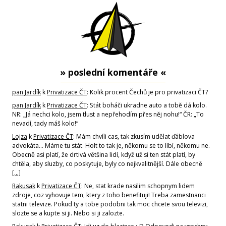
» poslední komentáře «
pan Jardík
k
Privatizace ČT
: Kolik procent Čechů je pro privatizaci ČT?
pan Jardík
k
Privatizace ČT
: Stát boháči ukradne auto a tobě dá kolo.
NR: „Já nechci kolo, jsem tlust a nepřehodím přes něj nohu!“ ČR: „To
nevadí, tady máš kolo!“
Lojza
k
Privatizace ČT
: Mám chvíli cas, tak zkusím udělat ďáblova
advokáta... Máme tu stát. Holt to tak je, někomu se to líbí, někomu ne.
Obecně asi platí, že drtivá většina lidí, když už si ten stát platí, by
chtěla, aby sluzby, co poskytuje, byly co nejkvalitnější. Dále obecně
[…]
Rakusak
k
Privatizace ČT
: Ne, stat krade nasilim schopnym lidem
zdroje, coz vyhovuje tem, ktery z toho benefituji! Treba zamestnanci
statni televize. Pokud ty a tobe podobni tak moc chcete svou televizi,
slozte se a kupte si ji. Nebo si ji zalozte.