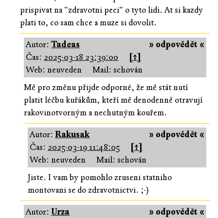
prispivat na "zdravotni peci" o tyto lidi. At si kazdy
plati to, co sam chce a muze si dovolit.
Autor:
Tadeas
» odpovědět «
Čas:
2025-03-18 23:39:00
[↑]
Web: neuveden
Mail: schován
Mě pro změnu přijde odporné, že mě stát nutí
platit léčbu kuřákům, kteří mě denodenně otravují
rakovinotvorným a nechutným kouřem.
Autor:
Rakusak
» odpovědět «
Čas:
2025-03-19 11:48:05
[↑]
Web: neuveden
Mail: schován
Jiste. I vam by pomohlo zruseni statniho
montovani se do zdravotnictvi. ;-)
Autor:
Urza
» odpovědět «