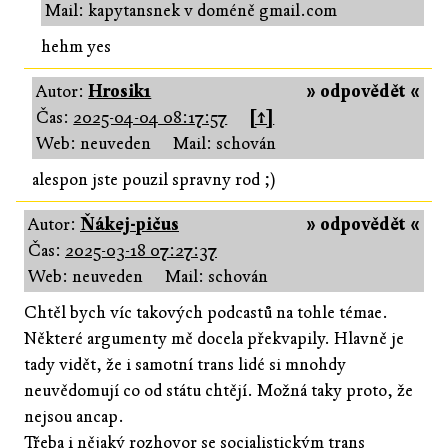
Mail: kapytansnek v doméně gmail.com
hehm yes
Autor:
Hrosik1
» odpovědět «
Čas:
2025-04-04 08:17:57
[↑]
Web: neuveden
Mail: schován
alespon jste pouzil spravny rod ;)
Autor:
Ňákej-pičus
» odpovědět «
Čas:
2025-03-18 07:27:37
Web: neuveden
Mail: schován
Chtěl bych víc takových podcastů na tohle témae.
Některé argumenty mě docela překvapily. Hlavně je
tady vidět, že i samotní trans lidé si mnohdy
neuvědomují co od státu chtějí. Možná taky proto, že
nejsou ancap.
Třeba i nějaký rozhovor se socialistickým trans