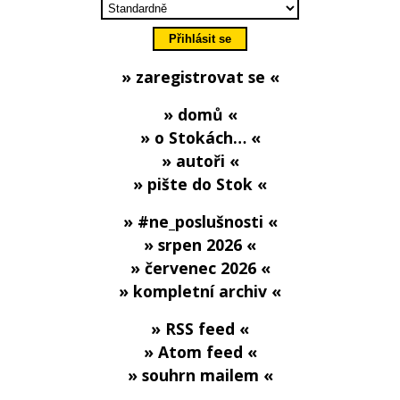
» zaregistrovat se «
» domů «
» o Stokách… «
» autoři «
» pište do Stok «
» #ne_poslušnosti «
» srpen 2026 «
» červenec 2026 «
» kompletní archiv «
» RSS feed «
» Atom feed «
» souhrn mailem «