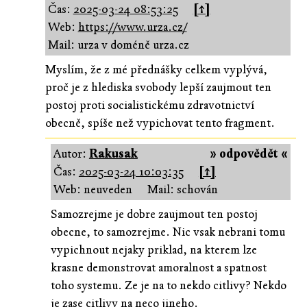
Čas:
2025-03-24 08:53:25
[↑]
Web:
https://www.urza.cz/
Mail: urza v doméně urza.cz
Myslím, že z mé přednášky celkem vyplývá,
proč je z hlediska svobody lepší zaujmout ten
postoj proti socialistickému zdravotnictví
obecně, spíše než vypichovat tento fragment.
Autor:
Rakusak
» odpovědět «
Čas:
2025-03-24 10:03:35
[↑]
Web: neuveden
Mail: schován
Samozrejme je dobre zaujmout ten postoj
obecne, to samozrejme. Nic vsak nebrani tomu
vypichnout nejaky priklad, na kterem lze
krasne demonstrovat amoralnost a spatnost
toho systemu. Ze je na to nekdo citlivy? Nekdo
je zase citlivy na neco jineho.