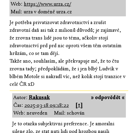
Web:
https://www.urza.cz/
Mail: urza v doméně urza.cz
Je potřeba privatizovat zdravotnictví a zrušit
zdravotní daň asi tak z milionů důvodů; je zajímavé,
že zrovna trans lidé jsou to téma, ačkoliv stojí
zdravotnictví prd prd nic oproti všem těm ostatním
hrůzám, co se tam dějí.
Takže ano, souhlasím, ale překvapuje mě, že to čtu
zrovna tady; předpokládám, že i jen blbý Ludvík v
blbém Motole si nakradl víc, než kolik stojí tranzice v
celé ČR xD
Autor:
Rakusak
» odpovědět «
Čas:
2025-03-18 09:18:22
[↑]
Web: neuveden
Mail: schován
Je to otazka subjektivni preference. Je amoralni
silene zlo, ze stat nuti lidi pod hrozbou nasili