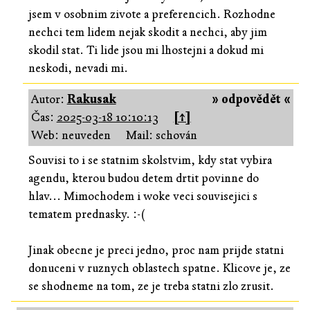
jsem v osobnim zivote a preferencich. Rozhodne
nechci tem lidem nejak skodit a nechci, aby jim
skodil stat. Ti lide jsou mi lhostejni a dokud mi
neskodi, nevadi mi.
Autor:
Rakusak
» odpovědět «
Čas:
2025-03-18 10:10:13
[↑]
Web: neuveden
Mail: schován
Souvisi to i se statnim skolstvim, kdy stat vybira
agendu, kterou budou detem drtit povinne do
hlav... Mimochodem i woke veci souvisejici s
tematem prednasky. :-(
Jinak obecne je preci jedno, proc nam prijde statni
donuceni v ruznych oblastech spatne. Klicove je, ze
se shodneme na tom, ze je treba statni zlo zrusit.