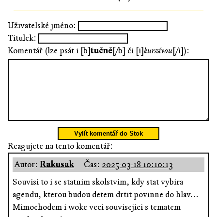
Uživatelské jméno:
Titulek:
Komentář (lze psát i [b]
tučně
[/b] či [i]
kurzívou
[/i]):
Vylít komentář do Stok
Reagujete na tento komentář:
Autor:
Rakusak
Čas:
2025-03-18 10:10:13
Souvisi to i se statnim skolstvim, kdy stat vybira
agendu, kterou budou detem drtit povinne do hlav...
Mimochodem i woke veci souvisejici s tematem