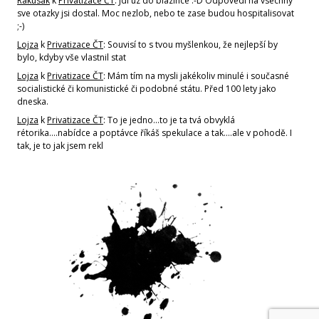
Rakusak
k
Privatizace ČT
: Jdi uz do blazince :-D Odpovedi na vsechny
sve otazky jsi dostal. Moc nezlob, nebo te zase budou hospitalisovat
;-)
Lojza
k
Privatizace ČT
: Souvisí to s tvou myšlenkou, že nejlepší by
bylo, kdyby vše vlastnil stat
Lojza
k
Privatizace ČT
: Mám tím na mysli jakékoliv minulé i současné
socialistické či komunistické či podobné státu. Před 100 lety jako
dneska.
Lojza
k
Privatizace ČT
: To je jedno...to je ta tvá obvyklá
rétorika....nabídce a poptávce říkáš spekulace a tak....ale v pohodě. I
tak, je to jak jsem rekl