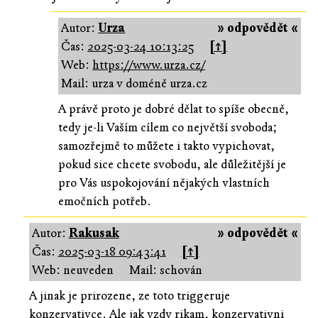
Autor:
Urza
» odpovědět «
Čas:
2025-03-24 10:13:25
[↑]
Web:
https://www.urza.cz/
Mail: urza v doméně urza.cz
A právě proto je dobré dělat to spíše obecně,
tedy je-li Vaším cílem co největší svoboda;
samozřejmě to můžete i takto vypichovat,
pokud sice chcete svobodu, ale důležitější je
pro Vás uspokojování nějakých vlastních
emočních potřeb.
Autor:
Rakusak
» odpovědět «
Čas:
2025-03-18 09:43:41
[↑]
Web: neuveden
Mail: schován
A jinak je prirozene, ze toto triggeruje
konzervativce. Ale jak vzdy rikam, konzervativni