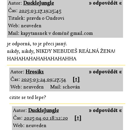
Autor:
DuckleJungle
» odpovědět «
Čas:
2025-03-17 19:15:45
Titulek: pravda o Ondrovi
Web: neuveden
Mail: kapytansnek v doméně gmail.com
je odporná, to je přeci jasný.
nikdy, nikdy, NIKDY NEBUDEŠ REÁLNÁ ŽENA!
HAHAHAHAHAHAHAHAHHA
Autor:
Hrosik1
» odpovědět «
Čas:
2025-03-24 09:27:54
[↑]
Web: neuveden
Mail: schován
citite se ted lepe?
Autor:
DuckleJungle
» odpovědět «
Čas:
2025-04-02 18:12:20
[↑]
Web: neuveden