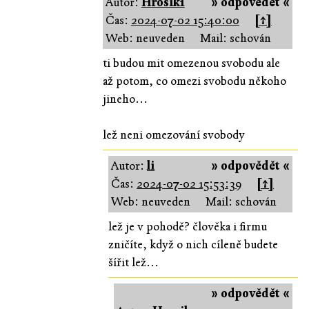
Autor:
Hrosik1
» odpovědět «
Čas:
2024-07-02 15:40:00
[↑]
Web: neuveden
Mail: schován
ti budou mit omezenou svobodu ale
až potom, co omezi svobodu někoho
jineho...
lež neni omezování svobody
Autor:
li
» odpovědět «
Čas:
2024-07-02 15:53:39
[↑]
Web: neuveden
Mail: schován
lež je v pohodě? člověka i firmu
zničíte, když o nich cíleně budete
šířit lež...
» odpovědět «