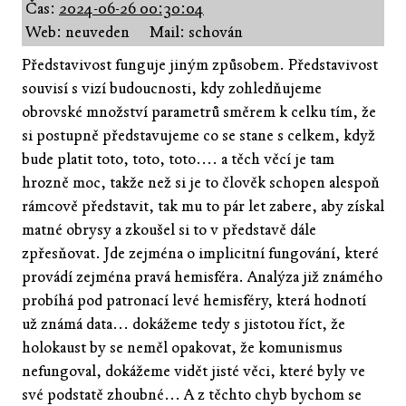
Čas:
2024-06-26 00:30:04
Web: neuveden
Mail: schován
Představivost funguje jiným způsobem. Představivost
souvisí s vizí budoucnosti, kdy zohledňujeme
obrovské množství parametrů směrem k celku tím, že
si postupně představujeme co se stane s celkem, když
bude platit toto, toto, toto.... a těch věcí je tam
hrozně moc, takže než si je to člověk schopen alespoň
rámcově představit, tak mu to pár let zabere, aby získal
matné obrysy a zkoušel si to v představě dále
zpřesňovat. Jde zejména o implicitní fungování, které
provádí zejména pravá hemisféra. Analýza již známého
probíhá pod patronací levé hemisféry, která hodnotí
už známá data... dokážeme tedy s jistotou říct, že
holokaust by se neměl opakovat, že komunismus
nefungoval, dokážeme vidět jisté věci, které byly ve
své podstatě zhoubné... A z těchto chyb bychom se