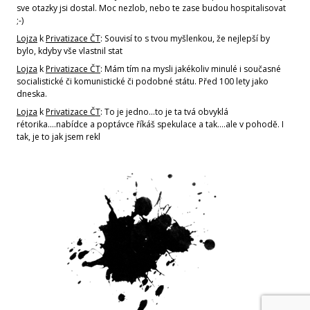
sve otazky jsi dostal. Moc nezlob, nebo te zase budou hospitalisovat
;-)
Lojza
k
Privatizace ČT
: Souvisí to s tvou myšlenkou, že nejlepší by
bylo, kdyby vše vlastnil stat
Lojza
k
Privatizace ČT
: Mám tím na mysli jakékoliv minulé i současné
socialistické či komunistické či podobné státu. Před 100 lety jako
dneska.
Lojza
k
Privatizace ČT
: To je jedno...to je ta tvá obvyklá
rétorika....nabídce a poptávce říkáš spekulace a tak....ale v pohodě. I
tak, je to jak jsem rekl