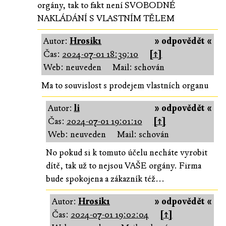
orgány, tak to fakt není SVOBODNÉ
NAKLÁDÁNÍ S VLASTNÍM TĚLEM
Autor:
Hrosik1
» odpovědět «
Čas:
2024-07-01 18:39:10
[↑]
Web: neuveden
Mail: schován
Ma to souvislost s prodejem vlastních organu
Autor:
li
» odpovědět «
Čas:
2024-07-01 19:01:10
[↑]
Web: neuveden
Mail: schován
No pokud si k tomuto účelu necháte vyrobit
dítě, tak už to nejsou VAŠE orgány. Firma
bude spokojena a zákazník též...
Autor:
Hrosik1
» odpovědět «
Čas:
2024-07-01 19:02:04
[↑]