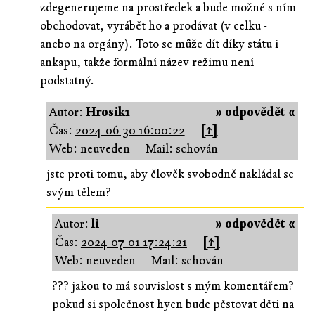
zdegenerujeme na prostředek a bude možné s ním
obchodovat, vyrábět ho a prodávat (v celku -
anebo na orgány). Toto se může dít díky státu i
ankapu, takže formální název režimu není
podstatný.
Autor:
Hrosik1
» odpovědět «
Čas:
2024-06-30 16:00:22
[↑]
Web: neuveden
Mail: schován
jste proti tomu, aby člověk svobodně nakládal se
svým tělem?
Autor:
li
» odpovědět «
Čas:
2024-07-01 17:24:21
[↑]
Web: neuveden
Mail: schován
??? jakou to má souvislost s mým komentářem?
pokud si společnost hyen bude pěstovat děti na