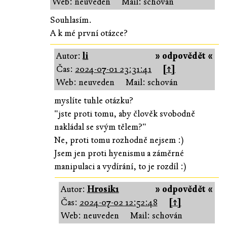
Web: neuveden
Mail: schován
Souhlasím.
A k mé první otázce?
Autor:
li
» odpovědět «
Čas:
2024-07-01 23:31:41
[↑]
Web: neuveden
Mail: schován
myslíte tuhle otázku?
"jste proti tomu, aby člověk svobodně
nakládal se svým tělem?"
Ne, proti tomu rozhodně nejsem :)
Jsem jen proti hyenismu a záměrné
manipulaci a vydírání, to je rozdíl :)
Autor:
Hrosik1
» odpovědět «
Čas:
2024-07-02 12:52:48
[↑]
Web: neuveden
Mail: schován