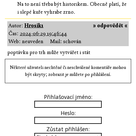
Na to není třeba být historikem. Obecně platí, že
i slepé kuře vyhrabe zrno.
Autor:
Hrosik1
» odpovědět «
Čas:
2024-06-29 19:46:44
Web: neuveden
Mail: schován
poptávku pro trh může vytvářet i stát
Některé uživateli nechtěné či neschválené komentáře mohou
být skryty; zobrazit je můžete po přihlášení.
Přihlašovací jméno:
Heslo:
Zůstat přihlášen: