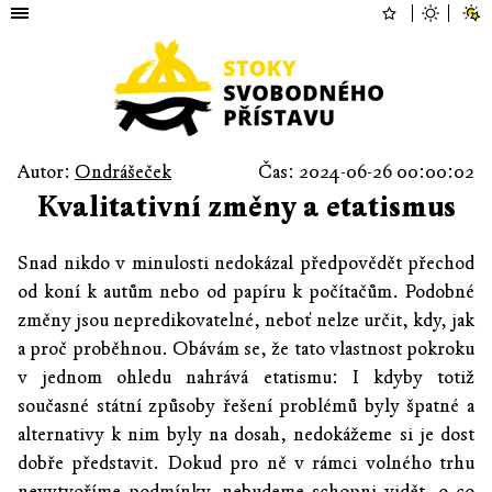
Autor:
Ondrášeček
Čas: 2024-06-26 00:00:02
Kvalitativní změny a etatismus
Snad nikdo v minulosti nedokázal předpovědět přechod
od koní k autům nebo od papíru k počítačům. Podobné
změny jsou nepredikovatelné, neboť nelze určit, kdy, jak
a proč proběhnou. Obávám se, že tato vlastnost pokroku
v jednom ohledu nahrává etatismu: I kdyby totiž
současné státní způsoby řešení problémů byly špatné a
alternativy k nim byly na dosah, nedokážeme si je dost
dobře představit. Dokud pro ně v rámci volného trhu
nevytvoříme podmínky, nebudeme schopni vidět, o co