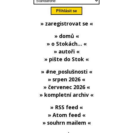
» zaregistrovat se «
» domů «
» o Stokách… «
» autoři «
» pište do Stok «
» #ne_poslušnosti «
» srpen 2026 «
» červenec 2026 «
» kompletní archiv «
» RSS feed «
» Atom feed «
» souhrn mailem «