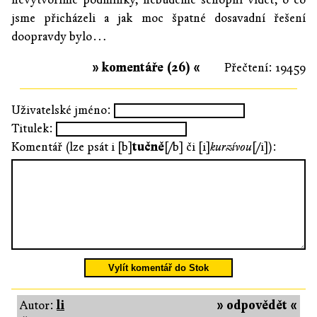
jsme přicházeli a jak moc špatné dosavadní řešení
doopravdy bylo…
» komentáře (26) «
Přečtení: 19459
Uživatelské jméno:
Titulek:
Komentář (lze psát i [b]
tučně
[/b] či [i]
kurzívou
[/i]):
Vylít komentář do Stok
Autor:
li
» odpovědět «