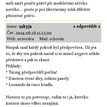
měli umět poučit právě při modelování něčeho
nového... proto je pro libertariány tolik důležité
přirozené právo.
Autor:
zebyja
» odpovědět «
Čas:
2024-06-26 11:13:00
Web: neuveden
Mail: schován
Naopak snad každý pokrok byl předpovězen. Už jen
to, že aby ten pokrok nastal si to musel nejprve někdo
představit a pak to zkusit.
Příklady:
* Turing předpověděl počítač
* Einstein černé díry, solární panely
* Leonardo da vinci letadla.
Historie to jen potvrzuje, vidím to i já, kterého
historie skoro vůbec nezajímá.