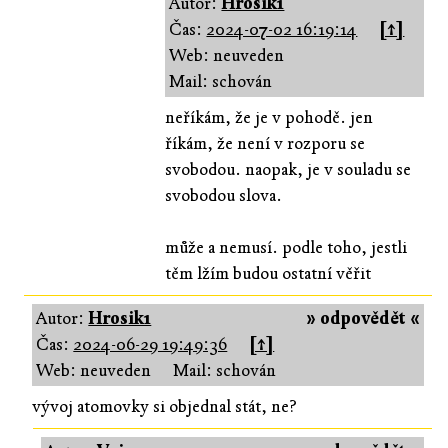
Autor:
Hrosik1
Čas:
2024-07-02 16:19:14
[↑]
Web: neuveden
Mail: schován
neříkám, že je v pohodě. jen
říkám, že není v rozporu se
svobodou. naopak, je v souladu se
svobodou slova.
může a nemusí. podle toho, jestli
těm lžím budou ostatní věřit
Autor:
Hrosik1
» odpovědět «
Čas:
2024-06-29 19:49:36
[↑]
Web: neuveden
Mail: schován
vývoj atomovky si objednal stát, ne?