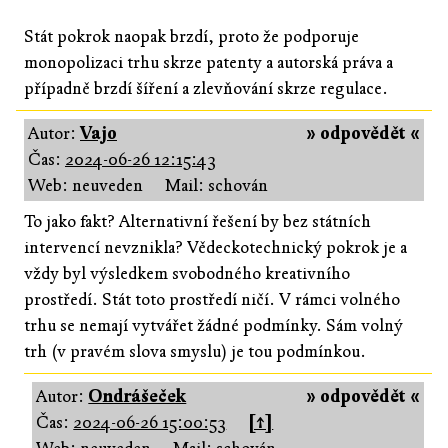
Stát pokrok naopak brzdí, proto že podporuje
monopolizaci trhu skrze patenty a autorská práva a
případně brzdí šíření a zlevňování skrze regulace.
Autor:
Vajo
» odpovědět «
Čas:
2024-06-26 12:15:43
Web: neuveden
Mail: schován
To jako fakt? Alternativní řešení by bez státních
intervencí nevznikla? Vědeckotechnický pokrok je a
vždy byl výsledkem svobodného kreativního
prostředí. Stát toto prostředí ničí. V rámci volného
trhu se nemají vytvářet žádné podmínky. Sám volný
trh (v pravém slova smyslu) je tou podmínkou.
Autor:
Ondrášeček
» odpovědět «
Čas:
2024-06-26 15:00:53
[↑]