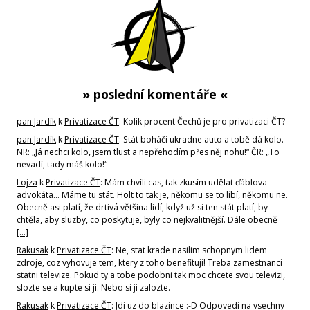
» poslední komentáře «
pan Jardík
k
Privatizace ČT
: Kolik procent Čechů je pro privatizaci ČT?
pan Jardík
k
Privatizace ČT
: Stát boháči ukradne auto a tobě dá kolo.
NR: „Já nechci kolo, jsem tlust a nepřehodím přes něj nohu!“ ČR: „To
nevadí, tady máš kolo!“
Lojza
k
Privatizace ČT
: Mám chvíli cas, tak zkusím udělat ďáblova
advokáta... Máme tu stát. Holt to tak je, někomu se to líbí, někomu ne.
Obecně asi platí, že drtivá většina lidí, když už si ten stát platí, by
chtěla, aby sluzby, co poskytuje, byly co nejkvalitnější. Dále obecně
[…]
Rakusak
k
Privatizace ČT
: Ne, stat krade nasilim schopnym lidem
zdroje, coz vyhovuje tem, ktery z toho benefituji! Treba zamestnanci
statni televize. Pokud ty a tobe podobni tak moc chcete svou televizi,
slozte se a kupte si ji. Nebo si ji zalozte.
Rakusak
k
Privatizace ČT
: Jdi uz do blazince :-D Odpovedi na vsechny