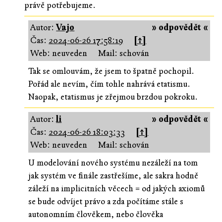
právě potřebujeme.
Autor:
Vajo
» odpovědět «
Čas:
2024-06-26 17:58:19
[↑]
Web: neuveden
Mail: schován
Tak se omlouvám, že jsem to špatně pochopil.
Pořád ale nevím, čím tohle nahrává etatismu.
Naopak, etatismus je zřejmou brzdou pokroku.
Autor:
li
» odpovědět «
Čas:
2024-06-26 18:03:33
[↑]
Web: neuveden
Mail: schován
U modelování nového systému nezáleží na tom
jak systém ve finále zastřešíme, ale sakra hodně
záleží na implicitních věcech = od jakých axiomů
se bude odvíjet právo a zda počítáme stále s
autonomním člověkem, nebo člověka