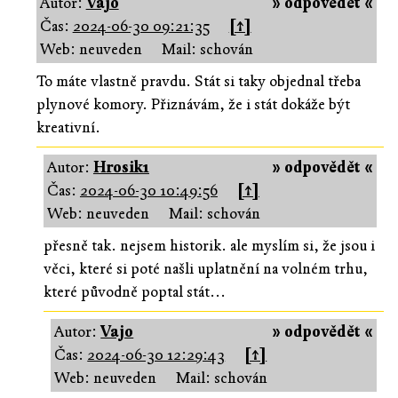
Autor:
Vajo
» odpovědět «
Čas:
2024-06-30 09:21:35
[↑]
Web: neuveden
Mail: schován
To máte vlastně pravdu. Stát si taky objednal třeba
plynové komory. Přiznávám, že i stát dokáže být
kreativní.
Autor:
Hrosik1
» odpovědět «
Čas:
2024-06-30 10:49:56
[↑]
Web: neuveden
Mail: schován
přesně tak. nejsem historik. ale myslím si, že jsou i
věci, které si poté našli uplatnění na volném trhu,
které původně poptal stát...
Autor:
Vajo
» odpovědět «
Čas:
2024-06-30 12:29:43
[↑]
Web: neuveden
Mail: schován