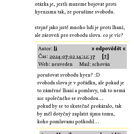
otázka je, jestli muzeme bojovat proti
hyenismu tak, ze porušíme svobodu.
stejně jako jistě mnoho lidí je proti lhaní,
ale zároveň pro svobodu slova. co je víc?
Autor:
li
» odpovědět «
Čas:
2024-07-02 14:12:37
[↑]
Web: neuveden
Mail: schován
porušovat svobodu hyen? :D
svoboda slova je v pořádku, ale pokud je
to záměrné lhaní a pomluvy, tak to nemá
nic společného se svobodou...
pokud by se to skutečně prokázalo, tak
by měl dotyčný zaplatit újmu tomu,
koho pomluvami poškodil...