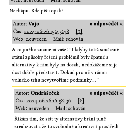
Web: neuveden
Mail: schován
Nechápu. Kde píšu opak?
Autor:
Vajo
» odpovědět «
Čas:
2024-06-26 15:47:48
[↑]
Web: neuveden
Mail: schován
A co jiného znamená vaše: "I kdyby totiž současné
státní způsoby řešení problémů byly špatné a
alternativy k nim byly na dosah, nedokážeme si je
dost dobře představit. Dokud pro ně v rámci
volného trhu nevytvoříme podmínky..."
Autor:
Ondrášeček
» odpovědět «
Čas:
2024-06-26 16:58:36
[↑]
Web: neuveden
Mail: schován
Říkám tím, že stát ty alternativy brání plně
zrealizovat a že to svobodné a kreativní prostředí