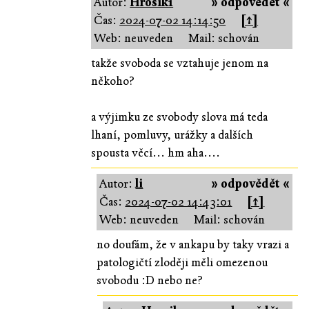
Autor:
Hrosik1
» odpovědět «
Čas:
2024-07-02 14:14:50
[↑]
Web: neuveden
Mail: schován
takže svoboda se vztahuje jenom na
někoho?
a výjimku ze svobody slova má teda
lhaní, pomluvy, urážky a dalších
spousta věcí... hm aha....
Autor:
li
» odpovědět «
Čas:
2024-07-02 14:43:01
[↑]
Web: neuveden
Mail: schován
no doufám, že v ankapu by taky vrazi a
patologičtí zloději měli omezenou
svobodu :D nebo ne?